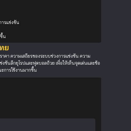
การแข่งขัน
ึ้น
ไทย
เดตราคา ความเสถียรของระบบช่วงการแข่งขัน ความ
งขันลีกยุโรปและฟุตบอลถ้วย เพื่อให้เห็นจุดเด่นและข้อ
ณะการใช้งานมากขึ้น