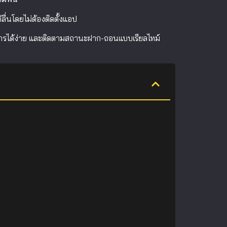
ื่นโดยไม่ต้องติดตั้งแอป
การได้ง่าย และติดตามสถานะฝาก-ถอนแบบเรียลไทม์