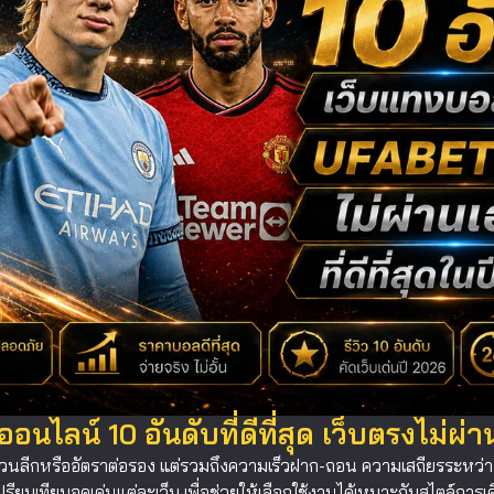
อนไลน์ 10 อันดับที่ดีที่สุด เว็บตรงไม่ผ่า
นวนลีกหรืออัตราต่อรอง แต่รวมถึงความเร็วฝาก-ถอน ความเสถียรระหว่
ยบเทียบจุดเด่นแต่ละเว็บ เพื่อช่วยให้เลือกใช้งานได้เหมาะกับสไตล์การเ