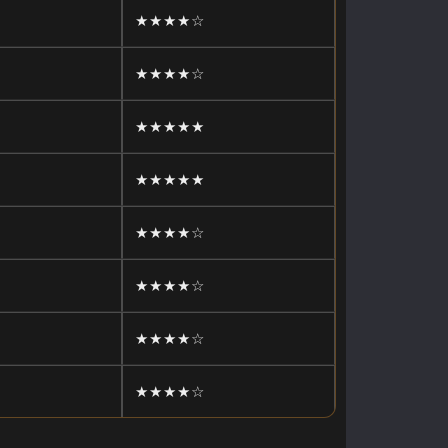
★★★★☆
★★★★☆
★★★★★
★★★★★
★★★★☆
★★★★☆
★★★★☆
★★★★☆