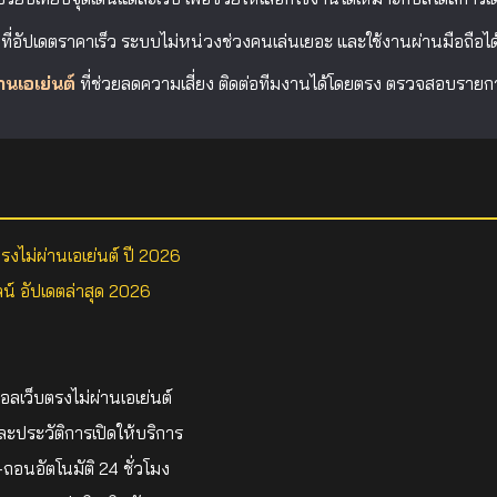
ที่อัปเดตราคาเร็ว ระบบไม่หน่วงช่วงคนเล่นเยอะ และใช้งานผ่านมือถือได้ล
นเอเย่นต์
ที่ช่วยลดความเสี่ยง ติดต่อทีมงานได้โดยตรง ตรวจสอบราย
บตรงไม่ผ่านเอเย่นต์ ปี 2026
น์ อัปเดตล่าสุด 2026
เว็บตรงไม่ผ่านเอเย่นต์
ะประวัติการเปิดให้บริการ
อนอัตโนมัติ 24 ชั่วโมง