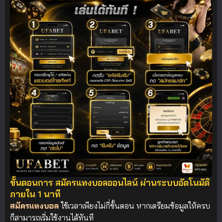
ขั้นตอนการ สมัครแทงบอลออนไลน์ ผ่านระบบอัตโนมัติ
ภายใน 1 นาที
สมัครแทงบอล
ใช้เวลาเพียงไม่กี่ขั้นตอน หากเตรียมข้อมูลให้ครบ
ก็สามารถเริ่มใช้งานได้ทันที