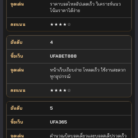
ราคาบอลไหลอัปเดตเร็ว วิเคราะห์แนว
โน้มราคาได้ง่าย
★★★★☆
4
UFABET888
หน้าเว็บเรียบง่าย โหลดเร็ว ใช้งานสะดวก
ทุกอุปกรณ์
★★★★☆
5
UFA365
คำนวณบิลบอลเดี่ยวและบอลสเต็ปรวดเร็ว