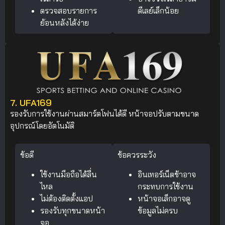
ตรวจสอบรายการ
ดีเลย์เล็กน้อย
ย้อนหลังได้ง่าย
7. UFA169
รองรับการใช้งานผ่านสมาร์ตโฟนได้ดี หน้าจอปรับตามขนาด
อุปกรณ์โดยอัตโนมัติ
ข้อดี
ข้อควรระวัง
ใช้งานมือถือได้ลื่น
อินเทอร์เน็ตช้าอาจ
ไหล
กระทบการใช้งาน
ไม่ต้องติดตั้งแอป
หน้าจอเล็กอาจดู
รองรับทุกขนาดหน้า
ข้อมูลไม่ครบ
จอ