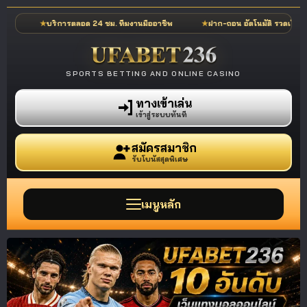
บริการตลอด 24 ชม. ทีมงานมืออาชีพ
ฝาก-ถอน อัตโนมัติ รวดเร็วภายในไม่กี่วินาท
SPORTS BETTING AND ONLINE CASINO
ทางเข้าเล่น
เข้าสู่ระบบทันที
สมัครสมาชิก
รับโบนัสสุดพิเศษ
เมนูหลัก
รีวิวเว็บแทงบอลออนไลน์
10 อันดับ เว็บตรงไม่ผ่าน