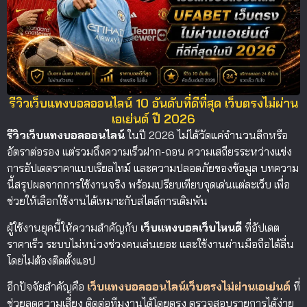
เอเย่นต์ มั่นคงปลอดภัย
จ่ายจริงทุกบิล
รีวิวเว็บแทงบอลออนไลน์ 10 อันดับที่ดีที่สุด เว็บตรงไม่ผ่าน
เอเย่นต์ ปี 2026
รีวิวเว็บแทงบอลออนไลน์
ในปี 2026 ไม่ได้วัดแค่จำนวนลีกหรือ
อัตราต่อรอง แต่รวมถึงความเร็วฝาก-ถอน ความเสถียรระหว่างแข่ง
การอัปเดตราคาแบบเรียลไทม์ และความปลอดภัยของข้อมูล บทความ
นี้สรุปผลจากการใช้งานจริง พร้อมเปรียบเทียบจุดเด่นแต่ละเว็บ เพื่อ
ช่วยให้เลือกใช้งานได้เหมาะกับสไตล์การเดิมพัน
ผู้ใช้งานยุคนี้ให้ความสำคัญกับ
เว็บแทงบอลเว็บไหนดี
ที่อัปเดต
ราคาเร็ว ระบบไม่หน่วงช่วงคนเล่นเยอะ และใช้งานผ่านมือถือได้ลื่น
โดยไม่ต้องติดตั้งแอป
อีกปัจจัยสำคัญคือ
เว็บแทงบอลออนไลน์เว็บตรงไม่ผ่านเอเย่นต์
ที่
ช่วยลดความเสี่ยง ติดต่อทีมงานได้โดยตรง ตรวจสอบรายการได้ง่าย