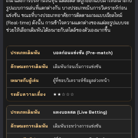
เกม และการบริหารเงินทุน แต่ละตลาดถูกออกแบบมาให้เหมาะกับ
รูปแบบการเล่นที่แตกต่างกัน บางประเภทเน้นการวิเคราะห์ก่อน
แข่งขัน ขณะที่บางประเภทอาศัยการติดตามเกมแบบเรียลไทม์
(Real-time) ดังนั้น การเข้าใจความแตกต่างของแต่ละรูปแบบจะ
ช่วยให้เลือกเดิมพันได้เหมาะกับสไตล์ของตัวเองมากขึ้น
ตารางเปรียบเทียบประเภทการเดิมพันฟุตบอล ลักษณะการเดิมพัน ผู้เล่นท
บอลก่อนแข่งขัน (Pre-match)
ประเภทเดิมพัน
ลักษณะการเดิมพัน
เหมาะกับผู้เล่น
เดิมพันก่อนเริ่มการแข่งขัน
ผู้ที่ชอบวิเคราะห์ข้อมูลล่วงหน้า
★★☆☆☆
แทงบอลสด (Live Betting)
เดิมพันระหว่างการแข่งขัน