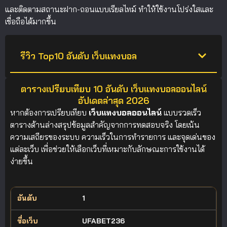
และติดตามสถานะฝาก-ถอนแบบเรียลไทม์ ทำให้ใช้งานโปร่งใสและ
เชื่อถือได้มากขึ้น
รีวิว Top10 อันดับ เว็บแทงบอล
ตารางเปรียบเทียบ 10 อันดับ เว็บแทงบอลออนไลน์
อัปเดตล่าสุด 2026
หากต้องการเปรียบเทียบ
เว็บแทงบอลออนไลน์
แบบรวดเร็ว
ตารางด้านล่างสรุปข้อมูลสำคัญจากการทดสอบจริง โดยเน้น
ความเสถียรของระบบ ความเร็วในการทำรายการ และจุดเด่นของ
แต่ละเว็บ เพื่อช่วยให้เลือกเว็บที่เหมาะกับลักษณะการใช้งานได้
ง่ายขึ้น
1
อันดับ
ชื่อเว็บ
จุดเด่นจากการทดสอบจริง
คะแนน
UFABET236