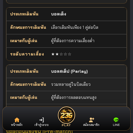
บอลเต็ง
เลือกเดิมพันเพียง 1 คู่ต่อบิล
ผู้ที่ต้องการความเสี่ยงต่ำ
★★☆☆☆
บอลสเต็ป (Parlay)
รวมหลายคู่ในบิลเดียว
ผู้ที่ต้องการผลตอบแทนสูง
★★★★★
หน้าหลัก
เข้าสู่ระบบ
สมัครสมาชิก
LINE
PLAY
บอลก่อนแข่งขัน (Pre-match)