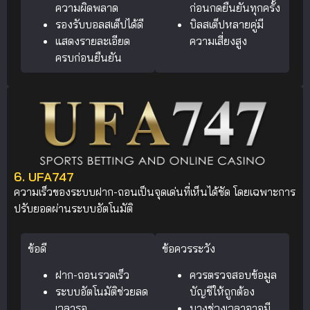
ความผิดพลาด
ก่อนกดยืนยันทุกครั้ง
รองรับบอลสเต็ปได้ดี
บิลสเต็ปหลายคู่มี
แสดงรายละเอียด
ความเสี่ยงสูง
ครบก่อนยืนยัน
6. UFA747
ความเร็วของระบบฝาก-ถอนเป็นจุดเด่นที่เห็นได้ชัด โดยเฉพาะการ
ปรับยอดผ่านระบบอัตโนมัติ
ข้อดี
ข้อควรระวัง
ฝาก-ถอนรวดเร็ว
ควรตรวจสอบข้อมูล
ระบบอัตโนมัติช่วยลด
บัญชีให้ถูกต้อง
เวลารอ
บางช่วงเวลาอาจมี