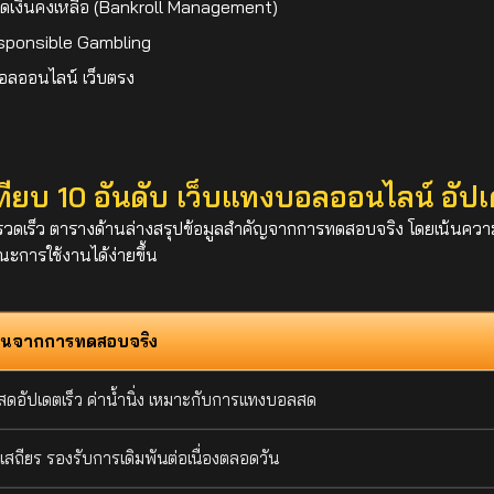
เงินคงเหลือ (Bankroll Management)
sponsible Gambling
บอลออนไลน์ เว็บตรง
ียบ 10 อันดับ เว็บแทงบอลออนไลน์ อัป
วดเร็ว ตารางด้านล่างสรุปข้อมูลสำคัญจากการทดสอบจริง โดยเน้นคว
ษณะการใช้งานได้ง่ายขึ้น
ด่นจากการทดสอบจริง
ดอัปเดตเร็ว ค่าน้ำนิ่ง เหมาะกับการแทงบอลสด
สถียร รองรับการเดิมพันต่อเนื่องตลอดวัน