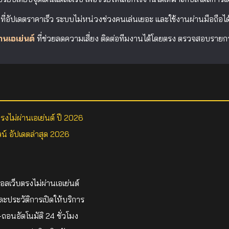
ที่อัปเดตราคาเร็ว ระบบไม่หน่วงช่วงคนเล่นเยอะ และใช้งานผ่านมือถือได้ล
นเอเย่นต์
ที่ช่วยลดความเสี่ยง ติดต่อทีมงานได้โดยตรง ตรวจสอบราย
บตรงไม่ผ่านเอเย่นต์ ปี 2026
น์ อัปเดตล่าสุด 2026
เว็บตรงไม่ผ่านเอเย่นต์
ะประวัติการเปิดให้บริการ
อนอัตโนมัติ 24 ชั่วโมง