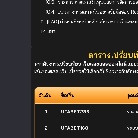
ขาดการวางแผนเงินทุนและการจัดการยอด
แนวทางการเล่นพนันอย่างรับผิดชอบ Re
[FAQ] คำถามที่พบบ่อยเกี่ยวกับระบบ เว็บแทง
สรุป
ตารางเปรียบเท
หากต้องการเปรียบเทียบ
เว็บแทงบอลออนไลน์
แบบร
เด่นของแต่ละเว็บ เพื่อช่วยให้เลือกเว็บที่เหมาะกับลัก
อันดับ
ชื่อเว็บ
จุดเ
1
UFABET236
ราคาส
2
UFABET168
ระบบเ