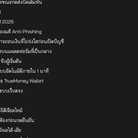
ขณะกดส่งบิลเดิมพัน
t
ปี 2026
ของแท้ Anti-Phishing
ารถอนเงินที่โปร่งใสก่อนเปิดบัญชี
ิงบนแพลตฟอร์มที่เป็นกลาง
ผู้เริ่มต้น
บอัตโนมัติภายใน 1 นาที
 และ TrueMoney Wallet
ะบบเว็บตรง
ติเรียลไทม์
้องก่อนกดยืนยัน
์ผลได้-เสีย