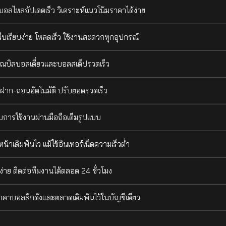
อลไหลอัปเดตเร็ว วิเคราะห์แนวโน้มราคาได้ง่าย
ว็บเรียบง่าย โหลดเร็ว ใช้งานสะดวกทุกอุปกรณ์
ณบิลบอลเดี่ยวและบอลสเต็ปรวดเร็ว
าก-ถอนอัตโนมัติ ปรับยอดรวดเร็ว
บการใช้งานผ่านมือถือเต็มรูปแบบ
น้าเดิมพันไว แม้ใช้อินเทอร์เน็ตความเร็วต่ำ
ง่าย ติดต่อทีมงานได้ตลอด 24 ชั่วโมง
คาบอลลีกดังและตลาดเดิมพันไว้ในบัญชีเดียว