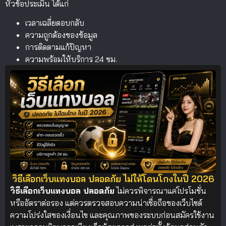
หัวข้อประเมิน ได้แก่
เวลาเฉลี่ยตอบกลับ
ความถูกต้องของข้อมูล
การติดตามแก้ปัญหา
ความพร้อมให้บริการ 24 ชม.
วิธีเลือกเว็บแทงบอล ปลอดภัย ไม่ให้โดนโกงในปี 2026
วิธีเลือกเว็บแทงบอล ปลอดภัย
ไม่ควรพิจารณาแค่โปรโมชั่น
หรืออัตราต่อรอง แต่ควรตรวจสอบความน่าเชื่อถือของเว็บไซต์
ความโปร่งใสของเงื่อนไข และคุณภาพของระบบก่อนสมัครใช้งาน