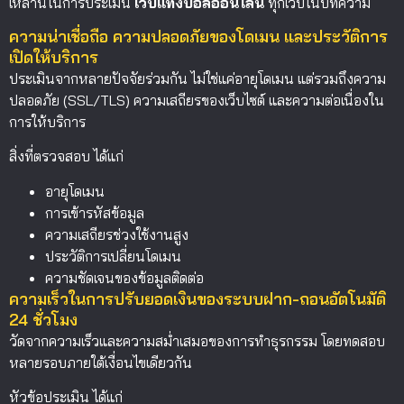
เหล่านี้ในการประเมิน
เว็บแทงบอลออนไลน์
ทุกเว็บในบทความ
ความน่าเชื่อถือ ความปลอดภัยของโดเมน และประวัติการ
เปิดให้บริการ
ประเมินจากหลายปัจจัยร่วมกัน ไม่ใช่แค่อายุโดเมน แต่รวมถึงความ
ปลอดภัย (SSL/TLS) ความเสถียรของเว็บไซต์ และความต่อเนื่องใน
การให้บริการ
สิ่งที่ตรวจสอบ ได้แก่
อายุโดเมน
การเข้ารหัสข้อมูล
ความเสถียรช่วงใช้งานสูง
ประวัติการเปลี่ยนโดเมน
ความชัดเจนของข้อมูลติดต่อ
ความเร็วในการปรับยอดเงินของระบบฝาก-ถอนอัตโนมัติ
24 ชั่วโมง
วัดจากความเร็วและความสม่ำเสมอของการทำธุรกรรม โดยทดสอบ
หลายรอบภายใต้เงื่อนไขเดียวกัน
หัวข้อประเมิน ได้แก่