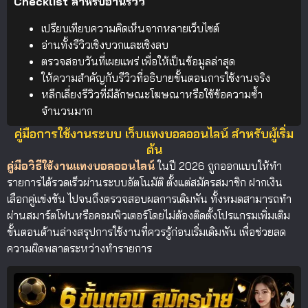
Checklist สำหรับอ่านรีวิว
เปรียบเทียบความคิดเห็นจากหลายเว็บไซต์
อ่านทั้งรีวิวเชิงบวกและเชิงลบ
ตรวจสอบวันที่เผยแพร่ เพื่อให้เป็นข้อมูลล่าสุด
ให้ความสำคัญกับรีวิวที่อธิบายขั้นตอนการใช้งานจริง
หลีกเลี่ยงรีวิวที่มีลักษณะโฆษณาหรือใช้ข้อความซ้ำ
จำนวนมาก
คู่มือการใช้งานระบบ เว็บแทงบอลออนไลน์ สำหรับผู้เริ่ม
ต้น
คู่มือวิธีใช้งานแทงบอลออนไลน์
ในปี 2026 ถูกออกแบบให้ทำ
รายการได้รวดเร็วผ่านระบบอัตโนมัติ ตั้งแต่สมัครสมาชิก ฝากเงิน
เลือกคู่แข่งขัน ไปจนถึงตรวจสอบผลการเดิมพัน ทั้งหมดสามารถทำ
ผ่านสมาร์ตโฟนหรือคอมพิวเตอร์โดยไม่ต้องติดตั้งโปรแกรมเพิ่มเติม
ขั้นตอนด้านล่างสรุปการใช้งานที่ควรรู้ก่อนเริ่มเดิมพัน เพื่อช่วยลด
ความผิดพลาดระหว่างทำรายการ