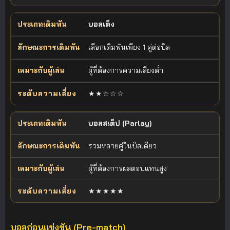
บอลเต็ง
เลือกเดิมพันเพียง 1 คู่ต่อบิล
ผู้ที่ต้องการความเสี่ยงต่ำ
★★☆☆☆
บอลสเต็ป (Parlay)
รวมหลายคู่ในบิลเดียว
ผู้ที่ต้องการผลตอบแทนสูง
★★★★★
บอลก่อนแข่งขัน (Pre-match)