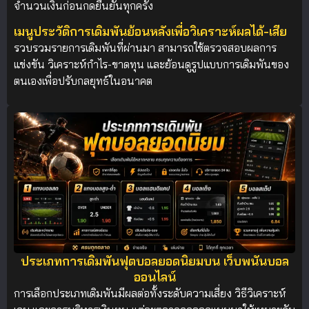
จำนวนเงินก่อนกดยืนยันทุกครั้ง
เมนูประวัติการเดิมพันย้อนหลังเพื่อวิเคราะห์ผลได้-เสีย
รวบรวมรายการเดิมพันที่ผ่านมา สามารถใช้ตรวจสอบผลการ
แข่งขัน วิเคราะห์กำไร-ขาดทุน และย้อนดูรูปแบบการเดิมพันของ
ตนเองเพื่อปรับกลยุทธ์ในอนาคต
ประเภทการเดิมพันฟุตบอลยอดนิยมบน เว็บพนันบอล
ออนไลน์
การเลือกประเภทเดิมพันมีผลต่อทั้งระดับความเสี่ยง วิธีวิเคราะห์