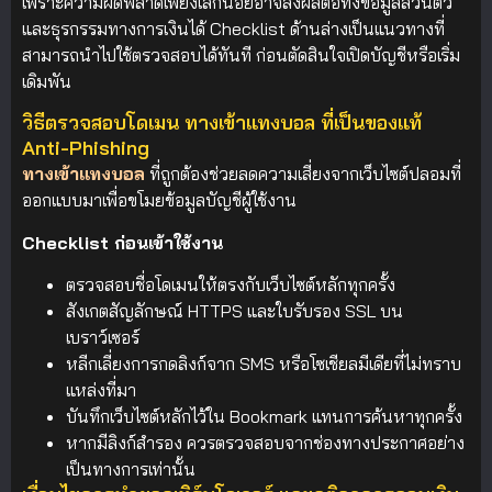
เพราะความผิดพลาดเพียงเล็กน้อยอาจส่งผลต่อทั้งข้อมูลส่วนตัว
และธุรกรรมทางการเงินได้ Checklist ด้านล่างเป็นแนวทางที่
สามารถนำไปใช้ตรวจสอบได้ทันที ก่อนตัดสินใจเปิดบัญชีหรือเริ่ม
เดิมพัน
วิธีตรวจสอบโดเมน ทางเข้าแทงบอล ที่เป็นของแท้
Anti-Phishing
ทางเข้าแทงบอล
ที่ถูกต้องช่วยลดความเสี่ยงจากเว็บไซต์ปลอมที่
ออกแบบมาเพื่อขโมยข้อมูลบัญชีผู้ใช้งาน
Checklist ก่อนเข้าใช้งาน
ตรวจสอบชื่อโดเมนให้ตรงกับเว็บไซต์หลักทุกครั้ง
สังเกตสัญลักษณ์ HTTPS และใบรับรอง SSL บน
เบราว์เซอร์
หลีกเลี่ยงการกดลิงก์จาก SMS หรือโซเชียลมีเดียที่ไม่ทราบ
แหล่งที่มา
บันทึกเว็บไซต์หลักไว้ใน Bookmark แทนการค้นหาทุกครั้ง
หากมีลิงก์สำรอง ควรตรวจสอบจากช่องทางประกาศอย่าง
เป็นทางการเท่านั้น