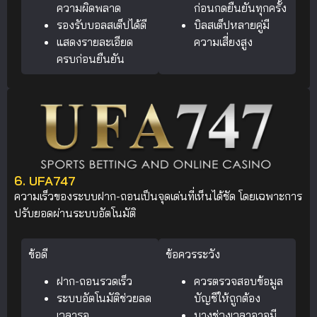
ความผิดพลาด
ก่อนกดยืนยันทุกครั้ง
รองรับบอลสเต็ปได้ดี
บิลสเต็ปหลายคู่มี
แสดงรายละเอียด
ความเสี่ยงสูง
ครบก่อนยืนยัน
6. UFA747
ความเร็วของระบบฝาก-ถอนเป็นจุดเด่นที่เห็นได้ชัด โดยเฉพาะการ
ปรับยอดผ่านระบบอัตโนมัติ
ข้อดี
ข้อควรระวัง
ฝาก-ถอนรวดเร็ว
ควรตรวจสอบข้อมูล
ระบบอัตโนมัติช่วยลด
บัญชีให้ถูกต้อง
เวลารอ
บางช่วงเวลาอาจมี