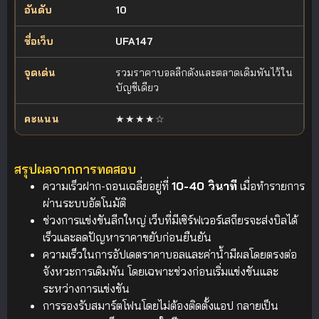
10
UFA147
รวมราคาบอลลีกดังและตลาดเดิมพันไว้ใน
บัญชีเดียว
★★★★☆
สรุปผลจากการทดสอบ
ความเร็วฝาก-ถอนเฉลี่ยอยู่ที่
10-40 วินาที
เมื่อทำรายการ
ผ่านระบบอัตโนมัติ
ช่วงการแข่งขันลีกใหญ่ เว็บที่มีเซิร์ฟเวอร์เสถียรจะส่งบิลได้
เร็วและลดปัญหาราคาขยับก่อนยืนยัน
ความเร็วในการอัปเดตราคาบอลและค่าน้ำมีผลโดยตรงต่อ
จังหวะการเดิมพัน โดยเฉพาะช่วงก่อนเริ่มแข่งขันและ
ระหว่างการแข่งขัน
การรองรับสมาร์ตโฟนโดยไม่ต้องติดตั้งแอป กลายเป็น