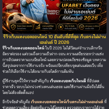
เอเย่นต์ มั่นคงปลอดภัย
จ่ายจริงทุกบิล
รีวิวเว็บแทงบอลออนไลน์ 10 อันดับที่ดีที่สุด เว็บตรงไม่ผ่าน
เอเย่นต์ ปี 2026
รีวิวเว็บแทงบอลออนไลน์
ในปี 2026 ไม่ได้วัดแค่จำนวนลีกหรือ
อัตราต่อรอง แต่รวมถึงความเร็วฝาก-ถอน ความเสถียรระหว่างแข่ง
การอัปเดตราคาแบบเรียลไทม์ และความปลอดภัยของข้อมูล บทความ
นี้สรุปผลจากการใช้งานจริง พร้อมเปรียบเทียบจุดเด่นแต่ละเว็บ เพื่อ
ช่วยให้เลือกใช้งานได้เหมาะกับสไตล์การเดิมพัน
ผู้ใช้งานยุคนี้ให้ความสำคัญกับ
เว็บแทงบอลเว็บไหนดี
ที่อัปเดต
ราคาเร็ว ระบบไม่หน่วงช่วงคนเล่นเยอะ และใช้งานผ่านมือถือได้ลื่น
โดยไม่ต้องติดตั้งแอป
อีกปัจจัยสำคัญคือ
เว็บแทงบอลออนไลน์เว็บตรงไม่ผ่านเอเย่นต์
ที่
ช่วยลดความเสี่ยง ติดต่อทีมงานได้โดยตรง ตรวจสอบรายการได้ง่าย