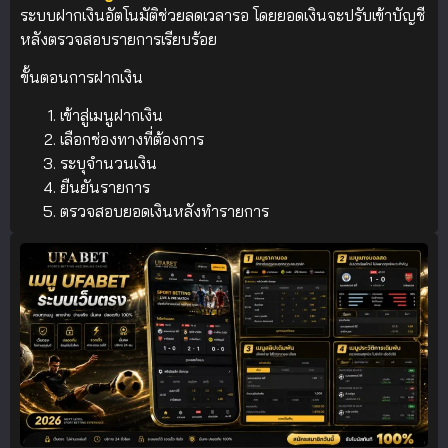
ระบบฝากเงินอัตโนมัติช่วยลดเวลารอ โดยยอดเงินจะปรับเข้าบัญชี
หลังตรวจสอบรายการเรียบร้อย
ขั้นตอนการฝากเงิน
เข้าสู่เมนูฝากเงิน
เลือกช่องทางที่ต้องการ
ระบุจำนวนเงิน
ยืนยันรายการ
ตรวจสอบยอดเงินหลังทำรายการ