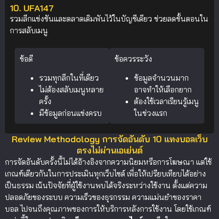
10. UFA147
รวมลีกแข่งขันและตลาดเดิมพันไว้ในบัญชีเดียว ช่วยลดขั้นตอนใน
การสลับเมนู
ข้อดี
ข้อควรระวัง
รวมทุกลีกในที่เดียว
ข้อมูลจำนวนมาก
ไม่ต้องสลับเมนูหลาย
อาจทำให้เลือกยาก
ครั้ง
ต้องใช้เวลาเรียนรู้เมนู
มีข้อมูลก่อนแข่งครบ
ในช่วงแรก
Review Methodology การจัดอันดับ 10 แทงบอลเว็บ
ตรงไม่ผ่านเอเย่นต์
การจัดอันดับครั้งนี้ไม่ได้อ้างอิงจากความนิยมหรือการโฆษณา แต่ใช้
เกณฑ์เดียวกันในการประเมินทุกเว็บไซต์ เพื่อให้เปรียบเทียบได้อย่าง
เป็นธรรม เน้นปัจจัยที่ผู้ใช้งานพบได้จริงระหว่างใช้งาน ตั้งแต่ความ
ปลอดภัยของระบบ ความเร็วของธุรกรรม ความแม่นยำของราคา
บอล ไปจนถึงคุณภาพของการให้บริการหลังการใช้งาน โดยใช้เกณฑ์