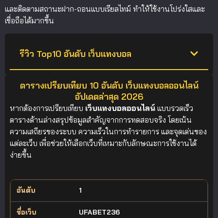
และติดตามสถานะฝาก-ถอนแบบเรียลไทม์ ทำให้ใช้งานโปร่งใสและ
เชื่อถือได้มากขึ้น
รีวิว Top10 อันดับ เว็บแทงบอล
ตารางเปรียบเทียบ 10 อันดับ เว็บแทงบอลออนไลน์
อัปเดตล่าสุด 2026
หากต้องการเปรียบเทียบ
เว็บแทงบอลออนไลน์
แบบรวดเร็ว
ตารางด้านล่างสรุปข้อมูลสำคัญจากการทดสอบจริง โดยเน้น
ความเสถียรของระบบ ความเร็วในการทำรายการ และจุดเด่นของ
แต่ละเว็บ เพื่อช่วยให้เลือกเว็บที่เหมาะกับลักษณะการใช้งานได้
ง่ายขึ้น
1
อันดับ
ชื่อเว็บ
จุดเด่นจากการทดสอบจริง
คะแนน
UFABET236