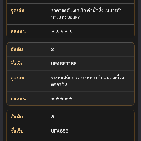
ราคาสดอัปเดตเร็ว ค่าน้ำนิ่ง เหมาะกับ
การแทงบอลสด
★★★★★
2
UFABET168
ระบบเสถียร รองรับการเดิมพันต่อเนื่อง
ตลอดวัน
★★★★★
3
UFA656