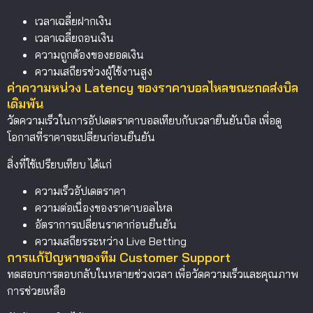
เวลาเฉลี่ยฝากเงิน
เวลาเฉลี่ยถอนเงิน
ความถูกต้องของยอดเงิน
ความเสถียรช่วงผู้ใช้งานสูง
ค่าความหน่วง Latency ของราคาบอลไหลขณะกดส่งบิล
เดิมพัน
วัดความเร็วในการอัปเดตราคาบอลเทียบกับเวลายืนยันบิล เพื่อดู
โอกาสที่ราคาจะเปลี่ยนก่อนยืนยัน
สิ่งที่ใช้เปรียบเทียบ ได้แก่
ความเร็วอัปเดตราคา
ความต่อเนื่องของราคาบอลไหล
อัตราการเปลี่ยนราคาก่อนยืนยัน
ความเสถียรระหว่าง Live Betting
การแก้ปัญหาของทีม Customer Support
ทดสอบการตอบกลับในหลายช่วงเวลา เพื่อวัดความเร็วและคุณภาพ
การช่วยเหลือ