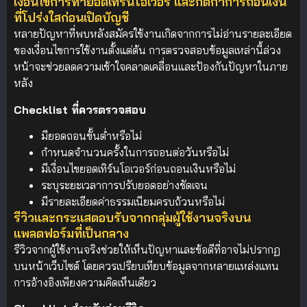
เงื่อนไขการทำยอดเทิร์นโอเวอร์ และกติกาการถอนเงิน
ที่โปร่งใสก่อนเปิดบัญชี
หลายปัญหาที่พบหลังสมัครใช้งานเกิดจากการไม่อ่านรายละเอียด
ของเงื่อนไขการใช้งานตั้งแต่ต้น การตรวจสอบข้อมูลเหล่านี้ล่วง
หน้าจะช่วยลดความเข้าใจคลาดเคลื่อนและป้องกันปัญหาในภาย
หลัง
Checklist ที่ควรตรวจสอบ
มียอดถอนขั้นต่ำหรือไม่
กำหนดจำนวนครั้งในการถอนต่อวันหรือไม่
มีเงื่อนไขยอดเทิร์นโอเวอร์ก่อนถอนเงินหรือไม่
ระบุระยะเวลาการปรับยอดอย่างชัดเจน
มีรายละเอียดค่าธรรมเนียมครบถ้วนหรือไม่
รีวิวและกระแสตอบรับจากกลุ่มผู้ใช้งานจริงบน
แพลตฟอร์มที่เป็นกลาง
รีวิวจากผู้ใช้งานจริงช่วยให้เห็นปัญหาและข้อดีที่อาจไม่ปรากฏ
บนหน้าเว็บไซต์ โดยควรเปรียบเทียบข้อมูลจากหลายแหล่งแทน
การอ้างอิงเพียงความคิดเห็นเดียว