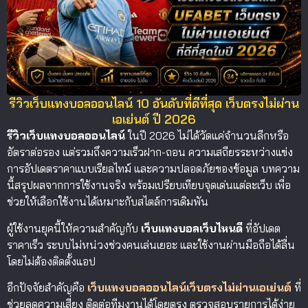
เอเย่นต์ มั่นคงปลอดภัย
จ่ายจริงทุกบิล
รีวิวเว็บแทงบอลออนไลน์ 10 อันดับที่ดีที่สุด เว็บตรงไม่ผ่าน
เอเย่นต์ ปี 2026
รีวิวเว็บแทงบอลออนไลน์
ในปี 2026 ไม่ได้วัดแค่จำนวนลีกหรือ
อัตราต่อรอง แต่รวมถึงความเร็วฝาก-ถอน ความเสถียรระหว่างแข่ง
การอัปเดตราคาแบบเรียลไทม์ และความปลอดภัยของข้อมูล บทความ
นี้สรุปผลจากการใช้งานจริง พร้อมเปรียบเทียบจุดเด่นแต่ละเว็บ เพื่อ
ช่วยให้เลือกใช้งานได้เหมาะกับสไตล์การเดิมพัน
ผู้ใช้งานยุคนี้ให้ความสำคัญกับ
เว็บแทงบอลเว็บไหนดี
ที่อัปเดต
ราคาเร็ว ระบบไม่หน่วงช่วงคนเล่นเยอะ และใช้งานผ่านมือถือได้ลื่น
โดยไม่ต้องติดตั้งแอป
อีกปัจจัยสำคัญคือ
เว็บแทงบอลออนไลน์เว็บตรงไม่ผ่านเอเย่นต์
ที่
ช่วยลดความเสี่ยง ติดต่อทีมงานได้โดยตรง ตรวจสอบรายการได้ง่าย