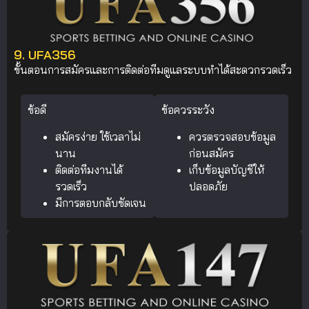
9. UFA356
ขั้นตอนการสมัครและการติดต่อทีมดูแลระบบทำได้สะดวกรวดเร็ว
ข้อดี
ข้อควรระวัง
สมัครง่าย ใช้เวลาไม่
ควรตรวจสอบข้อมูล
นาน
ก่อนสมัคร
ติดต่อทีมงานได้
เก็บข้อมูลบัญชีให้
รวดเร็ว
ปลอดภัย
มีการตอบกลับชัดเจน