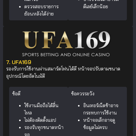
ตรวจสอบรายการ
ดีเลย์เล็กน้อย
ย้อนหลังได้ง่าย
7. UFA169
รองรับการใช้งานผ่านสมาร์ตโฟนได้ดี หน้าจอปรับตามขนาด
อุปกรณ์โดยอัตโนมัติ
ข้อดี
ข้อควรระวัง
ใช้งานมือถือได้ลื่น
อินเทอร์เน็ตช้าอาจ
ไหล
กระทบการใช้งาน
ไม่ต้องติดตั้งแอป
หน้าจอเล็กอาจดู
รองรับทุกขนาดหน้า
ข้อมูลไม่ครบ
จอ