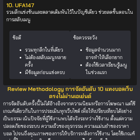
10. UFA147
รวมลีกแข่งขันและตลาดเดิมพันไว้ในบัญชีเดียว ช่วยลดขั้นตอนใน
การสลับเมนู
ข้อดี
ข้อควรระวัง
รวมทุกลีกในที่เดียว
ข้อมูลจำนวนมาก
ไม่ต้องสลับเมนูหลาย
อาจทำให้เลือกยาก
ครั้ง
ต้องใช้เวลาเรียนรู้เมนู
มีข้อมูลก่อนแข่งครบ
ในช่วงแรก
Review Methodology การจัดอันดับ 10 แทงบอลเว็บ
ตรงไม่ผ่านเอเย่นต์
การจัดอันดับครั้งนี้ไม่ได้อ้างอิงจากความนิยมหรือการโฆษณา แต่ใช้
เกณฑ์เดียวกันในการประเมินทุกเว็บไซต์ เพื่อให้เปรียบเทียบได้อย่าง
เป็นธรรม เน้นปัจจัยที่ผู้ใช้งานพบได้จริงระหว่างใช้งาน ตั้งแต่ความ
ปลอดภัยของระบบ ความเร็วของธุรกรรม ความแม่นยำของราคา
บอล ไปจนถึงคุณภาพของการให้บริการหลังการใช้งาน โดยใช้เกณฑ์