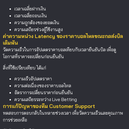
เวลาเฉลี่ยฝากเงิน
เวลาเฉลี่ยถอนเงิน
ความถูกต้องของยอดเงิน
ความเสถียรช่วงผู้ใช้งานสูง
ค่าความหน่วง Latency ของราคาบอลไหลขณะกดส่งบิล
เดิมพัน
วัดความเร็วในการอัปเดตราคาบอลเทียบกับเวลายืนยันบิล เพื่อดู
โอกาสที่ราคาจะเปลี่ยนก่อนยืนยัน
สิ่งที่ใช้เปรียบเทียบ ได้แก่
ความเร็วอัปเดตราคา
ความต่อเนื่องของราคาบอลไหล
อัตราการเปลี่ยนราคาก่อนยืนยัน
ความเสถียรระหว่าง Live Betting
การแก้ปัญหาของทีม Customer Support
ทดสอบการตอบกลับในหลายช่วงเวลา เพื่อวัดความเร็วและคุณภาพ
การช่วยเหลือ