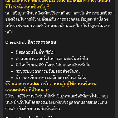
เงื่อนไขการทำยอดเทิร์นโอเวอร์ และกติกาการถอนเงิน
ที่โปร่งใสก่อนเปิดบัญชี
หลายปัญหาที่พบหลังสมัครใช้งานเกิดจากการไม่อ่านรายละเอียด
ของเงื่อนไขการใช้งานตั้งแต่ต้น การตรวจสอบข้อมูลเหล่านี้ล่วง
หน้าจะช่วยลดความเข้าใจคลาดเคลื่อนและป้องกันปัญหาในภาย
หลัง
Checklist ที่ควรตรวจสอบ
มียอดถอนขั้นต่ำหรือไม่
กำหนดจำนวนครั้งในการถอนต่อวันหรือไม่
มีเงื่อนไขยอดเทิร์นโอเวอร์ก่อนถอนเงินหรือไม่
ระบุระยะเวลาการปรับยอดอย่างชัดเจน
มีรายละเอียดค่าธรรมเนียมครบถ้วนหรือไม่
รีวิวและกระแสตอบรับจากกลุ่มผู้ใช้งานจริงบน
แพลตฟอร์มที่เป็นกลาง
รีวิวจากผู้ใช้งานจริงช่วยให้เห็นปัญหาและข้อดีที่อาจไม่ปรากฏ
บนหน้าเว็บไซต์ โดยควรเปรียบเทียบข้อมูลจากหลายแหล่งแทน
การอ้างอิงเพียงความคิดเห็นเดียว