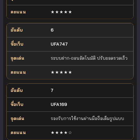
★★★★★
6
UFA747
ระบบฝาก-ถอนอัตโนมัติ ปรับยอดรวดเร็ว
★★★★★
7
UFA169
รองรับการใช้งานผ่านมือถือเต็มรูปแบบ
★★★★☆