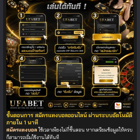
ขั้นตอนการ สมัครแทงบอลออนไลน์ ผ่านระบบอัตโนมัติ
ภายใน 1 นาที
สมัครแทงบอล
ใช้เวลาเพียงไม่กี่ขั้นตอน หากเตรียมข้อมูลให้ครบ
ก็สามารถเริ่มใช้งานได้ทันที