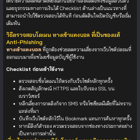
เพราะความผิดพลาดเพียงเล็กน้อยอาจส่งผลต่อทั้งข้อมูลส่วนตัว
และธุรกรรมทางการเงินได้ Checklist ด้านล่างเป็นแนวทางที่
สามารถนำไปใช้ตรวจสอบได้ทันที ก่อนตัดสินใจเปิดบัญชีหรือเริ่ม
เดิมพัน
วิธีตรวจสอบโดเมน ทางเข้าแทงบอล ที่เป็นของแท้
Anti-Phishing
ทางเข้าแทงบอล
ที่ถูกต้องช่วยลดความเสี่ยงจากเว็บไซต์ปลอมที่
ออกแบบมาเพื่อขโมยข้อมูลบัญชีผู้ใช้งาน
Checklist ก่อนเข้าใช้งาน
ตรวจสอบชื่อโดเมนให้ตรงกับเว็บไซต์หลักทุกครั้ง
สังเกตสัญลักษณ์ HTTPS และใบรับรอง SSL บน
เบราว์เซอร์
หลีกเลี่ยงการกดลิงก์จาก SMS หรือโซเชียลมีเดียที่ไม่ทราบ
แหล่งที่มา
บันทึกเว็บไซต์หลักไว้ใน Bookmark แทนการค้นหาทุกครั้ง
หากมีลิงก์สำรอง ควรตรวจสอบจากช่องทางประกาศอย่าง
เป็นทางการเท่านั้น