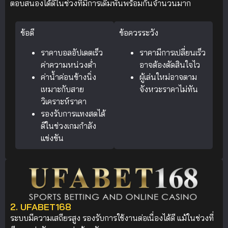
ตอบสนองได้ดีในช่วงที่มีการเดิมพันพร้อมกันจำนวนมาก
ข้อดี
ข้อควรระวัง
ราคาบอลอัปเดตเร็ว
ราคามีการเปลี่ยนเร็ว
ค่าความหน่วงต่ำ
อาจต้องตัดสินใจไว
ค่าน้ำค่อนข้างนิ่ง
ผู้เล่นใหม่อาจตาม
เหมาะกับสาย
จังหวะราคาไม่ทัน
วิเคราะห์ราคา
รองรับการแทงสดได้
ดีในช่วงเกมกำลัง
แข่งขัน
2. UFABET168
ระบบมีความเสถียรสูง รองรับการใช้งานต่อเนื่องได้ดี แม้ในช่วงที่