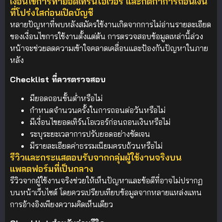
เงื่อนไขการทำยอดเทิร์นโอเวอร์ และกติกาการถอนเงิน
ที่โปร่งใสก่อนเปิดบัญชี
หลายปัญหาที่พบหลังสมัครใช้งานเกิดจากการไม่อ่านรายละเอียด
ของเงื่อนไขการใช้งานตั้งแต่ต้น การตรวจสอบข้อมูลเหล่านี้ล่วง
หน้าจะช่วยลดความเข้าใจคลาดเคลื่อนและป้องกันปัญหาในภาย
หลัง
Checklist ที่ควรตรวจสอบ
มียอดถอนขั้นต่ำหรือไม่
กำหนดจำนวนครั้งในการถอนต่อวันหรือไม่
มีเงื่อนไขยอดเทิร์นโอเวอร์ก่อนถอนเงินหรือไม่
ระบุระยะเวลาการปรับยอดอย่างชัดเจน
มีรายละเอียดค่าธรรมเนียมครบถ้วนหรือไม่
รีวิวและกระแสตอบรับจากกลุ่มผู้ใช้งานจริงบน
แพลตฟอร์มที่เป็นกลาง
รีวิวจากผู้ใช้งานจริงช่วยให้เห็นปัญหาและข้อดีที่อาจไม่ปรากฏ
บนหน้าเว็บไซต์ โดยควรเปรียบเทียบข้อมูลจากหลายแหล่งแทน
การอ้างอิงเพียงความคิดเห็นเดียว