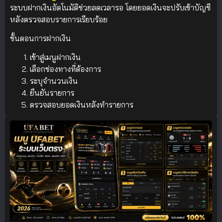
ระบบฝากเงินอัตโนมัติช่วยลดเวลารอ โดยยอดเงินจะปรับเข้าบัญชี
หลังตรวจสอบรายการเรียบร้อย
ขั้นตอนการฝากเงิน
เข้าสู่เมนูฝากเงิน
เลือกช่องทางที่ต้องการ
ระบุจำนวนเงิน
ยืนยันรายการ
ตรวจสอบยอดเงินหลังทำรายการ