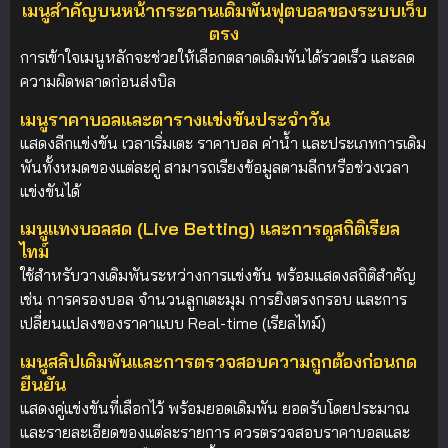
เมนูสำคัญบนหน้ากระดานเดิมพันฟุตบอลของระบบเว็บ
ตรง
การเข้าใจเมนูหลักจะช่วยให้เลือกตลาดเดิมพันได้รวดเร็ว และลด
ความผิดพลาดก่อนส่งบิล
เมนูราคาบอลและตารางแข่งขันประจำวัน
แสดงลีกแข่งขัน เวลาเริ่มเตะ ราคาบอล ค่าน้ำ และประเภทการเดิม
พันทั้งหมดของแต่ละคู่ สามารถเรียงข้อมูลตามลีกหรือช่วงเวลา
แข่งขันได้
เมนูแทงบอลสด (Live Betting) และการดูสถิติเรียล
ไทม์
ใช้สำหรับวางเดิมพันระหว่างการแข่งขัน พร้อมแสดงสถิติสำคัญ
เช่น การครองบอล จำนวนลูกเตะมุม การยิงตรงกรอบ และการ
เปลี่ยนแปลงของราคาแบบ Real-time (เรียลไทม์)
เมนูสลิปเดิมพันและการตรวจสอบความถูกต้องก่อนกด
ยืนยัน
แสดงคู่แข่งขันที่เลือกไว้ พร้อมยอดเดิมพัน ยอดรับโดยประมาณ
และรายละเอียดของแต่ละรายการ ควรตรวจสอบราคาบอลและ