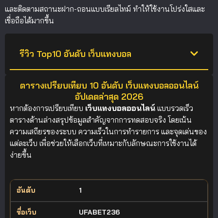
และติดตามสถานะฝาก-ถอนแบบเรียลไทม์ ทำให้ใช้งานโปร่งใสและ
เชื่อถือได้มากขึ้น
รีวิว Top10 อันดับ เว็บแทงบอล
ตารางเปรียบเทียบ 10 อันดับ เว็บแทงบอลออนไลน์
อัปเดตล่าสุด 2026
หากต้องการเปรียบเทียบ
เว็บแทงบอลออนไลน์
แบบรวดเร็ว
ตารางด้านล่างสรุปข้อมูลสำคัญจากการทดสอบจริง โดยเน้น
ความเสถียรของระบบ ความเร็วในการทำรายการ และจุดเด่นของ
แต่ละเว็บ เพื่อช่วยให้เลือกเว็บที่เหมาะกับลักษณะการใช้งานได้
ง่ายขึ้น
1
อันดับ
ชื่อเว็บ
จุดเด่นจากการทดสอบจริง
คะแนน
UFABET236