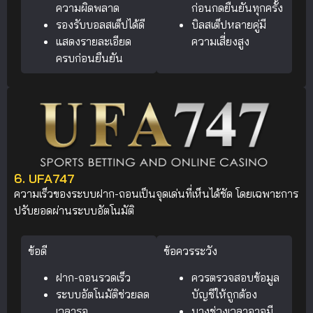
ความผิดพลาด
ก่อนกดยืนยันทุกครั้ง
รองรับบอลสเต็ปได้ดี
บิลสเต็ปหลายคู่มี
แสดงรายละเอียด
ความเสี่ยงสูง
ครบก่อนยืนยัน
6. UFA747
ความเร็วของระบบฝาก-ถอนเป็นจุดเด่นที่เห็นได้ชัด โดยเฉพาะการ
ปรับยอดผ่านระบบอัตโนมัติ
ข้อดี
ข้อควรระวัง
ฝาก-ถอนรวดเร็ว
ควรตรวจสอบข้อมูล
ระบบอัตโนมัติช่วยลด
บัญชีให้ถูกต้อง
เวลารอ
บางช่วงเวลาอาจมี