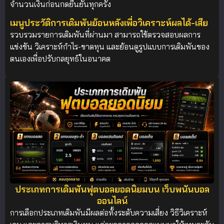
จำนวนเงินก่อนกดยืนยันทุกครั้ง
เมนูประวัติการเดิมพันย้อนหลังเพื่อวิเคราะห์ผลได้-เสีย
รวบรวมรายการเดิมพันที่ผ่านมา สามารถใช้ตรวจสอบผลการ
แข่งขัน วิเคราะห์กำไร-ขาดทุน และย้อนดูรูปแบบการเดิมพันของ
ตนเองเพื่อปรับกลยุทธ์ในอนาคต
ประเภทการเดิมพันฟุตบอลยอดนิยมบน เว็บพนันบอล
ออนไลน์
การเลือกประเภทเดิมพันมีผลต่อทั้งระดับความเสี่ยง วิธีวิเคราะห์