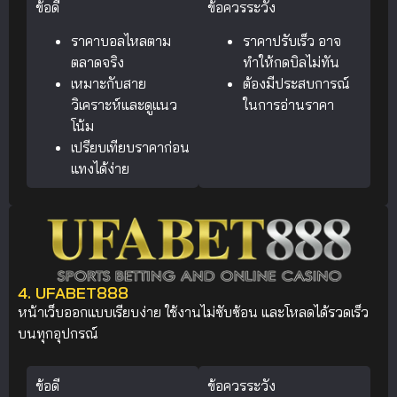
ข้อดี
ข้อควรระวัง
ราคาบอลไหลตาม
ราคาปรับเร็ว อาจ
ตลาดจริง
ทำให้กดบิลไม่ทัน
เหมาะกับสาย
ต้องมีประสบการณ์
วิเคราะห์และดูแนว
ในการอ่านราคา
โน้ม
เปรียบเทียบราคาก่อน
แทงได้ง่าย
4. UFABET888
หน้าเว็บออกแบบเรียบง่าย ใช้งานไม่ซับซ้อน และโหลดได้รวดเร็ว
บนทุกอุปกรณ์
ข้อดี
ข้อควรระวัง