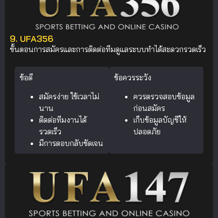
9. UFA356
ขั้นตอนการสมัครและการติดต่อทีมดูแลระบบทำได้สะดวกรวดเร็ว
ข้อดี
ข้อควรระวัง
สมัครง่าย ใช้เวลาไม่
ควรตรวจสอบข้อมูล
นาน
ก่อนสมัคร
ติดต่อทีมงานได้
เก็บข้อมูลบัญชีให้
รวดเร็ว
ปลอดภัย
มีการตอบกลับชัดเจน