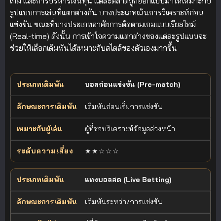
เกม และการบริหารเงินทุน แต่ละตลาดถูกออกแบบมาให้เหมาะกับ
รูปแบบการเล่นที่แตกต่างกัน บางประเภทเน้นการวิเคราะห์ก่อน
แข่งขัน ขณะที่บางประเภทอาศัยการติดตามเกมแบบเรียลไทม์
(Real-time) ดังนั้น การเข้าใจความแตกต่างของแต่ละรูปแบบจะ
ช่วยให้เลือกเดิมพันได้เหมาะกับสไตล์ของตัวเองมากขึ้น
ตารางเปรียบเทียบประเภทการเดิมพันฟุตบอล ลักษณะการเดิมพัน ผู้เล่นท
บอลก่อนแข่งขัน (Pre-match)
ประเภทเดิมพัน
ลักษณะการเดิมพัน
เหมาะกับผู้เล่น
เดิมพันก่อนเริ่มการแข่งขัน
ผู้ที่ชอบวิเคราะห์ข้อมูลล่วงหน้า
★★☆☆☆
แทงบอลสด (Live Betting)
เดิมพันระหว่างการแข่งขัน