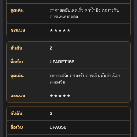
ราคาสดอัปเดตเร็ว ค่าน้ำนิ่ง เหมาะกับ
การแทงบอลสด
★★★★★
2
UFABET168
ระบบเสถียร รองรับการเดิมพันต่อเนื่อง
ตลอดวัน
★★★★★
3
UFA656