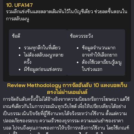
10. UFA147
รวมลีกแข่งขันและตลาดเดิมพันไว้ในบัญชีเดียว ช่วยลดขั้นตอนใน
การสลับเมนู
ข้อดี
ข้อควรระวัง
รวมทุกลีกในที่เดียว
ข้อมูลจำนวนมาก
ไม่ต้องสลับเมนูหลาย
อาจทำให้เลือกยาก
ครั้ง
ต้องใช้เวลาเรียนรู้เมนู
มีข้อมูลก่อนแข่งครบ
ในช่วงแรก
Review Methodology การจัดอันดับ 10 แทงบอลเว็บ
ตรงไม่ผ่านเอเย่นต์
การจัดอันดับครั้งนี้ไม่ได้อ้างอิงจากความนิยมหรือการโฆษณา แต่ใช้
เกณฑ์เดียวกันในการประเมินทุกเว็บไซต์ เพื่อให้เปรียบเทียบได้อย่าง
เป็นธรรม เน้นปัจจัยที่ผู้ใช้งานพบได้จริงระหว่างใช้งาน ตั้งแต่ความ
ปลอดภัยของระบบ ความเร็วของธุรกรรม ความแม่นยำของราคา
บอล ไปจนถึงคุณภาพของการให้บริการหลังการใช้งาน โดยใช้เกณฑ์