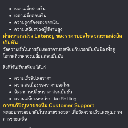
เวลาเฉลี่ยฝากเงิน
เวลาเฉลี่ยถอนเงิน
ความถูกต้องของยอดเงิน
ความเสถียรช่วงผู้ใช้งานสูง
ค่าความหน่วง Latency ของราคาบอลไหลขณะกดส่งบิล
เดิมพัน
วัดความเร็วในการอัปเดตราคาบอลเทียบกับเวลายืนยันบิล เพื่อดู
โอกาสที่ราคาจะเปลี่ยนก่อนยืนยัน
สิ่งที่ใช้เปรียบเทียบ ได้แก่
ความเร็วอัปเดตราคา
ความต่อเนื่องของราคาบอลไหล
อัตราการเปลี่ยนราคาก่อนยืนยัน
ความเสถียรระหว่าง Live Betting
การแก้ปัญหาของทีม Customer Support
ทดสอบการตอบกลับในหลายช่วงเวลา เพื่อวัดความเร็วและคุณภาพ
การช่วยเหลือ