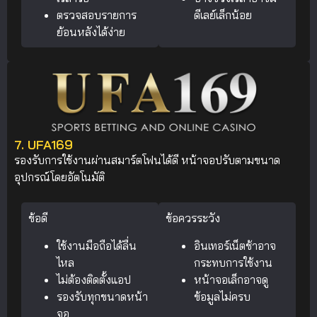
ตรวจสอบรายการ
ดีเลย์เล็กน้อย
ย้อนหลังได้ง่าย
7. UFA169
รองรับการใช้งานผ่านสมาร์ตโฟนได้ดี หน้าจอปรับตามขนาด
อุปกรณ์โดยอัตโนมัติ
ข้อดี
ข้อควรระวัง
ใช้งานมือถือได้ลื่น
อินเทอร์เน็ตช้าอาจ
ไหล
กระทบการใช้งาน
ไม่ต้องติดตั้งแอป
หน้าจอเล็กอาจดู
รองรับทุกขนาดหน้า
ข้อมูลไม่ครบ
จอ