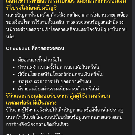
เงื่อนไขการทำยอดเทิร์นโอเวอร์ และกติกาการถอนเงิน
ที่โปร่งใสก่อนเปิดบัญชี
หลายปัญหาที่พบหลังสมัครใช้งานเกิดจากการไม่อ่านรายละเอียด
ของเงื่อนไขการใช้งานตั้งแต่ต้น การตรวจสอบข้อมูลเหล่านี้ล่วง
หน้าจะช่วยลดความเข้าใจคลาดเคลื่อนและป้องกันปัญหาในภาย
หลัง
Checklist ที่ควรตรวจสอบ
มียอดถอนขั้นต่ำหรือไม่
กำหนดจำนวนครั้งในการถอนต่อวันหรือไม่
มีเงื่อนไขยอดเทิร์นโอเวอร์ก่อนถอนเงินหรือไม่
ระบุระยะเวลาการปรับยอดอย่างชัดเจน
มีรายละเอียดค่าธรรมเนียมครบถ้วนหรือไม่
รีวิวและกระแสตอบรับจากกลุ่มผู้ใช้งานจริงบน
แพลตฟอร์มที่เป็นกลาง
รีวิวจากผู้ใช้งานจริงช่วยให้เห็นปัญหาและข้อดีที่อาจไม่ปรากฏ
บนหน้าเว็บไซต์ โดยควรเปรียบเทียบข้อมูลจากหลายแหล่งแทน
การอ้างอิงเพียงความคิดเห็นเดียว