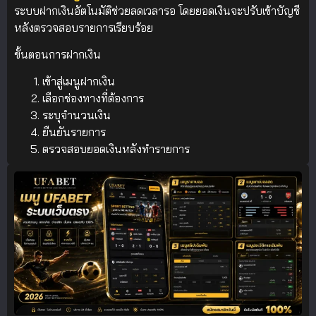
ระบบฝากเงินอัตโนมัติช่วยลดเวลารอ โดยยอดเงินจะปรับเข้าบัญชี
หลังตรวจสอบรายการเรียบร้อย
ขั้นตอนการฝากเงิน
เข้าสู่เมนูฝากเงิน
เลือกช่องทางที่ต้องการ
ระบุจำนวนเงิน
ยืนยันรายการ
ตรวจสอบยอดเงินหลังทำรายการ