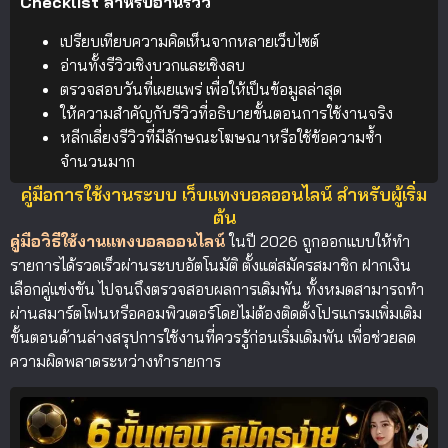
Checklist สำหรับอ่านรีวิว
เปรียบเทียบความคิดเห็นจากหลายเว็บไซต์
อ่านทั้งรีวิวเชิงบวกและเชิงลบ
ตรวจสอบวันที่เผยแพร่ เพื่อให้เป็นข้อมูลล่าสุด
ให้ความสำคัญกับรีวิวที่อธิบายขั้นตอนการใช้งานจริง
หลีกเลี่ยงรีวิวที่มีลักษณะโฆษณาหรือใช้ข้อความซ้ำ
จำนวนมาก
คู่มือการใช้งานระบบ เว็บแทงบอลออนไลน์ สำหรับผู้เริ่ม
ต้น
คู่มือวิธีใช้งานแทงบอลออนไลน์
ในปี 2026 ถูกออกแบบให้ทำ
รายการได้รวดเร็วผ่านระบบอัตโนมัติ ตั้งแต่สมัครสมาชิก ฝากเงิน
เลือกคู่แข่งขัน ไปจนถึงตรวจสอบผลการเดิมพัน ทั้งหมดสามารถทำ
ผ่านสมาร์ตโฟนหรือคอมพิวเตอร์โดยไม่ต้องติดตั้งโปรแกรมเพิ่มเติม
ขั้นตอนด้านล่างสรุปการใช้งานที่ควรรู้ก่อนเริ่มเดิมพัน เพื่อช่วยลด
ความผิดพลาดระหว่างทำรายการ