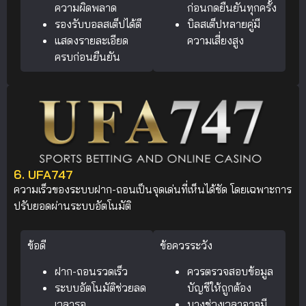
ความผิดพลาด
ก่อนกดยืนยันทุกครั้ง
รองรับบอลสเต็ปได้ดี
บิลสเต็ปหลายคู่มี
แสดงรายละเอียด
ความเสี่ยงสูง
ครบก่อนยืนยัน
6. UFA747
ความเร็วของระบบฝาก-ถอนเป็นจุดเด่นที่เห็นได้ชัด โดยเฉพาะการ
ปรับยอดผ่านระบบอัตโนมัติ
ข้อดี
ข้อควรระวัง
ฝาก-ถอนรวดเร็ว
ควรตรวจสอบข้อมูล
ระบบอัตโนมัติช่วยลด
บัญชีให้ถูกต้อง
เวลารอ
บางช่วงเวลาอาจมี