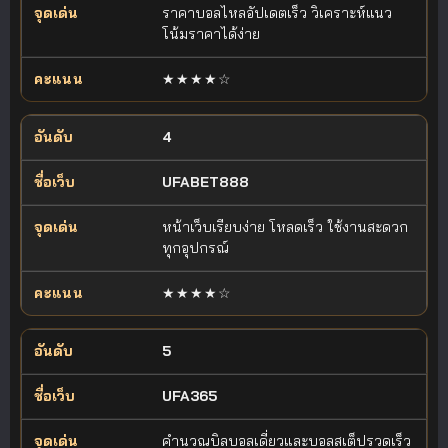
ราคาบอลไหลอัปเดตเร็ว วิเคราะห์แนว
โน้มราคาได้ง่าย
★★★★☆
4
UFABET888
หน้าเว็บเรียบง่าย โหลดเร็ว ใช้งานสะดวก
ทุกอุปกรณ์
★★★★☆
5
UFA365
คำนวณบิลบอลเดี่ยวและบอลสเต็ปรวดเร็ว