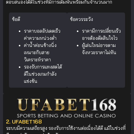
ตอบสนองได้ดีในช่วงที่มีการเดิมพันพร้อมกันจำนวนมาก
ข้อดี
ข้อควรระวัง
ราคาบอลอัปเดตเร็ว
ราคามีการเปลี่ยนเร็ว
ค่าความหน่วงต่ำ
อาจต้องตัดสินใจไว
ค่าน้ำค่อนข้างนิ่ง
ผู้เล่นใหม่อาจตาม
เหมาะกับสาย
จังหวะราคาไม่ทัน
วิเคราะห์ราคา
รองรับการแทงสดได้
ดีในช่วงเกมกำลัง
แข่งขัน
2. UFABET168
ระบบมีความเสถียรสูง รองรับการใช้งานต่อเนื่องได้ดี แม้ในช่วงที่