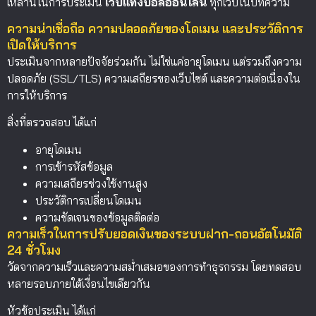
เหล่านี้ในการประเมิน
เว็บแทงบอลออนไลน์
ทุกเว็บในบทความ
ความน่าเชื่อถือ ความปลอดภัยของโดเมน และประวัติการ
เปิดให้บริการ
ประเมินจากหลายปัจจัยร่วมกัน ไม่ใช่แค่อายุโดเมน แต่รวมถึงความ
ปลอดภัย (SSL/TLS) ความเสถียรของเว็บไซต์ และความต่อเนื่องใน
การให้บริการ
สิ่งที่ตรวจสอบ ได้แก่
อายุโดเมน
การเข้ารหัสข้อมูล
ความเสถียรช่วงใช้งานสูง
ประวัติการเปลี่ยนโดเมน
ความชัดเจนของข้อมูลติดต่อ
ความเร็วในการปรับยอดเงินของระบบฝาก-ถอนอัตโนมัติ
24 ชั่วโมง
วัดจากความเร็วและความสม่ำเสมอของการทำธุรกรรม โดยทดสอบ
หลายรอบภายใต้เงื่อนไขเดียวกัน
หัวข้อประเมิน ได้แก่