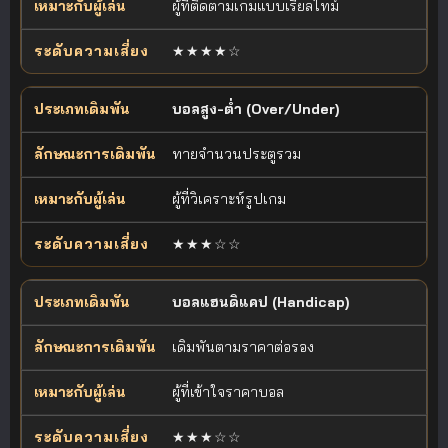
ผู้ที่ติดตามเกมแบบเรียลไทม์
★★★★☆
บอลสูง-ต่ำ (Over/Under)
ทายจำนวนประตูรวม
ผู้ที่วิเคราะห์รูปเกม
★★★☆☆
บอลแฮนดิแคป (Handicap)
เดิมพันตามราคาต่อรอง
ผู้ที่เข้าใจราคาบอล
★★★☆☆