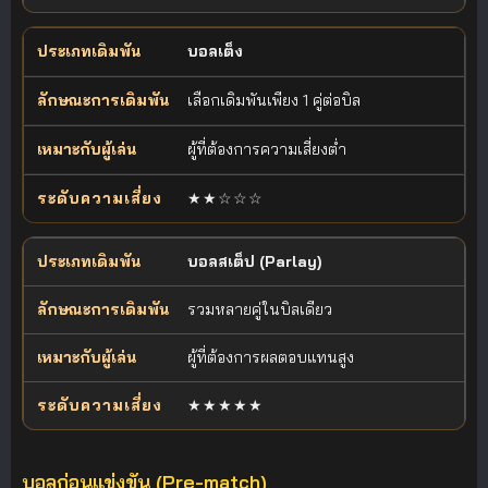
บอลเต็ง
เลือกเดิมพันเพียง 1 คู่ต่อบิล
ผู้ที่ต้องการความเสี่ยงต่ำ
★★☆☆☆
บอลสเต็ป (Parlay)
รวมหลายคู่ในบิลเดียว
ผู้ที่ต้องการผลตอบแทนสูง
★★★★★
บอลก่อนแข่งขัน (Pre-match)