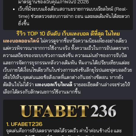
มาตรฐานของเว็บคุณภาพในปี 2026
เว็บที่มีระบบแจ้งเตือนสถานะรายการแบบเรียลไทม์ (Real-
time) ช่วยตรวจสอบการฝาก ถอน และผลเดิมพันได้สะดวก
ยิ่งขึ้น
รีวิว TOP 10 อันดับ เว็บแทงบอล ดีที่สุด ในไทย
แทงบอลออนไลน์
ไม่ควรดูจากชื่อหรือความนิยมเพียงอย่างเดียว
แต่ควรพิจารณาจากการใช้งานจริง ทั้งความเร็วในการอัปเดตราคา
ความเสถียรของระบบช่วงการแข่งขัน ความแม่นยำของการรับบิล
และการจัดการธุรกรรมหลังวางเดิมพัน ทีมงานได้เปรียบเทียบแต่ละ
เว็บภายใต้เงื่อนไขเดียวกันในช่วงการแข่งขันลีกยุโรปและฟุตบอลถ้วย
เพื่อให้เห็นจุดเด่นและข้อสังเกตที่แตกต่างกันอย่างชัดเจน หากยัง
ตัดสินใจไม่ได้ว่า
แทงบอลเว็บไหนดี
รายละเอียดด้านล่างจะช่วยให้
เลือกได้ตรงกับลักษณะการใช้งานมากขึ้น
1. UFABET236
จุดเด่นคือการอัปเดตราคาสดได้รวดเร็ว ค่าน้ำค่อนข้างนิ่ง และ