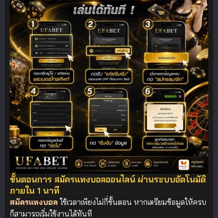
ขั้นตอนการ สมัครแทงบอลออนไลน์ ผ่านระบบอัตโนมัติ
ภายใน 1 นาที
สมัครแทงบอล
ใช้เวลาเพียงไม่กี่ขั้นตอน หากเตรียมข้อมูลให้ครบ
ก็สามารถเริ่มใช้งานได้ทันที