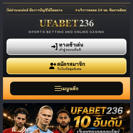
เอเย่นต์ จัดการบัญชีได้โดยตรง
บริการตลอด 24 ชม. ทีมงานมืออาชีพ
ฝา
SPORTS BETTING AND ONLINE CASINO
ทางเข้าเล่น
เข้าสู่ระบบทันที
สมัครสมาชิก
รับโบนัสสุดพิเศษ
เมนูหลัก
รีวิวเว็บแทงบอลออนไลน์
10 อันดับ เว็บตรงไม่ผ่าน