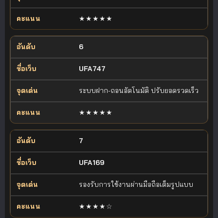
★★★★★
6
UFA747
ระบบฝาก-ถอนอัตโนมัติ ปรับยอดรวดเร็ว
★★★★★
7
UFA169
รองรับการใช้งานผ่านมือถือเต็มรูปแบบ
★★★★☆