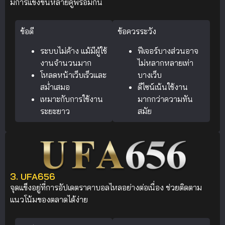
มีการแข่งขันหลายคู่พร้อมกัน
ข้อดี
ข้อควรระวัง
ระบบไม่ค้าง แม้มีผู้ใช้
ฟีเจอร์บางส่วนอาจ
งานจำนวนมาก
ไม่หลากหลายเท่า
โหลดหน้าเว็บเร็วและ
บางเว็บ
สม่ำเสมอ
ดีไซน์เน้นใช้งาน
เหมาะกับการใช้งาน
มากกว่าความทัน
ระยะยาว
สมัย
3. UFA656
จุดแข็งอยู่ที่การอัปเดตราคาบอลไหลอย่างต่อเนื่อง ช่วยติดตาม
แนวโน้มของตลาดได้ง่าย