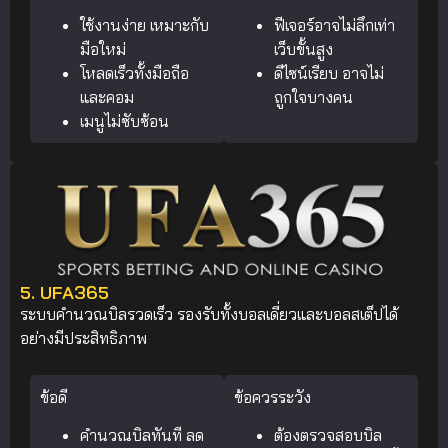
ใช้งานง่าย เหมาะกับ
ฟีเจอร์อาจไม่ลึกเท่า
มือใหม่
เว็บขั้นสูง
โหลดเร็วทั้งมือถือ
ดีไซน์เรียบ อาจไม่
และคอม
ถูกใจบางคน
เมนูไม่ซับซ้อน
5. UFA365
ระบบคำนวณบิลรวดเร็ว รองรับทั้งบอลเดี่ยวและบอลสเต็ปได้
อย่างมีประสิทธิภาพ
ข้อดี
ข้อควรระวัง
คำนวณบิลทันที ลด
ต้องตรวจสอบบิล