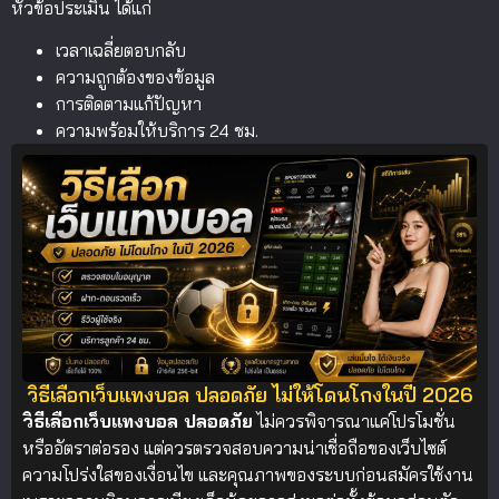
หัวข้อประเมิน ได้แก่
เวลาเฉลี่ยตอบกลับ
ความถูกต้องของข้อมูล
การติดตามแก้ปัญหา
ความพร้อมให้บริการ 24 ชม.
วิธีเลือกเว็บแทงบอล ปลอดภัย ไม่ให้โดนโกงในปี 2026
วิธีเลือกเว็บแทงบอล ปลอดภัย
ไม่ควรพิจารณาแค่โปรโมชั่น
หรืออัตราต่อรอง แต่ควรตรวจสอบความน่าเชื่อถือของเว็บไซต์
ความโปร่งใสของเงื่อนไข และคุณภาพของระบบก่อนสมัครใช้งาน