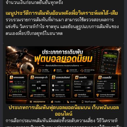
จำนวนเงินก่อนกดยืนยันทุกครั้ง
เมนูประวัติการเดิมพันย้อนหลังเพื่อวิเคราะห์ผลได้-เสีย
รวบรวมรายการเดิมพันที่ผ่านมา สามารถใช้ตรวจสอบผลการ
แข่งขัน วิเคราะห์กำไร-ขาดทุน และย้อนดูรูปแบบการเดิมพันของ
ตนเองเพื่อปรับกลยุทธ์ในอนาคต
ประเภทการเดิมพันฟุตบอลยอดนิยมบน เว็บพนันบอล
ออนไลน์
การเลือกประเภทเดิมพันมีผลต่อทั้งระดับความเสี่ยง วิธีวิเคราะห์