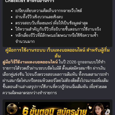
Checklist สำหรับอ่านรีวิว
เปรียบเทียบความคิดเห็นจากหลายเว็บไซต์
อ่านทั้งรีวิวเชิงบวกและเชิงลบ
ตรวจสอบวันที่เผยแพร่ เพื่อให้เป็นข้อมูลล่าสุด
ให้ความสำคัญกับรีวิวที่อธิบายขั้นตอนการใช้งานจริง
หลีกเลี่ยงรีวิวที่มีลักษณะโฆษณาหรือใช้ข้อความซ้ำ
จำนวนมาก
คู่มือการใช้งานระบบ เว็บแทงบอลออนไลน์ สำหรับผู้เริ่ม
ต้น
คู่มือวิธีใช้งานแทงบอลออนไลน์
ในปี 2026 ถูกออกแบบให้ทำ
รายการได้รวดเร็วผ่านระบบอัตโนมัติ ตั้งแต่สมัครสมาชิก ฝากเงิน
เลือกคู่แข่งขัน ไปจนถึงตรวจสอบผลการเดิมพัน ทั้งหมดสามารถทำ
ผ่านสมาร์ตโฟนหรือคอมพิวเตอร์โดยไม่ต้องติดตั้งโปรแกรมเพิ่มเติม
ขั้นตอนด้านล่างสรุปการใช้งานที่ควรรู้ก่อนเริ่มเดิมพัน เพื่อช่วยลด
ความผิดพลาดระหว่างทำรายการ