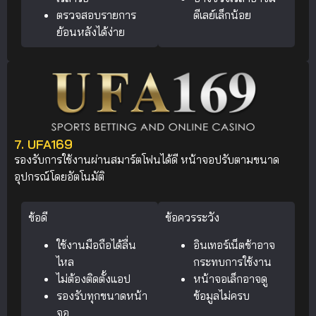
ตรวจสอบรายการ
ดีเลย์เล็กน้อย
ย้อนหลังได้ง่าย
7. UFA169
รองรับการใช้งานผ่านสมาร์ตโฟนได้ดี หน้าจอปรับตามขนาด
อุปกรณ์โดยอัตโนมัติ
ข้อดี
ข้อควรระวัง
ใช้งานมือถือได้ลื่น
อินเทอร์เน็ตช้าอาจ
ไหล
กระทบการใช้งาน
ไม่ต้องติดตั้งแอป
หน้าจอเล็กอาจดู
รองรับทุกขนาดหน้า
ข้อมูลไม่ครบ
จอ