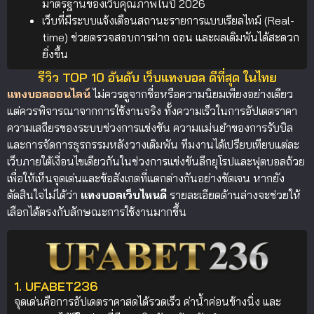
มาตรฐานของเว็บคุณภาพในปี 2026
เว็บที่มีระบบแจ้งเตือนสถานะรายการแบบเรียลไทม์ (Real-
time) ช่วยตรวจสอบการฝาก ถอน และผลเดิมพันได้สะดวก
ยิ่งขึ้น
รีวิว TOP 10 อันดับ เว็บแทงบอล ดีที่สุด ในไทย
แทงบอลออนไลน์
ไม่ควรดูจากชื่อหรือความนิยมเพียงอย่างเดียว
แต่ควรพิจารณาจากการใช้งานจริง ทั้งความเร็วในการอัปเดตราคา
ความเสถียรของระบบช่วงการแข่งขัน ความแม่นยำของการรับบิล
และการจัดการธุรกรรมหลังวางเดิมพัน ทีมงานได้เปรียบเทียบแต่ละ
เว็บภายใต้เงื่อนไขเดียวกันในช่วงการแข่งขันลีกยุโรปและฟุตบอลถ้วย
เพื่อให้เห็นจุดเด่นและข้อสังเกตที่แตกต่างกันอย่างชัดเจน หากยัง
ตัดสินใจไม่ได้ว่า
แทงบอลเว็บไหนดี
รายละเอียดด้านล่างจะช่วยให้
เลือกได้ตรงกับลักษณะการใช้งานมากขึ้น
1. UFABET236
จุดเด่นคือการอัปเดตราคาสดได้รวดเร็ว ค่าน้ำค่อนข้างนิ่ง และ