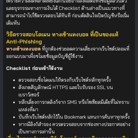
เพราะความผิดพลาดเพียงเล็กน้อยอาจส่งผลต่อทั้งข้อมูลส่วนตัว
และธุรกรรมทางการเงินได้ Checklist ด้านล่างเป็นแนวทางที่
สามารถนำไปใช้ตรวจสอบได้ทันที ก่อนตัดสินใจเปิดบัญชีหรือเริ่ม
เดิมพัน
วิธีตรวจสอบโดเมน ทางเข้าแทงบอล ที่เป็นของแท้
Anti-Phishing
ทางเข้าแทงบอล
ที่ถูกต้องช่วยลดความเสี่ยงจากเว็บไซต์ปลอมที่
ออกแบบมาเพื่อขโมยข้อมูลบัญชีผู้ใช้งาน
Checklist ก่อนเข้าใช้งาน
ตรวจสอบชื่อโดเมนให้ตรงกับเว็บไซต์หลักทุกครั้ง
สังเกตสัญลักษณ์ HTTPS และใบรับรอง SSL บน
เบราว์เซอร์
หลีกเลี่ยงการกดลิงก์จาก SMS หรือโซเชียลมีเดียที่ไม่ทราบ
แหล่งที่มา
บันทึกเว็บไซต์หลักไว้ใน Bookmark แทนการค้นหาทุกครั้ง
หากมีลิงก์สำรอง ควรตรวจสอบจากช่องทางประกาศอย่าง
เป็นทางการเท่านั้น