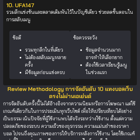
10. UFA147
รวมลีกแข่งขันและตลาดเดิมพันไว้ในบัญชีเดียว ช่วยลดขั้นตอนใน
การสลับเมนู
ข้อดี
ข้อควรระวัง
รวมทุกลีกในที่เดียว
ข้อมูลจำนวนมาก
ไม่ต้องสลับเมนูหลาย
อาจทำให้เลือกยาก
ครั้ง
ต้องใช้เวลาเรียนรู้เมนู
มีข้อมูลก่อนแข่งครบ
ในช่วงแรก
Review Methodology การจัดอันดับ 10 แทงบอลเว็บ
ตรงไม่ผ่านเอเย่นต์
การจัดอันดับครั้งนี้ไม่ได้อ้างอิงจากความนิยมหรือการโฆษณา แต่ใช้
เกณฑ์เดียวกันในการประเมินทุกเว็บไซต์ เพื่อให้เปรียบเทียบได้อย่าง
เป็นธรรม เน้นปัจจัยที่ผู้ใช้งานพบได้จริงระหว่างใช้งาน ตั้งแต่ความ
ปลอดภัยของระบบ ความเร็วของธุรกรรม ความแม่นยำของราคา
บอล ไปจนถึงคุณภาพของการให้บริการหลังการใช้งาน โดยใช้เกณฑ์