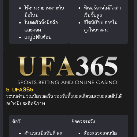
ใช้งานง่าย เหมาะกับ
ฟีเจอร์อาจไม่ลึกเท่า
มือใหม่
เว็บขั้นสูง
โหลดเร็วทั้งมือถือ
ดีไซน์เรียบ อาจไม่
และคอม
ถูกใจบางคน
เมนูไม่ซับซ้อน
5. UFA365
ระบบคำนวณบิลรวดเร็ว รองรับทั้งบอลเดี่ยวและบอลสเต็ปได้
อย่างมีประสิทธิภาพ
ข้อดี
ข้อควรระวัง
คำนวณบิลทันที ลด
ต้องตรวจสอบบิล