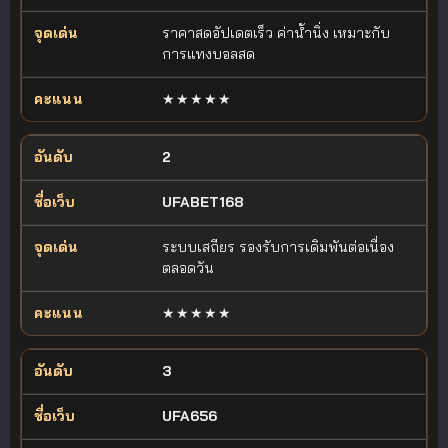
ราคาสดอัปเดตเร็ว ค่าน้ำนิ่ง เหมาะกับ
การแทงบอลสด
★★★★★
2
UFABET168
ระบบเสถียร รองรับการเดิมพันต่อเนื่อง
ตลอดวัน
★★★★★
3
UFA656