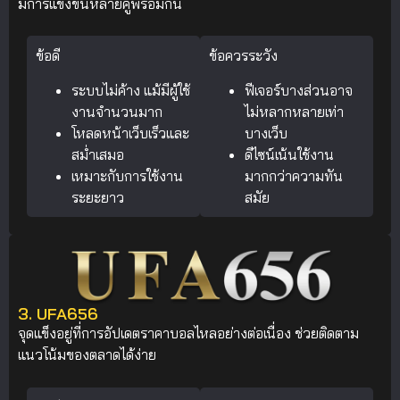
มีการแข่งขันหลายคู่พร้อมกัน
ข้อดี
ข้อควรระวัง
ระบบไม่ค้าง แม้มีผู้ใช้
ฟีเจอร์บางส่วนอาจ
งานจำนวนมาก
ไม่หลากหลายเท่า
โหลดหน้าเว็บเร็วและ
บางเว็บ
สม่ำเสมอ
ดีไซน์เน้นใช้งาน
เหมาะกับการใช้งาน
มากกว่าความทัน
ระยะยาว
สมัย
3. UFA656
จุดแข็งอยู่ที่การอัปเดตราคาบอลไหลอย่างต่อเนื่อง ช่วยติดตาม
แนวโน้มของตลาดได้ง่าย