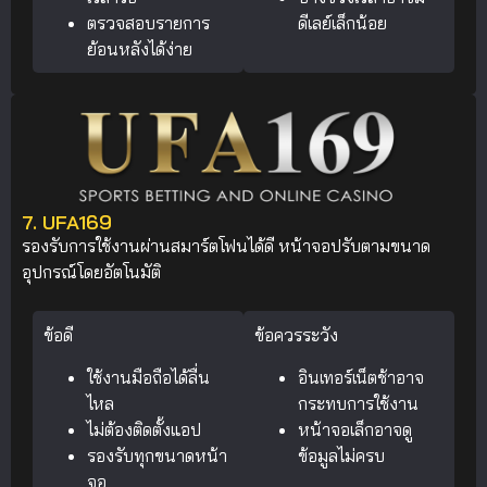
ตรวจสอบรายการ
ดีเลย์เล็กน้อย
ย้อนหลังได้ง่าย
7. UFA169
รองรับการใช้งานผ่านสมาร์ตโฟนได้ดี หน้าจอปรับตามขนาด
อุปกรณ์โดยอัตโนมัติ
ข้อดี
ข้อควรระวัง
ใช้งานมือถือได้ลื่น
อินเทอร์เน็ตช้าอาจ
ไหล
กระทบการใช้งาน
ไม่ต้องติดตั้งแอป
หน้าจอเล็กอาจดู
รองรับทุกขนาดหน้า
ข้อมูลไม่ครบ
จอ