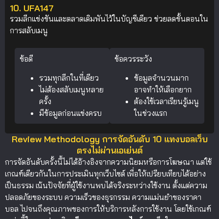
10. UFA147
รวมลีกแข่งขันและตลาดเดิมพันไว้ในบัญชีเดียว ช่วยลดขั้นตอนใน
การสลับเมนู
ข้อดี
ข้อควรระวัง
รวมทุกลีกในที่เดียว
ข้อมูลจำนวนมาก
ไม่ต้องสลับเมนูหลาย
อาจทำให้เลือกยาก
ครั้ง
ต้องใช้เวลาเรียนรู้เมนู
มีข้อมูลก่อนแข่งครบ
ในช่วงแรก
Review Methodology การจัดอันดับ 10 แทงบอลเว็บ
ตรงไม่ผ่านเอเย่นต์
การจัดอันดับครั้งนี้ไม่ได้อ้างอิงจากความนิยมหรือการโฆษณา แต่ใช้
เกณฑ์เดียวกันในการประเมินทุกเว็บไซต์ เพื่อให้เปรียบเทียบได้อย่าง
เป็นธรรม เน้นปัจจัยที่ผู้ใช้งานพบได้จริงระหว่างใช้งาน ตั้งแต่ความ
ปลอดภัยของระบบ ความเร็วของธุรกรรม ความแม่นยำของราคา
บอล ไปจนถึงคุณภาพของการให้บริการหลังการใช้งาน โดยใช้เกณฑ์