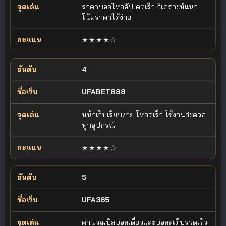
ราคาบอลไหลอัปเดตเร็ว วิเคราะห์แนว
โน้มราคาได้ง่าย
★★★★☆
4
UFABET888
หน้าเว็บเรียบง่าย โหลดเร็ว ใช้งานสะดวก
ทุกอุปกรณ์
★★★★☆
5
UFA365
คำนวณบิลบอลเดี่ยวและบอลสเต็ปรวดเร็ว