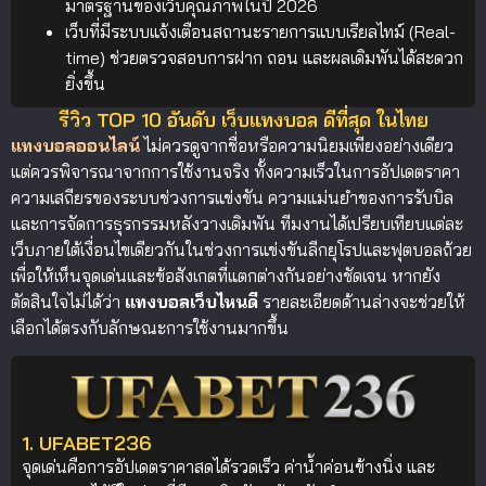
มาตรฐานของเว็บคุณภาพในปี 2026
เว็บที่มีระบบแจ้งเตือนสถานะรายการแบบเรียลไทม์ (Real-
time) ช่วยตรวจสอบการฝาก ถอน และผลเดิมพันได้สะดวก
ยิ่งขึ้น
รีวิว TOP 10 อันดับ เว็บแทงบอล ดีที่สุด ในไทย
แทงบอลออนไลน์
ไม่ควรดูจากชื่อหรือความนิยมเพียงอย่างเดียว
แต่ควรพิจารณาจากการใช้งานจริง ทั้งความเร็วในการอัปเดตราคา
ความเสถียรของระบบช่วงการแข่งขัน ความแม่นยำของการรับบิล
และการจัดการธุรกรรมหลังวางเดิมพัน ทีมงานได้เปรียบเทียบแต่ละ
เว็บภายใต้เงื่อนไขเดียวกันในช่วงการแข่งขันลีกยุโรปและฟุตบอลถ้วย
เพื่อให้เห็นจุดเด่นและข้อสังเกตที่แตกต่างกันอย่างชัดเจน หากยัง
ตัดสินใจไม่ได้ว่า
แทงบอลเว็บไหนดี
รายละเอียดด้านล่างจะช่วยให้
เลือกได้ตรงกับลักษณะการใช้งานมากขึ้น
1. UFABET236
จุดเด่นคือการอัปเดตราคาสดได้รวดเร็ว ค่าน้ำค่อนข้างนิ่ง และ