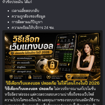
หัวข้อประเมิน ได้แก่
เวลาเฉลี่ยตอบกลับ
ความถูกต้องของข้อมูล
การติดตามแก้ปัญหา
ความพร้อมให้บริการ 24 ชม.
วิธีเลือกเว็บแทงบอล ปลอดภัย ไม่ให้โดนโกงในปี 2026
วิธีเลือกเว็บแทงบอล ปลอดภัย
ไม่ควรพิจารณาแค่โปรโมชั่น
หรืออัตราต่อรอง แต่ควรตรวจสอบความน่าเชื่อถือของเว็บไซต์
ความโปร่งใสของเงื่อนไข และคุณภาพของระบบก่อนสมัครใช้งาน