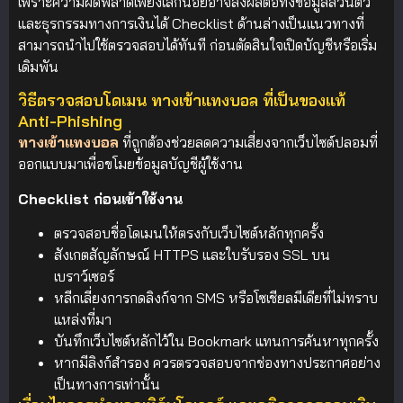
เพราะความผิดพลาดเพียงเล็กน้อยอาจส่งผลต่อทั้งข้อมูลส่วนตัว
และธุรกรรมทางการเงินได้ Checklist ด้านล่างเป็นแนวทางที่
สามารถนำไปใช้ตรวจสอบได้ทันที ก่อนตัดสินใจเปิดบัญชีหรือเริ่ม
เดิมพัน
วิธีตรวจสอบโดเมน ทางเข้าแทงบอล ที่เป็นของแท้
Anti-Phishing
ทางเข้าแทงบอล
ที่ถูกต้องช่วยลดความเสี่ยงจากเว็บไซต์ปลอมที่
ออกแบบมาเพื่อขโมยข้อมูลบัญชีผู้ใช้งาน
Checklist ก่อนเข้าใช้งาน
ตรวจสอบชื่อโดเมนให้ตรงกับเว็บไซต์หลักทุกครั้ง
สังเกตสัญลักษณ์ HTTPS และใบรับรอง SSL บน
เบราว์เซอร์
หลีกเลี่ยงการกดลิงก์จาก SMS หรือโซเชียลมีเดียที่ไม่ทราบ
แหล่งที่มา
บันทึกเว็บไซต์หลักไว้ใน Bookmark แทนการค้นหาทุกครั้ง
หากมีลิงก์สำรอง ควรตรวจสอบจากช่องทางประกาศอย่าง
เป็นทางการเท่านั้น