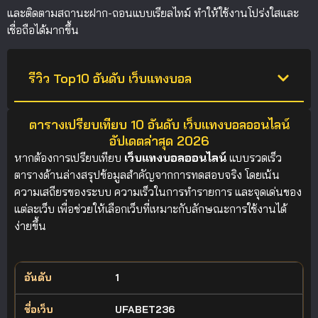
และติดตามสถานะฝาก-ถอนแบบเรียลไทม์ ทำให้ใช้งานโปร่งใสและ
เชื่อถือได้มากขึ้น
รีวิว Top10 อันดับ เว็บแทงบอล
ตารางเปรียบเทียบ 10 อันดับ เว็บแทงบอลออนไลน์
อัปเดตล่าสุด 2026
หากต้องการเปรียบเทียบ
เว็บแทงบอลออนไลน์
แบบรวดเร็ว
ตารางด้านล่างสรุปข้อมูลสำคัญจากการทดสอบจริง โดยเน้น
ความเสถียรของระบบ ความเร็วในการทำรายการ และจุดเด่นของ
แต่ละเว็บ เพื่อช่วยให้เลือกเว็บที่เหมาะกับลักษณะการใช้งานได้
ง่ายขึ้น
1
อันดับ
ชื่อเว็บ
จุดเด่นจากการทดสอบจริง
คะแนน
UFABET236