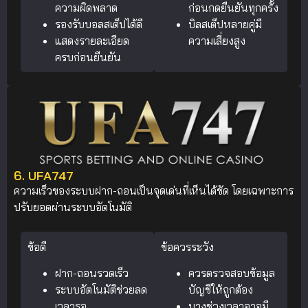
ความผิดพลาด
ก่อนกดยืนยันทุกครั้ง
รองรับบอลสเต็ปได้ดี
บิลสเต็ปหลายคู่มี
แสดงรายละเอียด
ความเสี่ยงสูง
ครบก่อนยืนยัน
6. UFA747
ความเร็วของระบบฝาก-ถอนเป็นจุดเด่นที่เห็นได้ชัด โดยเฉพาะการ
ปรับยอดผ่านระบบอัตโนมัติ
ข้อดี
ข้อควรระวัง
ฝาก-ถอนรวดเร็ว
ควรตรวจสอบข้อมูล
ระบบอัตโนมัติช่วยลด
บัญชีให้ถูกต้อง
เวลารอ
บางช่วงเวลาอาจมี