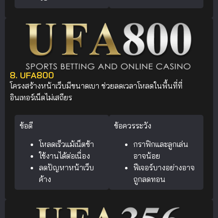
8. UFA800
โครงสร้างหน้าเว็บมีขนาดเบา ช่วยลดเวลาโหลดในพื้นที่ที่
อินเทอร์เน็ตไม่เสถียร
ข้อดี
ข้อควรระวัง
โหลดเร็วแม้เน็ตช้า
กราฟิกและลูกเล่น
ใช้งานได้ต่อเนื่อง
อาจน้อย
ลดปัญหาหน้าเว็บ
ฟีเจอร์บางอย่างอาจ
ค้าง
ถูกลดทอน