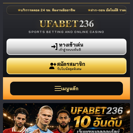
บริการตลอด 24 ชม. ทีมงานมืออาชีพ
ฝาก-ถอน อัตโนมัติ รวดเร็วภายในไม่กี่วินาที
SPORTS BETTING AND ONLINE CASINO
ทางเข้าเล่น
เข้าสู่ระบบทันที
สมัครสมาชิก
รับโบนัสสุดพิเศษ
เมนูหลัก
รีวิวเว็บแทงบอลออนไลน์
10 อันดับ เว็บตรงไม่ผ่าน