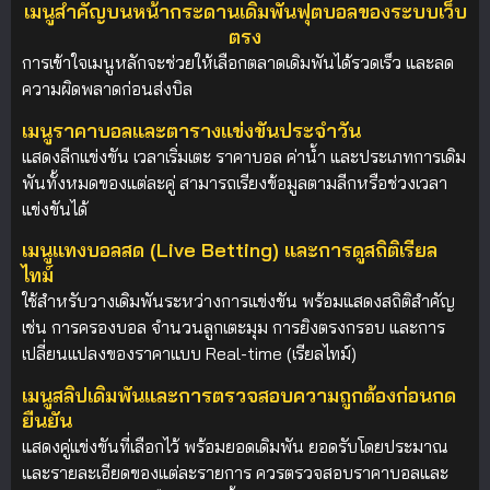
เมนูสำคัญบนหน้ากระดานเดิมพันฟุตบอลของระบบเว็บ
ตรง
การเข้าใจเมนูหลักจะช่วยให้เลือกตลาดเดิมพันได้รวดเร็ว และลด
ความผิดพลาดก่อนส่งบิล
เมนูราคาบอลและตารางแข่งขันประจำวัน
แสดงลีกแข่งขัน เวลาเริ่มเตะ ราคาบอล ค่าน้ำ และประเภทการเดิม
พันทั้งหมดของแต่ละคู่ สามารถเรียงข้อมูลตามลีกหรือช่วงเวลา
แข่งขันได้
เมนูแทงบอลสด (Live Betting) และการดูสถิติเรียล
ไทม์
ใช้สำหรับวางเดิมพันระหว่างการแข่งขัน พร้อมแสดงสถิติสำคัญ
เช่น การครองบอล จำนวนลูกเตะมุม การยิงตรงกรอบ และการ
เปลี่ยนแปลงของราคาแบบ Real-time (เรียลไทม์)
เมนูสลิปเดิมพันและการตรวจสอบความถูกต้องก่อนกด
ยืนยัน
แสดงคู่แข่งขันที่เลือกไว้ พร้อมยอดเดิมพัน ยอดรับโดยประมาณ
และรายละเอียดของแต่ละรายการ ควรตรวจสอบราคาบอลและ