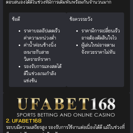
ตอบสนองได้ดีในช่วงที่มีการเดิมพันพร้อมกันจำนวนมาก
ข้อดี
ข้อควรระวัง
ราคาบอลอัปเดตเร็ว
ราคามีการเปลี่ยนเร็ว
ค่าความหน่วงต่ำ
อาจต้องตัดสินใจไว
ค่าน้ำค่อนข้างนิ่ง
ผู้เล่นใหม่อาจตาม
เหมาะกับสาย
จังหวะราคาไม่ทัน
วิเคราะห์ราคา
รองรับการแทงสดได้
ดีในช่วงเกมกำลัง
แข่งขัน
2. UFABET168
ระบบมีความเสถียรสูง รองรับการใช้งานต่อเนื่องได้ดี แม้ในช่วงที่