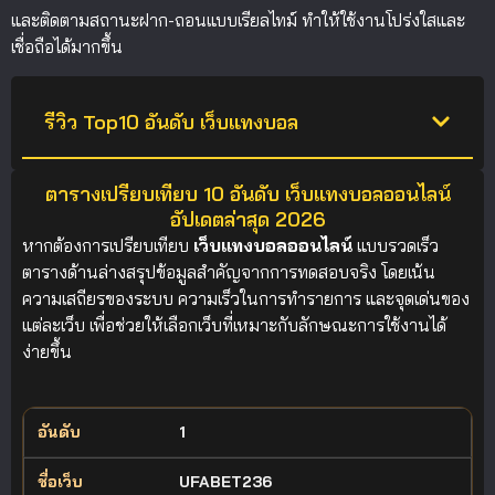
และติดตามสถานะฝาก-ถอนแบบเรียลไทม์ ทำให้ใช้งานโปร่งใสและ
เชื่อถือได้มากขึ้น
รีวิว Top10 อันดับ เว็บแทงบอล
ตารางเปรียบเทียบ 10 อันดับ เว็บแทงบอลออนไลน์
อัปเดตล่าสุด 2026
หากต้องการเปรียบเทียบ
เว็บแทงบอลออนไลน์
แบบรวดเร็ว
ตารางด้านล่างสรุปข้อมูลสำคัญจากการทดสอบจริง โดยเน้น
ความเสถียรของระบบ ความเร็วในการทำรายการ และจุดเด่นของ
แต่ละเว็บ เพื่อช่วยให้เลือกเว็บที่เหมาะกับลักษณะการใช้งานได้
ง่ายขึ้น
1
อันดับ
ชื่อเว็บ
จุดเด่นจากการทดสอบจริง
คะแนน
UFABET236