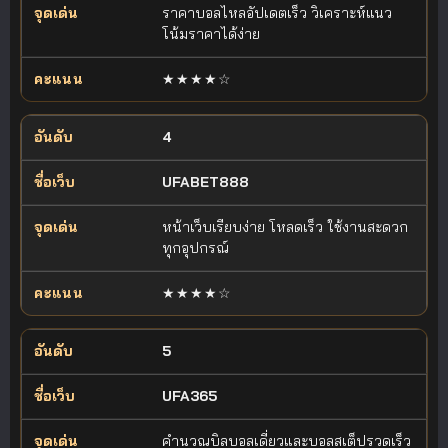
ราคาบอลไหลอัปเดตเร็ว วิเคราะห์แนว
โน้มราคาได้ง่าย
★★★★☆
4
UFABET888
หน้าเว็บเรียบง่าย โหลดเร็ว ใช้งานสะดวก
ทุกอุปกรณ์
★★★★☆
5
UFA365
คำนวณบิลบอลเดี่ยวและบอลสเต็ปรวดเร็ว