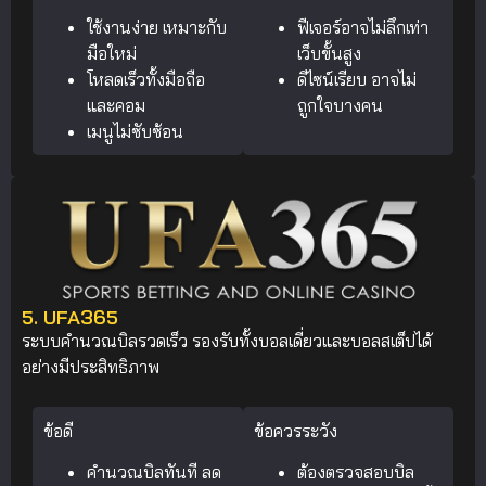
ใช้งานง่าย เหมาะกับ
ฟีเจอร์อาจไม่ลึกเท่า
มือใหม่
เว็บขั้นสูง
โหลดเร็วทั้งมือถือ
ดีไซน์เรียบ อาจไม่
และคอม
ถูกใจบางคน
เมนูไม่ซับซ้อน
5. UFA365
ระบบคำนวณบิลรวดเร็ว รองรับทั้งบอลเดี่ยวและบอลสเต็ปได้
อย่างมีประสิทธิภาพ
ข้อดี
ข้อควรระวัง
คำนวณบิลทันที ลด
ต้องตรวจสอบบิล