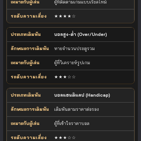
ผู้ที่ติดตามเกมแบบเรียลไทม์
★★★★☆
บอลสูง-ต่ำ (Over/Under)
ทายจำนวนประตูรวม
ผู้ที่วิเคราะห์รูปเกม
★★★☆☆
บอลแฮนดิแคป (Handicap)
เดิมพันตามราคาต่อรอง
ผู้ที่เข้าใจราคาบอล
★★★☆☆