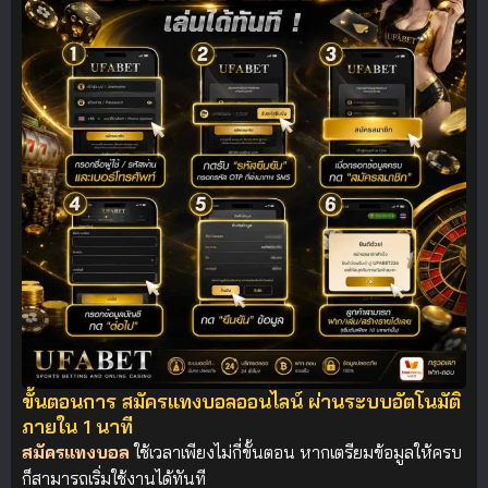
ขั้นตอนการ สมัครแทงบอลออนไลน์ ผ่านระบบอัตโนมัติ
ภายใน 1 นาที
สมัครแทงบอล
ใช้เวลาเพียงไม่กี่ขั้นตอน หากเตรียมข้อมูลให้ครบ
ก็สามารถเริ่มใช้งานได้ทันที