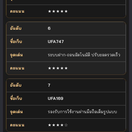
★★★★★
6
UFA747
ระบบฝาก-ถอนอัตโนมัติ ปรับยอดรวดเร็ว
★★★★★
7
UFA169
รองรับการใช้งานผ่านมือถือเต็มรูปแบบ
★★★★☆