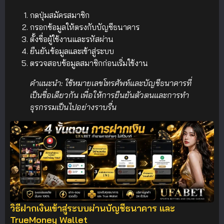
กดปุ่มสมัครสมาชิก
กรอกข้อมูลให้ตรงกับบัญชีธนาคาร
ตั้งชื่อผู้ใช้งานและรหัสผ่าน
ยืนยันข้อมูลและเข้าสู่ระบบ
ตรวจสอบข้อมูลสมาชิกก่อนเริ่มใช้งาน
คำแนะนำ: ใช้หมายเลขโทรศัพท์และบัญชีธนาคารที่
เป็นชื่อเดียวกัน เพื่อให้การยืนยันตัวตนและการทำ
ธุรกรรมเป็นไปอย่างราบรื่น
วิธีฝากเงินเข้าสู่ระบบผ่านบัญชีธนาคาร และ
TrueMoney Wallet