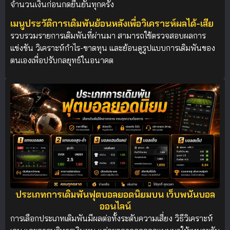
จำนวนเงินก่อนกดยืนยันทุกครั้ง
เมนูประวัติการเดิมพันย้อนหลังเพื่อวิเคราะห์ผลได้-เสีย
รวบรวมรายการเดิมพันที่ผ่านมา สามารถใช้ตรวจสอบผลการ
แข่งขัน วิเคราะห์กำไร-ขาดทุน และย้อนดูรูปแบบการเดิมพันของ
ตนเองเพื่อปรับกลยุทธ์ในอนาคต
ประเภทการเดิมพันฟุตบอลยอดนิยมบน เว็บพนันบอล
ออนไลน์
การเลือกประเภทเดิมพันมีผลต่อทั้งระดับความเสี่ยง วิธีวิเคราะห์