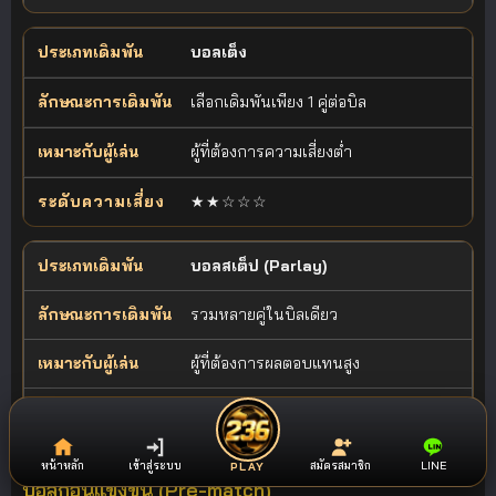
บอลเต็ง
เลือกเดิมพันเพียง 1 คู่ต่อบิล
ผู้ที่ต้องการความเสี่ยงต่ำ
★★☆☆☆
บอลสเต็ป (Parlay)
รวมหลายคู่ในบิลเดียว
ผู้ที่ต้องการผลตอบแทนสูง
★★★★★
หน้าหลัก
เข้าสู่ระบบ
สมัครสมาชิก
LINE
PLAY
บอลก่อนแข่งขัน (Pre-match)