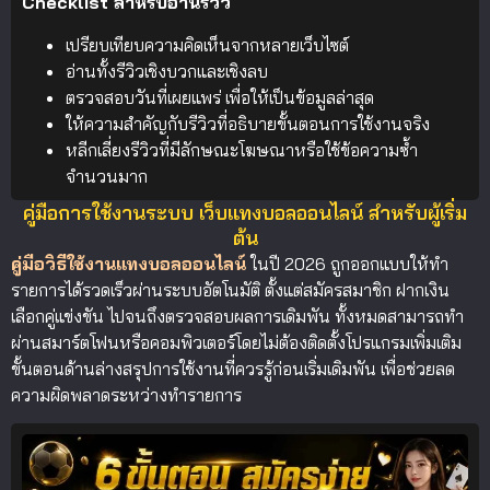
Checklist สำหรับอ่านรีวิว
เปรียบเทียบความคิดเห็นจากหลายเว็บไซต์
อ่านทั้งรีวิวเชิงบวกและเชิงลบ
ตรวจสอบวันที่เผยแพร่ เพื่อให้เป็นข้อมูลล่าสุด
ให้ความสำคัญกับรีวิวที่อธิบายขั้นตอนการใช้งานจริง
หลีกเลี่ยงรีวิวที่มีลักษณะโฆษณาหรือใช้ข้อความซ้ำ
จำนวนมาก
คู่มือการใช้งานระบบ เว็บแทงบอลออนไลน์ สำหรับผู้เริ่ม
ต้น
คู่มือวิธีใช้งานแทงบอลออนไลน์
ในปี 2026 ถูกออกแบบให้ทำ
รายการได้รวดเร็วผ่านระบบอัตโนมัติ ตั้งแต่สมัครสมาชิก ฝากเงิน
เลือกคู่แข่งขัน ไปจนถึงตรวจสอบผลการเดิมพัน ทั้งหมดสามารถทำ
ผ่านสมาร์ตโฟนหรือคอมพิวเตอร์โดยไม่ต้องติดตั้งโปรแกรมเพิ่มเติม
ขั้นตอนด้านล่างสรุปการใช้งานที่ควรรู้ก่อนเริ่มเดิมพัน เพื่อช่วยลด
ความผิดพลาดระหว่างทำรายการ