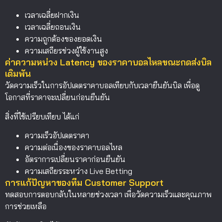
เวลาเฉลี่ยฝากเงิน
เวลาเฉลี่ยถอนเงิน
ความถูกต้องของยอดเงิน
ความเสถียรช่วงผู้ใช้งานสูง
ค่าความหน่วง Latency ของราคาบอลไหลขณะกดส่งบิล
เดิมพัน
วัดความเร็วในการอัปเดตราคาบอลเทียบกับเวลายืนยันบิล เพื่อดู
โอกาสที่ราคาจะเปลี่ยนก่อนยืนยัน
สิ่งที่ใช้เปรียบเทียบ ได้แก่
ความเร็วอัปเดตราคา
ความต่อเนื่องของราคาบอลไหล
อัตราการเปลี่ยนราคาก่อนยืนยัน
ความเสถียรระหว่าง Live Betting
การแก้ปัญหาของทีม Customer Support
ทดสอบการตอบกลับในหลายช่วงเวลา เพื่อวัดความเร็วและคุณภาพ
การช่วยเหลือ