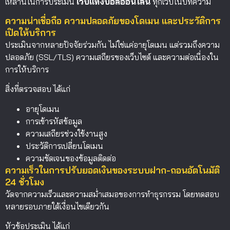
เหล่านี้ในการประเมิน
เว็บแทงบอลออนไลน์
ทุกเว็บในบทความ
ความน่าเชื่อถือ ความปลอดภัยของโดเมน และประวัติการ
เปิดให้บริการ
ประเมินจากหลายปัจจัยร่วมกัน ไม่ใช่แค่อายุโดเมน แต่รวมถึงความ
ปลอดภัย (SSL/TLS) ความเสถียรของเว็บไซต์ และความต่อเนื่องใน
การให้บริการ
สิ่งที่ตรวจสอบ ได้แก่
อายุโดเมน
การเข้ารหัสข้อมูล
ความเสถียรช่วงใช้งานสูง
ประวัติการเปลี่ยนโดเมน
ความชัดเจนของข้อมูลติดต่อ
ความเร็วในการปรับยอดเงินของระบบฝาก-ถอนอัตโนมัติ
24 ชั่วโมง
วัดจากความเร็วและความสม่ำเสมอของการทำธุรกรรม โดยทดสอบ
หลายรอบภายใต้เงื่อนไขเดียวกัน
หัวข้อประเมิน ได้แก่