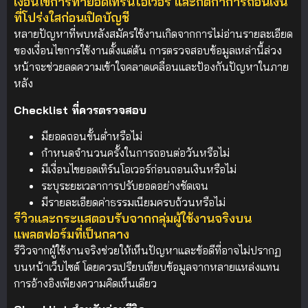
เงื่อนไขการทำยอดเทิร์นโอเวอร์ และกติกาการถอนเงิน
ที่โปร่งใสก่อนเปิดบัญชี
หลายปัญหาที่พบหลังสมัครใช้งานเกิดจากการไม่อ่านรายละเอียด
ของเงื่อนไขการใช้งานตั้งแต่ต้น การตรวจสอบข้อมูลเหล่านี้ล่วง
หน้าจะช่วยลดความเข้าใจคลาดเคลื่อนและป้องกันปัญหาในภาย
หลัง
Checklist ที่ควรตรวจสอบ
มียอดถอนขั้นต่ำหรือไม่
กำหนดจำนวนครั้งในการถอนต่อวันหรือไม่
มีเงื่อนไขยอดเทิร์นโอเวอร์ก่อนถอนเงินหรือไม่
ระบุระยะเวลาการปรับยอดอย่างชัดเจน
มีรายละเอียดค่าธรรมเนียมครบถ้วนหรือไม่
รีวิวและกระแสตอบรับจากกลุ่มผู้ใช้งานจริงบน
แพลตฟอร์มที่เป็นกลาง
รีวิวจากผู้ใช้งานจริงช่วยให้เห็นปัญหาและข้อดีที่อาจไม่ปรากฏ
บนหน้าเว็บไซต์ โดยควรเปรียบเทียบข้อมูลจากหลายแหล่งแทน
การอ้างอิงเพียงความคิดเห็นเดียว