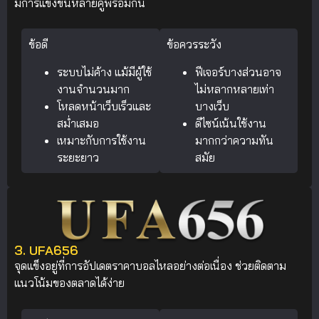
มีการแข่งขันหลายคู่พร้อมกัน
ข้อดี
ข้อควรระวัง
ระบบไม่ค้าง แม้มีผู้ใช้
ฟีเจอร์บางส่วนอาจ
งานจำนวนมาก
ไม่หลากหลายเท่า
โหลดหน้าเว็บเร็วและ
บางเว็บ
สม่ำเสมอ
ดีไซน์เน้นใช้งาน
เหมาะกับการใช้งาน
มากกว่าความทัน
ระยะยาว
สมัย
3. UFA656
จุดแข็งอยู่ที่การอัปเดตราคาบอลไหลอย่างต่อเนื่อง ช่วยติดตาม
แนวโน้มของตลาดได้ง่าย