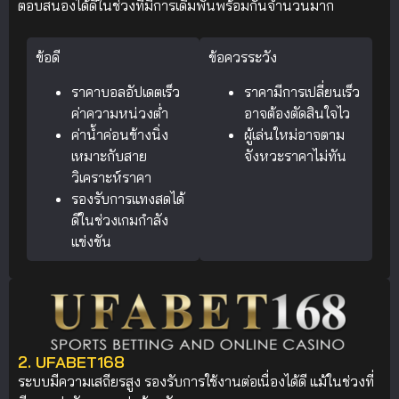
ตอบสนองได้ดีในช่วงที่มีการเดิมพันพร้อมกันจำนวนมาก
ข้อดี
ข้อควรระวัง
ราคาบอลอัปเดตเร็ว
ราคามีการเปลี่ยนเร็ว
ค่าความหน่วงต่ำ
อาจต้องตัดสินใจไว
ค่าน้ำค่อนข้างนิ่ง
ผู้เล่นใหม่อาจตาม
เหมาะกับสาย
จังหวะราคาไม่ทัน
วิเคราะห์ราคา
รองรับการแทงสดได้
ดีในช่วงเกมกำลัง
แข่งขัน
2. UFABET168
ระบบมีความเสถียรสูง รองรับการใช้งานต่อเนื่องได้ดี แม้ในช่วงที่