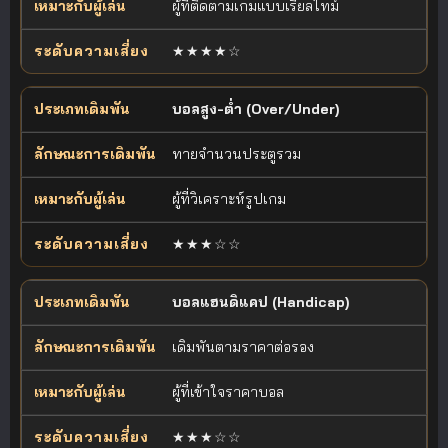
ผู้ที่ติดตามเกมแบบเรียลไทม์
★★★★☆
บอลสูง-ต่ำ (Over/Under)
ทายจำนวนประตูรวม
ผู้ที่วิเคราะห์รูปเกม
★★★☆☆
บอลแฮนดิแคป (Handicap)
เดิมพันตามราคาต่อรอง
ผู้ที่เข้าใจราคาบอล
★★★☆☆