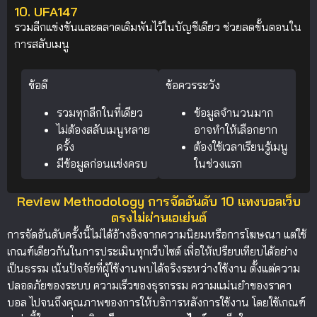
10. UFA147
รวมลีกแข่งขันและตลาดเดิมพันไว้ในบัญชีเดียว ช่วยลดขั้นตอนใน
การสลับเมนู
ข้อดี
ข้อควรระวัง
รวมทุกลีกในที่เดียว
ข้อมูลจำนวนมาก
ไม่ต้องสลับเมนูหลาย
อาจทำให้เลือกยาก
ครั้ง
ต้องใช้เวลาเรียนรู้เมนู
มีข้อมูลก่อนแข่งครบ
ในช่วงแรก
Review Methodology การจัดอันดับ 10 แทงบอลเว็บ
ตรงไม่ผ่านเอเย่นต์
การจัดอันดับครั้งนี้ไม่ได้อ้างอิงจากความนิยมหรือการโฆษณา แต่ใช้
เกณฑ์เดียวกันในการประเมินทุกเว็บไซต์ เพื่อให้เปรียบเทียบได้อย่าง
เป็นธรรม เน้นปัจจัยที่ผู้ใช้งานพบได้จริงระหว่างใช้งาน ตั้งแต่ความ
ปลอดภัยของระบบ ความเร็วของธุรกรรม ความแม่นยำของราคา
บอล ไปจนถึงคุณภาพของการให้บริการหลังการใช้งาน โดยใช้เกณฑ์