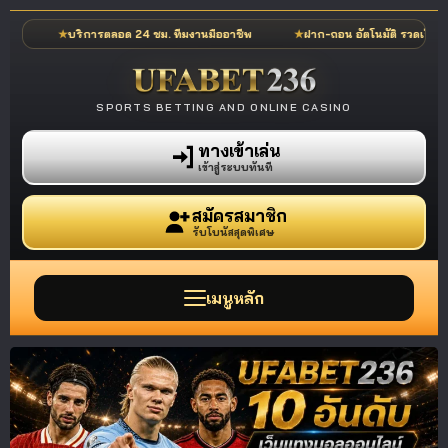
บริการตลอด 24 ชม. ทีมงานมืออาชีพ
ฝาก-ถอน อัตโนมัติ รวดเร็วภายในไม่กี่วินา
SPORTS BETTING AND ONLINE CASINO
ทางเข้าเล่น
เข้าสู่ระบบทันที
สมัครสมาชิก
รับโบนัสสุดพิเศษ
เมนูหลัก
รีวิวเว็บแทงบอลออนไลน์
10 อันดับ เว็บตรงไม่ผ่าน