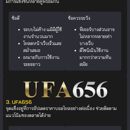
มีการแข่งขันหลายคู่พร้อมกัน
ข้อดี
ข้อควรระวัง
ระบบไม่ค้าง แม้มีผู้ใช้
ฟีเจอร์บางส่วนอาจ
งานจำนวนมาก
ไม่หลากหลายเท่า
โหลดหน้าเว็บเร็วและ
บางเว็บ
สม่ำเสมอ
ดีไซน์เน้นใช้งาน
เหมาะกับการใช้งาน
มากกว่าความทัน
ระยะยาว
สมัย
3. UFA656
จุดแข็งอยู่ที่การอัปเดตราคาบอลไหลอย่างต่อเนื่อง ช่วยติดตาม
แนวโน้มของตลาดได้ง่าย