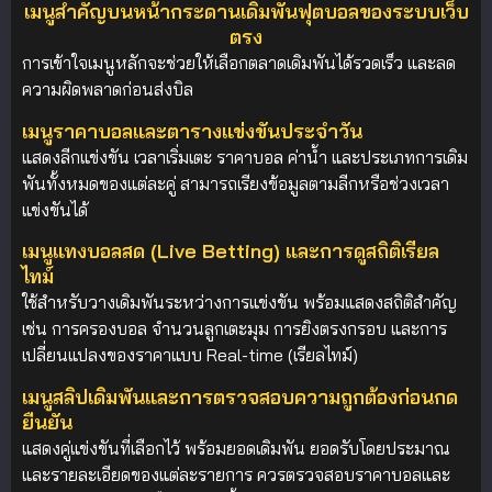
เมนูสำคัญบนหน้ากระดานเดิมพันฟุตบอลของระบบเว็บ
ตรง
การเข้าใจเมนูหลักจะช่วยให้เลือกตลาดเดิมพันได้รวดเร็ว และลด
ความผิดพลาดก่อนส่งบิล
เมนูราคาบอลและตารางแข่งขันประจำวัน
แสดงลีกแข่งขัน เวลาเริ่มเตะ ราคาบอล ค่าน้ำ และประเภทการเดิม
พันทั้งหมดของแต่ละคู่ สามารถเรียงข้อมูลตามลีกหรือช่วงเวลา
แข่งขันได้
เมนูแทงบอลสด (Live Betting) และการดูสถิติเรียล
ไทม์
ใช้สำหรับวางเดิมพันระหว่างการแข่งขัน พร้อมแสดงสถิติสำคัญ
เช่น การครองบอล จำนวนลูกเตะมุม การยิงตรงกรอบ และการ
เปลี่ยนแปลงของราคาแบบ Real-time (เรียลไทม์)
เมนูสลิปเดิมพันและการตรวจสอบความถูกต้องก่อนกด
ยืนยัน
แสดงคู่แข่งขันที่เลือกไว้ พร้อมยอดเดิมพัน ยอดรับโดยประมาณ
และรายละเอียดของแต่ละรายการ ควรตรวจสอบราคาบอลและ