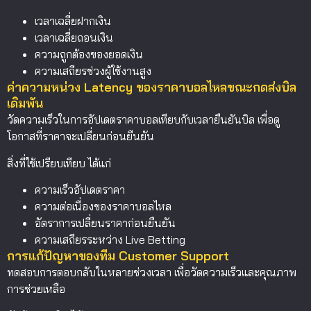
เวลาเฉลี่ยฝากเงิน
เวลาเฉลี่ยถอนเงิน
ความถูกต้องของยอดเงิน
ความเสถียรช่วงผู้ใช้งานสูง
ค่าความหน่วง Latency ของราคาบอลไหลขณะกดส่งบิล
เดิมพัน
วัดความเร็วในการอัปเดตราคาบอลเทียบกับเวลายืนยันบิล เพื่อดู
โอกาสที่ราคาจะเปลี่ยนก่อนยืนยัน
สิ่งที่ใช้เปรียบเทียบ ได้แก่
ความเร็วอัปเดตราคา
ความต่อเนื่องของราคาบอลไหล
อัตราการเปลี่ยนราคาก่อนยืนยัน
ความเสถียรระหว่าง Live Betting
การแก้ปัญหาของทีม Customer Support
ทดสอบการตอบกลับในหลายช่วงเวลา เพื่อวัดความเร็วและคุณภาพ
การช่วยเหลือ