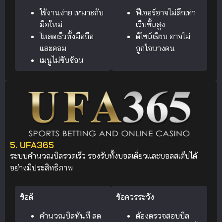
ใช้งานง่าย เหมาะกับ
ฟีเจอร์อาจไม่ลึกเท่า
มือใหม่
เว็บขั้นสูง
โหลดเร็วทั้งมือถือ
ดีไซน์เรียบ อาจไม่
และคอม
ถูกใจบางคน
เมนูไม่ซับซ้อน
5. UFA365
ระบบคำนวณบิลรวดเร็ว รองรับทั้งบอลเดี่ยวและบอลสเต็ปได้
อย่างมีประสิทธิภาพ
ข้อดี
ข้อควรระวัง
คำนวณบิลทันที ลด
ต้องตรวจสอบบิล