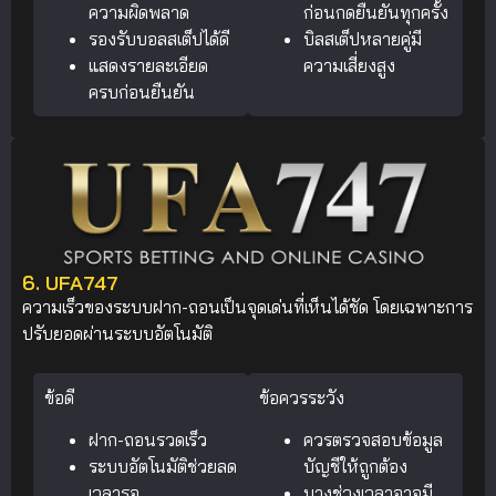
ความผิดพลาด
ก่อนกดยืนยันทุกครั้ง
รองรับบอลสเต็ปได้ดี
บิลสเต็ปหลายคู่มี
แสดงรายละเอียด
ความเสี่ยงสูง
ครบก่อนยืนยัน
6. UFA747
ความเร็วของระบบฝาก-ถอนเป็นจุดเด่นที่เห็นได้ชัด โดยเฉพาะการ
ปรับยอดผ่านระบบอัตโนมัติ
ข้อดี
ข้อควรระวัง
ฝาก-ถอนรวดเร็ว
ควรตรวจสอบข้อมูล
ระบบอัตโนมัติช่วยลด
บัญชีให้ถูกต้อง
เวลารอ
บางช่วงเวลาอาจมี