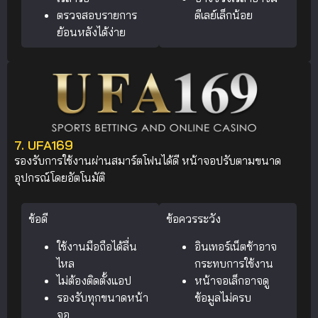
ตรวจสอบรายการ
ดีเลย์เล็กน้อย
ย้อนหลังได้ง่าย
7. UFA169
รองรับการใช้งานผ่านสมาร์ตโฟนได้ดี หน้าจอปรับตามขนาด
อุปกรณ์โดยอัตโนมัติ
ข้อดี
ข้อควรระวัง
ใช้งานมือถือได้ลื่น
อินเทอร์เน็ตช้าอาจ
ไหล
กระทบการใช้งาน
ไม่ต้องติดตั้งแอป
หน้าจอเล็กอาจดู
รองรับทุกขนาดหน้า
ข้อมูลไม่ครบ
จอ