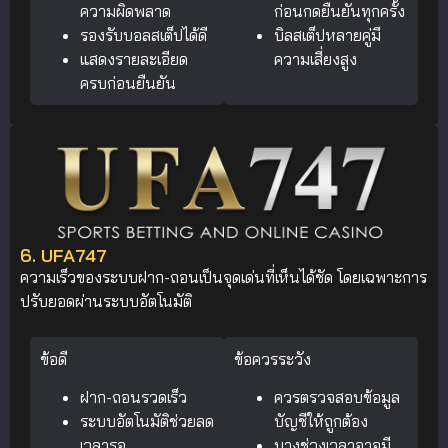
ความผิดพลาด
ก่อนกดยืนยันทุกครั้ง
รองรับบอลสเต็ปได้ดี
บิลสเต็ปหลายคู่มี
แสดงรายละเอียด
ความเสี่ยงสูง
ครบก่อนยืนยัน
6. UFA747
ความเร็วของระบบฝาก-ถอนเป็นจุดเด่นที่เห็นได้ชัด โดยเฉพาะการ
ปรับยอดผ่านระบบอัตโนมัติ
ข้อดี
ข้อควรระวัง
ฝาก-ถอนรวดเร็ว
ควรตรวจสอบข้อมูล
ระบบอัตโนมัติช่วยลด
บัญชีให้ถูกต้อง
เวลารอ
บางช่วงเวลาอาจมี