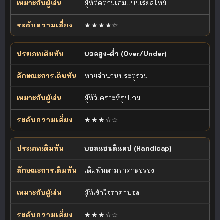
ผู้ที่ติดตามเกมแบบเรียลไทม์
★★★★☆
บอลสูง-ต่ำ (Over/Under)
ทายจำนวนประตูรวม
ผู้ที่วิเคราะห์รูปเกม
★★★☆☆
บอลแฮนดิแคป (Handicap)
เดิมพันตามราคาต่อรอง
ผู้ที่เข้าใจราคาบอล
★★★☆☆