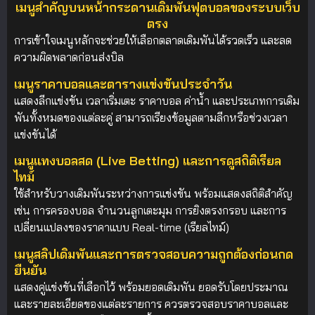
เมนูสำคัญบนหน้ากระดานเดิมพันฟุตบอลของระบบเว็บ
ตรง
การเข้าใจเมนูหลักจะช่วยให้เลือกตลาดเดิมพันได้รวดเร็ว และลด
ความผิดพลาดก่อนส่งบิล
เมนูราคาบอลและตารางแข่งขันประจำวัน
แสดงลีกแข่งขัน เวลาเริ่มเตะ ราคาบอล ค่าน้ำ และประเภทการเดิม
พันทั้งหมดของแต่ละคู่ สามารถเรียงข้อมูลตามลีกหรือช่วงเวลา
แข่งขันได้
เมนูแทงบอลสด (Live Betting) และการดูสถิติเรียล
ไทม์
ใช้สำหรับวางเดิมพันระหว่างการแข่งขัน พร้อมแสดงสถิติสำคัญ
เช่น การครองบอล จำนวนลูกเตะมุม การยิงตรงกรอบ และการ
เปลี่ยนแปลงของราคาแบบ Real-time (เรียลไทม์)
เมนูสลิปเดิมพันและการตรวจสอบความถูกต้องก่อนกด
ยืนยัน
แสดงคู่แข่งขันที่เลือกไว้ พร้อมยอดเดิมพัน ยอดรับโดยประมาณ
และรายละเอียดของแต่ละรายการ ควรตรวจสอบราคาบอลและ