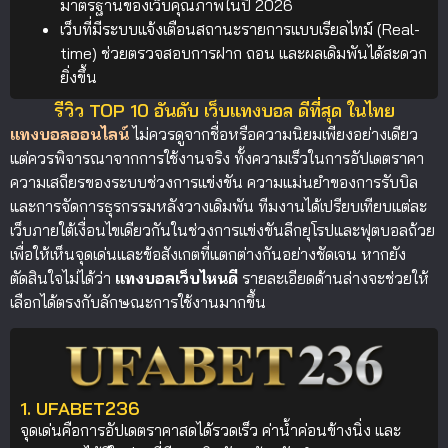
มาตรฐานของเว็บคุณภาพในปี 2026
เว็บที่มีระบบแจ้งเตือนสถานะรายการแบบเรียลไทม์ (Real-
time) ช่วยตรวจสอบการฝาก ถอน และผลเดิมพันได้สะดวก
ยิ่งขึ้น
รีวิว TOP 10 อันดับ เว็บแทงบอล ดีที่สุด ในไทย
แทงบอลออนไลน์
ไม่ควรดูจากชื่อหรือความนิยมเพียงอย่างเดียว
แต่ควรพิจารณาจากการใช้งานจริง ทั้งความเร็วในการอัปเดตราคา
ความเสถียรของระบบช่วงการแข่งขัน ความแม่นยำของการรับบิล
และการจัดการธุรกรรมหลังวางเดิมพัน ทีมงานได้เปรียบเทียบแต่ละ
เว็บภายใต้เงื่อนไขเดียวกันในช่วงการแข่งขันลีกยุโรปและฟุตบอลถ้วย
เพื่อให้เห็นจุดเด่นและข้อสังเกตที่แตกต่างกันอย่างชัดเจน หากยัง
ตัดสินใจไม่ได้ว่า
แทงบอลเว็บไหนดี
รายละเอียดด้านล่างจะช่วยให้
เลือกได้ตรงกับลักษณะการใช้งานมากขึ้น
1. UFABET236
จุดเด่นคือการอัปเดตราคาสดได้รวดเร็ว ค่าน้ำค่อนข้างนิ่ง และ