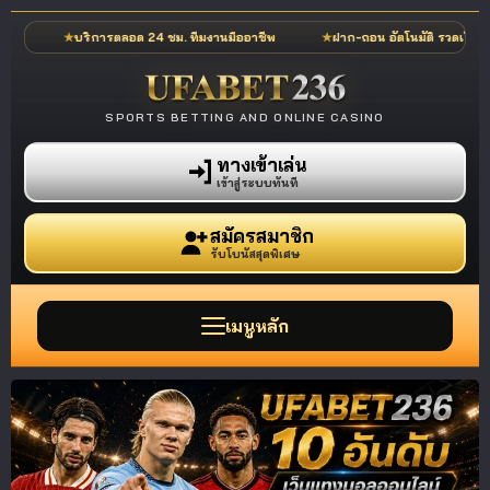
บริการตลอด 24 ชม. ทีมงานมืออาชีพ
ฝาก-ถอน อัตโนมัติ รวดเร็วภายในไม่กี่วินาท
SPORTS BETTING AND ONLINE CASINO
ทางเข้าเล่น
เข้าสู่ระบบทันที
สมัครสมาชิก
รับโบนัสสุดพิเศษ
เมนูหลัก
รีวิวเว็บแทงบอลออนไลน์
10 อันดับ เว็บตรงไม่ผ่าน