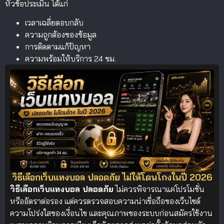
หัวข้อประเมิน ได้แก่
เวลาเฉลี่ยตอบกลับ
ความถูกต้องของข้อมูล
การติดตามแก้ปัญหา
ความพร้อมให้บริการ 24 ชม.
วิธีเลือกเว็บแทงบอล ปลอดภัย ไม่ให้โดนโกงในปี 2026
วิธีเลือกเว็บแทงบอล ปลอดภัย
ไม่ควรพิจารณาแค่โปรโมชั่น
หรืออัตราต่อรอง แต่ควรตรวจสอบความน่าเชื่อถือของเว็บไซต์
ความโปร่งใสของเงื่อนไข และคุณภาพของระบบก่อนสมัครใช้งาน