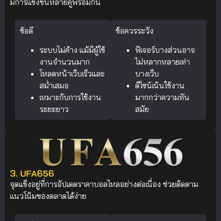
มีการแข่งขันหลายคู่พร้อมกัน
ข้อดี
ข้อควรระวัง
ระบบไม่ค้าง แม้มีผู้ใช้
ฟีเจอร์บางส่วนอาจ
งานจำนวนมาก
ไม่หลากหลายเท่า
โหลดหน้าเว็บเร็วและ
บางเว็บ
สม่ำเสมอ
ดีไซน์เน้นใช้งาน
เหมาะกับการใช้งาน
มากกว่าความทัน
ระยะยาว
สมัย
3. UFA656
จุดแข็งอยู่ที่การอัปเดตราคาบอลไหลอย่างต่อเนื่อง ช่วยติดตาม
แนวโน้มของตลาดได้ง่าย