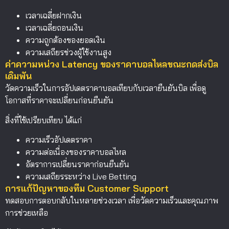
เวลาเฉลี่ยฝากเงิน
เวลาเฉลี่ยถอนเงิน
ความถูกต้องของยอดเงิน
ความเสถียรช่วงผู้ใช้งานสูง
ค่าความหน่วง Latency ของราคาบอลไหลขณะกดส่งบิล
เดิมพัน
วัดความเร็วในการอัปเดตราคาบอลเทียบกับเวลายืนยันบิล เพื่อดู
โอกาสที่ราคาจะเปลี่ยนก่อนยืนยัน
สิ่งที่ใช้เปรียบเทียบ ได้แก่
ความเร็วอัปเดตราคา
ความต่อเนื่องของราคาบอลไหล
อัตราการเปลี่ยนราคาก่อนยืนยัน
ความเสถียรระหว่าง Live Betting
การแก้ปัญหาของทีม Customer Support
ทดสอบการตอบกลับในหลายช่วงเวลา เพื่อวัดความเร็วและคุณภาพ
การช่วยเหลือ