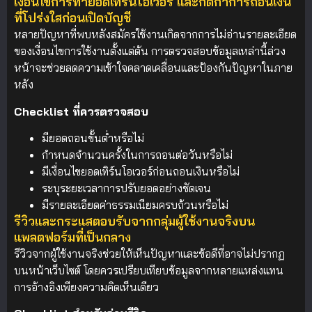
เงื่อนไขการทำยอดเทิร์นโอเวอร์ และกติกาการถอนเงิน
ที่โปร่งใสก่อนเปิดบัญชี
หลายปัญหาที่พบหลังสมัครใช้งานเกิดจากการไม่อ่านรายละเอียด
ของเงื่อนไขการใช้งานตั้งแต่ต้น การตรวจสอบข้อมูลเหล่านี้ล่วง
หน้าจะช่วยลดความเข้าใจคลาดเคลื่อนและป้องกันปัญหาในภาย
หลัง
Checklist ที่ควรตรวจสอบ
มียอดถอนขั้นต่ำหรือไม่
กำหนดจำนวนครั้งในการถอนต่อวันหรือไม่
มีเงื่อนไขยอดเทิร์นโอเวอร์ก่อนถอนเงินหรือไม่
ระบุระยะเวลาการปรับยอดอย่างชัดเจน
มีรายละเอียดค่าธรรมเนียมครบถ้วนหรือไม่
รีวิวและกระแสตอบรับจากกลุ่มผู้ใช้งานจริงบน
แพลตฟอร์มที่เป็นกลาง
รีวิวจากผู้ใช้งานจริงช่วยให้เห็นปัญหาและข้อดีที่อาจไม่ปรากฏ
บนหน้าเว็บไซต์ โดยควรเปรียบเทียบข้อมูลจากหลายแหล่งแทน
การอ้างอิงเพียงความคิดเห็นเดียว