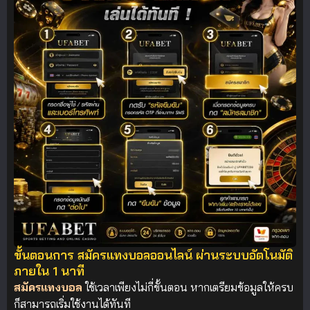
ขั้นตอนการ สมัครแทงบอลออนไลน์ ผ่านระบบอัตโนมัติ
ภายใน 1 นาที
สมัครแทงบอล
ใช้เวลาเพียงไม่กี่ขั้นตอน หากเตรียมข้อมูลให้ครบ
ก็สามารถเริ่มใช้งานได้ทันที