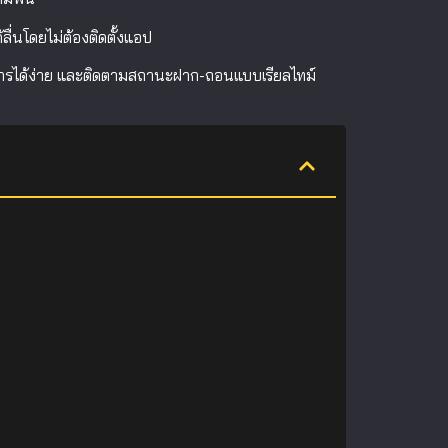
ื่นโดยไม่ต้องติดตั้งแอป
การได้ง่าย และติดตามสถานะฝาก-ถอนแบบเรียลไทม์