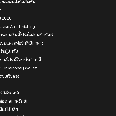
ขณะกดส่งบิลเดิมพัน
t
ปี 2026
ของแท้ Anti-Phishing
ารถอนเงินที่โปร่งใสก่อนเปิดบัญชี
ิงบนแพลตฟอร์มที่เป็นกลาง
ผู้เริ่มต้น
บอัตโนมัติภายใน 1 นาที
 และ TrueMoney Wallet
ะบบเว็บตรง
ติเรียลไทม์
้องก่อนกดยืนยัน
์ผลได้-เสีย