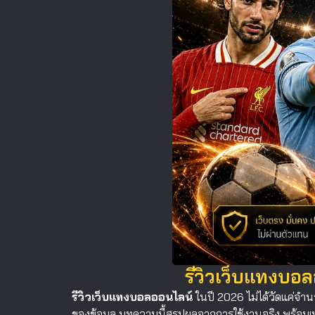
รีวิวเว็บแทงบอลอ
รีวิวเว็บแทงบอลออนไลน์
ในปี 2026 ไม่ได้วัดแค่จำ
ของข้อมูล บทความนี้สรุปผลจากการใช้งานจริง พร้อมเปรี