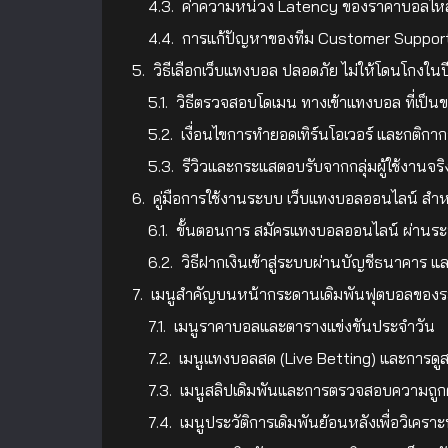
ค่าความหน่วง Latency ของราคาบอลไหล
การแก้ปัญหาของทีม Customer Suppor
วิธีเลือกเว็บแทงบอล ปลอดภัย ไม่ให้โดนโกงใน
วิธีตรวจสอบโดเมน ทางเข้าแทงบอล ที่เป็น
เงื่อนไขการทำยอดเทิร์นโอเวอร์ และกติกาก
รีวิวและกระแสตอบรับจากกลุ่มผู้ใช้งานจร
คู่มือการใช้งานระบบ เว็บแทงบอลออนไลน์ สำหรับ
ขั้นตอนการ สมัครแทงบอลออนไลน์ ผ่านระบ
วิธีฝากเงินเข้าสู่ระบบผ่านบัญชีธนาคาร
เมนูสำคัญบนหน้ากระดานเดิมพันฟุตบอลของร
เมนูราคาบอลและตารางแข่งขันประจำวัน
เมนูแทงบอลสด (Live Betting) และการดูสถิ
เมนูสลิปเดิมพันและการตรวจสอบความถูกต
เมนูประวัติการเดิมพันย้อนหลังเพื่อวิเคราะห