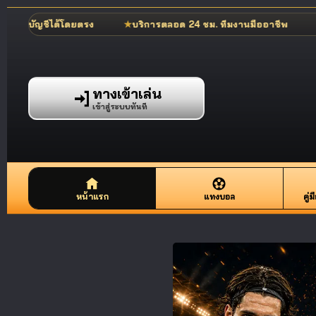
ญชีได้โดยตรง
บริการตลอด 24 ชม. ทีมงานมืออาชีพ
ฝาก-ถอน
ทางเข้าเล่น
เข้าสู่ระบบทันที
หน้าแรก
แทงบอล
คู่
รีวิวเว็บแทงบอลออ