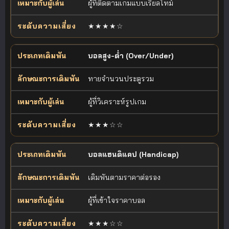
ผู้ที่ติดตามเกมแบบเรียลไทม์
★★★★☆
บอลสูง-ต่ำ (Over/Under)
ทายจำนวนประตูรวม
ผู้ที่วิเคราะห์รูปเกม
★★★☆☆
บอลแฮนดิแคป (Handicap)
เดิมพันตามราคาต่อรอง
ผู้ที่เข้าใจราคาบอล
★★★☆☆