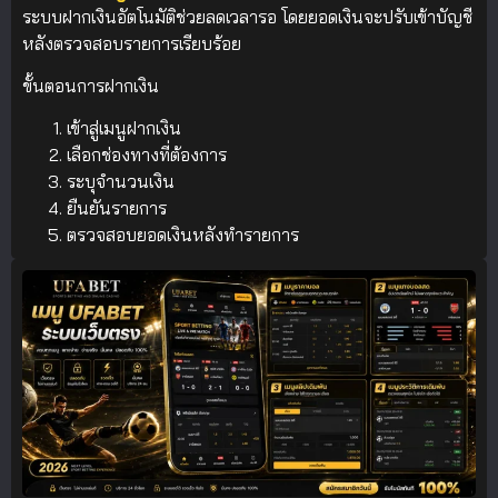
ระบบฝากเงินอัตโนมัติช่วยลดเวลารอ โดยยอดเงินจะปรับเข้าบัญชี
หลังตรวจสอบรายการเรียบร้อย
ขั้นตอนการฝากเงิน
เข้าสู่เมนูฝากเงิน
เลือกช่องทางที่ต้องการ
ระบุจำนวนเงิน
ยืนยันรายการ
ตรวจสอบยอดเงินหลังทำรายการ