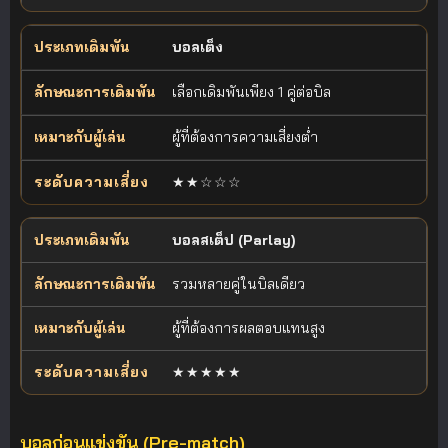
บอลเต็ง
เลือกเดิมพันเพียง 1 คู่ต่อบิล
ผู้ที่ต้องการความเสี่ยงต่ำ
★★☆☆☆
บอลสเต็ป (Parlay)
รวมหลายคู่ในบิลเดียว
ผู้ที่ต้องการผลตอบแทนสูง
★★★★★
บอลก่อนแข่งขัน (Pre-match)