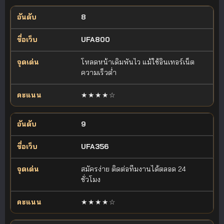
8
UFA800
โหลดหน้าเดิมพันไว แม้ใช้อินเทอร์เน็ต
ความเร็วต่ำ
★★★★☆
9
UFA356
สมัครง่าย ติดต่อทีมงานได้ตลอด 24
ชั่วโมง
★★★★☆