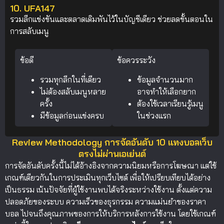
10. UFA147
รวมลีกแข่งขันและตลาดเดิมพันไว้ในบัญชีเดียว ช่วยลดขั้นตอนใน
การสลับเมนู
ข้อดี
ข้อควรระวัง
รวมทุกลีกในที่เดียว
ข้อมูลจำนวนมาก
ไม่ต้องสลับเมนูหลาย
อาจทำให้เลือกยาก
ครั้ง
ต้องใช้เวลาเรียนรู้เมนู
มีข้อมูลก่อนแข่งครบ
ในช่วงแรก
Review Methodology การจัดอันดับ 10 แทงบอลเว็บ
ตรงไม่ผ่านเอเย่นต์
การจัดอันดับครั้งนี้ไม่ได้อ้างอิงจากความนิยมหรือการโฆษณา แต่ใช้
เกณฑ์เดียวกันในการประเมินทุกเว็บไซต์ เพื่อให้เปรียบเทียบได้อย่าง
เป็นธรรม เน้นปัจจัยที่ผู้ใช้งานพบได้จริงระหว่างใช้งาน ตั้งแต่ความ
ปลอดภัยของระบบ ความเร็วของธุรกรรม ความแม่นยำของราคา
บอล ไปจนถึงคุณภาพของการให้บริการหลังการใช้งาน โดยใช้เกณฑ์