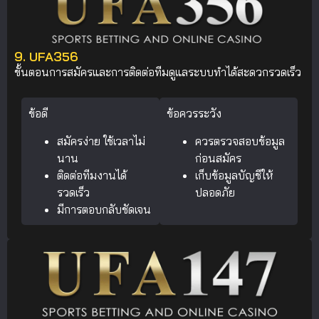
9. UFA356
ขั้นตอนการสมัครและการติดต่อทีมดูแลระบบทำได้สะดวกรวดเร็ว
ข้อดี
ข้อควรระวัง
สมัครง่าย ใช้เวลาไม่
ควรตรวจสอบข้อมูล
นาน
ก่อนสมัคร
ติดต่อทีมงานได้
เก็บข้อมูลบัญชีให้
รวดเร็ว
ปลอดภัย
มีการตอบกลับชัดเจน