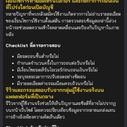
เงื่อนไขการทำยอดเทิร์นโอเวอร์ และกติกาการถอนเงิน
ที่โปร่งใสก่อนเปิดบัญชี
หลายปัญหาที่พบหลังสมัครใช้งานเกิดจากการไม่อ่านรายละเอียด
ของเงื่อนไขการใช้งานตั้งแต่ต้น การตรวจสอบข้อมูลเหล่านี้ล่วง
หน้าจะช่วยลดความเข้าใจคลาดเคลื่อนและป้องกันปัญหาในภาย
หลัง
Checklist ที่ควรตรวจสอบ
มียอดถอนขั้นต่ำหรือไม่
กำหนดจำนวนครั้งในการถอนต่อวันหรือไม่
มีเงื่อนไขยอดเทิร์นโอเวอร์ก่อนถอนเงินหรือไม่
ระบุระยะเวลาการปรับยอดอย่างชัดเจน
มีรายละเอียดค่าธรรมเนียมครบถ้วนหรือไม่
รีวิวและกระแสตอบรับจากกลุ่มผู้ใช้งานจริงบน
แพลตฟอร์มที่เป็นกลาง
รีวิวจากผู้ใช้งานจริงช่วยให้เห็นปัญหาและข้อดีที่อาจไม่ปรากฏ
บนหน้าเว็บไซต์ โดยควรเปรียบเทียบข้อมูลจากหลายแหล่งแทน
การอ้างอิงเพียงความคิดเห็นเดียว