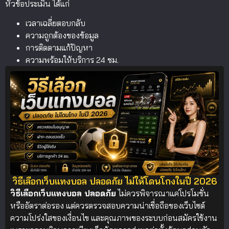
หัวข้อประเมิน ได้แก่
เวลาเฉลี่ยตอบกลับ
ความถูกต้องของข้อมูล
การติดตามแก้ปัญหา
ความพร้อมให้บริการ 24 ชม.
วิธีเลือกเว็บแทงบอล ปลอดภัย ไม่ให้โดนโกงในปี 2026
วิธีเลือกเว็บแทงบอล ปลอดภัย
ไม่ควรพิจารณาแค่โปรโมชั่น
หรืออัตราต่อรอง แต่ควรตรวจสอบความน่าเชื่อถือของเว็บไซต์
ความโปร่งใสของเงื่อนไข และคุณภาพของระบบก่อนสมัครใช้งาน