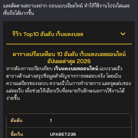
และติดตามสถานะฝาก-ถอนแบบเรียลไทม์ ทำให้ใช้งานโปร่งใสและ
เชื่อถือได้มากขึ้น
รีวิว Top10 อันดับ เว็บแทงบอล
ตารางเปรียบเทียบ 10 อันดับ เว็บแทงบอลออนไลน์
อัปเดตล่าสุด 2026
หากต้องการเปรียบเทียบ
เว็บแทงบอลออนไลน์
แบบรวดเร็ว
ตารางด้านล่างสรุปข้อมูลสำคัญจากการทดสอบจริง โดยเน้น
ความเสถียรของระบบ ความเร็วในการทำรายการ และจุดเด่นของ
แต่ละเว็บ เพื่อช่วยให้เลือกเว็บที่เหมาะกับลักษณะการใช้งานได้
ง่ายขึ้น
1
อันดับ
ชื่อเว็บ
จุดเด่นจากการทดสอบจริง
คะแนน
UFABET236