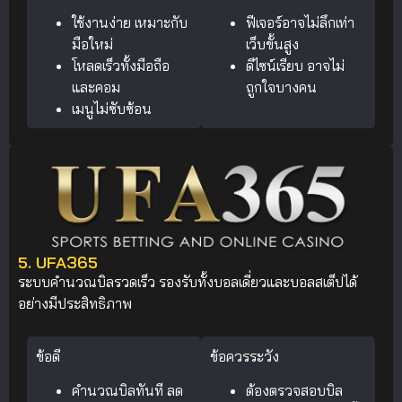
ใช้งานง่าย เหมาะกับ
ฟีเจอร์อาจไม่ลึกเท่า
มือใหม่
เว็บขั้นสูง
โหลดเร็วทั้งมือถือ
ดีไซน์เรียบ อาจไม่
และคอม
ถูกใจบางคน
เมนูไม่ซับซ้อน
5. UFA365
ระบบคำนวณบิลรวดเร็ว รองรับทั้งบอลเดี่ยวและบอลสเต็ปได้
อย่างมีประสิทธิภาพ
ข้อดี
ข้อควรระวัง
คำนวณบิลทันที ลด
ต้องตรวจสอบบิล