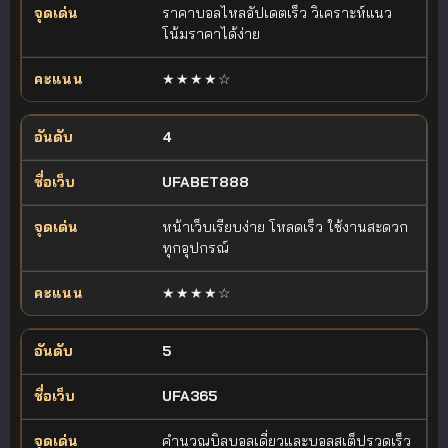
ราคาบอลไหลอัปเดตเร็ว วิเคราะห์แนว
โน้มราคาได้ง่าย
★★★★☆
4
UFABET888
หน้าเว็บเรียบง่าย โหลดเร็ว ใช้งานสะดวก
ทุกอุปกรณ์
★★★★☆
5
UFA365
คำนวณบิลบอลเดี่ยวและบอลสเต็ปรวดเร็ว