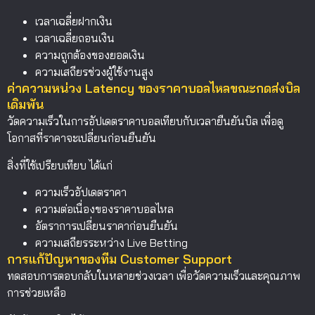
เวลาเฉลี่ยฝากเงิน
เวลาเฉลี่ยถอนเงิน
ความถูกต้องของยอดเงิน
ความเสถียรช่วงผู้ใช้งานสูง
ค่าความหน่วง Latency ของราคาบอลไหลขณะกดส่งบิล
เดิมพัน
วัดความเร็วในการอัปเดตราคาบอลเทียบกับเวลายืนยันบิล เพื่อดู
โอกาสที่ราคาจะเปลี่ยนก่อนยืนยัน
สิ่งที่ใช้เปรียบเทียบ ได้แก่
ความเร็วอัปเดตราคา
ความต่อเนื่องของราคาบอลไหล
อัตราการเปลี่ยนราคาก่อนยืนยัน
ความเสถียรระหว่าง Live Betting
การแก้ปัญหาของทีม Customer Support
ทดสอบการตอบกลับในหลายช่วงเวลา เพื่อวัดความเร็วและคุณภาพ
การช่วยเหลือ