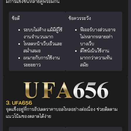
มีการแข่งขันหลายคู่พร้อมกัน
ข้อดี
ข้อควรระวัง
ระบบไม่ค้าง แม้มีผู้ใช้
ฟีเจอร์บางส่วนอาจ
งานจำนวนมาก
ไม่หลากหลายเท่า
โหลดหน้าเว็บเร็วและ
บางเว็บ
สม่ำเสมอ
ดีไซน์เน้นใช้งาน
เหมาะกับการใช้งาน
มากกว่าความทัน
ระยะยาว
สมัย
3. UFA656
จุดแข็งอยู่ที่การอัปเดตราคาบอลไหลอย่างต่อเนื่อง ช่วยติดตาม
แนวโน้มของตลาดได้ง่าย