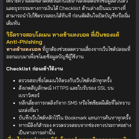
เพราะความผิดพลาดเพียงเล็กน้อยอาจส่งผลต่อทั้งข้อมูลส่วนตัว
และธุรกรรมทางการเงินได้ Checklist ด้านล่างเป็นแนวทางที่
สามารถนำไปใช้ตรวจสอบได้ทันที ก่อนตัดสินใจเปิดบัญชีหรือเริ่ม
เดิมพัน
วิธีตรวจสอบโดเมน ทางเข้าแทงบอล ที่เป็นของแท้
Anti-Phishing
ทางเข้าแทงบอล
ที่ถูกต้องช่วยลดความเสี่ยงจากเว็บไซต์ปลอมที่
ออกแบบมาเพื่อขโมยข้อมูลบัญชีผู้ใช้งาน
Checklist ก่อนเข้าใช้งาน
ตรวจสอบชื่อโดเมนให้ตรงกับเว็บไซต์หลักทุกครั้ง
สังเกตสัญลักษณ์ HTTPS และใบรับรอง SSL บน
เบราว์เซอร์
หลีกเลี่ยงการกดลิงก์จาก SMS หรือโซเชียลมีเดียที่ไม่ทราบ
แหล่งที่มา
บันทึกเว็บไซต์หลักไว้ใน Bookmark แทนการค้นหาทุกครั้ง
หากมีลิงก์สำรอง ควรตรวจสอบจากช่องทางประกาศอย่าง
เป็นทางการเท่านั้น