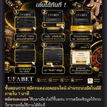
ขั้นตอนการ สมัครแทงบอลออนไลน์ ผ่านระบบอัตโนมัติ
ภายใน 1 นาที
สมัครแทงบอล
ใช้เวลาเพียงไม่กี่ขั้นตอน หากเตรียมข้อมูลให้ครบ
ก็สามารถเริ่มใช้งานได้ทันที