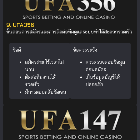
9. UFA356
ขั้นตอนการสมัครและการติดต่อทีมดูแลระบบทำได้สะดวกรวดเร็ว
ข้อดี
ข้อควรระวัง
สมัครง่าย ใช้เวลาไม่
ควรตรวจสอบข้อมูล
นาน
ก่อนสมัคร
ติดต่อทีมงานได้
เก็บข้อมูลบัญชีให้
รวดเร็ว
ปลอดภัย
มีการตอบกลับชัดเจน