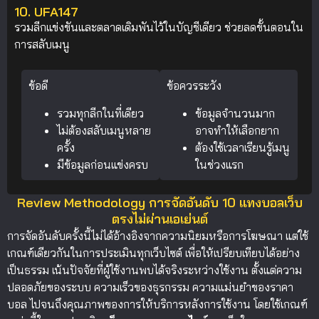
10. UFA147
รวมลีกแข่งขันและตลาดเดิมพันไว้ในบัญชีเดียว ช่วยลดขั้นตอนใน
การสลับเมนู
ข้อดี
ข้อควรระวัง
รวมทุกลีกในที่เดียว
ข้อมูลจำนวนมาก
ไม่ต้องสลับเมนูหลาย
อาจทำให้เลือกยาก
ครั้ง
ต้องใช้เวลาเรียนรู้เมนู
มีข้อมูลก่อนแข่งครบ
ในช่วงแรก
Review Methodology การจัดอันดับ 10 แทงบอลเว็บ
ตรงไม่ผ่านเอเย่นต์
การจัดอันดับครั้งนี้ไม่ได้อ้างอิงจากความนิยมหรือการโฆษณา แต่ใช้
เกณฑ์เดียวกันในการประเมินทุกเว็บไซต์ เพื่อให้เปรียบเทียบได้อย่าง
เป็นธรรม เน้นปัจจัยที่ผู้ใช้งานพบได้จริงระหว่างใช้งาน ตั้งแต่ความ
ปลอดภัยของระบบ ความเร็วของธุรกรรม ความแม่นยำของราคา
บอล ไปจนถึงคุณภาพของการให้บริการหลังการใช้งาน โดยใช้เกณฑ์