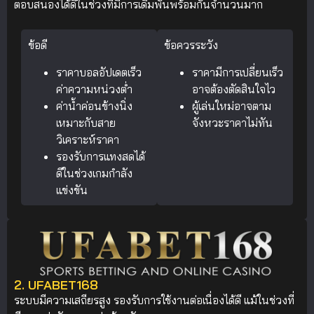
ตอบสนองได้ดีในช่วงที่มีการเดิมพันพร้อมกันจำนวนมาก
ข้อดี
ข้อควรระวัง
ราคาบอลอัปเดตเร็ว
ราคามีการเปลี่ยนเร็ว
ค่าความหน่วงต่ำ
อาจต้องตัดสินใจไว
ค่าน้ำค่อนข้างนิ่ง
ผู้เล่นใหม่อาจตาม
เหมาะกับสาย
จังหวะราคาไม่ทัน
วิเคราะห์ราคา
รองรับการแทงสดได้
ดีในช่วงเกมกำลัง
แข่งขัน
2. UFABET168
ระบบมีความเสถียรสูง รองรับการใช้งานต่อเนื่องได้ดี แม้ในช่วงที่