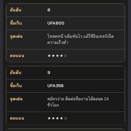
8
UFA800
โหลดหน้าเดิมพันไว แม้ใช้อินเทอร์เน็ต
ความเร็วต่ำ
★★★★☆
9
UFA356
สมัครง่าย ติดต่อทีมงานได้ตลอด 24
ชั่วโมง
★★★★☆