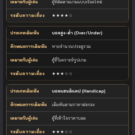
ผู้ที่ติดตามเกมแบบเรียลไทม์
★★★★☆
บอลสูง-ต่ำ (Over/Under)
ทายจำนวนประตูรวม
ผู้ที่วิเคราะห์รูปเกม
★★★☆☆
บอลแฮนดิแคป (Handicap)
เดิมพันตามราคาต่อรอง
ผู้ที่เข้าใจราคาบอล
★★★☆☆