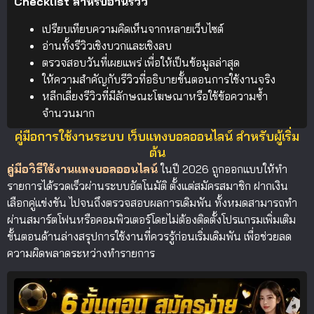
Checklist สำหรับอ่านรีวิว
เปรียบเทียบความคิดเห็นจากหลายเว็บไซต์
อ่านทั้งรีวิวเชิงบวกและเชิงลบ
ตรวจสอบวันที่เผยแพร่ เพื่อให้เป็นข้อมูลล่าสุด
ให้ความสำคัญกับรีวิวที่อธิบายขั้นตอนการใช้งานจริง
หลีกเลี่ยงรีวิวที่มีลักษณะโฆษณาหรือใช้ข้อความซ้ำ
จำนวนมาก
คู่มือการใช้งานระบบ เว็บแทงบอลออนไลน์ สำหรับผู้เริ่ม
ต้น
คู่มือวิธีใช้งานแทงบอลออนไลน์
ในปี 2026 ถูกออกแบบให้ทำ
รายการได้รวดเร็วผ่านระบบอัตโนมัติ ตั้งแต่สมัครสมาชิก ฝากเงิน
เลือกคู่แข่งขัน ไปจนถึงตรวจสอบผลการเดิมพัน ทั้งหมดสามารถทำ
ผ่านสมาร์ตโฟนหรือคอมพิวเตอร์โดยไม่ต้องติดตั้งโปรแกรมเพิ่มเติม
ขั้นตอนด้านล่างสรุปการใช้งานที่ควรรู้ก่อนเริ่มเดิมพัน เพื่อช่วยลด
ความผิดพลาดระหว่างทำรายการ