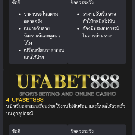
ข้อดี
ข้อควรระวัง
ราคาบอลไหลตาม
ราคาปรับเร็ว อาจ
ตลาดจริง
ทำให้กดบิลไม่ทัน
เหมาะกับสาย
ต้องมีประสบการณ์
วิเคราะห์และดูแนว
ในการอ่านราคา
โน้ม
เปรียบเทียบราคาก่อน
แทงได้ง่าย
4. UFABET888
หน้าเว็บออกแบบเรียบง่าย ใช้งานไม่ซับซ้อน และโหลดได้รวดเร็ว
บนทุกอุปกรณ์
ข้อดี
ข้อควรระวัง