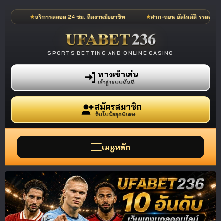
บริการตลอด 24 ชม. ทีมงานมืออาชีพ
ฝาก-ถอน อัตโนมัติ รวดเร็วภายในไม่กี่วินา
SPORTS BETTING AND ONLINE CASINO
ทางเข้าเล่น
เข้าสู่ระบบทันที
สมัครสมาชิก
รับโบนัสสุดพิเศษ
เมนูหลัก
รีวิวเว็บแทงบอลออนไลน์
10 อันดับ เว็บตรงไม่ผ่าน