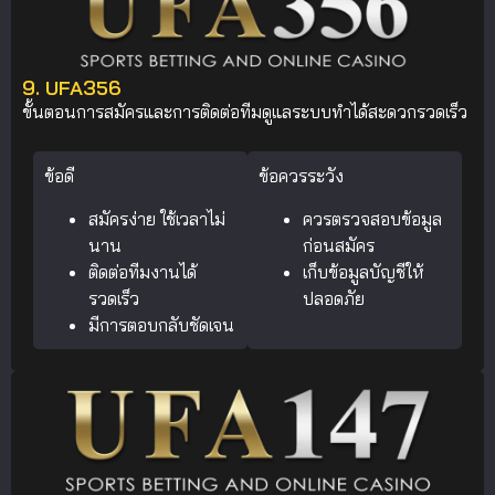
9. UFA356
ขั้นตอนการสมัครและการติดต่อทีมดูแลระบบทำได้สะดวกรวดเร็ว
ข้อดี
ข้อควรระวัง
สมัครง่าย ใช้เวลาไม่
ควรตรวจสอบข้อมูล
นาน
ก่อนสมัคร
ติดต่อทีมงานได้
เก็บข้อมูลบัญชีให้
รวดเร็ว
ปลอดภัย
มีการตอบกลับชัดเจน