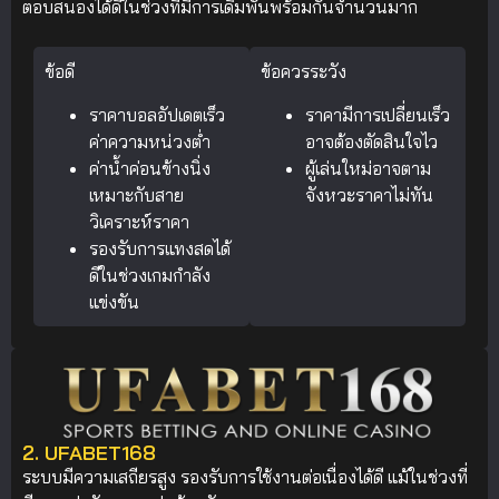
ตอบสนองได้ดีในช่วงที่มีการเดิมพันพร้อมกันจำนวนมาก
ข้อดี
ข้อควรระวัง
ราคาบอลอัปเดตเร็ว
ราคามีการเปลี่ยนเร็ว
ค่าความหน่วงต่ำ
อาจต้องตัดสินใจไว
ค่าน้ำค่อนข้างนิ่ง
ผู้เล่นใหม่อาจตาม
เหมาะกับสาย
จังหวะราคาไม่ทัน
วิเคราะห์ราคา
รองรับการแทงสดได้
ดีในช่วงเกมกำลัง
แข่งขัน
2. UFABET168
ระบบมีความเสถียรสูง รองรับการใช้งานต่อเนื่องได้ดี แม้ในช่วงที่