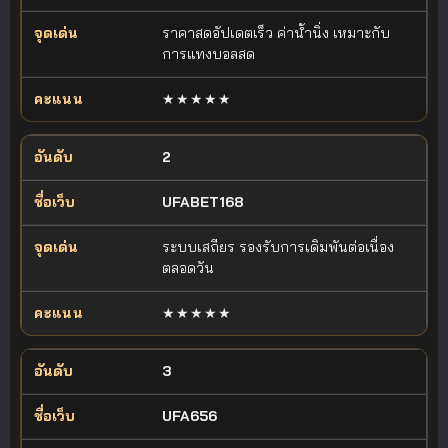
ราคาสดอัปเดตเร็ว ค่าน้ำนิ่ง เหมาะกับ
การแทงบอลสด
★★★★★
2
UFABET168
ระบบเสถียร รองรับการเดิมพันต่อเนื่อง
ตลอดวัน
★★★★★
3
UFA656