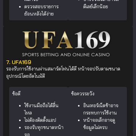
ตรวจสอบรายการ
ดีเลย์เล็กน้อย
ย้อนหลังได้ง่าย
7. UFA169
รองรับการใช้งานผ่านสมาร์ตโฟนได้ดี หน้าจอปรับตามขนาด
อุปกรณ์โดยอัตโนมัติ
ข้อดี
ข้อควรระวัง
ใช้งานมือถือได้ลื่น
อินเทอร์เน็ตช้าอาจ
ไหล
กระทบการใช้งาน
ไม่ต้องติดตั้งแอป
หน้าจอเล็กอาจดู
รองรับทุกขนาดหน้า
ข้อมูลไม่ครบ
จอ