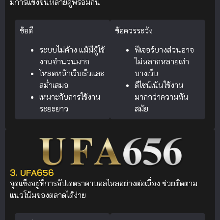
มีการแข่งขันหลายคู่พร้อมกัน
ข้อดี
ข้อควรระวัง
ระบบไม่ค้าง แม้มีผู้ใช้
ฟีเจอร์บางส่วนอาจ
งานจำนวนมาก
ไม่หลากหลายเท่า
โหลดหน้าเว็บเร็วและ
บางเว็บ
สม่ำเสมอ
ดีไซน์เน้นใช้งาน
เหมาะกับการใช้งาน
มากกว่าความทัน
ระยะยาว
สมัย
3. UFA656
จุดแข็งอยู่ที่การอัปเดตราคาบอลไหลอย่างต่อเนื่อง ช่วยติดตาม
แนวโน้มของตลาดได้ง่าย