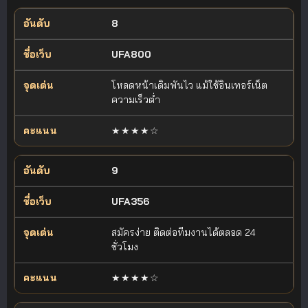
8
UFA800
โหลดหน้าเดิมพันไว แม้ใช้อินเทอร์เน็ต
ความเร็วต่ำ
★★★★☆
9
UFA356
สมัครง่าย ติดต่อทีมงานได้ตลอด 24
ชั่วโมง
★★★★☆