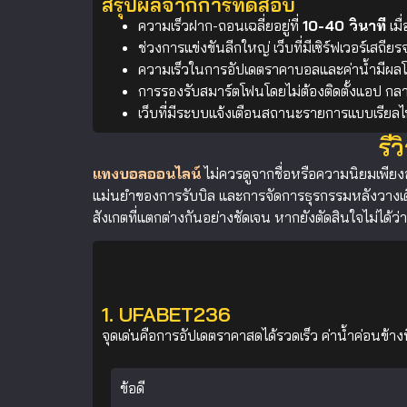
สรุปผลจากการทดสอบ
ความเร็วฝาก-ถอนเฉลี่ยอยู่ที่
10-40 วินาที
เมื
ช่วงการแข่งขันลีกใหญ่ เว็บที่มีเซิร์ฟเวอร์เสถ
ความเร็วในการอัปเดตราคาบอลและค่าน้ำมีผลโด
การรองรับสมาร์ตโฟนโดยไม่ต้องติดตั้งแอป 
เว็บที่มีระบบแจ้งเตือนสถานะรายการแบบเรียล
รี
แทงบอลออนไลน์
ไม่ควรดูจากชื่อหรือความนิยมเพีย
แม่นยำของการรับบิล และการจัดการธุรกรรมหลังวางเดิมพ
สังเกตที่แตกต่างกันอย่างชัดเจน หากยังตัดสินใจไม่ได้ว่
1. UFABET236
จุดเด่นคือการอัปเดตราคาสดได้รวดเร็ว ค่าน้ำค่อนข้
ข้อดี