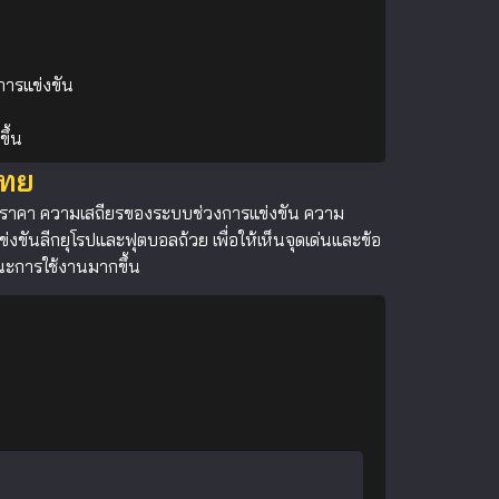
การแข่งขัน
ึ้น
ไทย
เดตราคา ความเสถียรของระบบช่วงการแข่งขัน ความ
งขันลีกยุโรปและฟุตบอลถ้วย เพื่อให้เห็นจุดเด่นและข้อ
ณะการใช้งานมากขึ้น