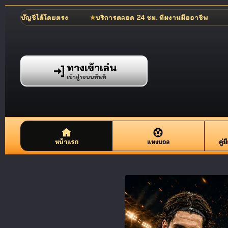
ญชีได้โดยตรง
บริการตลอด 24 ชม. ทีมงานมืออาชีพ
ฝาก-ถอน
ทางเข้าเล่น
เข้าสู่ระบบทันที
หน้าแรก
แทงบอล
คู่
รีวิวเว็บแทงบอลออ