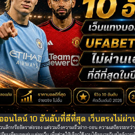
อนไลน์ 10 อันดับที่ดีที่สุด เว็บตรงไม่ผ่า
นวนลีกหรืออัตราต่อรอง แต่รวมถึงความเร็วฝาก-ถอน ความเสถียรระหว่
ยบเทียบจุดเด่นแต่ละเว็บ เพื่อช่วยให้เลือกใช้งานได้เหมาะกับสไตล์การเ