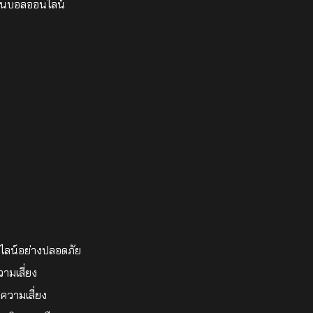
ันบอลออนไลน์
ไลน์อย่างปลอดภัย
วามเสี่ยง
ความเสี่ยง