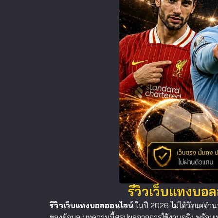
รีวิวเว็บแทงบอลอ
รีวิวเว็บแทงบอลออนไลน์
ในปี 2026 ไม่ได้วัดแค่จำ
ของข้อมูล บทความนี้สรุปผลจากการใช้งานจริง พร้อมเปรี