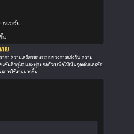
การแข่งขัน
ึ้น
ไทย
เดตราคา ความเสถียรของระบบช่วงการแข่งขัน ความ
งขันลีกยุโรปและฟุตบอลถ้วย เพื่อให้เห็นจุดเด่นและข้อ
ณะการใช้งานมากขึ้น