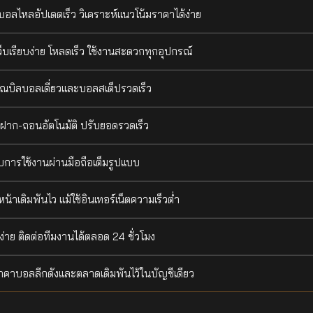
อลไหลอัปเดตเร็ว วิเคราะห์แนวโน้มราคาได้ง่าย
ว็บเรียบง่าย โหลดเร็ว ใช้งานสะดวกทุกอุปกรณ์
ณบิลบอลเดี่ยวและบอลสเต็ปรวดเร็ว
าก-ถอนอัตโนมัติ ปรับยอดรวดเร็ว
บการใช้งานผ่านมือถือเต็มรูปแบบ
น้าเดิมพันไว แม้ใช้อินเทอร์เน็ตความเร็วต่ำ
ง่าย ติดต่อทีมงานได้ตลอด 24 ชั่วโมง
คาบอลลีกดังและตลาดเดิมพันไว้ในบัญชีเดียว