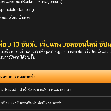
เงินคงเหลือ (Bankroll Management)
sponsible Gambling
บอลออนไลน์ เว็บตรง
ียบ 10 อันดับ เว็บแทงบอลออนไลน์ อัป
วดเร็ว ตารางด้านล่างสรุปข้อมูลสำคัญจากการทดสอบจริง โดยเน้นคว
ษณะการใช้งานได้ง่ายขึ้น
ด่นจากการทดสอบจริง
ดอัปเดตเร็ว ค่าน้ำนิ่ง เหมาะกับการแทงบอลสด
สถียร รองรับการเดิมพันต่อเนื่องตลอดวัน