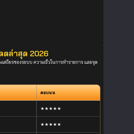
เดตล่าสุด 2026
ามเสถียรของระบบ ความเร็วในการทำรายการ และจุด
คะแนน
★★★★★
★★★★★