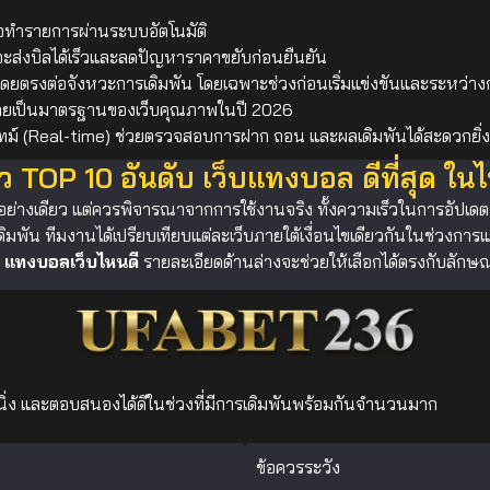
่อทำรายการผ่านระบบอัตโนมัติ
ียรจะส่งบิลได้เร็วและลดปัญหาราคาขยับก่อนยืนยัน
ยตรงต่อจังหวะการเดิมพัน โดยเฉพาะช่วงก่อนเริ่มแข่งขันและระหว่าง
กลายเป็นมาตรฐานของเว็บคุณภาพในปี 2026
ไทม์ (Real-time) ช่วยตรวจสอบการฝาก ถอน และผลเดิมพันได้สะดวกยิ่งข
วิว TOP 10 อันดับ เว็บแทงบอล ดีที่สุด ใน
งอย่างเดียว แต่ควรพิจารณาจากการใช้งานจริง ทั้งความเร็วในการอัป
ัน ทีมงานได้เปรียบเทียบแต่ละเว็บภายใต้เงื่อนไขเดียวกันในช่วงการแข่
า
แทงบอลเว็บไหนดี
รายละเอียดด้านล่างจะช่วยให้เลือกได้ตรงกับลักษ
างนิ่ง และตอบสนองได้ดีในช่วงที่มีการเดิมพันพร้อมกันจำนวนมาก
ข้อควรระวัง