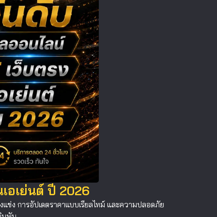
นเอเย่นต์ ปี 2026
างแข่ง การอัปเดตราคาแบบเรียลไทม์ และความปลอดภัย
ดิมพัน