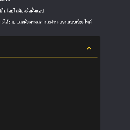
ื่นโดยไม่ต้องติดตั้งแอป
การได้ง่าย และติดตามสถานะฝาก-ถอนแบบเรียลไทม์