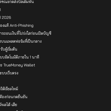
ขณะกดส่งบิลเดิมพัน
t
ปี 2026
ของแท้ Anti-Phishing
ารถอนเงินที่โปร่งใสก่อนเปิดบัญชี
ิงบนแพลตฟอร์มที่เป็นกลาง
ผู้เริ่มต้น
บอัตโนมัติภายใน 1 นาที
 และ TrueMoney Wallet
ะบบเว็บตรง
ติเรียลไทม์
้องก่อนกดยืนยัน
์ผลได้-เสีย