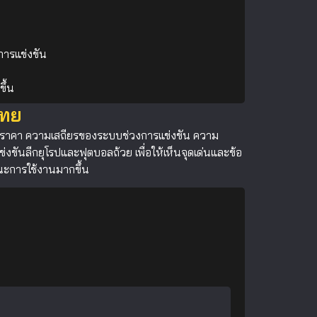
การแข่งขัน
ึ้น
ไทย
เดตราคา ความเสถียรของระบบช่วงการแข่งขัน ความ
งขันลีกยุโรปและฟุตบอลถ้วย เพื่อให้เห็นจุดเด่นและข้อ
ณะการใช้งานมากขึ้น