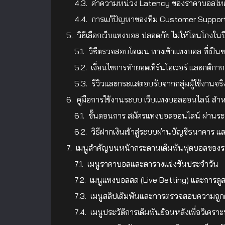
ค่าความหน่วง Latency ของราคาบอลไหล
การแก้ปัญหาของทีม Customer Suppor
วิธีเลือกเว็บแทงบอล ปลอดภัย ไม่ให้โดนโกงใน
วิธีตรวจสอบโดเมน ทางเข้าแทงบอล ที่เป็น
เงื่อนไขการทำยอดเทิร์นโอเวอร์ และกติกาก
รีวิวและกระแสตอบรับจากกลุ่มผู้ใช้งานจร
คู่มือการใช้งานระบบ เว็บแทงบอลออนไลน์ สำหรับ
ขั้นตอนการ สมัครแทงบอลออนไลน์ ผ่านระบ
วิธีฝากเงินเข้าสู่ระบบผ่านบัญชีธนาคาร
เมนูสำคัญบนหน้ากระดานเดิมพันฟุตบอลของร
เมนูราคาบอลและตารางแข่งขันประจำวัน
เมนูแทงบอลสด (Live Betting) และการดูสถิ
เมนูสลิปเดิมพันและการตรวจสอบความถูกต
เมนูประวัติการเดิมพันย้อนหลังเพื่อวิเคราะห