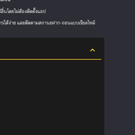
ื่นโดยไม่ต้องติดตั้งแอป
การได้ง่าย และติดตามสถานะฝาก-ถอนแบบเรียลไทม์