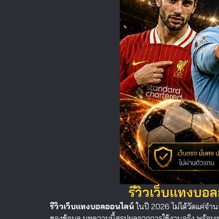
รีวิวเว็บแทงบอลอ
รีวิวเว็บแทงบอลออนไลน์
ในปี 2026 ไม่ได้วัดแค่จำ
ของข้อมูล บทความนี้สรุปผลจากการใช้งานจริง พร้อมเปรี