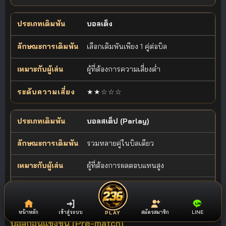
บอลเต็ง
เลือกเดิมพันเพียง 1 คู่ต่อบิล
ผู้ที่ต้องการความเสี่ยงต่ำ
★★☆☆☆
บอลสเต็ป (Parlay)
รวมหลายคู่ในบิลเดียว
ผู้ที่ต้องการผลตอบแทนสูง
★★★★★
หน้าหลัก
เข้าสู่ระบบ
สมัครสมาชิก
LINE
PLAY
บอลก่อนแข่งขัน (Pre-match)