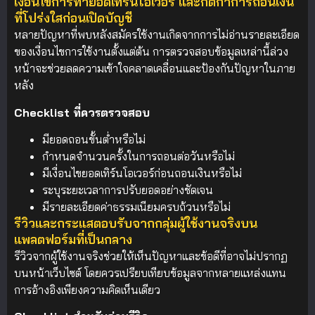
เงื่อนไขการทำยอดเทิร์นโอเวอร์ และกติกาการถอนเงิน
ที่โปร่งใสก่อนเปิดบัญชี
หลายปัญหาที่พบหลังสมัครใช้งานเกิดจากการไม่อ่านรายละเอียด
ของเงื่อนไขการใช้งานตั้งแต่ต้น การตรวจสอบข้อมูลเหล่านี้ล่วง
หน้าจะช่วยลดความเข้าใจคลาดเคลื่อนและป้องกันปัญหาในภาย
หลัง
Checklist ที่ควรตรวจสอบ
มียอดถอนขั้นต่ำหรือไม่
กำหนดจำนวนครั้งในการถอนต่อวันหรือไม่
มีเงื่อนไขยอดเทิร์นโอเวอร์ก่อนถอนเงินหรือไม่
ระบุระยะเวลาการปรับยอดอย่างชัดเจน
มีรายละเอียดค่าธรรมเนียมครบถ้วนหรือไม่
รีวิวและกระแสตอบรับจากกลุ่มผู้ใช้งานจริงบน
แพลตฟอร์มที่เป็นกลาง
รีวิวจากผู้ใช้งานจริงช่วยให้เห็นปัญหาและข้อดีที่อาจไม่ปรากฏ
บนหน้าเว็บไซต์ โดยควรเปรียบเทียบข้อมูลจากหลายแหล่งแทน
การอ้างอิงเพียงความคิดเห็นเดียว