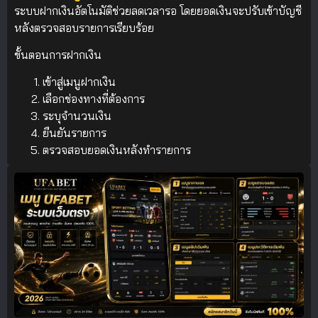
ระบบฝากเงินอัตโนมัติช่วยลดเวลารอ โดยยอดเงินจะปรับเข้าบัญชี
หลังตรวจสอบรายการเรียบร้อย
ขั้นตอนการฝากเงิน
เข้าสู่เมนูฝากเงิน
เลือกช่องทางที่ต้องการ
ระบุจำนวนเงิน
ยืนยันรายการ
ตรวจสอบยอดเงินหลังทำรายการ