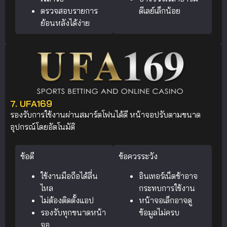
ตรวจสอบรายการ
ดีเลย์เล็กน้อย
ย้อนหลังได้ง่าย
7. UFA169
รองรับการใช้งานผ่านสมาร์ตโฟนได้ดี หน้าจอปรับตามขนาด
อุปกรณ์โดยอัตโนมัติ
ข้อดี
ข้อควรระวัง
ใช้งานมือถือได้ลื่น
อินเทอร์เน็ตช้าอาจ
ไหล
กระทบการใช้งาน
ไม่ต้องติดตั้งแอป
หน้าจอเล็กอาจดู
รองรับทุกขนาดหน้า
ข้อมูลไม่ครบ
จอ