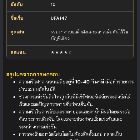
10
UFA147
รวมราคาบอลลีกดังและตลาดเดิมพันไว้ใน
บัญชีเดียว
★★★★☆
สรุปผลจากการทดสอบ
ความเร็วฝาก-ถอนเฉลี่ยอยู่ที่
10-40 วินาที
เมื่อทำรายการ
ผ่านระบบอัตโนมัติ
ช่วงการแข่งขันลีกใหญ่ เว็บที่มีเซิร์ฟเวอร์เสถียรจะส่งบิลได้
เร็วและลดปัญหาราคาขยับก่อนยืนยัน
ความเร็วในการอัปเดตราคาบอลและค่าน้ำมีผลโดยตรงต่อ
จังหวะการเดิมพัน โดยเฉพาะช่วงก่อนเริ่มแข่งขันและ
ระหว่างการแข่งขัน
การรองรับสมาร์ตโฟนโดยไม่ต้องติดตั้งแอป กลายเป็น