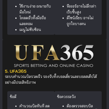
ใช้งานง่าย เหมาะกับ
ฟีเจอร์อาจไม่ลึกเท่า
มือใหม่
เว็บขั้นสูง
โหลดเร็วทั้งมือถือ
ดีไซน์เรียบ อาจไม่
และคอม
ถูกใจบางคน
เมนูไม่ซับซ้อน
5. UFA365
ระบบคำนวณบิลรวดเร็ว รองรับทั้งบอลเดี่ยวและบอลสเต็ปได้
อย่างมีประสิทธิภาพ
ข้อดี
ข้อควรระวัง
คำนวณบิลทันที ลด
ต้องตรวจสอบบิล