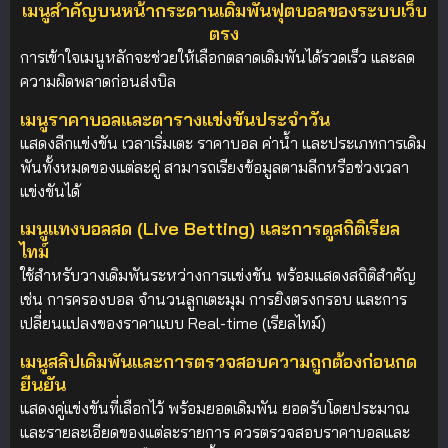
เมนูสำคัญบนหน้ากระดานเดิมพันฟุตบอลของระบบเว็บ
ตรง
การเข้าใจเมนูหลักจะช่วยให้เลือกตลาดเดิมพันได้รวดเร็ว และลด
ความผิดพลาดก่อนส่งบิล
เมนูราคาบอลและตารางแข่งขันประจำวัน
แสดงลีกแข่งขัน เวลาเริ่มเตะ ราคาบอล ค่าน้ำ และประเภทการเดิม
พันทั้งหมดของแต่ละคู่ สามารถเรียงข้อมูลตามลีกหรือช่วงเวลา
แข่งขันได้
เมนูแทงบอลสด (Live Betting) และการดูสถิติเรียล
ไทม์
ใช้สำหรับวางเดิมพันระหว่างการแข่งขัน พร้อมแสดงสถิติสำคัญ
เช่น การครองบอล จำนวนลูกเตะมุม การยิงตรงกรอบ และการ
เปลี่ยนแปลงของราคาแบบ Real-time (เรียลไทม์)
เมนูสลิปเดิมพันและการตรวจสอบความถูกต้องก่อนกด
ยืนยัน
แสดงคู่แข่งขันที่เลือกไว้ พร้อมยอดเดิมพัน ยอดรับโดยประมาณ
และรายละเอียดของแต่ละรายการ ควรตรวจสอบราคาบอลและ