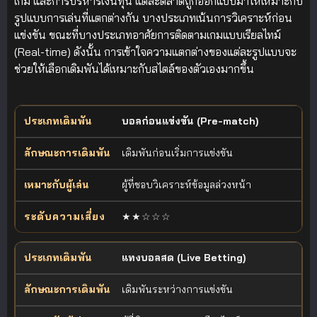
เกม และการบริหารเงินทุน แต่ละตลาดถูกออกแบบมาให้เหมาะกับ
รูปแบบการเล่นที่แตกต่างกัน บางประเภทเน้นการวิเคราะห์ก่อน
แข่งขัน ขณะที่บางประเภทอาศัยการติดตามเกมแบบเรียลไทม์
(Real-time) ดังนั้น การเข้าใจความแตกต่างของแต่ละรูปแบบจะ
ช่วยให้เลือกเดิมพันได้เหมาะกับสไตล์ของตัวเองมากขึ้น
ตารางเปรียบเทียบประเภทการเดิมพันฟุตบอล ลักษณะการเดิมพัน ผู้เล่นท
บอลก่อนแข่งขัน (Pre-match)
ประเภทเดิมพัน
ลักษณะการเดิมพัน
เหมาะกับผู้เล่น
เดิมพันก่อนเริ่มการแข่งขัน
ผู้ที่ชอบวิเคราะห์ข้อมูลล่วงหน้า
★★☆☆☆
แทงบอลสด (Live Betting)
เดิมพันระหว่างการแข่งขัน