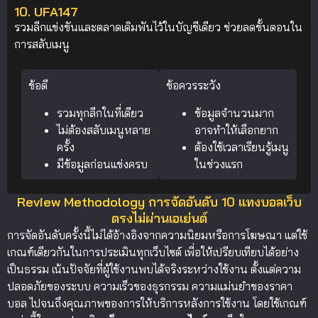
10. UFA147
รวมลีกแข่งขันและตลาดเดิมพันไว้ในบัญชีเดียว ช่วยลดขั้นตอนใน
การสลับเมนู
ข้อดี
ข้อควรระวัง
รวมทุกลีกในที่เดียว
ข้อมูลจำนวนมาก
ไม่ต้องสลับเมนูหลาย
อาจทำให้เลือกยาก
ครั้ง
ต้องใช้เวลาเรียนรู้เมนู
มีข้อมูลก่อนแข่งครบ
ในช่วงแรก
Review Methodology การจัดอันดับ 10 แทงบอลเว็บ
ตรงไม่ผ่านเอเย่นต์
การจัดอันดับครั้งนี้ไม่ได้อ้างอิงจากความนิยมหรือการโฆษณา แต่ใช้
เกณฑ์เดียวกันในการประเมินทุกเว็บไซต์ เพื่อให้เปรียบเทียบได้อย่าง
เป็นธรรม เน้นปัจจัยที่ผู้ใช้งานพบได้จริงระหว่างใช้งาน ตั้งแต่ความ
ปลอดภัยของระบบ ความเร็วของธุรกรรม ความแม่นยำของราคา
บอล ไปจนถึงคุณภาพของการให้บริการหลังการใช้งาน โดยใช้เกณฑ์