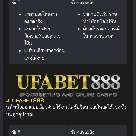
ข้อดี
ข้อควรระวัง
ราคาบอลไหลตาม
ราคาปรับเร็ว อาจ
ตลาดจริง
ทำให้กดบิลไม่ทัน
เหมาะกับสาย
ต้องมีประสบการณ์
วิเคราะห์และดูแนว
ในการอ่านราคา
โน้ม
เปรียบเทียบราคาก่อน
แทงได้ง่าย
4. UFABET888
หน้าเว็บออกแบบเรียบง่าย ใช้งานไม่ซับซ้อน และโหลดได้รวดเร็ว
บนทุกอุปกรณ์
ข้อดี
ข้อควรระวัง