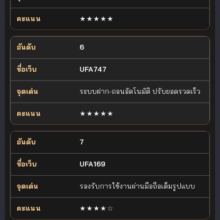
★★★★★
6
UFA747
ระบบฝาก-ถอนอัตโนมัติ ปรับยอดรวดเร็ว
★★★★★
7
UFA169
รองรับการใช้งานผ่านมือถือเต็มรูปแบบ
★★★★☆