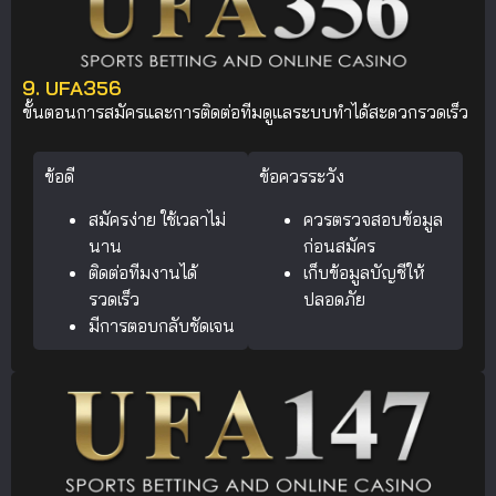
9. UFA356
ขั้นตอนการสมัครและการติดต่อทีมดูแลระบบทำได้สะดวกรวดเร็ว
ข้อดี
ข้อควรระวัง
สมัครง่าย ใช้เวลาไม่
ควรตรวจสอบข้อมูล
นาน
ก่อนสมัคร
ติดต่อทีมงานได้
เก็บข้อมูลบัญชีให้
รวดเร็ว
ปลอดภัย
มีการตอบกลับชัดเจน