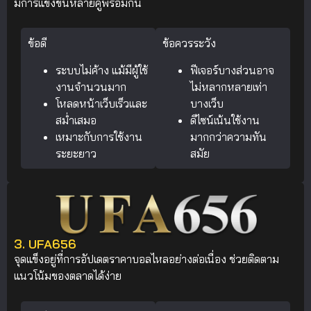
มีการแข่งขันหลายคู่พร้อมกัน
ข้อดี
ข้อควรระวัง
ระบบไม่ค้าง แม้มีผู้ใช้
ฟีเจอร์บางส่วนอาจ
งานจำนวนมาก
ไม่หลากหลายเท่า
โหลดหน้าเว็บเร็วและ
บางเว็บ
สม่ำเสมอ
ดีไซน์เน้นใช้งาน
เหมาะกับการใช้งาน
มากกว่าความทัน
ระยะยาว
สมัย
3. UFA656
จุดแข็งอยู่ที่การอัปเดตราคาบอลไหลอย่างต่อเนื่อง ช่วยติดตาม
แนวโน้มของตลาดได้ง่าย