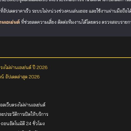
ที่อัปเดตราคาเร็ว ระบบไม่หน่วงช่วงคนเล่นเยอะ และใช้งานผ่านมือถือได้ล
นเอเย่นต์
ที่ช่วยลดความเสี่ยง ติดต่อทีมงานได้โดยตรง ตรวจสอบราย
บตรงไม่ผ่านเอเย่นต์ ปี 2026
น์ อัปเดตล่าสุด 2026
เว็บตรงไม่ผ่านเอเย่นต์
ะประวัติการเปิดให้บริการ
อนอัตโนมัติ 24 ชั่วโมง