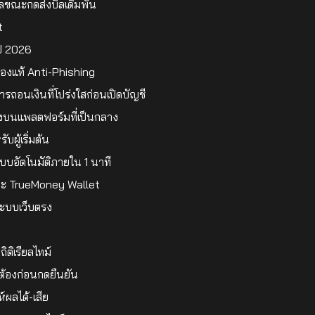
ขณะกดส่งบิลเดิมพัน
t
ปี 2026
ของแท้ Anti-Phishing
ารถอนเงินที่โปร่งใสก่อนเปิดบัญชี
ิงบนแพลตฟอร์มที่เป็นกลาง
ผู้เริ่มต้น
บอัตโนมัติภายใน 1 นาที
 และ TrueMoney Wallet
ะบบเว็บตรง
ติเรียลไทม์
้องก่อนกดยืนยัน
์ผลได้-เสีย