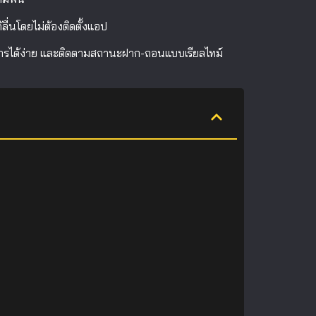
ื่นโดยไม่ต้องติดตั้งแอป
การได้ง่าย และติดตามสถานะฝาก-ถอนแบบเรียลไทม์