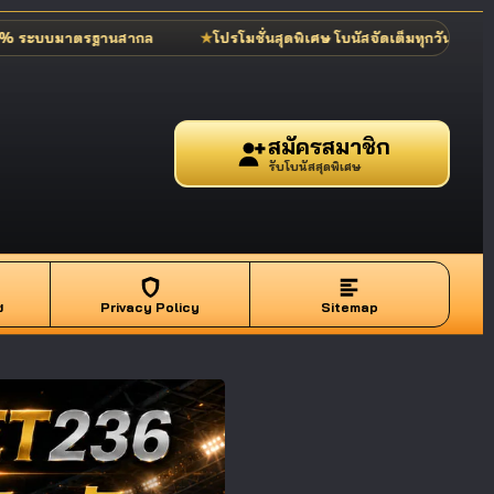
มาตรฐานสากล
โปรโมชั่นสุดพิเศษ โบนัสจัดเต็มทุกวัน
เว็บตร
สมัครสมาชิก
รับโบนัสสุดพิเศษ
ข
Privacy Policy
Sitemap
่านเอเย่นต์ มั่นคง