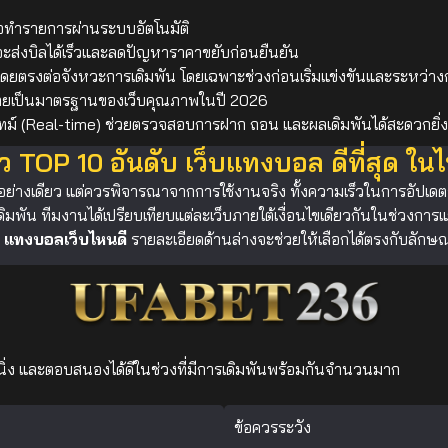
่อทำรายการผ่านระบบอัตโนมัติ
ียรจะส่งบิลได้เร็วและลดปัญหาราคาขยับก่อนยืนยัน
ยตรงต่อจังหวะการเดิมพัน โดยเฉพาะช่วงก่อนเริ่มแข่งขันและระหว่าง
กลายเป็นมาตรฐานของเว็บคุณภาพในปี 2026
ไทม์ (Real-time) ช่วยตรวจสอบการฝาก ถอน และผลเดิมพันได้สะดวกยิ่งข
วิว TOP 10 อันดับ เว็บแทงบอล ดีที่สุด ใน
งอย่างเดียว แต่ควรพิจารณาจากการใช้งานจริง ทั้งความเร็วในการอัป
ัน ทีมงานได้เปรียบเทียบแต่ละเว็บภายใต้เงื่อนไขเดียวกันในช่วงการแข่
า
แทงบอลเว็บไหนดี
รายละเอียดด้านล่างจะช่วยให้เลือกได้ตรงกับลักษ
างนิ่ง และตอบสนองได้ดีในช่วงที่มีการเดิมพันพร้อมกันจำนวนมาก
ข้อควรระวัง