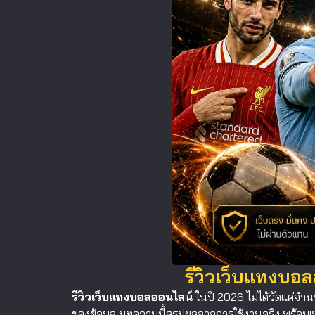
รีวิวเว็บแทงบอลอ
รีวิวเว็บแทงบอลออนไลน์
ในปี 2026 ไม่ได้วัดแค่จำ
ของข้อมูล บทความนี้สรุปผลจากการใช้งานจริง พร้อมเปรี