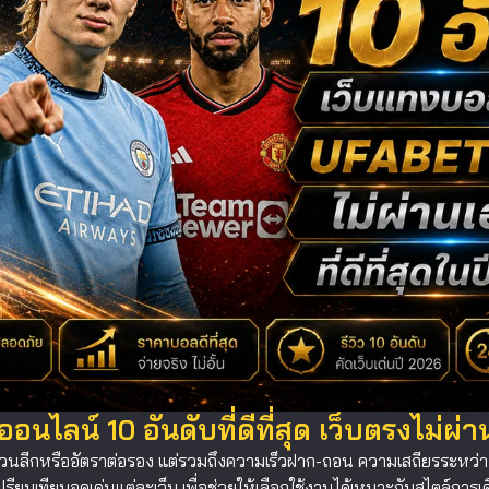
อนไลน์ 10 อันดับที่ดีที่สุด เว็บตรงไม่ผ่า
นวนลีกหรืออัตราต่อรอง แต่รวมถึงความเร็วฝาก-ถอน ความเสถียรระหว่
ยบเทียบจุดเด่นแต่ละเว็บ เพื่อช่วยให้เลือกใช้งานได้เหมาะกับสไตล์การเ