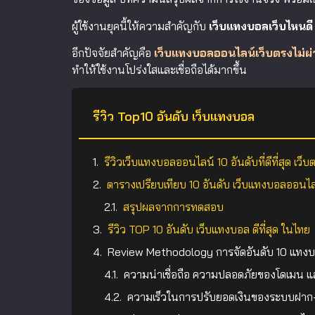
ผู้ใช้งานยุคนี้ให้ความสำคัญกับ
เว็บแทงบอลเว็บไหนดี
อีกปัจจัยสำคัญคือ
เว็บแทงบอลออนไลน์เว็บตรงไม่ผ่า
ทำให้ใช้งานโปร่งใสและเชื่อถือได้มากขึ้น
รีวิว Top10 อันดับ เว็บแทงบอล
รีวิวเว็บแทงบอลออนไลน์ 10 อันดับที่ดีที่สุด เว็
ตารางเปรียบเทียบ 10 อันดับ เว็บแทงบอลออนไล
สรุปผลจากการทดสอบ
รีวิว TOP 10 อันดับ เว็บแทงบอล ดีที่สุด ในไทย
Review Methodology การจัดอันดับ 10 แทงบอล
ความน่าเชื่อถือ ความปลอดภัยของโดเมน แล
ความเร็วในการปรับยอดเงินของระบบฝาก-ถ