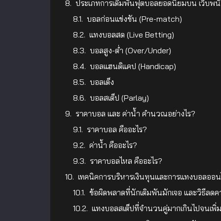
ประเภทการเดิมพันฟุตบอลยอดนิยมบน เว็บพน
บอลก่อนแข่งขัน (Pre-match)
แทงบอลสด (Live Betting)
บอลสูง-ต่ำ (Over/Under)
บอลแฮนดิแคป (Handicap)
บอลเต็ง
บอลสเต็ป (Parlay)
ราคาบอล และ ค่าน้ำ คำนวณอย่างไร?
ราคาบอล คืออะไร?
ค่าน้ำ คืออะไร?
ราคาบอลไหล คืออะไร?
เทคนิคการบริหารเงินทุนและการแทงบอลออน
ข้อผิดพลาดที่นักเดิมพันมักเจอ และวิธีลดค
แทงบอลสเต็ปที่จำนวนคู่มากเกินไปจนเพิ่ม