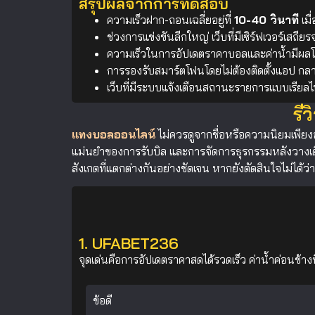
สรุปผลจากการทดสอบ
ความเร็วฝาก-ถอนเฉลี่ยอยู่ที่
10-40 วินาที
เมื
ช่วงการแข่งขันลีกใหญ่ เว็บที่มีเซิร์ฟเวอร์เสถ
ความเร็วในการอัปเดตราคาบอลและค่าน้ำมีผลโด
การรองรับสมาร์ตโฟนโดยไม่ต้องติดตั้งแอป 
เว็บที่มีระบบแจ้งเตือนสถานะรายการแบบเรียล
รี
แทงบอลออนไลน์
ไม่ควรดูจากชื่อหรือความนิยมเพีย
แม่นยำของการรับบิล และการจัดการธุรกรรมหลังวางเดิมพ
สังเกตที่แตกต่างกันอย่างชัดเจน หากยังตัดสินใจไม่ได้ว่
1. UFABET236
จุดเด่นคือการอัปเดตราคาสดได้รวดเร็ว ค่าน้ำค่อนข้
ข้อดี