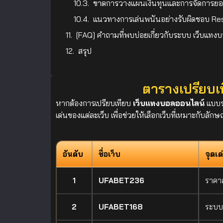
ขาดการวางแผนเงินทุนและการจัดการยอด
แนวทางการเล่นพนันอย่างรับผิดชอบ Re
[FAQ] คำถามที่พบบ่อยเกี่ยวกับระบบ เว็บแทง
สรุป
ตารางเปรียบเท
หากต้องการเปรียบเทียบ
เว็บแทงบอลออนไลน์
แบบร
เด่นของแต่ละเว็บ เพื่อช่วยให้เลือกเว็บที่เหมาะกับลัก
อันดับ
ชื่อเว็บ
จุดเ
1
UFABET236
ราคาส
2
UFABET168
ระบบเ