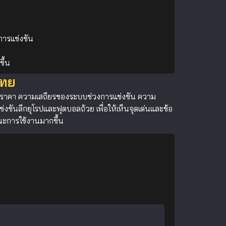
การแข่งขัน
ึ้น
ไทย
เดตราคา ความเสถียรของระบบช่วงการแข่งขัน ความ
งขันลีกยุโรปและฟุตบอลถ้วย เพื่อให้เห็นจุดเด่นและข้อ
ณะการใช้งานมากขึ้น