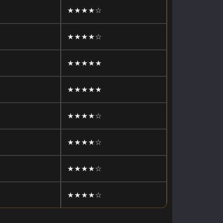
★★★★☆
★★★★☆
★★★★★
★★★★★
★★★★☆
★★★★☆
★★★★☆
★★★★☆