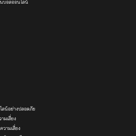
ันบอลออนไลน์
ไลน์อย่างปลอดภัย
วามเสี่ยง
ความเสี่ยง