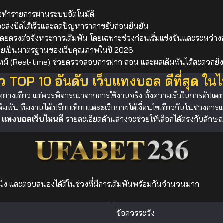
่อทำรายการผ่านระบบอัตโนมัติ
ียรจะส่งบิลได้เร็วและลดปัญหาราคาขยับก่อนยืนยัน
ยตรงต่อจังหวะการเดิมพัน โดยเฉพาะช่วงก่อนเริ่มแข่งขันและระหว่าง
กลายเป็นมาตรฐานของเว็บคุณภาพในปี 2026
ไทม์ (Real-time) ช่วยตรวจสอบการฝาก ถอน และผลเดิมพันได้สะดวกยิ่งข
วิว TOP 10 อันดับ เว็บแทงบอล ดีที่สุด ใน
งอย่างเดียว แต่ควรพิจารณาจากการใช้งานจริง ทั้งความเร็วในการอัป
ัน ทีมงานได้เปรียบเทียบแต่ละเว็บภายใต้เงื่อนไขเดียวกันในช่วงการแข่
า
แทงบอลเว็บไหนดี
รายละเอียดด้านล่างจะช่วยให้เลือกได้ตรงกับลักษ
างนิ่ง และตอบสนองได้ดีในช่วงที่มีการเดิมพันพร้อมกันจำนวนมาก
ข้อควรระวัง