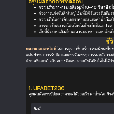
สรุปผลจากการทดสอบ
ความเร็วฝาก-ถอนเฉลี่ยอยู่ที่
10-40 วินาที
เมื
ช่วงการแข่งขันลีกใหญ่ เว็บที่มีเซิร์ฟเวอร์เสถ
ความเร็วในการอัปเดตราคาบอลและค่าน้ำมีผลโด
การรองรับสมาร์ตโฟนโดยไม่ต้องติดตั้งแอป 
เว็บที่มีระบบแจ้งเตือนสถานะรายการแบบเรียล
รี
แทงบอลออนไลน์
ไม่ควรดูจากชื่อหรือความนิยมเพีย
แม่นยำของการรับบิล และการจัดการธุรกรรมหลังวางเดิมพ
สังเกตที่แตกต่างกันอย่างชัดเจน หากยังตัดสินใจไม่ได้ว่
1. UFABET236
จุดเด่นคือการอัปเดตราคาสดได้รวดเร็ว ค่าน้ำค่อนข้
ข้อดี