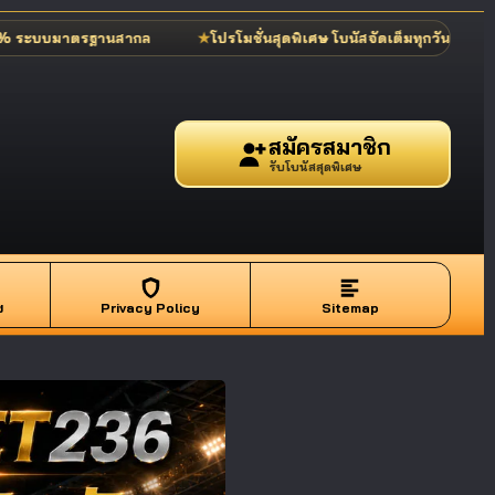
มาตรฐานสากล
โปรโมชั่นสุดพิเศษ โบนัสจัดเต็มทุกวัน
เว็บตรง
สมัครสมาชิก
รับโบนัสสุดพิเศษ
ข
Privacy Policy
Sitemap
่านเอเย่นต์ มั่นคง