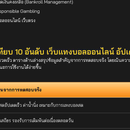
เงินคงเหลือ (Bankroll Management)
sponsible Gambling
บอลออนไลน์ เว็บตรง
ียบ 10 อันดับ เว็บแทงบอลออนไลน์ อัป
วดเร็ว ตารางด้านล่างสรุปข้อมูลสำคัญจากการทดสอบจริง โดยเน้นคว
ษณะการใช้งานได้ง่ายขึ้น
ด่นจากการทดสอบจริง
ดอัปเดตเร็ว ค่าน้ำนิ่ง เหมาะกับการแทงบอลสด
สถียร รองรับการเดิมพันต่อเนื่องตลอดวัน