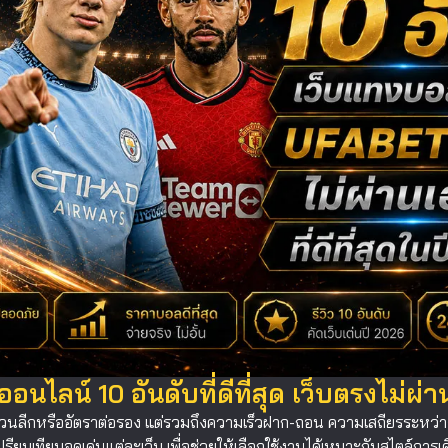
อนไลน์ 10 อันดับที่ดีที่สุด เว็บตรงไม่ผ่า
นวนลีกหรืออัตราต่อรอง แต่รวมถึงความเร็วฝาก-ถอน ความเสถียรระหว่
ยบเทียบจุดเด่นแต่ละเว็บ เพื่อช่วยให้เลือกใช้งานได้เหมาะกับสไตล์การเ