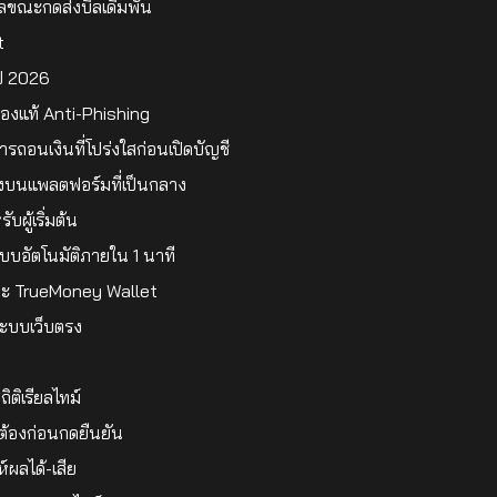
ขณะกดส่งบิลเดิมพัน
t
ปี 2026
ของแท้ Anti-Phishing
ารถอนเงินที่โปร่งใสก่อนเปิดบัญชี
ิงบนแพลตฟอร์มที่เป็นกลาง
ผู้เริ่มต้น
บอัตโนมัติภายใน 1 นาที
 และ TrueMoney Wallet
ะบบเว็บตรง
ติเรียลไทม์
้องก่อนกดยืนยัน
์ผลได้-เสีย