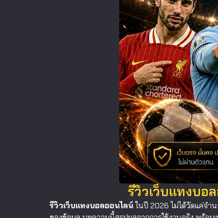
รีวิวเว็บแทงบอลอ
รีวิวเว็บแทงบอลออนไลน์
ในปี 2026 ไม่ได้วัดแค่จำ
ของข้อมูล บทความนี้สรุปผลจากการใช้งานจริง พร้อมเปรี