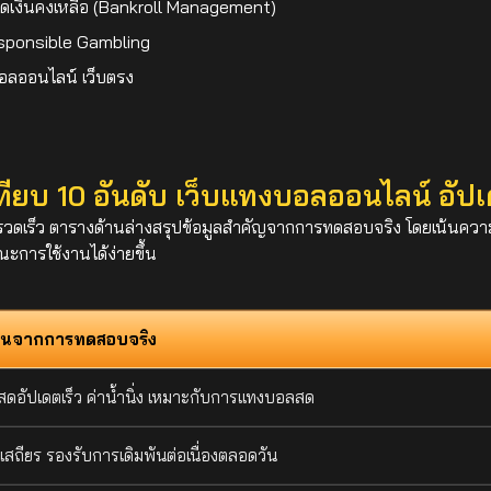
เงินคงเหลือ (Bankroll Management)
sponsible Gambling
บอลออนไลน์ เว็บตรง
ียบ 10 อันดับ เว็บแทงบอลออนไลน์ อัป
วดเร็ว ตารางด้านล่างสรุปข้อมูลสำคัญจากการทดสอบจริง โดยเน้นคว
ษณะการใช้งานได้ง่ายขึ้น
ด่นจากการทดสอบจริง
ดอัปเดตเร็ว ค่าน้ำนิ่ง เหมาะกับการแทงบอลสด
สถียร รองรับการเดิมพันต่อเนื่องตลอดวัน