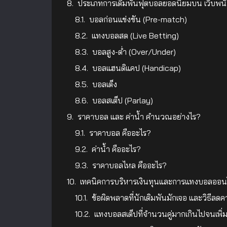
ประเภทการเดิมพันฟุตบอลยอดนิยมบน เว็บพน
บอลก่อนแข่งขัน (Pre-match)
แทงบอลสด (Live Betting)
บอลสูง-ต่ำ (Over/Under)
บอลแฮนดิแคป (Handicap)
บอลเต็ง
บอลสเต็ป (Parlay)
ราคาบอล และ ค่าน้ำ คำนวณอย่างไร?
ราคาบอล คืออะไร?
ค่าน้ำ คืออะไร?
ราคาบอลไหล คืออะไร?
เทคนิคการบริหารเงินทุนและการแทงบอลออน
ข้อผิดพลาดที่นักเดิมพันมักเจอ และวิธีลดค
แทงบอลสเต็ปที่จำนวนคู่มากเกินไปจนเพิ่ม