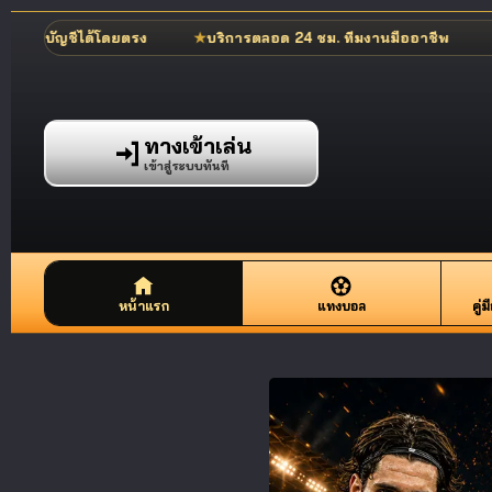
ชีได้โดยตรง
บริการตลอด 24 ชม. ทีมงานมืออาชีพ
ฝาก-ถอน 
ทางเข้าเล่น
เข้าสู่ระบบทันที
หน้าแรก
แทงบอล
คู่
รีวิวเว็บแทงบอลออ