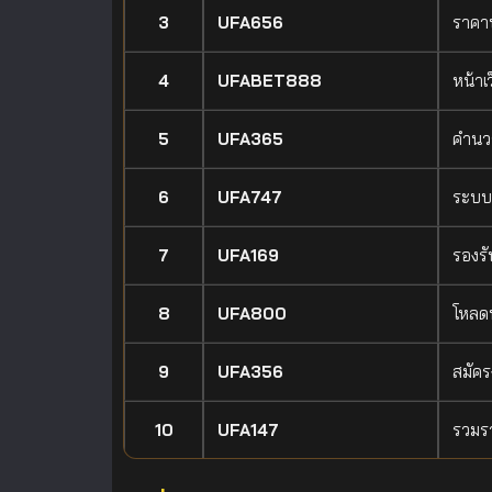
3
UFA656
ราคาบ
4
UFABET888
หน้าเ
5
UFA365
คำนว
6
UFA747
ระบบฝ
7
UFA169
รองรั
8
UFA800
โหลดห
9
UFA356
สมัคร
10
UFA147
รวมรา