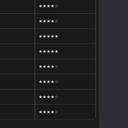
★★★★☆
★★★★☆
★★★★★
★★★★★
★★★★☆
★★★★☆
★★★★☆
★★★★☆