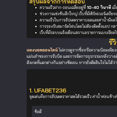
สรุปผลจากการทดสอบ
ความเร็วฝาก-ถอนเฉลี่ยอยู่ที่
10-40 วินาที
เมื
ช่วงการแข่งขันลีกใหญ่ เว็บที่มีเซิร์ฟเวอร์เสถ
ความเร็วในการอัปเดตราคาบอลและค่าน้ำมีผลโด
การรองรับสมาร์ตโฟนโดยไม่ต้องติดตั้งแอป 
เว็บที่มีระบบแจ้งเตือนสถานะรายการแบบเรียล
รี
แทงบอลออนไลน์
ไม่ควรดูจากชื่อหรือความนิยมเพีย
แม่นยำของการรับบิล และการจัดการธุรกรรมหลังวางเดิมพ
สังเกตที่แตกต่างกันอย่างชัดเจน หากยังตัดสินใจไม่ได้ว่
1. UFABET236
จุดเด่นคือการอัปเดตราคาสดได้รวดเร็ว ค่าน้ำค่อนข้
ข้อดี