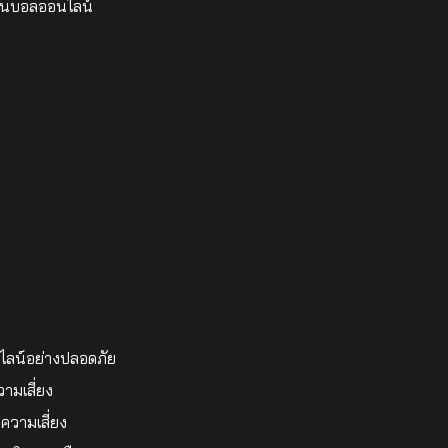
ันบอลออนไลน์
ไลน์อย่างปลอดภัย
วามเสี่ยง
ความเสี่ยง