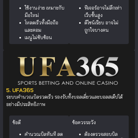
ใช้งานง่าย เหมาะกับ
ฟีเจอร์อาจไม่ลึกเท่า
มือใหม่
เว็บขั้นสูง
โหลดเร็วทั้งมือถือ
ดีไซน์เรียบ อาจไม่
และคอม
ถูกใจบางคน
เมนูไม่ซับซ้อน
5. UFA365
ระบบคำนวณบิลรวดเร็ว รองรับทั้งบอลเดี่ยวและบอลสเต็ปได้
อย่างมีประสิทธิภาพ
ข้อดี
ข้อควรระวัง
คำนวณบิลทันที ลด
ต้องตรวจสอบบิล