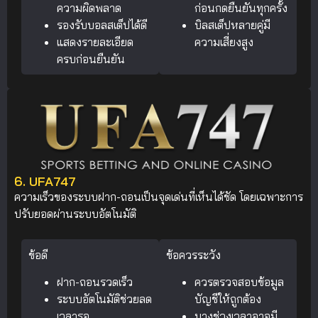
ความผิดพลาด
ก่อนกดยืนยันทุกครั้ง
รองรับบอลสเต็ปได้ดี
บิลสเต็ปหลายคู่มี
แสดงรายละเอียด
ความเสี่ยงสูง
ครบก่อนยืนยัน
6. UFA747
ความเร็วของระบบฝาก-ถอนเป็นจุดเด่นที่เห็นได้ชัด โดยเฉพาะการ
ปรับยอดผ่านระบบอัตโนมัติ
ข้อดี
ข้อควรระวัง
ฝาก-ถอนรวดเร็ว
ควรตรวจสอบข้อมูล
ระบบอัตโนมัติช่วยลด
บัญชีให้ถูกต้อง
เวลารอ
บางช่วงเวลาอาจมี