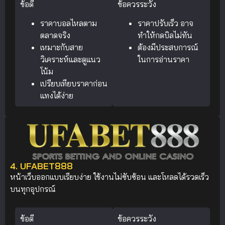
ข้อดี
ข้อควรระวัง
ราคาบอลไหลตาม
ราคาปรับเร็ว อาจ
ตลาดจริง
ทำให้กดบิลไม่ทัน
เหมาะกับสาย
ต้องมีประสบการณ์
วิเคราะห์และดูแนว
ในการอ่านราคา
โน้ม
เปรียบเทียบราคาก่อน
แทงได้ง่าย
4. UFABET888
หน้าเว็บออกแบบเรียบง่าย ใช้งานไม่ซับซ้อน และโหลดได้รวดเร็ว
บนทุกอุปกรณ์
ข้อดี
ข้อควรระวัง