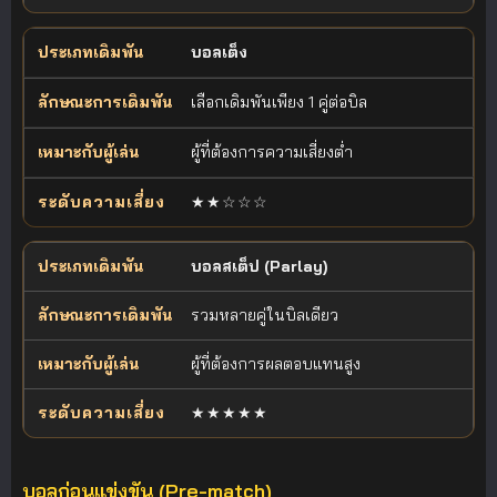
บอลเต็ง
เลือกเดิมพันเพียง 1 คู่ต่อบิล
ผู้ที่ต้องการความเสี่ยงต่ำ
★★☆☆☆
บอลสเต็ป (Parlay)
รวมหลายคู่ในบิลเดียว
ผู้ที่ต้องการผลตอบแทนสูง
★★★★★
บอลก่อนแข่งขัน (Pre-match)