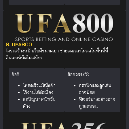
8. UFA800
โครงสร้างหน้าเว็บมีขนาดเบา ช่วยลดเวลาโหลดในพื้นที่ที่
อินเทอร์เน็ตไม่เสถียร
ข้อดี
ข้อควรระวัง
โหลดเร็วแม้เน็ตช้า
กราฟิกและลูกเล่น
ใช้งานได้ต่อเนื่อง
อาจน้อย
ลดปัญหาหน้าเว็บ
ฟีเจอร์บางอย่างอาจ
ค้าง
ถูกลดทอน