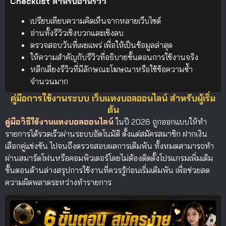
Checklist สำหรับอ่านรีวิว
เปรียบเทียบความคิดเห็นจากหลายเว็บไซต์
อ่านทั้งรีวิวเชิงบวกและเชิงลบ
ตรวจสอบวันที่เผยแพร่ เพื่อให้เป็นข้อมูลล่าสุด
ให้ความสำคัญกับรีวิวที่อธิบายขั้นตอนการใช้งานจริง
หลีกเลี่ยงรีวิวที่มีลักษณะโฆษณาหรือใช้ข้อความซ้ำ
จำนวนมาก
คู่มือการใช้งานระบบ เว็บแทงบอลออนไลน์ สำหรับผู้เริ่ม
ต้น
คู่มือวิธีใช้งานแทงบอลออนไลน์
ในปี 2026 ถูกออกแบบให้ทำ
รายการได้รวดเร็วผ่านระบบอัตโนมัติ ตั้งแต่สมัครสมาชิก ฝากเงิน
เลือกคู่แข่งขัน ไปจนถึงตรวจสอบผลการเดิมพัน ทั้งหมดสามารถทำ
ผ่านสมาร์ตโฟนหรือคอมพิวเตอร์โดยไม่ต้องติดตั้งโปรแกรมเพิ่มเติม
ขั้นตอนด้านล่างสรุปการใช้งานที่ควรรู้ก่อนเริ่มเดิมพัน เพื่อช่วยลด
ความผิดพลาดระหว่างทำรายการ