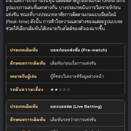
เกม และการบริหารเงินทุน แต่ละตลาดถูกออกแบบมาให้เหมาะกับ
รูปแบบการเล่นที่แตกต่างกัน บางประเภทเน้นการวิเคราะห์ก่อน
แข่งขัน ขณะที่บางประเภทอาศัยการติดตามเกมแบบเรียลไทม์
(Real-time) ดังนั้น การเข้าใจความแตกต่างของแต่ละรูปแบบจะ
ช่วยให้เลือกเดิมพันได้เหมาะกับสไตล์ของตัวเองมากขึ้น
ตารางเปรียบเทียบประเภทการเดิมพันฟุตบอล ลักษณะการเดิมพัน ผู้เล่นท
บอลก่อนแข่งขัน (Pre-match)
ประเภทเดิมพัน
ลักษณะการเดิมพัน
เหมาะกับผู้เล่น
เดิมพันก่อนเริ่มการแข่งขัน
ผู้ที่ชอบวิเคราะห์ข้อมูลล่วงหน้า
★★☆☆☆
แทงบอลสด (Live Betting)
เดิมพันระหว่างการแข่งขัน