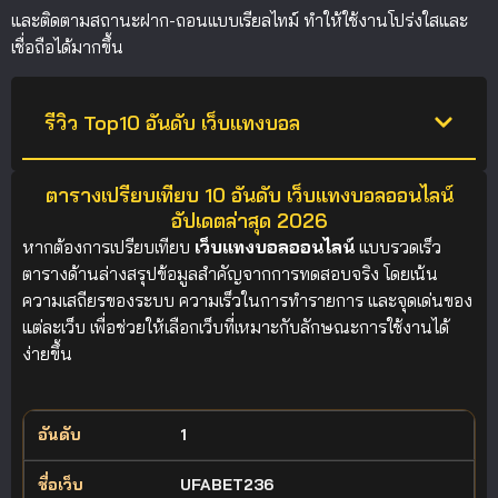
และติดตามสถานะฝาก-ถอนแบบเรียลไทม์ ทำให้ใช้งานโปร่งใสและ
เชื่อถือได้มากขึ้น
รีวิว Top10 อันดับ เว็บแทงบอล
ตารางเปรียบเทียบ 10 อันดับ เว็บแทงบอลออนไลน์
อัปเดตล่าสุด 2026
หากต้องการเปรียบเทียบ
เว็บแทงบอลออนไลน์
แบบรวดเร็ว
ตารางด้านล่างสรุปข้อมูลสำคัญจากการทดสอบจริง โดยเน้น
ความเสถียรของระบบ ความเร็วในการทำรายการ และจุดเด่นของ
แต่ละเว็บ เพื่อช่วยให้เลือกเว็บที่เหมาะกับลักษณะการใช้งานได้
ง่ายขึ้น
1
อันดับ
ชื่อเว็บ
จุดเด่นจากการทดสอบจริง
คะแนน
UFABET236