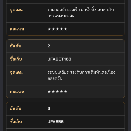
ราคาสดอัปเดตเร็ว ค่าน้ำนิ่ง เหมาะกับ
การแทงบอลสด
★★★★★
2
UFABET168
ระบบเสถียร รองรับการเดิมพันต่อเนื่อง
ตลอดวัน
★★★★★
3
UFA656