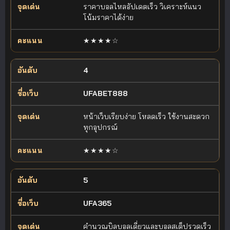
ราคาบอลไหลอัปเดตเร็ว วิเคราะห์แนว
โน้มราคาได้ง่าย
★★★★☆
4
UFABET888
หน้าเว็บเรียบง่าย โหลดเร็ว ใช้งานสะดวก
ทุกอุปกรณ์
★★★★☆
5
UFA365
คำนวณบิลบอลเดี่ยวและบอลสเต็ปรวดเร็ว