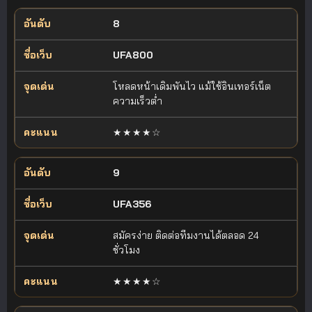
8
UFA800
โหลดหน้าเดิมพันไว แม้ใช้อินเทอร์เน็ต
ความเร็วต่ำ
★★★★☆
9
UFA356
สมัครง่าย ติดต่อทีมงานได้ตลอด 24
ชั่วโมง
★★★★☆