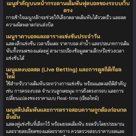
เมนูสำคัญบนหน้ากระดานเดิมพันฟุตบอลของระบบเว็บ
ตรง
การเข้าใจเมนูหลักจะช่วยให้เลือกตลาดเดิมพันได้รวดเร็ว และลด
ความผิดพลาดก่อนส่งบิล
เมนูราคาบอลและตารางแข่งขันประจำวัน
แสดงลีกแข่งขัน เวลาเริ่มเตะ ราคาบอล ค่าน้ำ และประเภทการเดิม
พันทั้งหมดของแต่ละคู่ สามารถเรียงข้อมูลตามลีกหรือช่วงเวลา
แข่งขันได้
เมนูแทงบอลสด (Live Betting) และการดูสถิติเรียล
ไทม์
ใช้สำหรับวางเดิมพันระหว่างการแข่งขัน พร้อมแสดงสถิติสำคัญ
เช่น การครองบอล จำนวนลูกเตะมุม การยิงตรงกรอบ และการ
เปลี่ยนแปลงของราคาแบบ Real-time (เรียลไทม์)
เมนูสลิปเดิมพันและการตรวจสอบความถูกต้องก่อนกด
ยืนยัน
แสดงคู่แข่งขันที่เลือกไว้ พร้อมยอดเดิมพัน ยอดรับโดยประมาณ
และรายละเอียดของแต่ละรายการ ควรตรวจสอบราคาบอลและ