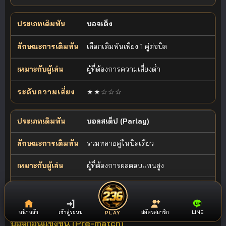
บอลเต็ง
เลือกเดิมพันเพียง 1 คู่ต่อบิล
ผู้ที่ต้องการความเสี่ยงต่ำ
★★☆☆☆
บอลสเต็ป (Parlay)
รวมหลายคู่ในบิลเดียว
ผู้ที่ต้องการผลตอบแทนสูง
★★★★★
หน้าหลัก
เข้าสู่ระบบ
สมัครสมาชิก
LINE
PLAY
บอลก่อนแข่งขัน (Pre-match)