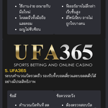
ใช้งานง่าย เหมาะกับ
ฟีเจอร์อาจไม่ลึกเท่า
มือใหม่
เว็บขั้นสูง
โหลดเร็วทั้งมือถือ
ดีไซน์เรียบ อาจไม่
และคอม
ถูกใจบางคน
เมนูไม่ซับซ้อน
5. UFA365
ระบบคำนวณบิลรวดเร็ว รองรับทั้งบอลเดี่ยวและบอลสเต็ปได้
อย่างมีประสิทธิภาพ
ข้อดี
ข้อควรระวัง
คำนวณบิลทันที ลด
ต้องตรวจสอบบิล