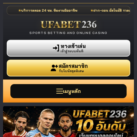
บริการตลอด 24 ชม. ทีมงานมืออาชีพ
ฝาก-ถอน อัตโนมัติ รวดเร็วภายในไม่กี่วินา
SPORTS BETTING AND ONLINE CASINO
ทางเข้าเล่น
เข้าสู่ระบบทันที
สมัครสมาชิก
รับโบนัสสุดพิเศษ
เมนูหลัก
รีวิวเว็บแทงบอลออนไลน์
10 อันดับ เว็บตรงไม่ผ่าน