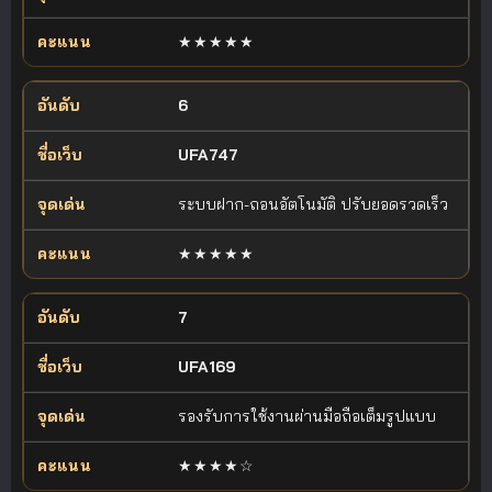
★★★★★
6
UFA747
ระบบฝาก-ถอนอัตโนมัติ ปรับยอดรวดเร็ว
★★★★★
7
UFA169
รองรับการใช้งานผ่านมือถือเต็มรูปแบบ
★★★★☆