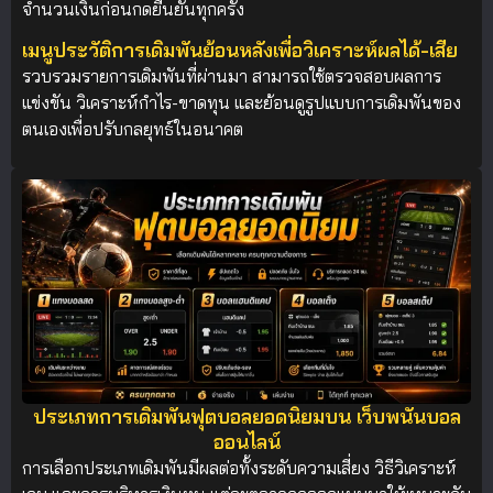
จำนวนเงินก่อนกดยืนยันทุกครั้ง
เมนูประวัติการเดิมพันย้อนหลังเพื่อวิเคราะห์ผลได้-เสีย
รวบรวมรายการเดิมพันที่ผ่านมา สามารถใช้ตรวจสอบผลการ
แข่งขัน วิเคราะห์กำไร-ขาดทุน และย้อนดูรูปแบบการเดิมพันของ
ตนเองเพื่อปรับกลยุทธ์ในอนาคต
ประเภทการเดิมพันฟุตบอลยอดนิยมบน เว็บพนันบอล
ออนไลน์
การเลือกประเภทเดิมพันมีผลต่อทั้งระดับความเสี่ยง วิธีวิเคราะห์