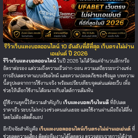
เอเย่นต์ มั่นคงปลอดภัย
จ่ายจริงทุกบิล
รีวิวเว็บแทงบอลออนไลน์ 10 อันดับที่ดีที่สุด เว็บตรงไม่ผ่าน
เอเย่นต์ ปี 2026
รีวิวเว็บแทงบอลออนไลน์
ในปี 2026 ไม่ได้วัดแค่จำนวนลีกหรือ
อัตราต่อรอง แต่รวมถึงความเร็วฝาก-ถอน ความเสถียรระหว่างแข่ง
การอัปเดตราคาแบบเรียลไทม์ และความปลอดภัยของข้อมูล บทความ
นี้สรุปผลจากการใช้งานจริง พร้อมเปรียบเทียบจุดเด่นแต่ละเว็บ เพื่อ
ช่วยให้เลือกใช้งานได้เหมาะกับสไตล์การเดิมพัน
ผู้ใช้งานยุคนี้ให้ความสำคัญกับ
เว็บแทงบอลเว็บไหนดี
ที่อัปเดต
ราคาเร็ว ระบบไม่หน่วงช่วงคนเล่นเยอะ และใช้งานผ่านมือถือได้ลื่น
โดยไม่ต้องติดตั้งแอป
อีกปัจจัยสำคัญคือ
เว็บแทงบอลออนไลน์เว็บตรงไม่ผ่านเอเย่นต์
ที่
ช่วยลดความเสี่ยง ติดต่อทีมงานได้โดยตรง ตรวจสอบรายการได้ง่าย