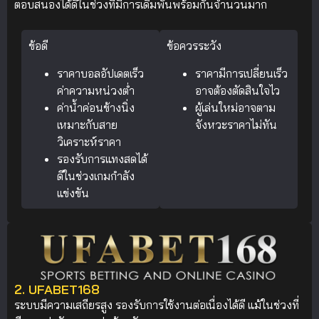
ตอบสนองได้ดีในช่วงที่มีการเดิมพันพร้อมกันจำนวนมาก
ข้อดี
ข้อควรระวัง
ราคาบอลอัปเดตเร็ว
ราคามีการเปลี่ยนเร็ว
ค่าความหน่วงต่ำ
อาจต้องตัดสินใจไว
ค่าน้ำค่อนข้างนิ่ง
ผู้เล่นใหม่อาจตาม
เหมาะกับสาย
จังหวะราคาไม่ทัน
วิเคราะห์ราคา
รองรับการแทงสดได้
ดีในช่วงเกมกำลัง
แข่งขัน
2. UFABET168
ระบบมีความเสถียรสูง รองรับการใช้งานต่อเนื่องได้ดี แม้ในช่วงที่