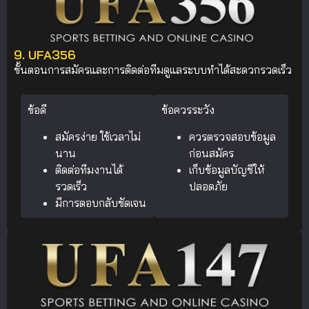
9. UFA356
ขั้นตอนการสมัครและการติดต่อทีมดูแลระบบทำได้สะดวกรวดเร็ว
ข้อดี
ข้อควรระวัง
สมัครง่าย ใช้เวลาไม่
ควรตรวจสอบข้อมูล
นาน
ก่อนสมัคร
ติดต่อทีมงานได้
เก็บข้อมูลบัญชีให้
รวดเร็ว
ปลอดภัย
มีการตอบกลับชัดเจน