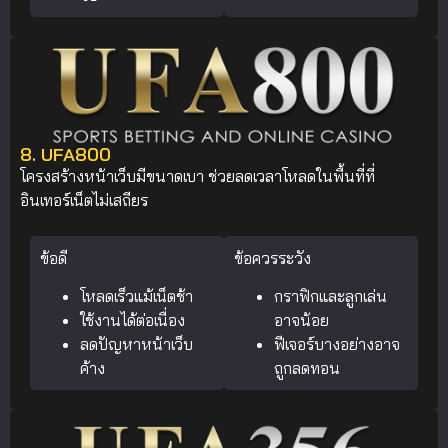
8. UFA800
โครงสร้างหน้าเว็บมีขนาดเบา ช่วยลดเวลาโหลดในพื้นที่ที่
อินเทอร์เน็ตไม่เสถียร
ข้อดี
ข้อควรระวัง
โหลดเร็วแม้เน็ตช้า
กราฟิกและลูกเล่น
ใช้งานได้ต่อเนื่อง
อาจน้อย
ลดปัญหาหน้าเว็บ
ฟีเจอร์บางอย่างอาจ
ค้าง
ถูกลดทอน