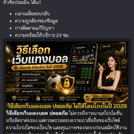
หัวข้อประเมิน ได้แก่
เวลาเฉลี่ยตอบกลับ
ความถูกต้องของข้อมูล
การติดตามแก้ปัญหา
ความพร้อมให้บริการ 24 ชม.
วิธีเลือกเว็บแทงบอล ปลอดภัย ไม่ให้โดนโกงในปี 2026
วิธีเลือกเว็บแทงบอล ปลอดภัย
ไม่ควรพิจารณาแค่โปรโมชั่น
หรืออัตราต่อรอง แต่ควรตรวจสอบความน่าเชื่อถือของเว็บไซต์
ความโปร่งใสของเงื่อนไข และคุณภาพของระบบก่อนสมัครใช้งาน