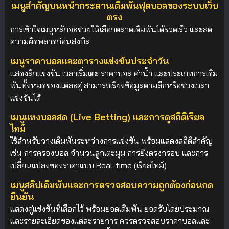
เมนูสำคัญบนหน้ากระดานเดิมพันฟุตบอลของระบบเว็บ
ตรง
การเข้าใจเมนูหลักจะช่วยให้เลือกตลาดเดิมพันได้รวดเร็ว และลด
ความผิดพลาดก่อนส่งบิล
เมนูราคาบอลและตารางแข่งขันประจำวัน
แสดงลีกแข่งขัน เวลาเริ่มเตะ ราคาบอล ค่าน้ำ และประเภทการเดิม
พันทั้งหมดของแต่ละคู่ สามารถเรียงข้อมูลตามลีกหรือช่วงเวลา
แข่งขันได้
เมนูแทงบอลสด (Live Betting) และการดูสถิติเรียล
ไทม์
ใช้สำหรับวางเดิมพันระหว่างการแข่งขัน พร้อมแสดงสถิติสำคัญ
เช่น การครองบอล จำนวนลูกเตะมุม การยิงตรงกรอบ และการ
เปลี่ยนแปลงของราคาแบบ Real-time (เรียลไทม์)
เมนูสลิปเดิมพันและการตรวจสอบความถูกต้องก่อนกด
ยืนยัน
แสดงคู่แข่งขันที่เลือกไว้ พร้อมยอดเดิมพัน ยอดรับโดยประมาณ
และรายละเอียดของแต่ละรายการ ควรตรวจสอบราคาบอลและ