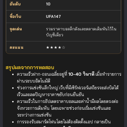
10
UFA147
รวมราคาบอลลีกดังและตลาดเดิมพันไว้ใน
บัญชีเดียว
★★★★☆
สรุปผลจากการทดสอบ
ความเร็วฝาก-ถอนเฉลี่ยอยู่ที่
10-40 วินาที
เมื่อทำรายการ
ผ่านระบบอัตโนมัติ
ช่วงการแข่งขันลีกใหญ่ เว็บที่มีเซิร์ฟเวอร์เสถียรจะส่งบิลได้
เร็วและลดปัญหาราคาขยับก่อนยืนยัน
ความเร็วในการอัปเดตราคาบอลและค่าน้ำมีผลโดยตรงต่อ
จังหวะการเดิมพัน โดยเฉพาะช่วงก่อนเริ่มแข่งขันและ
ระหว่างการแข่งขัน
การรองรับสมาร์ตโฟนโดยไม่ต้องติดตั้งแอป กลายเป็น