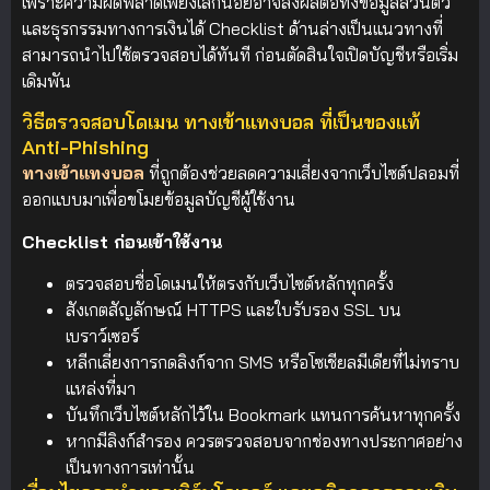
เพราะความผิดพลาดเพียงเล็กน้อยอาจส่งผลต่อทั้งข้อมูลส่วนตัว
และธุรกรรมทางการเงินได้ Checklist ด้านล่างเป็นแนวทางที่
สามารถนำไปใช้ตรวจสอบได้ทันที ก่อนตัดสินใจเปิดบัญชีหรือเริ่ม
เดิมพัน
วิธีตรวจสอบโดเมน ทางเข้าแทงบอล ที่เป็นของแท้
Anti-Phishing
ทางเข้าแทงบอล
ที่ถูกต้องช่วยลดความเสี่ยงจากเว็บไซต์ปลอมที่
ออกแบบมาเพื่อขโมยข้อมูลบัญชีผู้ใช้งาน
Checklist ก่อนเข้าใช้งาน
ตรวจสอบชื่อโดเมนให้ตรงกับเว็บไซต์หลักทุกครั้ง
สังเกตสัญลักษณ์ HTTPS และใบรับรอง SSL บน
เบราว์เซอร์
หลีกเลี่ยงการกดลิงก์จาก SMS หรือโซเชียลมีเดียที่ไม่ทราบ
แหล่งที่มา
บันทึกเว็บไซต์หลักไว้ใน Bookmark แทนการค้นหาทุกครั้ง
หากมีลิงก์สำรอง ควรตรวจสอบจากช่องทางประกาศอย่าง
เป็นทางการเท่านั้น