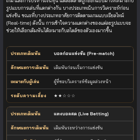
เกม และการบริหารเงินทุน แต่ละตลาดถูกออกแบบมาให้เหมาะกับ
รูปแบบการเล่นที่แตกต่างกัน บางประเภทเน้นการวิเคราะห์ก่อน
แข่งขัน ขณะที่บางประเภทอาศัยการติดตามเกมแบบเรียลไทม์
(Real-time) ดังนั้น การเข้าใจความแตกต่างของแต่ละรูปแบบจะ
ช่วยให้เลือกเดิมพันได้เหมาะกับสไตล์ของตัวเองมากขึ้น
ตารางเปรียบเทียบประเภทการเดิมพันฟุตบอล ลักษณะการเดิมพัน ผู้เล่นท
บอลก่อนแข่งขัน (Pre-match)
ประเภทเดิมพัน
ลักษณะการเดิมพัน
เหมาะกับผู้เล่น
เดิมพันก่อนเริ่มการแข่งขัน
ผู้ที่ชอบวิเคราะห์ข้อมูลล่วงหน้า
★★☆☆☆
แทงบอลสด (Live Betting)
เดิมพันระหว่างการแข่งขัน