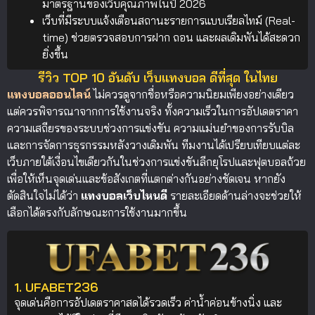
มาตรฐานของเว็บคุณภาพในปี 2026
เว็บที่มีระบบแจ้งเตือนสถานะรายการแบบเรียลไทม์ (Real-
time) ช่วยตรวจสอบการฝาก ถอน และผลเดิมพันได้สะดวก
ยิ่งขึ้น
รีวิว TOP 10 อันดับ เว็บแทงบอล ดีที่สุด ในไทย
แทงบอลออนไลน์
ไม่ควรดูจากชื่อหรือความนิยมเพียงอย่างเดียว
แต่ควรพิจารณาจากการใช้งานจริง ทั้งความเร็วในการอัปเดตราคา
ความเสถียรของระบบช่วงการแข่งขัน ความแม่นยำของการรับบิล
และการจัดการธุรกรรมหลังวางเดิมพัน ทีมงานได้เปรียบเทียบแต่ละ
เว็บภายใต้เงื่อนไขเดียวกันในช่วงการแข่งขันลีกยุโรปและฟุตบอลถ้วย
เพื่อให้เห็นจุดเด่นและข้อสังเกตที่แตกต่างกันอย่างชัดเจน หากยัง
ตัดสินใจไม่ได้ว่า
แทงบอลเว็บไหนดี
รายละเอียดด้านล่างจะช่วยให้
เลือกได้ตรงกับลักษณะการใช้งานมากขึ้น
1. UFABET236
จุดเด่นคือการอัปเดตราคาสดได้รวดเร็ว ค่าน้ำค่อนข้างนิ่ง และ