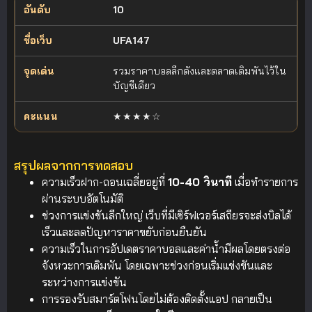
10
UFA147
รวมราคาบอลลีกดังและตลาดเดิมพันไว้ใน
บัญชีเดียว
★★★★☆
สรุปผลจากการทดสอบ
ความเร็วฝาก-ถอนเฉลี่ยอยู่ที่
10-40 วินาที
เมื่อทำรายการ
ผ่านระบบอัตโนมัติ
ช่วงการแข่งขันลีกใหญ่ เว็บที่มีเซิร์ฟเวอร์เสถียรจะส่งบิลได้
เร็วและลดปัญหาราคาขยับก่อนยืนยัน
ความเร็วในการอัปเดตราคาบอลและค่าน้ำมีผลโดยตรงต่อ
จังหวะการเดิมพัน โดยเฉพาะช่วงก่อนเริ่มแข่งขันและ
ระหว่างการแข่งขัน
การรองรับสมาร์ตโฟนโดยไม่ต้องติดตั้งแอป กลายเป็น