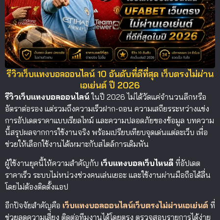
เอเย่นต์ มั่นคงปลอดภัย
จ่ายจริงทุกบิล
รีวิวเว็บแทงบอลออนไลน์ 10 อันดับที่ดีที่สุด เว็บตรงไม่ผ่าน
เอเย่นต์ ปี 2026
รีวิวเว็บแทงบอลออนไลน์
ในปี 2026 ไม่ได้วัดแค่จำนวนลีกหรือ
อัตราต่อรอง แต่รวมถึงความเร็วฝาก-ถอน ความเสถียรระหว่างแข่ง
การอัปเดตราคาแบบเรียลไทม์ และความปลอดภัยของข้อมูล บทความ
นี้สรุปผลจากการใช้งานจริง พร้อมเปรียบเทียบจุดเด่นแต่ละเว็บ เพื่อ
ช่วยให้เลือกใช้งานได้เหมาะกับสไตล์การเดิมพัน
ผู้ใช้งานยุคนี้ให้ความสำคัญกับ
เว็บแทงบอลเว็บไหนดี
ที่อัปเดต
ราคาเร็ว ระบบไม่หน่วงช่วงคนเล่นเยอะ และใช้งานผ่านมือถือได้ลื่น
โดยไม่ต้องติดตั้งแอป
อีกปัจจัยสำคัญคือ
เว็บแทงบอลออนไลน์เว็บตรงไม่ผ่านเอเย่นต์
ที่
ช่วยลดความเสี่ยง ติดต่อทีมงานได้โดยตรง ตรวจสอบรายการได้ง่าย