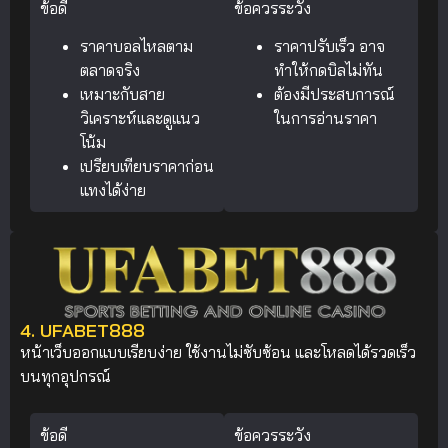
ข้อดี
ข้อควรระวัง
ราคาบอลไหลตาม
ราคาปรับเร็ว อาจ
ตลาดจริง
ทำให้กดบิลไม่ทัน
เหมาะกับสาย
ต้องมีประสบการณ์
วิเคราะห์และดูแนว
ในการอ่านราคา
โน้ม
เปรียบเทียบราคาก่อน
แทงได้ง่าย
4. UFABET888
หน้าเว็บออกแบบเรียบง่าย ใช้งานไม่ซับซ้อน และโหลดได้รวดเร็ว
บนทุกอุปกรณ์
ข้อดี
ข้อควรระวัง