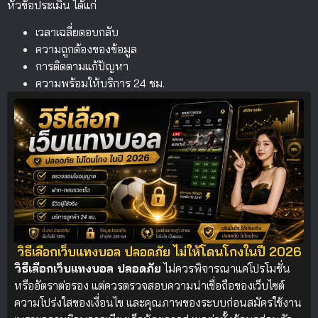
หัวข้อประเมิน ได้แก่
เวลาเฉลี่ยตอบกลับ
ความถูกต้องของข้อมูล
การติดตามแก้ปัญหา
ความพร้อมให้บริการ 24 ชม.
วิธีเลือกเว็บแทงบอล ปลอดภัย ไม่ให้โดนโกงในปี 2026
วิธีเลือกเว็บแทงบอล ปลอดภัย
ไม่ควรพิจารณาแค่โปรโมชั่น
หรืออัตราต่อรอง แต่ควรตรวจสอบความน่าเชื่อถือของเว็บไซต์
ความโปร่งใสของเงื่อนไข และคุณภาพของระบบก่อนสมัครใช้งาน