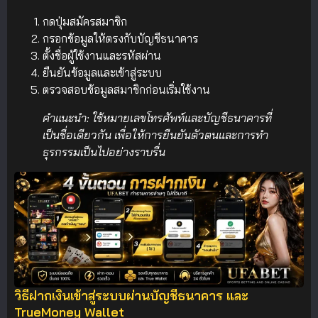
กดปุ่มสมัครสมาชิก
กรอกข้อมูลให้ตรงกับบัญชีธนาคาร
ตั้งชื่อผู้ใช้งานและรหัสผ่าน
ยืนยันข้อมูลและเข้าสู่ระบบ
ตรวจสอบข้อมูลสมาชิกก่อนเริ่มใช้งาน
คำแนะนำ: ใช้หมายเลขโทรศัพท์และบัญชีธนาคารที่
เป็นชื่อเดียวกัน เพื่อให้การยืนยันตัวตนและการทำ
ธุรกรรมเป็นไปอย่างราบรื่น
วิธีฝากเงินเข้าสู่ระบบผ่านบัญชีธนาคาร และ
TrueMoney Wallet