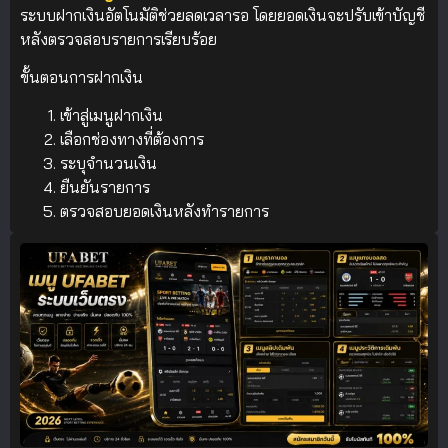
ระบบฝากเงินอัตโนมัติช่วยลดเวลารอ โดยยอดเงินจะปรับเข้าบัญชี
หลังตรวจสอบรายการเรียบร้อย
ขั้นตอนการฝากเงิน
เข้าสู่เมนูฝากเงิน
เลือกช่องทางที่ต้องการ
ระบุจำนวนเงิน
ยืนยันรายการ
ตรวจสอบยอดเงินหลังทำรายการ