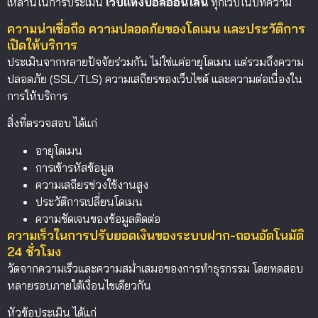
เหล่านี้ในการประเมิน
เว็บแทงบอลออนไลน์
ทุกเว็บในบทความ
ความน่าเชื่อถือ ความปลอดภัยของโดเมน และประวัติการ
เปิดให้บริการ
ประเมินจากหลายปัจจัยร่วมกัน ไม่ใช่แค่อายุโดเมน แต่รวมถึงความ
ปลอดภัย (SSL/TLS) ความเสถียรของเว็บไซต์ และความต่อเนื่องใน
การให้บริการ
สิ่งที่ตรวจสอบ ได้แก่
อายุโดเมน
การเข้ารหัสข้อมูล
ความเสถียรช่วงใช้งานสูง
ประวัติการเปลี่ยนโดเมน
ความชัดเจนของข้อมูลติดต่อ
ความเร็วในการปรับยอดเงินของระบบฝาก-ถอนอัตโนมัติ
24 ชั่วโมง
วัดจากความเร็วและความสม่ำเสมอของการทำธุรกรรม โดยทดสอบ
หลายรอบภายใต้เงื่อนไขเดียวกัน
หัวข้อประเมิน ได้แก่