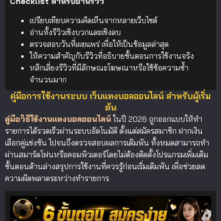
Checklist สำหรับอ่านรีวิว
เปรียบเทียบความคิดเห็นจากหลายเว็บไซต์
อ่านทั้งรีวิวเชิงบวกและเชิงลบ
ตรวจสอบวันที่เผยแพร่ เพื่อให้เป็นข้อมูลล่าสุด
ให้ความสำคัญกับรีวิวที่อธิบายขั้นตอนการใช้งานจริง
หลีกเลี่ยงรีวิวที่มีลักษณะโฆษณาหรือใช้ข้อความซ้ำ
จำนวนมาก
คู่มือการใช้งานระบบ เว็บแทงบอลออนไลน์ สำหรับผู้เริ่ม
ต้น
คู่มือวิธีใช้งานแทงบอลออนไลน์
ในปี 2026 ถูกออกแบบให้ทำ
รายการได้รวดเร็วผ่านระบบอัตโนมัติ ตั้งแต่สมัครสมาชิก ฝากเงิน
เลือกคู่แข่งขัน ไปจนถึงตรวจสอบผลการเดิมพัน ทั้งหมดสามารถทำ
ผ่านสมาร์ตโฟนหรือคอมพิวเตอร์โดยไม่ต้องติดตั้งโปรแกรมเพิ่มเติม
ขั้นตอนด้านล่างสรุปการใช้งานที่ควรรู้ก่อนเริ่มเดิมพัน เพื่อช่วยลด
ความผิดพลาดระหว่างทำรายการ