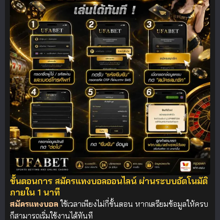
ขั้นตอนการ สมัครแทงบอลออนไลน์ ผ่านระบบอัตโนมัติ
ภายใน 1 นาที
สมัครแทงบอล
ใช้เวลาเพียงไม่กี่ขั้นตอน หากเตรียมข้อมูลให้ครบ
ก็สามารถเริ่มใช้งานได้ทันที