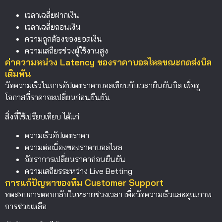
เวลาเฉลี่ยฝากเงิน
เวลาเฉลี่ยถอนเงิน
ความถูกต้องของยอดเงิน
ความเสถียรช่วงผู้ใช้งานสูง
ค่าความหน่วง Latency ของราคาบอลไหลขณะกดส่งบิล
เดิมพัน
วัดความเร็วในการอัปเดตราคาบอลเทียบกับเวลายืนยันบิล เพื่อดู
โอกาสที่ราคาจะเปลี่ยนก่อนยืนยัน
สิ่งที่ใช้เปรียบเทียบ ได้แก่
ความเร็วอัปเดตราคา
ความต่อเนื่องของราคาบอลไหล
อัตราการเปลี่ยนราคาก่อนยืนยัน
ความเสถียรระหว่าง Live Betting
การแก้ปัญหาของทีม Customer Support
ทดสอบการตอบกลับในหลายช่วงเวลา เพื่อวัดความเร็วและคุณภาพ
การช่วยเหลือ