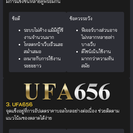
มีการแข่งขันหลายคู่พร้อมกัน
ข้อดี
ข้อควรระวัง
ระบบไม่ค้าง แม้มีผู้ใช้
ฟีเจอร์บางส่วนอาจ
งานจำนวนมาก
ไม่หลากหลายเท่า
โหลดหน้าเว็บเร็วและ
บางเว็บ
สม่ำเสมอ
ดีไซน์เน้นใช้งาน
เหมาะกับการใช้งาน
มากกว่าความทัน
ระยะยาว
สมัย
3. UFA656
จุดแข็งอยู่ที่การอัปเดตราคาบอลไหลอย่างต่อเนื่อง ช่วยติดตาม
แนวโน้มของตลาดได้ง่าย