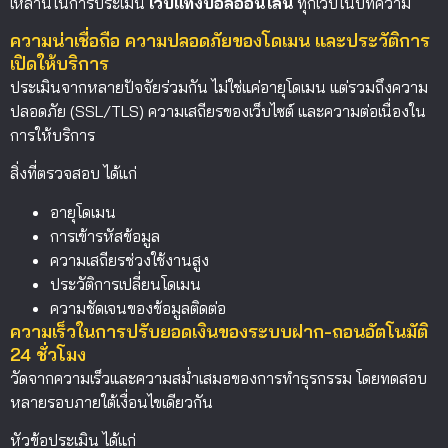
เหล่านี้ในการประเมิน
เว็บแทงบอลออนไลน์
ทุกเว็บในบทความ
ความน่าเชื่อถือ ความปลอดภัยของโดเมน และประวัติการ
เปิดให้บริการ
ประเมินจากหลายปัจจัยร่วมกัน ไม่ใช่แค่อายุโดเมน แต่รวมถึงความ
ปลอดภัย (SSL/TLS) ความเสถียรของเว็บไซต์ และความต่อเนื่องใน
การให้บริการ
สิ่งที่ตรวจสอบ ได้แก่
อายุโดเมน
การเข้ารหัสข้อมูล
ความเสถียรช่วงใช้งานสูง
ประวัติการเปลี่ยนโดเมน
ความชัดเจนของข้อมูลติดต่อ
ความเร็วในการปรับยอดเงินของระบบฝาก-ถอนอัตโนมัติ
24 ชั่วโมง
วัดจากความเร็วและความสม่ำเสมอของการทำธุรกรรม โดยทดสอบ
หลายรอบภายใต้เงื่อนไขเดียวกัน
หัวข้อประเมิน ได้แก่