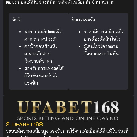
ตอบสนองได้ดีในช่วงที่มีการเดิมพันพร้อมกันจำนวนมาก
ข้อดี
ข้อควรระวัง
ราคาบอลอัปเดตเร็ว
ราคามีการเปลี่ยนเร็ว
ค่าความหน่วงต่ำ
อาจต้องตัดสินใจไว
ค่าน้ำค่อนข้างนิ่ง
ผู้เล่นใหม่อาจตาม
เหมาะกับสาย
จังหวะราคาไม่ทัน
วิเคราะห์ราคา
รองรับการแทงสดได้
ดีในช่วงเกมกำลัง
แข่งขัน
2. UFABET168
ระบบมีความเสถียรสูง รองรับการใช้งานต่อเนื่องได้ดี แม้ในช่วงที่