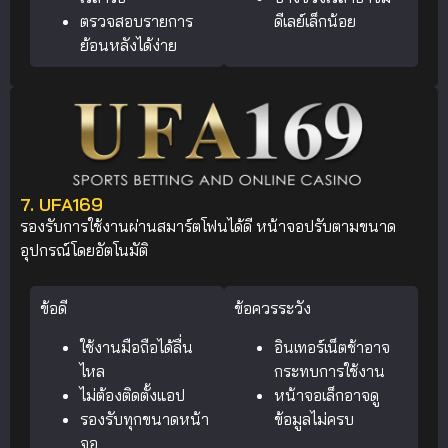
ตรวจสอบรายการ
ดีเลย์เล็กน้อย
ย้อนหลังได้ง่าย
7. UFA169
รองรับการใช้งานผ่านสมาร์ตโฟนได้ดี หน้าจอปรับตามขนาด
อุปกรณ์โดยอัตโนมัติ
ข้อดี
ข้อควรระวัง
ใช้งานมือถือได้ลื่น
อินเทอร์เน็ตช้าอาจ
ไหล
กระทบการใช้งาน
ไม่ต้องติดตั้งแอป
หน้าจอเล็กอาจดู
รองรับทุกขนาดหน้า
ข้อมูลไม่ครบ
จอ