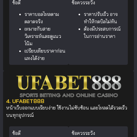
ข้อดี
ข้อควรระวัง
ราคาบอลไหลตาม
ราคาปรับเร็ว อาจ
ตลาดจริง
ทำให้กดบิลไม่ทัน
เหมาะกับสาย
ต้องมีประสบการณ์
วิเคราะห์และดูแนว
ในการอ่านราคา
โน้ม
เปรียบเทียบราคาก่อน
แทงได้ง่าย
4. UFABET888
หน้าเว็บออกแบบเรียบง่าย ใช้งานไม่ซับซ้อน และโหลดได้รวดเร็ว
บนทุกอุปกรณ์
ข้อดี
ข้อควรระวัง