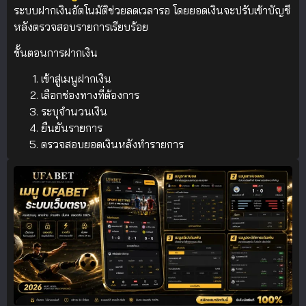
ระบบฝากเงินอัตโนมัติช่วยลดเวลารอ โดยยอดเงินจะปรับเข้าบัญชี
หลังตรวจสอบรายการเรียบร้อย
ขั้นตอนการฝากเงิน
เข้าสู่เมนูฝากเงิน
เลือกช่องทางที่ต้องการ
ระบุจำนวนเงิน
ยืนยันรายการ
ตรวจสอบยอดเงินหลังทำรายการ