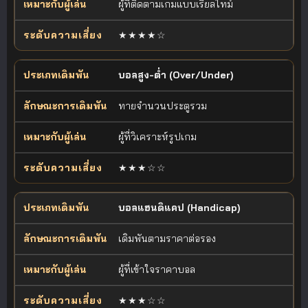
ผู้ที่ติดตามเกมแบบเรียลไทม์
★★★★☆
บอลสูง-ต่ำ (Over/Under)
ทายจำนวนประตูรวม
ผู้ที่วิเคราะห์รูปเกม
★★★☆☆
บอลแฮนดิแคป (Handicap)
เดิมพันตามราคาต่อรอง
ผู้ที่เข้าใจราคาบอล
★★★☆☆