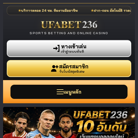
บริการตลอด 24 ชม. ทีมงานมืออาชีพ
ฝาก-ถอน อัตโนมัติ รวดเร็วภายในไม่กี่วิน
SPORTS BETTING AND ONLINE CASINO
ทางเข้าเล่น
เข้าสู่ระบบทันที
สมัครสมาชิก
รับโบนัสสุดพิเศษ
เมนูหลัก
รีวิวเว็บแทงบอลออนไลน์
10 อันดับ เว็บตรงไม่ผ่าน