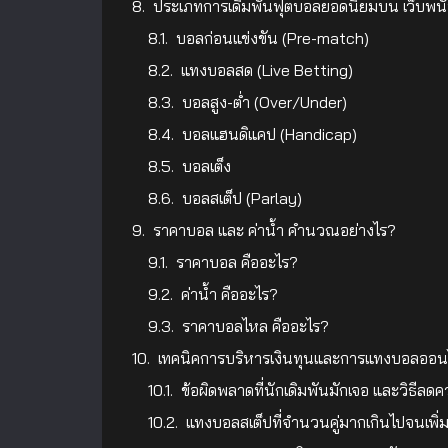
ประเภทการเดิมพันฟุตบอลยอดนิยมบน เว็บพน
บอลก่อนแข่งขัน (Pre-match)
แทงบอลสด (Live Betting)
บอลสูง-ต่ำ (Over/Under)
บอลแฮนดิแคป (Handicap)
บอลเต็ง
บอลสเต็ป (Parlay)
ราคาบอล และ ค่าน้ำ คำนวณอย่างไร?
ราคาบอล คืออะไร?
ค่าน้ำ คืออะไร?
ราคาบอลไหล คืออะไร?
เทคนิคการบริหารเงินทุนและการแทงบอลออน
ข้อผิดพลาดที่นักเดิมพันมักเจอ และวิธีลดค
แทงบอลสเต็ปที่จำนวนคู่มากเกินไปจนเพิ่ม