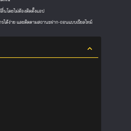
ื่นโดยไม่ต้องติดตั้งแอป
การได้ง่าย และติดตามสถานะฝาก-ถอนแบบเรียลไทม์