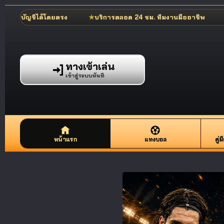
ญชีได้โดยตรง
บริการตลอด 24 ชม. ทีมงานมืออาชีพ
ฝาก-ถอน
ทางเข้าเล่น
เข้าสู่ระบบทันที
หน้าแรก
แทงบอล
คู่
รีวิวเว็บแทงบอลออ