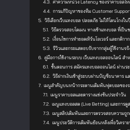
ค่าความหน่วง Latency ของราคาบอลไหล
การแก้ปัญหาของทีม Customer Suppor
วิธีเลือกเว็บแทงบอล ปลอดภัย ไม่ให้โดนโกงใน
วิธีตรวจสอบโดเมน ทางเข้าแทงบอล ที่เป็น
เงื่อนไขการทำยอดเทิร์นโอเวอร์ และกติกาก
รีวิวและกระแสตอบรับจากกลุ่มผู้ใช้งานจร
คู่มือการใช้งานระบบ เว็บแทงบอลออนไลน์ สำหรับ
ขั้นตอนการ สมัครแทงบอลออนไลน์ ผ่านระบ
วิธีฝากเงินเข้าสู่ระบบผ่านบัญชีธนาคาร
เมนูสำคัญบนหน้ากระดานเดิมพันฟุตบอลของร
เมนูราคาบอลและตารางแข่งขันประจำวัน
เมนูแทงบอลสด (Live Betting) และการดูสถิ
เมนูสลิปเดิมพันและการตรวจสอบความถูกต
เมนูประวัติการเดิมพันย้อนหลังเพื่อวิเคราะห