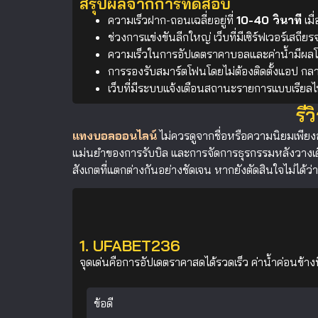
สรุปผลจากการทดสอบ
ความเร็วฝาก-ถอนเฉลี่ยอยู่ที่
10-40 วินาที
เมื
ช่วงการแข่งขันลีกใหญ่ เว็บที่มีเซิร์ฟเวอร์เสถ
ความเร็วในการอัปเดตราคาบอลและค่าน้ำมีผลโด
การรองรับสมาร์ตโฟนโดยไม่ต้องติดตั้งแอป 
เว็บที่มีระบบแจ้งเตือนสถานะรายการแบบเรียล
รี
แทงบอลออนไลน์
ไม่ควรดูจากชื่อหรือความนิยมเพีย
แม่นยำของการรับบิล และการจัดการธุรกรรมหลังวางเดิมพ
สังเกตที่แตกต่างกันอย่างชัดเจน หากยังตัดสินใจไม่ได้ว่
1. UFABET236
จุดเด่นคือการอัปเดตราคาสดได้รวดเร็ว ค่าน้ำค่อนข้
ข้อดี