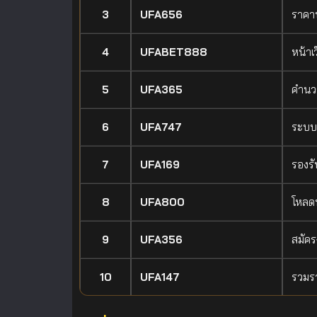
3
UFA656
ราคาบ
4
UFABET888
หน้าเ
5
UFA365
คำนว
6
UFA747
ระบบฝ
7
UFA169
รองรั
8
UFA800
โหลดห
9
UFA356
สมัคร
10
UFA147
รวมรา