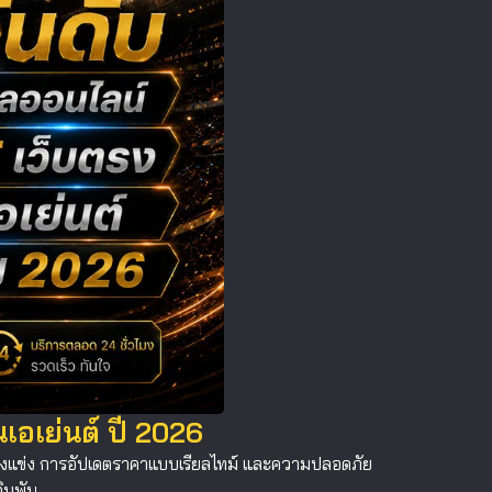
นเอเย่นต์ ปี 2026
างแข่ง การอัปเดตราคาแบบเรียลไทม์ และความปลอดภัย
ดิมพัน