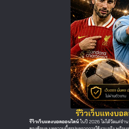
รีวิวเว็บแทงบอลอ
รีวิวเว็บแทงบอลออนไลน์
ในปี 2026 ไม่ได้วัดแค่จำ
ของข้อมูล บทความนี้สรุปผลจากการใช้งานจริง พร้อมเปรี