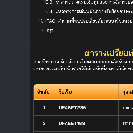
ขาดการวางแผนเงินทุนและการจัดการยอด
แนวทางการเล่นพนันอย่างรับผิดชอบ Re
[FAQ] คำถามที่พบบ่อยเกี่ยวกับระบบ เว็บแทง
สรุป
ตารางเปรียบเท
หากต้องการเปรียบเทียบ
เว็บแทงบอลออนไลน์
แบบร
เด่นของแต่ละเว็บ เพื่อช่วยให้เลือกเว็บที่เหมาะกับลัก
อันดับ
ชื่อเว็บ
จุดเ
1
UFABET236
ราคาส
2
UFABET168
ระบบเ