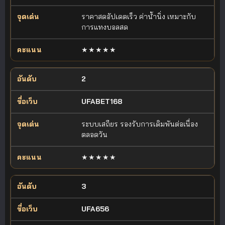
ราคาสดอัปเดตเร็ว ค่าน้ำนิ่ง เหมาะกับ
การแทงบอลสด
★★★★★
2
UFABET168
ระบบเสถียร รองรับการเดิมพันต่อเนื่อง
ตลอดวัน
★★★★★
3
UFA656