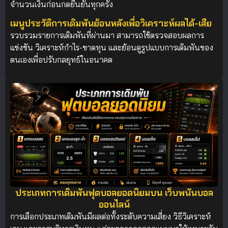
จำนวนเงินก่อนกดยืนยันทุกครั้ง
เมนูประวัติการเดิมพันย้อนหลังเพื่อวิเคราะห์ผลได้-เสีย
รวบรวมรายการเดิมพันที่ผ่านมา สามารถใช้ตรวจสอบผลการ
แข่งขัน วิเคราะห์กำไร-ขาดทุน และย้อนดูรูปแบบการเดิมพันของ
ตนเองเพื่อปรับกลยุทธ์ในอนาคต
ประเภทการเดิมพันฟุตบอลยอดนิยมบน เว็บพนันบอล
ออนไลน์
การเลือกประเภทเดิมพันมีผลต่อทั้งระดับความเสี่ยง วิธีวิเคราะห์