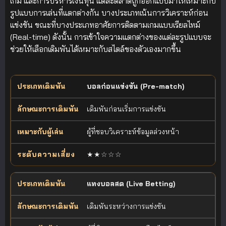
เกม และการบริหารเงินทุน แต่ละตลาดถูกออกแบบมาให้เหมาะกับ
รูปแบบการเล่นที่แตกต่างกัน บางประเภทเน้นการวิเคราะห์ก่อน
แข่งขัน ขณะที่บางประเภทอาศัยการติดตามเกมแบบเรียลไทม์
(Real-time) ดังนั้น การเข้าใจความแตกต่างของแต่ละรูปแบบจะ
ช่วยให้เลือกเดิมพันได้เหมาะกับสไตล์ของตัวเองมากขึ้น
ตารางเปรียบเทียบประเภทการเดิมพันฟุตบอล ลักษณะการเดิมพัน ผู้เล่นท
บอลก่อนแข่งขัน (Pre-match)
ประเภทเดิมพัน
ลักษณะการเดิมพัน
เหมาะกับผู้เล่น
เดิมพันก่อนเริ่มการแข่งขัน
ผู้ที่ชอบวิเคราะห์ข้อมูลล่วงหน้า
★★☆☆☆
แทงบอลสด (Live Betting)
เดิมพันระหว่างการแข่งขัน