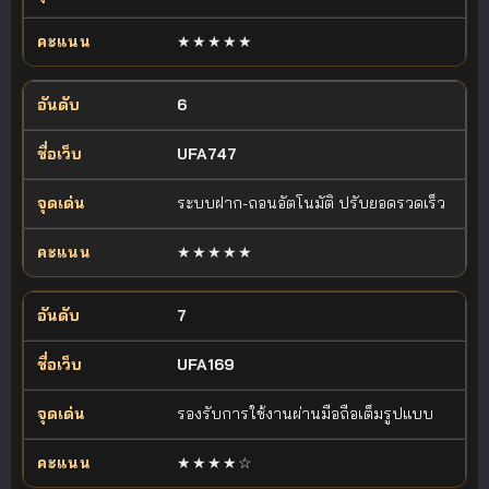
★★★★★
6
UFA747
ระบบฝาก-ถอนอัตโนมัติ ปรับยอดรวดเร็ว
★★★★★
7
UFA169
รองรับการใช้งานผ่านมือถือเต็มรูปแบบ
★★★★☆