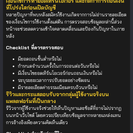
เงื่อนไขการทำยอดเทิร์นโอเวอร์ และกติกาการถอนเงิน
ที่โปร่งใสก่อนเปิดบัญชี
หลายปัญหาที่พบหลังสมัครใช้งานเกิดจากการไม่อ่านรายละเอียด
ของเงื่อนไขการใช้งานตั้งแต่ต้น การตรวจสอบข้อมูลเหล่านี้ล่วง
หน้าจะช่วยลดความเข้าใจคลาดเคลื่อนและป้องกันปัญหาในภาย
หลัง
Checklist ที่ควรตรวจสอบ
มียอดถอนขั้นต่ำหรือไม่
กำหนดจำนวนครั้งในการถอนต่อวันหรือไม่
มีเงื่อนไขยอดเทิร์นโอเวอร์ก่อนถอนเงินหรือไม่
ระบุระยะเวลาการปรับยอดอย่างชัดเจน
มีรายละเอียดค่าธรรมเนียมครบถ้วนหรือไม่
รีวิวและกระแสตอบรับจากกลุ่มผู้ใช้งานจริงบน
แพลตฟอร์มที่เป็นกลาง
รีวิวจากผู้ใช้งานจริงช่วยให้เห็นปัญหาและข้อดีที่อาจไม่ปรากฏ
บนหน้าเว็บไซต์ โดยควรเปรียบเทียบข้อมูลจากหลายแหล่งแทน
การอ้างอิงเพียงความคิดเห็นเดียว