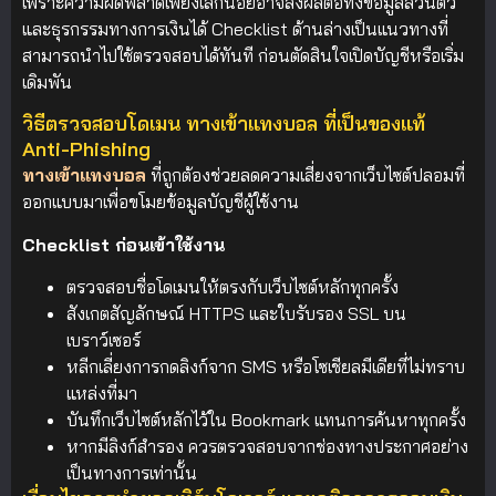
เพราะความผิดพลาดเพียงเล็กน้อยอาจส่งผลต่อทั้งข้อมูลส่วนตัว
และธุรกรรมทางการเงินได้ Checklist ด้านล่างเป็นแนวทางที่
สามารถนำไปใช้ตรวจสอบได้ทันที ก่อนตัดสินใจเปิดบัญชีหรือเริ่ม
เดิมพัน
วิธีตรวจสอบโดเมน ทางเข้าแทงบอล ที่เป็นของแท้
Anti-Phishing
ทางเข้าแทงบอล
ที่ถูกต้องช่วยลดความเสี่ยงจากเว็บไซต์ปลอมที่
ออกแบบมาเพื่อขโมยข้อมูลบัญชีผู้ใช้งาน
Checklist ก่อนเข้าใช้งาน
ตรวจสอบชื่อโดเมนให้ตรงกับเว็บไซต์หลักทุกครั้ง
สังเกตสัญลักษณ์ HTTPS และใบรับรอง SSL บน
เบราว์เซอร์
หลีกเลี่ยงการกดลิงก์จาก SMS หรือโซเชียลมีเดียที่ไม่ทราบ
แหล่งที่มา
บันทึกเว็บไซต์หลักไว้ใน Bookmark แทนการค้นหาทุกครั้ง
หากมีลิงก์สำรอง ควรตรวจสอบจากช่องทางประกาศอย่าง
เป็นทางการเท่านั้น