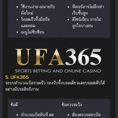
ใช้งานง่าย เหมาะกับ
ฟีเจอร์อาจไม่ลึกเท่า
มือใหม่
เว็บขั้นสูง
โหลดเร็วทั้งมือถือ
ดีไซน์เรียบ อาจไม่
และคอม
ถูกใจบางคน
เมนูไม่ซับซ้อน
5. UFA365
ระบบคำนวณบิลรวดเร็ว รองรับทั้งบอลเดี่ยวและบอลสเต็ปได้
อย่างมีประสิทธิภาพ
ข้อดี
ข้อควรระวัง
คำนวณบิลทันที ลด
ต้องตรวจสอบบิล