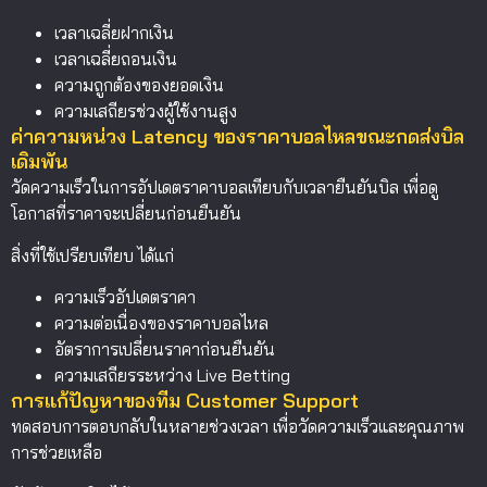
เวลาเฉลี่ยฝากเงิน
เวลาเฉลี่ยถอนเงิน
ความถูกต้องของยอดเงิน
ความเสถียรช่วงผู้ใช้งานสูง
ค่าความหน่วง Latency ของราคาบอลไหลขณะกดส่งบิล
เดิมพัน
วัดความเร็วในการอัปเดตราคาบอลเทียบกับเวลายืนยันบิล เพื่อดู
โอกาสที่ราคาจะเปลี่ยนก่อนยืนยัน
สิ่งที่ใช้เปรียบเทียบ ได้แก่
ความเร็วอัปเดตราคา
ความต่อเนื่องของราคาบอลไหล
อัตราการเปลี่ยนราคาก่อนยืนยัน
ความเสถียรระหว่าง Live Betting
การแก้ปัญหาของทีม Customer Support
ทดสอบการตอบกลับในหลายช่วงเวลา เพื่อวัดความเร็วและคุณภาพ
การช่วยเหลือ