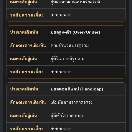
ผู้ที่ติดตามเกมแบบเรียลไทม์
★★★★☆
บอลสูง-ต่ำ (Over/Under)
ทายจำนวนประตูรวม
ผู้ที่วิเคราะห์รูปเกม
★★★☆☆
บอลแฮนดิแคป (Handicap)
เดิมพันตามราคาต่อรอง
ผู้ที่เข้าใจราคาบอล
★★★☆☆