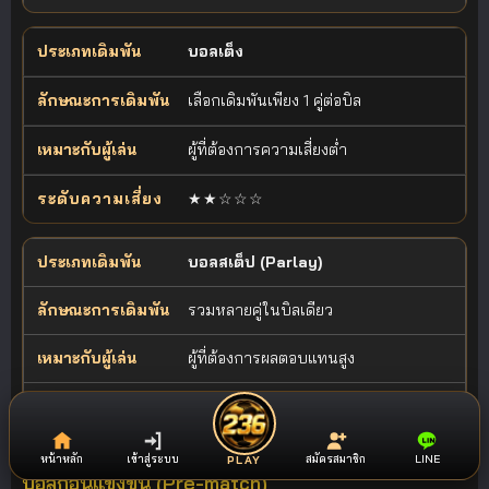
บอลเต็ง
เลือกเดิมพันเพียง 1 คู่ต่อบิล
ผู้ที่ต้องการความเสี่ยงต่ำ
★★☆☆☆
บอลสเต็ป (Parlay)
รวมหลายคู่ในบิลเดียว
ผู้ที่ต้องการผลตอบแทนสูง
★★★★★
หน้าหลัก
เข้าสู่ระบบ
สมัครสมาชิก
LINE
PLAY
บอลก่อนแข่งขัน (Pre-match)