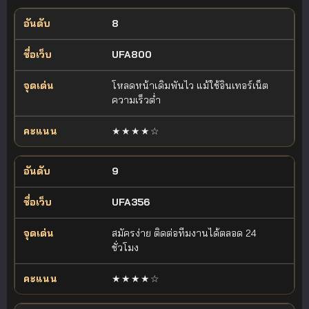
8
UFA800
โหลดหน้าเดิมพันไว แม้ใช้อินเทอร์เน็ต
ความเร็วต่ำ
★★★★☆
9
UFA356
สมัครง่าย ติดต่อทีมงานได้ตลอด 24
ชั่วโมง
★★★★☆