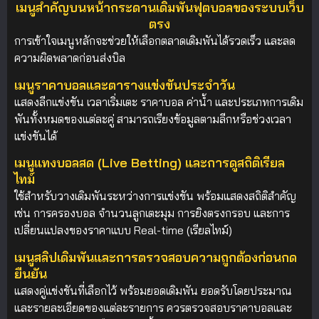
เมนูสำคัญบนหน้ากระดานเดิมพันฟุตบอลของระบบเว็บ
ตรง
การเข้าใจเมนูหลักจะช่วยให้เลือกตลาดเดิมพันได้รวดเร็ว และลด
ความผิดพลาดก่อนส่งบิล
เมนูราคาบอลและตารางแข่งขันประจำวัน
แสดงลีกแข่งขัน เวลาเริ่มเตะ ราคาบอล ค่าน้ำ และประเภทการเดิม
พันทั้งหมดของแต่ละคู่ สามารถเรียงข้อมูลตามลีกหรือช่วงเวลา
แข่งขันได้
เมนูแทงบอลสด (Live Betting) และการดูสถิติเรียล
ไทม์
ใช้สำหรับวางเดิมพันระหว่างการแข่งขัน พร้อมแสดงสถิติสำคัญ
เช่น การครองบอล จำนวนลูกเตะมุม การยิงตรงกรอบ และการ
เปลี่ยนแปลงของราคาแบบ Real-time (เรียลไทม์)
เมนูสลิปเดิมพันและการตรวจสอบความถูกต้องก่อนกด
ยืนยัน
แสดงคู่แข่งขันที่เลือกไว้ พร้อมยอดเดิมพัน ยอดรับโดยประมาณ
และรายละเอียดของแต่ละรายการ ควรตรวจสอบราคาบอลและ