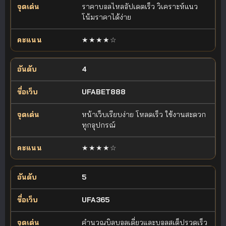
ราคาบอลไหลอัปเดตเร็ว วิเคราะห์แนว
โน้มราคาได้ง่าย
★★★★☆
4
UFABET888
หน้าเว็บเรียบง่าย โหลดเร็ว ใช้งานสะดวก
ทุกอุปกรณ์
★★★★☆
5
UFA365
คำนวณบิลบอลเดี่ยวและบอลสเต็ปรวดเร็ว