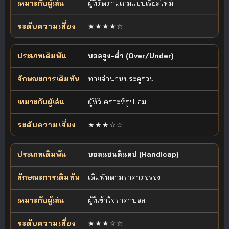
ผู้ที่ติดตามเกมแบบเรียลไทม์
★★★★☆
บอลสูง-ต่ำ (Over/Under)
ทายจำนวนประตูรวม
ผู้ที่วิเคราะห์รูปเกม
★★★☆☆
บอลแฮนดิแคป (Handicap)
เดิมพันตามราคาต่อรอง
ผู้ที่เข้าใจราคาบอล
★★★☆☆