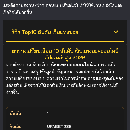
และติดตามสถานะฝาก-ถอนแบบเรียลไทม์ ทำให้ใช้งานโปร่งใสและ
เชื่อถือได้มากขึ้น
รีวิว Top10 อันดับ เว็บแทงบอล
ตารางเปรียบเทียบ 10 อันดับ เว็บแทงบอลออนไลน์
อัปเดตล่าสุด 2026
หากต้องการเปรียบเทียบ
เว็บแทงบอลออนไลน์
แบบรวดเร็ว
ตารางด้านล่างสรุปข้อมูลสำคัญจากการทดสอบจริง โดยเน้น
ความเสถียรของระบบ ความเร็วในการทำรายการ และจุดเด่นของ
แต่ละเว็บ เพื่อช่วยให้เลือกเว็บที่เหมาะกับลักษณะการใช้งานได้
ง่ายขึ้น
1
อันดับ
ชื่อเว็บ
จุดเด่นจากการทดสอบจริง
คะแนน
UFABET236