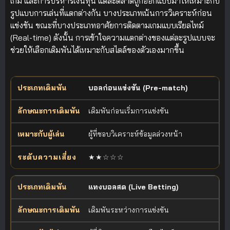
เกม และการบริหารเงินทุน แต่ละตลาดถูกออกแบบมาให้เหมาะกับ
รูปแบบการเล่นที่แตกต่างกัน บางประเภทเน้นการวิเคราะห์ก่อน
แข่งขัน ขณะที่บางประเภทอาศัยการติดตามเกมแบบเรียลไทม์
(Real-time) ดังนั้น การเข้าใจความแตกต่างของแต่ละรูปแบบจะ
ช่วยให้เลือกเดิมพันได้เหมาะกับสไตล์ของตัวเองมากขึ้น
ตารางเปรียบเทียบประเภทการเดิมพันฟุตบอล ลักษณะการเดิมพัน ผู้เล่นท
บอลก่อนแข่งขัน (Pre-match)
ประเภทเดิมพัน
ลักษณะการเดิมพัน
เหมาะกับผู้เล่น
เดิมพันก่อนเริ่มการแข่งขัน
ผู้ที่ชอบวิเคราะห์ข้อมูลล่วงหน้า
★★☆☆☆
แทงบอลสด (Live Betting)
เดิมพันระหว่างการแข่งขัน