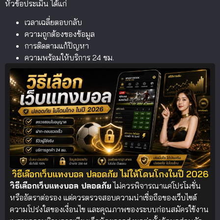
หัวข้อประเมิน ได้แก่
เวลาเฉลี่ยตอบกลับ
ความถูกต้องของข้อมูล
การติดตามแก้ปัญหา
ความพร้อมให้บริการ 24 ชม.
วิธีเลือกเว็บแทงบอล ปลอดภัย ไม่ให้โดนโกงในปี 2026
วิธีเลือกเว็บแทงบอล ปลอดภัย
ไม่ควรพิจารณาแค่โปรโมชั่น
หรืออัตราต่อรอง แต่ควรตรวจสอบความน่าเชื่อถือของเว็บไซต์
ความโปร่งใสของเงื่อนไข และคุณภาพของระบบก่อนสมัครใช้งาน