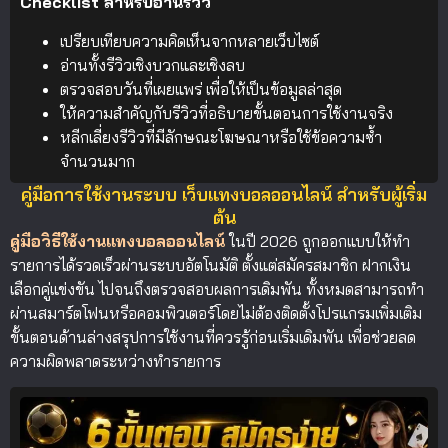
Checklist สำหรับอ่านรีวิว
เปรียบเทียบความคิดเห็นจากหลายเว็บไซต์
อ่านทั้งรีวิวเชิงบวกและเชิงลบ
ตรวจสอบวันที่เผยแพร่ เพื่อให้เป็นข้อมูลล่าสุด
ให้ความสำคัญกับรีวิวที่อธิบายขั้นตอนการใช้งานจริง
หลีกเลี่ยงรีวิวที่มีลักษณะโฆษณาหรือใช้ข้อความซ้ำ
จำนวนมาก
คู่มือการใช้งานระบบ เว็บแทงบอลออนไลน์ สำหรับผู้เริ่ม
ต้น
คู่มือวิธีใช้งานแทงบอลออนไลน์
ในปี 2026 ถูกออกแบบให้ทำ
รายการได้รวดเร็วผ่านระบบอัตโนมัติ ตั้งแต่สมัครสมาชิก ฝากเงิน
เลือกคู่แข่งขัน ไปจนถึงตรวจสอบผลการเดิมพัน ทั้งหมดสามารถทำ
ผ่านสมาร์ตโฟนหรือคอมพิวเตอร์โดยไม่ต้องติดตั้งโปรแกรมเพิ่มเติม
ขั้นตอนด้านล่างสรุปการใช้งานที่ควรรู้ก่อนเริ่มเดิมพัน เพื่อช่วยลด
ความผิดพลาดระหว่างทำรายการ