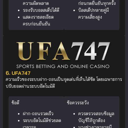
ความผิดพลาด
ก่อนกดยืนยันทุกครั้ง
รองรับบอลสเต็ปได้ดี
บิลสเต็ปหลายคู่มี
แสดงรายละเอียด
ความเสี่ยงสูง
ครบก่อนยืนยัน
6. UFA747
ความเร็วของระบบฝาก-ถอนเป็นจุดเด่นที่เห็นได้ชัด โดยเฉพาะการ
ปรับยอดผ่านระบบอัตโนมัติ
ข้อดี
ข้อควรระวัง
ฝาก-ถอนรวดเร็ว
ควรตรวจสอบข้อมูล
ระบบอัตโนมัติช่วยลด
บัญชีให้ถูกต้อง
เวลารอ
บางช่วงเวลาอาจมี