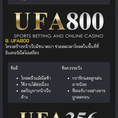
8. UFA800
โครงสร้างหน้าเว็บมีขนาดเบา ช่วยลดเวลาโหลดในพื้นที่ที่
อินเทอร์เน็ตไม่เสถียร
ข้อดี
ข้อควรระวัง
โหลดเร็วแม้เน็ตช้า
กราฟิกและลูกเล่น
ใช้งานได้ต่อเนื่อง
อาจน้อย
ลดปัญหาหน้าเว็บ
ฟีเจอร์บางอย่างอาจ
ค้าง
ถูกลดทอน