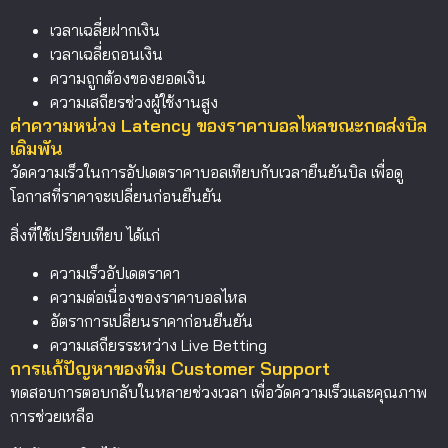
เวลาเฉลี่ยฝากเงิน
เวลาเฉลี่ยถอนเงิน
ความถูกต้องของยอดเงิน
ความเสถียรช่วงผู้ใช้งานสูง
ค่าความหน่วง Latency ของราคาบอลไหลขณะกดส่งบิล
เดิมพัน
วัดความเร็วในการอัปเดตราคาบอลเทียบกับเวลายืนยันบิล เพื่อดู
โอกาสที่ราคาจะเปลี่ยนก่อนยืนยัน
สิ่งที่ใช้เปรียบเทียบ ได้แก่
ความเร็วอัปเดตราคา
ความต่อเนื่องของราคาบอลไหล
อัตราการเปลี่ยนราคาก่อนยืนยัน
ความเสถียรระหว่าง Live Betting
การแก้ปัญหาของทีม Customer Support
ทดสอบการตอบกลับในหลายช่วงเวลา เพื่อวัดความเร็วและคุณภาพ
การช่วยเหลือ