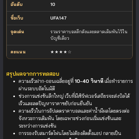
10
UFA147
รวมราคาบอลลีกดังและตลาดเดิมพันไว้ใน
บัญชีเดียว
★★★★☆
สรุปผลจากการทดสอบ
ความเร็วฝาก-ถอนเฉลี่ยอยู่ที่
10-40 วินาที
เมื่อทำรายการ
ผ่านระบบอัตโนมัติ
ช่วงการแข่งขันลีกใหญ่ เว็บที่มีเซิร์ฟเวอร์เสถียรจะส่งบิลได้
เร็วและลดปัญหาราคาขยับก่อนยืนยัน
ความเร็วในการอัปเดตราคาบอลและค่าน้ำมีผลโดยตรงต่อ
จังหวะการเดิมพัน โดยเฉพาะช่วงก่อนเริ่มแข่งขันและ
ระหว่างการแข่งขัน
การรองรับสมาร์ตโฟนโดยไม่ต้องติดตั้งแอป กลายเป็น