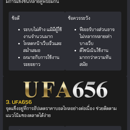
มีการแข่งขันหลายคู่พร้อมกัน
ข้อดี
ข้อควรระวัง
ระบบไม่ค้าง แม้มีผู้ใช้
ฟีเจอร์บางส่วนอาจ
งานจำนวนมาก
ไม่หลากหลายเท่า
โหลดหน้าเว็บเร็วและ
บางเว็บ
สม่ำเสมอ
ดีไซน์เน้นใช้งาน
เหมาะกับการใช้งาน
มากกว่าความทัน
ระยะยาว
สมัย
3. UFA656
จุดแข็งอยู่ที่การอัปเดตราคาบอลไหลอย่างต่อเนื่อง ช่วยติดตาม
แนวโน้มของตลาดได้ง่าย