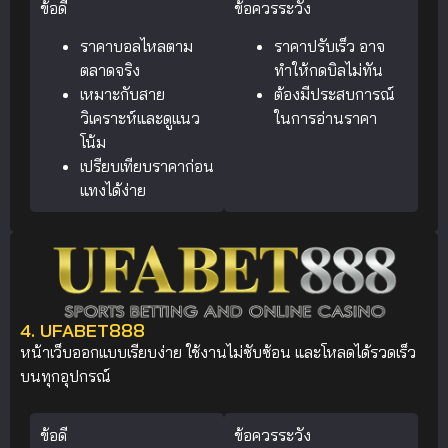
ข้อดี
ข้อควรระวัง
ราคาบอลไหลตาม
ราคาปรับเร็ว อาจ
ตลาดจริง
ทำให้กดบิลไม่ทัน
เหมาะกับสาย
ต้องมีประสบการณ์
วิเคราะห์และดูแนว
ในการอ่านราคา
โน้ม
เปรียบเทียบราคาก่อน
แทงได้ง่าย
4. UFABET888
หน้าเว็บออกแบบเรียบง่าย ใช้งานไม่ซับซ้อน และโหลดได้รวดเร็ว
บนทุกอุปกรณ์
ข้อดี
ข้อควรระวัง