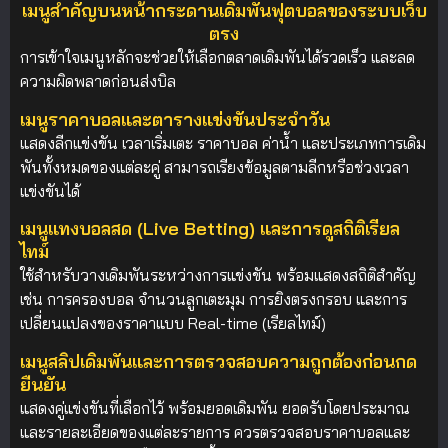
เมนูสำคัญบนหน้ากระดานเดิมพันฟุตบอลของระบบเว็บ
ตรง
การเข้าใจเมนูหลักจะช่วยให้เลือกตลาดเดิมพันได้รวดเร็ว และลด
ความผิดพลาดก่อนส่งบิล
เมนูราคาบอลและตารางแข่งขันประจำวัน
แสดงลีกแข่งขัน เวลาเริ่มเตะ ราคาบอล ค่าน้ำ และประเภทการเดิม
พันทั้งหมดของแต่ละคู่ สามารถเรียงข้อมูลตามลีกหรือช่วงเวลา
แข่งขันได้
เมนูแทงบอลสด (Live Betting) และการดูสถิติเรียล
ไทม์
ใช้สำหรับวางเดิมพันระหว่างการแข่งขัน พร้อมแสดงสถิติสำคัญ
เช่น การครองบอล จำนวนลูกเตะมุม การยิงตรงกรอบ และการ
เปลี่ยนแปลงของราคาแบบ Real-time (เรียลไทม์)
เมนูสลิปเดิมพันและการตรวจสอบความถูกต้องก่อนกด
ยืนยัน
แสดงคู่แข่งขันที่เลือกไว้ พร้อมยอดเดิมพัน ยอดรับโดยประมาณ
และรายละเอียดของแต่ละรายการ ควรตรวจสอบราคาบอลและ