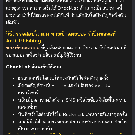
เพราะความผิดพลาดเพียงเล็กน้อยอาจส่งผลต่อทั้งข้อมูลส่วนตัว
และธุรกรรมทางการเงินได้ Checklist ด้านล่างเป็นแนวทางที่
สามารถนำไปใช้ตรวจสอบได้ทันที ก่อนตัดสินใจเปิดบัญชีหรือเริ่ม
เดิมพัน
วิธีตรวจสอบโดเมน ทางเข้าแทงบอล ที่เป็นของแท้
Anti-Phishing
ทางเข้าแทงบอล
ที่ถูกต้องช่วยลดความเสี่ยงจากเว็บไซต์ปลอมที่
ออกแบบมาเพื่อขโมยข้อมูลบัญชีผู้ใช้งาน
Checklist ก่อนเข้าใช้งาน
ตรวจสอบชื่อโดเมนให้ตรงกับเว็บไซต์หลักทุกครั้ง
สังเกตสัญลักษณ์ HTTPS และใบรับรอง SSL บน
เบราว์เซอร์
หลีกเลี่ยงการกดลิงก์จาก SMS หรือโซเชียลมีเดียที่ไม่ทราบ
แหล่งที่มา
บันทึกเว็บไซต์หลักไว้ใน Bookmark แทนการค้นหาทุกครั้ง
หากมีลิงก์สำรอง ควรตรวจสอบจากช่องทางประกาศอย่าง
เป็นทางการเท่านั้น