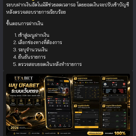
ระบบฝากเงินอัตโนมัติช่วยลดเวลารอ โดยยอดเงินจะปรับเข้าบัญชี
หลังตรวจสอบรายการเรียบร้อย
ขั้นตอนการฝากเงิน
เข้าสู่เมนูฝากเงิน
เลือกช่องทางที่ต้องการ
ระบุจำนวนเงิน
ยืนยันรายการ
ตรวจสอบยอดเงินหลังทำรายการ