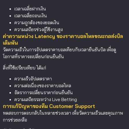
เวลาเฉลี่ยฝากเงิน
เวลาเฉลี่ยถอนเงิน
ความถูกต้องของยอดเงิน
ความเสถียรช่วงผู้ใช้งานสูง
ค่าความหน่วง Latency ของราคาบอลไหลขณะกดส่งบิล
เดิมพัน
วัดความเร็วในการอัปเดตราคาบอลเทียบกับเวลายืนยันบิล เพื่อดู
โอกาสที่ราคาจะเปลี่ยนก่อนยืนยัน
สิ่งที่ใช้เปรียบเทียบ ได้แก่
ความเร็วอัปเดตราคา
ความต่อเนื่องของราคาบอลไหล
อัตราการเปลี่ยนราคาก่อนยืนยัน
ความเสถียรระหว่าง Live Betting
การแก้ปัญหาของทีม Customer Support
ทดสอบการตอบกลับในหลายช่วงเวลา เพื่อวัดความเร็วและคุณภาพ
การช่วยเหลือ