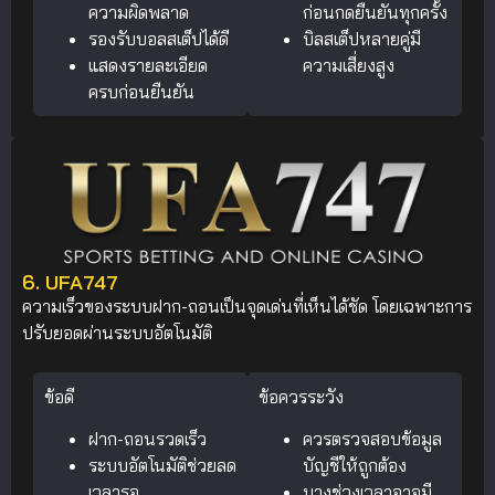
ความผิดพลาด
ก่อนกดยืนยันทุกครั้ง
รองรับบอลสเต็ปได้ดี
บิลสเต็ปหลายคู่มี
แสดงรายละเอียด
ความเสี่ยงสูง
ครบก่อนยืนยัน
6. UFA747
ความเร็วของระบบฝาก-ถอนเป็นจุดเด่นที่เห็นได้ชัด โดยเฉพาะการ
ปรับยอดผ่านระบบอัตโนมัติ
ข้อดี
ข้อควรระวัง
ฝาก-ถอนรวดเร็ว
ควรตรวจสอบข้อมูล
ระบบอัตโนมัติช่วยลด
บัญชีให้ถูกต้อง
เวลารอ
บางช่วงเวลาอาจมี