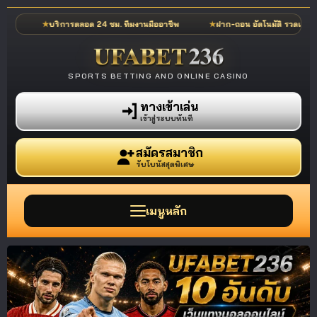
บริการตลอด 24 ชม. ทีมงานมืออาชีพ
ฝาก-ถอน อัตโนมัติ รวดเร็วภายในไม่กี่วินา
SPORTS BETTING AND ONLINE CASINO
ทางเข้าเล่น
เข้าสู่ระบบทันที
สมัครสมาชิก
รับโบนัสสุดพิเศษ
เมนูหลัก
รีวิวเว็บแทงบอลออนไลน์
10 อันดับ เว็บตรงไม่ผ่าน