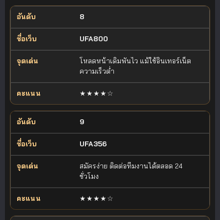
8
UFA800
โหลดหน้าเดิมพันไว แม้ใช้อินเทอร์เน็ต
ความเร็วต่ำ
★★★★☆
9
UFA356
สมัครง่าย ติดต่อทีมงานได้ตลอด 24
ชั่วโมง
★★★★☆