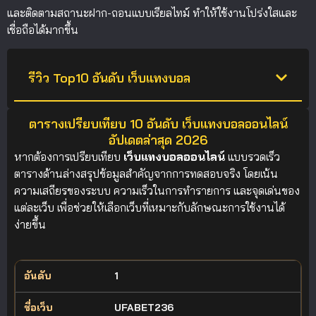
และติดตามสถานะฝาก-ถอนแบบเรียลไทม์ ทำให้ใช้งานโปร่งใสและ
เชื่อถือได้มากขึ้น
รีวิว Top10 อันดับ เว็บแทงบอล
ตารางเปรียบเทียบ 10 อันดับ เว็บแทงบอลออนไลน์
อัปเดตล่าสุด 2026
หากต้องการเปรียบเทียบ
เว็บแทงบอลออนไลน์
แบบรวดเร็ว
ตารางด้านล่างสรุปข้อมูลสำคัญจากการทดสอบจริง โดยเน้น
ความเสถียรของระบบ ความเร็วในการทำรายการ และจุดเด่นของ
แต่ละเว็บ เพื่อช่วยให้เลือกเว็บที่เหมาะกับลักษณะการใช้งานได้
ง่ายขึ้น
1
อันดับ
ชื่อเว็บ
จุดเด่นจากการทดสอบจริง
คะแนน
UFABET236