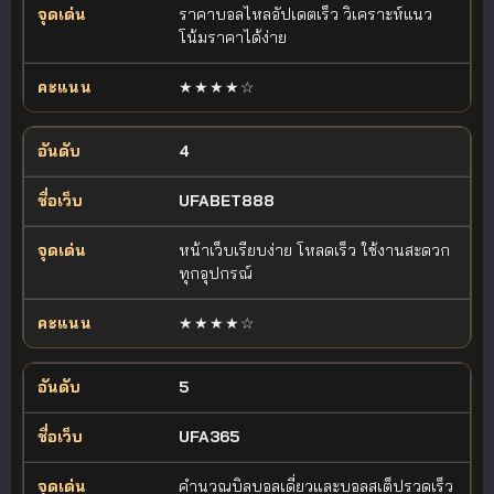
ราคาบอลไหลอัปเดตเร็ว วิเคราะห์แนว
โน้มราคาได้ง่าย
★★★★☆
4
UFABET888
หน้าเว็บเรียบง่าย โหลดเร็ว ใช้งานสะดวก
ทุกอุปกรณ์
★★★★☆
5
UFA365
คำนวณบิลบอลเดี่ยวและบอลสเต็ปรวดเร็ว