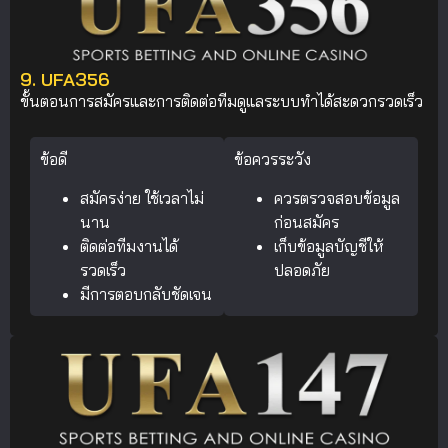
9. UFA356
ขั้นตอนการสมัครและการติดต่อทีมดูแลระบบทำได้สะดวกรวดเร็ว
ข้อดี
ข้อควรระวัง
สมัครง่าย ใช้เวลาไม่
ควรตรวจสอบข้อมูล
นาน
ก่อนสมัคร
ติดต่อทีมงานได้
เก็บข้อมูลบัญชีให้
รวดเร็ว
ปลอดภัย
มีการตอบกลับชัดเจน