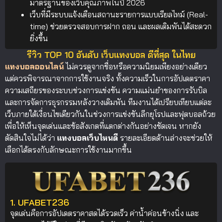
มาตรฐานของเว็บคุณภาพในปี 2026
เว็บที่มีระบบแจ้งเตือนสถานะรายการแบบเรียลไทม์ (Real-
time) ช่วยตรวจสอบการฝาก ถอน และผลเดิมพันได้สะดวก
ยิ่งขึ้น
รีวิว TOP 10 อันดับ เว็บแทงบอล ดีที่สุด ในไทย
แทงบอลออนไลน์
ไม่ควรดูจากชื่อหรือความนิยมเพียงอย่างเดียว
แต่ควรพิจารณาจากการใช้งานจริง ทั้งความเร็วในการอัปเดตราคา
ความเสถียรของระบบช่วงการแข่งขัน ความแม่นยำของการรับบิล
และการจัดการธุรกรรมหลังวางเดิมพัน ทีมงานได้เปรียบเทียบแต่ละ
เว็บภายใต้เงื่อนไขเดียวกันในช่วงการแข่งขันลีกยุโรปและฟุตบอลถ้วย
เพื่อให้เห็นจุดเด่นและข้อสังเกตที่แตกต่างกันอย่างชัดเจน หากยัง
ตัดสินใจไม่ได้ว่า
แทงบอลเว็บไหนดี
รายละเอียดด้านล่างจะช่วยให้
เลือกได้ตรงกับลักษณะการใช้งานมากขึ้น
1. UFABET236
จุดเด่นคือการอัปเดตราคาสดได้รวดเร็ว ค่าน้ำค่อนข้างนิ่ง และ