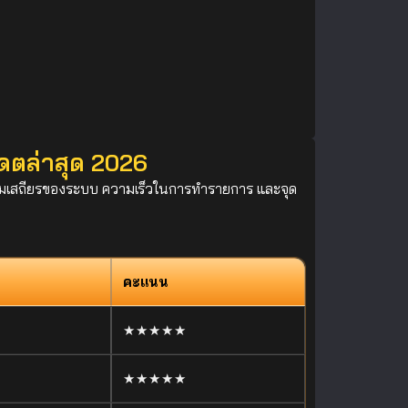
เดตล่าสุด 2026
ามเสถียรของระบบ ความเร็วในการทำรายการ และจุด
คะแนน
★★★★★
★★★★★