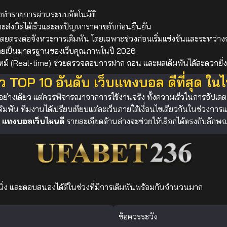
่อทำรายการผ่านระบบอัตโนมัติ
ียรจะส่งบิลได้เร็วและลดปัญหาราคาขยับก่อนยืนยัน
ยตรงต่อจังหวะการเดิมพัน โดยเฉพาะช่วงก่อนเริ่มแข่งขันและระหว่าง
กลายเป็นมาตรฐานของเว็บคุณภาพในปี 2026
ไทม์ (Real-time) ช่วยตรวจสอบการฝาก ถอน และผลเดิมพันได้สะดวกยิ่งข
วิว TOP 10 อันดับ เว็บแทงบอล ดีที่สุด ใน
งอย่างเดียว แต่ควรพิจารณาจากการใช้งานจริง ทั้งความเร็วในการอัป
ัน ทีมงานได้เปรียบเทียบแต่ละเว็บภายใต้เงื่อนไขเดียวกันในช่วงการแข่
า
แทงบอลเว็บไหนดี
รายละเอียดด้านล่างจะช่วยให้เลือกได้ตรงกับลักษ
างนิ่ง และตอบสนองได้ดีในช่วงที่มีการเดิมพันพร้อมกันจำนวนมาก
ข้อควรระวัง