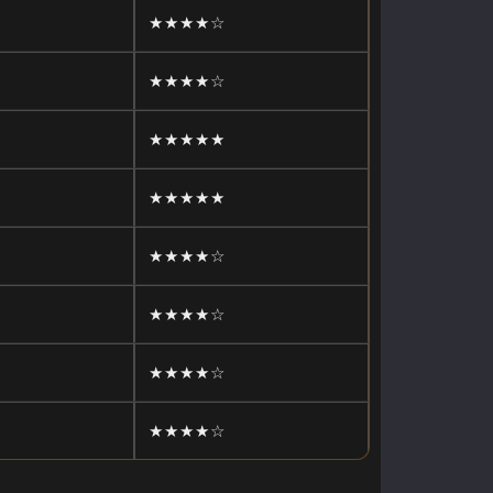
★★★★☆
★★★★☆
★★★★★
★★★★★
★★★★☆
★★★★☆
★★★★☆
★★★★☆