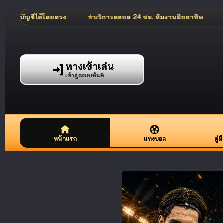
ญชีได้โดยตรง
บริการตลอด 24 ชม. ทีมงานมืออาชีพ
ฝาก-ถอน
ทางเข้าเล่น
เข้าสู่ระบบทันที
หน้าแรก
แทงบอล
คู่
รีวิวเว็บแทงบอลออ