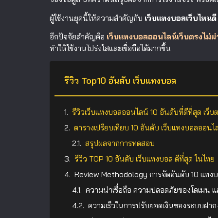
ผู้ใช้งานยุคนี้ให้ความสำคัญกับ
เว็บแทงบอลเว็บไหนดี
อีกปัจจัยสำคัญคือ
เว็บแทงบอลออนไลน์เว็บตรงไม่ผ่า
ทำให้ใช้งานโปร่งใสและเชื่อถือได้มากขึ้น
รีวิว Top10 อันดับ เว็บแทงบอล
รีวิวเว็บแทงบอลออนไลน์ 10 อันดับที่ดีที่สุด เว็
ตารางเปรียบเทียบ 10 อันดับ เว็บแทงบอลออนไล
สรุปผลจากการทดสอบ
รีวิว TOP 10 อันดับ เว็บแทงบอล ดีที่สุด ในไทย
Review Methodology การจัดอันดับ 10 แทงบอล
ความน่าเชื่อถือ ความปลอดภัยของโดเมน แล
ความเร็วในการปรับยอดเงินของระบบฝาก-ถ