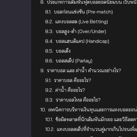
ประเภทการเดิมพันฟุตบอลยอดนิยมบน เว็บพน
บอลก่อนแข่งขัน (Pre-match)
แทงบอลสด (Live Betting)
บอลสูง-ต่ำ (Over/Under)
บอลแฮนดิแคป (Handicap)
บอลเต็ง
บอลสเต็ป (Parlay)
ราคาบอล และ ค่าน้ำ คำนวณอย่างไร?
ราคาบอล คืออะไร?
ค่าน้ำ คืออะไร?
ราคาบอลไหล คืออะไร?
เทคนิคการบริหารเงินทุนและการแทงบอลออน
ข้อผิดพลาดที่นักเดิมพันมักเจอ และวิธีลดค
แทงบอลสเต็ปที่จำนวนคู่มากเกินไปจนเพิ่ม