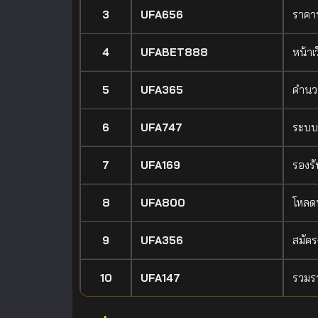
3
UFA656
ราคาบ
4
UFABET888
หน้าเ
5
UFA365
คำนว
6
UFA747
ระบบฝ
7
UFA169
รองรั
8
UFA800
โหลดห
9
UFA356
สมัคร
10
UFA147
รวมรา