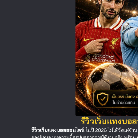
รีวิวเว็บแทงบอลอ
รีวิวเว็บแทงบอลออนไลน์
ในปี 2026 ไม่ได้วัดแค่จำ
ของข้อมูล บทความนี้สรุปผลจากการใช้งานจริง พร้อมเปรี