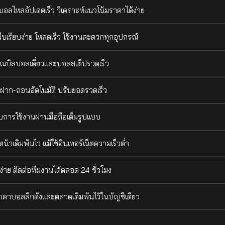
อลไหลอัปเดตเร็ว วิเคราะห์แนวโน้มราคาได้ง่าย
ว็บเรียบง่าย โหลดเร็ว ใช้งานสะดวกทุกอุปกรณ์
ณบิลบอลเดี่ยวและบอลสเต็ปรวดเร็ว
าก-ถอนอัตโนมัติ ปรับยอดรวดเร็ว
บการใช้งานผ่านมือถือเต็มรูปแบบ
น้าเดิมพันไว แม้ใช้อินเทอร์เน็ตความเร็วต่ำ
ง่าย ติดต่อทีมงานได้ตลอด 24 ชั่วโมง
คาบอลลีกดังและตลาดเดิมพันไว้ในบัญชีเดียว