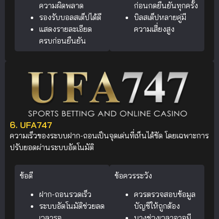
ความผิดพลาด
ก่อนกดยืนยันทุกครั้ง
รองรับบอลสเต็ปได้ดี
บิลสเต็ปหลายคู่มี
แสดงรายละเอียด
ความเสี่ยงสูง
ครบก่อนยืนยัน
6. UFA747
ความเร็วของระบบฝาก-ถอนเป็นจุดเด่นที่เห็นได้ชัด โดยเฉพาะการ
ปรับยอดผ่านระบบอัตโนมัติ
ข้อดี
ข้อควรระวัง
ฝาก-ถอนรวดเร็ว
ควรตรวจสอบข้อมูล
ระบบอัตโนมัติช่วยลด
บัญชีให้ถูกต้อง
เวลารอ
บางช่วงเวลาอาจมี