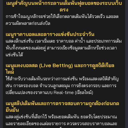
เมนูสำคัญบนหน้ากระดานเดิมพันฟุตบอลของระบบเว็บ
ตรง
การเข้าใจเมนูหลักจะช่วยให้เลือกตลาดเดิมพันได้รวดเร็ว และลด
ความผิดพลาดก่อนส่งบิล
เมนูราคาบอลและตารางแข่งขันประจำวัน
แสดงลีกแข่งขัน เวลาเริ่มเตะ ราคาบอล ค่าน้ำ และประเภทการเดิม
พันทั้งหมดของแต่ละคู่ สามารถเรียงข้อมูลตามลีกหรือช่วงเวลา
แข่งขันได้
เมนูแทงบอลสด (Live Betting) และการดูสถิติเรียล
ไทม์
ใช้สำหรับวางเดิมพันระหว่างการแข่งขัน พร้อมแสดงสถิติสำคัญ
เช่น การครองบอล จำนวนลูกเตะมุม การยิงตรงกรอบ และการ
เปลี่ยนแปลงของราคาแบบ Real-time (เรียลไทม์)
เมนูสลิปเดิมพันและการตรวจสอบความถูกต้องก่อนกด
ยืนยัน
แสดงคู่แข่งขันที่เลือกไว้ พร้อมยอดเดิมพัน ยอดรับโดยประมาณ
และรายละเอียดของแต่ละรายการ ควรตรวจสอบราคาบอลและ