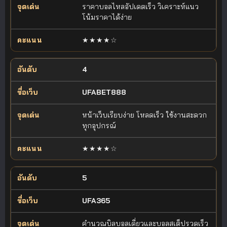
ราคาบอลไหลอัปเดตเร็ว วิเคราะห์แนว
โน้มราคาได้ง่าย
★★★★☆
4
UFABET888
หน้าเว็บเรียบง่าย โหลดเร็ว ใช้งานสะดวก
ทุกอุปกรณ์
★★★★☆
5
UFA365
คำนวณบิลบอลเดี่ยวและบอลสเต็ปรวดเร็ว