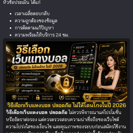
หัวข้อประเมิน ได้แก่
เวลาเฉลี่ยตอบกลับ
ความถูกต้องของข้อมูล
การติดตามแก้ปัญหา
ความพร้อมให้บริการ 24 ชม.
วิธีเลือกเว็บแทงบอล ปลอดภัย ไม่ให้โดนโกงในปี 2026
วิธีเลือกเว็บแทงบอล ปลอดภัย
ไม่ควรพิจารณาแค่โปรโมชั่น
หรืออัตราต่อรอง แต่ควรตรวจสอบความน่าเชื่อถือของเว็บไซต์
ความโปร่งใสของเงื่อนไข และคุณภาพของระบบก่อนสมัครใช้งาน