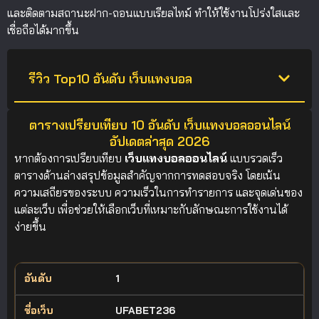
และติดตามสถานะฝาก-ถอนแบบเรียลไทม์ ทำให้ใช้งานโปร่งใสและ
เชื่อถือได้มากขึ้น
รีวิว Top10 อันดับ เว็บแทงบอล
ตารางเปรียบเทียบ 10 อันดับ เว็บแทงบอลออนไลน์
อัปเดตล่าสุด 2026
หากต้องการเปรียบเทียบ
เว็บแทงบอลออนไลน์
แบบรวดเร็ว
ตารางด้านล่างสรุปข้อมูลสำคัญจากการทดสอบจริง โดยเน้น
ความเสถียรของระบบ ความเร็วในการทำรายการ และจุดเด่นของ
แต่ละเว็บ เพื่อช่วยให้เลือกเว็บที่เหมาะกับลักษณะการใช้งานได้
ง่ายขึ้น
1
อันดับ
ชื่อเว็บ
จุดเด่นจากการทดสอบจริง
คะแนน
UFABET236