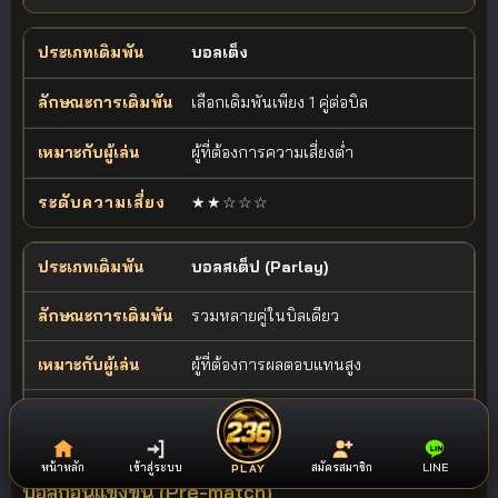
บอลเต็ง
เลือกเดิมพันเพียง 1 คู่ต่อบิล
ผู้ที่ต้องการความเสี่ยงต่ำ
★★☆☆☆
บอลสเต็ป (Parlay)
รวมหลายคู่ในบิลเดียว
ผู้ที่ต้องการผลตอบแทนสูง
★★★★★
หน้าหลัก
เข้าสู่ระบบ
สมัครสมาชิก
LINE
PLAY
บอลก่อนแข่งขัน (Pre-match)