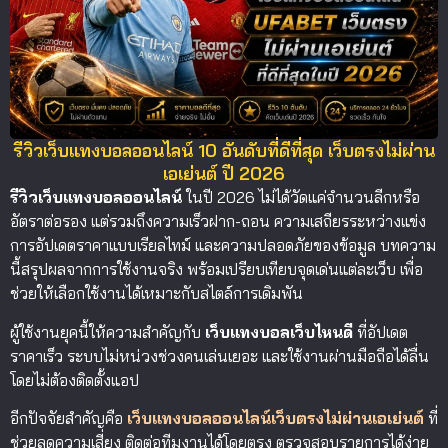
เอเย่นต์ มั่นคงปลอดภัย
จ่ายจริงทุกบิล
รีวิวเว็บแทงบอลออนไลน์ 10 อันดับที่ดีที่สุด เว็บตรงไม่ผ่าน
เอเย่นต์ ปี 2026
รีวิวเว็บแทงบอลออนไลน์
ในปี 2026 ไม่ได้วัดแค่จำนวนลีกหรือ
อัตราต่อรอง แต่รวมถึงความเร็วฝาก-ถอน ความเสถียรระหว่างแข่ง
การอัปเดตราคาแบบเรียลไทม์ และความปลอดภัยของข้อมูล บทความ
นี้สรุปผลจากการใช้งานจริง พร้อมเปรียบเทียบจุดเด่นแต่ละเว็บ เพื่อ
ช่วยให้เลือกใช้งานได้เหมาะกับสไตล์การเดิมพัน
ผู้ใช้งานยุคนี้ให้ความสำคัญกับ
เว็บแทงบอลเว็บไหนดี
ที่อัปเดต
ราคาเร็ว ระบบไม่หน่วงช่วงคนเล่นเยอะ และใช้งานผ่านมือถือได้ลื่น
โดยไม่ต้องติดตั้งแอป
อีกปัจจัยสำคัญคือ
เว็บแทงบอลออนไลน์เว็บตรงไม่ผ่านเอเย่นต์
ที่
ช่วยลดความเสี่ยง ติดต่อทีมงานได้โดยตรง ตรวจสอบรายการได้ง่าย