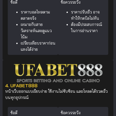
ข้อดี
ข้อควรระวัง
ราคาบอลไหลตาม
ราคาปรับเร็ว อาจ
ตลาดจริง
ทำให้กดบิลไม่ทัน
เหมาะกับสาย
ต้องมีประสบการณ์
วิเคราะห์และดูแนว
ในการอ่านราคา
โน้ม
เปรียบเทียบราคาก่อน
แทงได้ง่าย
4. UFABET888
หน้าเว็บออกแบบเรียบง่าย ใช้งานไม่ซับซ้อน และโหลดได้รวดเร็ว
บนทุกอุปกรณ์
ข้อดี
ข้อควรระวัง