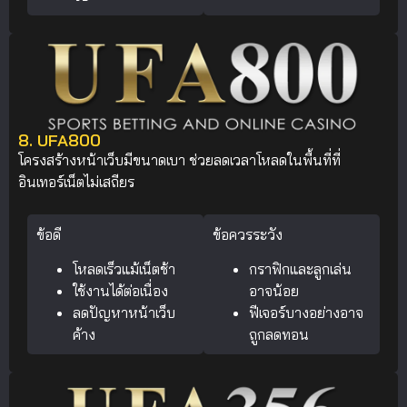
8. UFA800
โครงสร้างหน้าเว็บมีขนาดเบา ช่วยลดเวลาโหลดในพื้นที่ที่
อินเทอร์เน็ตไม่เสถียร
ข้อดี
ข้อควรระวัง
โหลดเร็วแม้เน็ตช้า
กราฟิกและลูกเล่น
ใช้งานได้ต่อเนื่อง
อาจน้อย
ลดปัญหาหน้าเว็บ
ฟีเจอร์บางอย่างอาจ
ค้าง
ถูกลดทอน