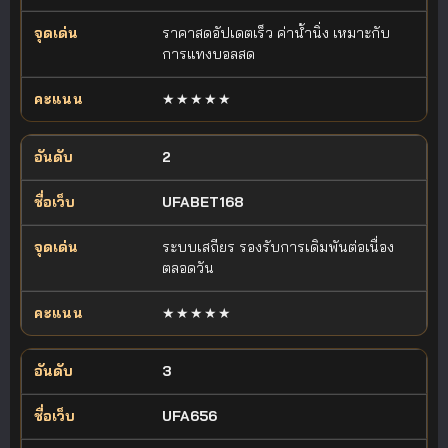
ราคาสดอัปเดตเร็ว ค่าน้ำนิ่ง เหมาะกับ
การแทงบอลสด
★★★★★
2
UFABET168
ระบบเสถียร รองรับการเดิมพันต่อเนื่อง
ตลอดวัน
★★★★★
3
UFA656