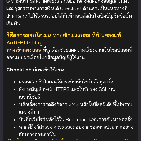
เพราะความผิดพลาดเพียงเล็กน้อยอาจส่งผลต่อทั้งข้อมูลส่วนตัว
และธุรกรรมทางการเงินได้ Checklist ด้านล่างเป็นแนวทางที่
สามารถนำไปใช้ตรวจสอบได้ทันที ก่อนตัดสินใจเปิดบัญชีหรือเริ่ม
เดิมพัน
วิธีตรวจสอบโดเมน ทางเข้าแทงบอล ที่เป็นของแท้
Anti-Phishing
ทางเข้าแทงบอล
ที่ถูกต้องช่วยลดความเสี่ยงจากเว็บไซต์ปลอมที่
ออกแบบมาเพื่อขโมยข้อมูลบัญชีผู้ใช้งาน
Checklist ก่อนเข้าใช้งาน
ตรวจสอบชื่อโดเมนให้ตรงกับเว็บไซต์หลักทุกครั้ง
สังเกตสัญลักษณ์ HTTPS และใบรับรอง SSL บน
เบราว์เซอร์
หลีกเลี่ยงการกดลิงก์จาก SMS หรือโซเชียลมีเดียที่ไม่ทราบ
แหล่งที่มา
บันทึกเว็บไซต์หลักไว้ใน Bookmark แทนการค้นหาทุกครั้ง
หากมีลิงก์สำรอง ควรตรวจสอบจากช่องทางประกาศอย่าง
เป็นทางการเท่านั้น