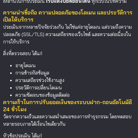
เหล่านี้ในการประเมิน
เว็บแทงบอลออนไลน์
ทุกเว็บในบทความ
ความน่าเชื่อถือ ความปลอดภัยของโดเมน และประวัติการ
เปิดให้บริการ
ประเมินจากหลายปัจจัยร่วมกัน ไม่ใช่แค่อายุโดเมน แต่รวมถึงความ
ปลอดภัย (SSL/TLS) ความเสถียรของเว็บไซต์ และความต่อเนื่องใน
การให้บริการ
สิ่งที่ตรวจสอบ ได้แก่
อายุโดเมน
การเข้ารหัสข้อมูล
ความเสถียรช่วงใช้งานสูง
ประวัติการเปลี่ยนโดเมน
ความชัดเจนของข้อมูลติดต่อ
ความเร็วในการปรับยอดเงินของระบบฝาก-ถอนอัตโนมัติ
24 ชั่วโมง
วัดจากความเร็วและความสม่ำเสมอของการทำธุรกรรม โดยทดสอบ
หลายรอบภายใต้เงื่อนไขเดียวกัน
หัวข้อประเมิน ได้แก่