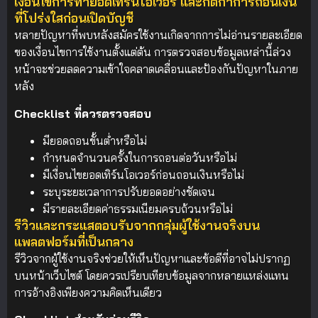
เงื่อนไขการทำยอดเทิร์นโอเวอร์ และกติกาการถอนเงิน
ที่โปร่งใสก่อนเปิดบัญชี
หลายปัญหาที่พบหลังสมัครใช้งานเกิดจากการไม่อ่านรายละเอียด
ของเงื่อนไขการใช้งานตั้งแต่ต้น การตรวจสอบข้อมูลเหล่านี้ล่วง
หน้าจะช่วยลดความเข้าใจคลาดเคลื่อนและป้องกันปัญหาในภาย
หลัง
Checklist ที่ควรตรวจสอบ
มียอดถอนขั้นต่ำหรือไม่
กำหนดจำนวนครั้งในการถอนต่อวันหรือไม่
มีเงื่อนไขยอดเทิร์นโอเวอร์ก่อนถอนเงินหรือไม่
ระบุระยะเวลาการปรับยอดอย่างชัดเจน
มีรายละเอียดค่าธรรมเนียมครบถ้วนหรือไม่
รีวิวและกระแสตอบรับจากกลุ่มผู้ใช้งานจริงบน
แพลตฟอร์มที่เป็นกลาง
รีวิวจากผู้ใช้งานจริงช่วยให้เห็นปัญหาและข้อดีที่อาจไม่ปรากฏ
บนหน้าเว็บไซต์ โดยควรเปรียบเทียบข้อมูลจากหลายแหล่งแทน
การอ้างอิงเพียงความคิดเห็นเดียว