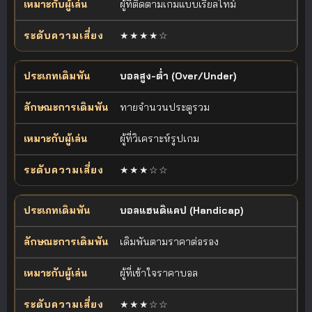
ผู้ที่ติดตามเกมแบบเรียลไทม์
★★★★☆
บอลสูง-ต่ำ (Over/Under)
ทายจำนวนประตูรวม
ผู้ที่วิเคราะห์รูปเกม
★★★☆☆
บอลแฮนดิแคป (Handicap)
เดิมพันตามราคาต่อรอง
ผู้ที่เข้าใจราคาบอล
★★★☆☆