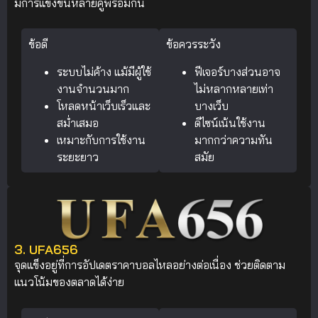
มีการแข่งขันหลายคู่พร้อมกัน
ข้อดี
ข้อควรระวัง
ระบบไม่ค้าง แม้มีผู้ใช้
ฟีเจอร์บางส่วนอาจ
งานจำนวนมาก
ไม่หลากหลายเท่า
โหลดหน้าเว็บเร็วและ
บางเว็บ
สม่ำเสมอ
ดีไซน์เน้นใช้งาน
เหมาะกับการใช้งาน
มากกว่าความทัน
ระยะยาว
สมัย
3. UFA656
จุดแข็งอยู่ที่การอัปเดตราคาบอลไหลอย่างต่อเนื่อง ช่วยติดตาม
แนวโน้มของตลาดได้ง่าย