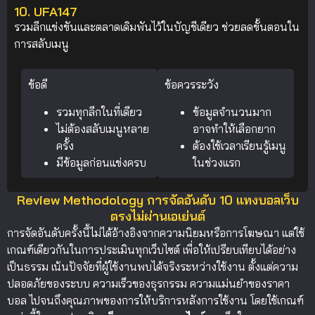
10. UFA147
รวมลีกแข่งขันและตลาดเดิมพันไว้ในบัญชีเดียว ช่วยลดขั้นตอนใน
การสลับเมนู
ข้อดี
ข้อควรระวัง
รวมทุกลีกในที่เดียว
ข้อมูลจำนวนมาก
ไม่ต้องสลับเมนูหลาย
อาจทำให้เลือกยาก
ครั้ง
ต้องใช้เวลาเรียนรู้เมนู
มีข้อมูลก่อนแข่งครบ
ในช่วงแรก
Review Methodology การจัดอันดับ 10 แทงบอลเว็บ
ตรงไม่ผ่านเอเย่นต์
การจัดอันดับครั้งนี้ไม่ได้อ้างอิงจากความนิยมหรือการโฆษณา แต่ใช้
เกณฑ์เดียวกันในการประเมินทุกเว็บไซต์ เพื่อให้เปรียบเทียบได้อย่าง
เป็นธรรม เน้นปัจจัยที่ผู้ใช้งานพบได้จริงระหว่างใช้งาน ตั้งแต่ความ
ปลอดภัยของระบบ ความเร็วของธุรกรรม ความแม่นยำของราคา
บอล ไปจนถึงคุณภาพของการให้บริการหลังการใช้งาน โดยใช้เกณฑ์