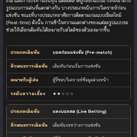
เกม และการบริหารเงินทุน แต่ละตลาดถูกออกแบบมาให้เหมาะกับ
รูปแบบการเล่นที่แตกต่างกัน บางประเภทเน้นการวิเคราะห์ก่อน
แข่งขัน ขณะที่บางประเภทอาศัยการติดตามเกมแบบเรียลไทม์
(Real-time) ดังนั้น การเข้าใจความแตกต่างของแต่ละรูปแบบจะ
ช่วยให้เลือกเดิมพันได้เหมาะกับสไตล์ของตัวเองมากขึ้น
ตารางเปรียบเทียบประเภทการเดิมพันฟุตบอล ลักษณะการเดิมพัน ผู้เล่นท
บอลก่อนแข่งขัน (Pre-match)
ประเภทเดิมพัน
ลักษณะการเดิมพัน
เหมาะกับผู้เล่น
เดิมพันก่อนเริ่มการแข่งขัน
ผู้ที่ชอบวิเคราะห์ข้อมูลล่วงหน้า
★★☆☆☆
แทงบอลสด (Live Betting)
เดิมพันระหว่างการแข่งขัน