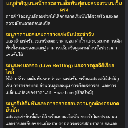
เมนูสำคัญบนหน้ากระดานเดิมพันฟุตบอลของระบบเว็บ
ตรง
การเข้าใจเมนูหลักจะช่วยให้เลือกตลาดเดิมพันได้รวดเร็ว และลด
ความผิดพลาดก่อนส่งบิล
เมนูราคาบอลและตารางแข่งขันประจำวัน
แสดงลีกแข่งขัน เวลาเริ่มเตะ ราคาบอล ค่าน้ำ และประเภทการเดิม
พันทั้งหมดของแต่ละคู่ สามารถเรียงข้อมูลตามลีกหรือช่วงเวลา
แข่งขันได้
เมนูแทงบอลสด (Live Betting) และการดูสถิติเรียล
ไทม์
ใช้สำหรับวางเดิมพันระหว่างการแข่งขัน พร้อมแสดงสถิติสำคัญ
เช่น การครองบอล จำนวนลูกเตะมุม การยิงตรงกรอบ และการ
เปลี่ยนแปลงของราคาแบบ Real-time (เรียลไทม์)
เมนูสลิปเดิมพันและการตรวจสอบความถูกต้องก่อนกด
ยืนยัน
แสดงคู่แข่งขันที่เลือกไว้ พร้อมยอดเดิมพัน ยอดรับโดยประมาณ
และรายละเอียดของแต่ละรายการ ควรตรวจสอบราคาบอลและ