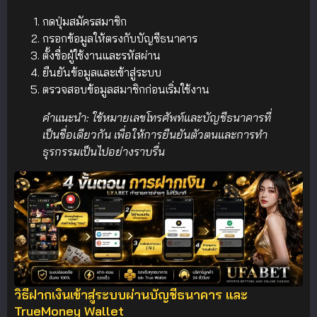
กดปุ่มสมัครสมาชิก
กรอกข้อมูลให้ตรงกับบัญชีธนาคาร
ตั้งชื่อผู้ใช้งานและรหัสผ่าน
ยืนยันข้อมูลและเข้าสู่ระบบ
ตรวจสอบข้อมูลสมาชิกก่อนเริ่มใช้งาน
คำแนะนำ: ใช้หมายเลขโทรศัพท์และบัญชีธนาคารที่
เป็นชื่อเดียวกัน เพื่อให้การยืนยันตัวตนและการทำ
ธุรกรรมเป็นไปอย่างราบรื่น
วิธีฝากเงินเข้าสู่ระบบผ่านบัญชีธนาคาร และ
TrueMoney Wallet