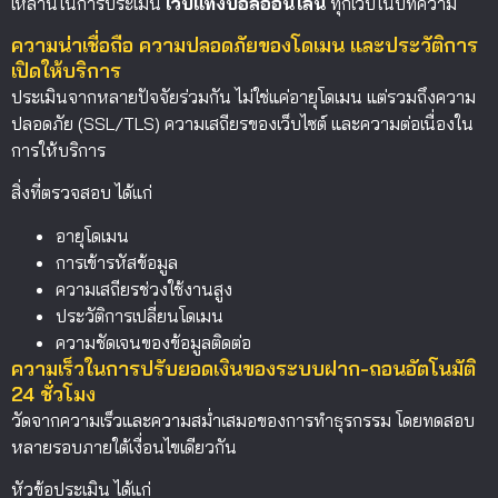
เหล่านี้ในการประเมิน
เว็บแทงบอลออนไลน์
ทุกเว็บในบทความ
ความน่าเชื่อถือ ความปลอดภัยของโดเมน และประวัติการ
เปิดให้บริการ
ประเมินจากหลายปัจจัยร่วมกัน ไม่ใช่แค่อายุโดเมน แต่รวมถึงความ
ปลอดภัย (SSL/TLS) ความเสถียรของเว็บไซต์ และความต่อเนื่องใน
การให้บริการ
สิ่งที่ตรวจสอบ ได้แก่
อายุโดเมน
การเข้ารหัสข้อมูล
ความเสถียรช่วงใช้งานสูง
ประวัติการเปลี่ยนโดเมน
ความชัดเจนของข้อมูลติดต่อ
ความเร็วในการปรับยอดเงินของระบบฝาก-ถอนอัตโนมัติ
24 ชั่วโมง
วัดจากความเร็วและความสม่ำเสมอของการทำธุรกรรม โดยทดสอบ
หลายรอบภายใต้เงื่อนไขเดียวกัน
หัวข้อประเมิน ได้แก่