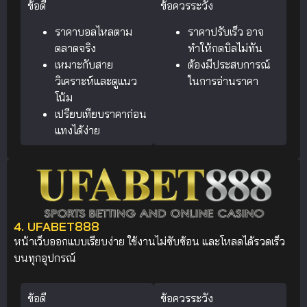
ข้อดี
ข้อควรระวัง
ราคาบอลไหลตาม
ราคาปรับเร็ว อาจ
ตลาดจริง
ทำให้กดบิลไม่ทัน
เหมาะกับสาย
ต้องมีประสบการณ์
วิเคราะห์และดูแนว
ในการอ่านราคา
โน้ม
เปรียบเทียบราคาก่อน
แทงได้ง่าย
4. UFABET888
หน้าเว็บออกแบบเรียบง่าย ใช้งานไม่ซับซ้อน และโหลดได้รวดเร็ว
บนทุกอุปกรณ์
ข้อดี
ข้อควรระวัง