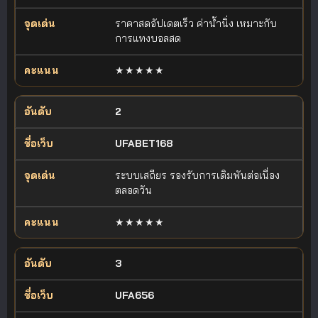
ราคาสดอัปเดตเร็ว ค่าน้ำนิ่ง เหมาะกับ
การแทงบอลสด
★★★★★
2
UFABET168
ระบบเสถียร รองรับการเดิมพันต่อเนื่อง
ตลอดวัน
★★★★★
3
UFA656