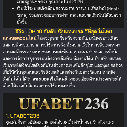
มาตรฐานของเว็บคุณภาพในปี 2026
เว็บที่มีระบบแจ้งเตือนสถานะรายการแบบเรียลไทม์ (Real-
time) ช่วยตรวจสอบการฝาก ถอน และผลเดิมพันได้สะดวก
ยิ่งขึ้น
รีวิว TOP 10 อันดับ เว็บแทงบอล ดีที่สุด ในไทย
แทงบอลออนไลน์
ไม่ควรดูจากชื่อหรือความนิยมเพียงอย่างเดียว
แต่ควรพิจารณาจากการใช้งานจริง ทั้งความเร็วในการอัปเดตราคา
ความเสถียรของระบบช่วงการแข่งขัน ความแม่นยำของการรับบิล
และการจัดการธุรกรรมหลังวางเดิมพัน ทีมงานได้เปรียบเทียบแต่ละ
เว็บภายใต้เงื่อนไขเดียวกันในช่วงการแข่งขันลีกยุโรปและฟุตบอลถ้วย
เพื่อให้เห็นจุดเด่นและข้อสังเกตที่แตกต่างกันอย่างชัดเจน หากยัง
ตัดสินใจไม่ได้ว่า
แทงบอลเว็บไหนดี
รายละเอียดด้านล่างจะช่วยให้
เลือกได้ตรงกับลักษณะการใช้งานมากขึ้น
1. UFABET236
จุดเด่นคือการอัปเดตราคาสดได้รวดเร็ว ค่าน้ำค่อนข้างนิ่ง และ