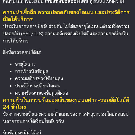
เหล่านี้ในการประเมิน
เว็บแทงบอลออนไลน์
ทุกเว็บในบทความ
ความน่าเชื่อถือ ความปลอดภัยของโดเมน และประวัติการ
เปิดให้บริการ
ประเมินจากหลายปัจจัยร่วมกัน ไม่ใช่แค่อายุโดเมน แต่รวมถึงความ
ปลอดภัย (SSL/TLS) ความเสถียรของเว็บไซต์ และความต่อเนื่องใน
การให้บริการ
สิ่งที่ตรวจสอบ ได้แก่
อายุโดเมน
การเข้ารหัสข้อมูล
ความเสถียรช่วงใช้งานสูง
ประวัติการเปลี่ยนโดเมน
ความชัดเจนของข้อมูลติดต่อ
ความเร็วในการปรับยอดเงินของระบบฝาก-ถอนอัตโนมัติ
24 ชั่วโมง
วัดจากความเร็วและความสม่ำเสมอของการทำธุรกรรม โดยทดสอบ
หลายรอบภายใต้เงื่อนไขเดียวกัน
หัวข้อประเมิน ได้แก่