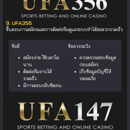
9. UFA356
ขั้นตอนการสมัครและการติดต่อทีมดูแลระบบทำได้สะดวกรวดเร็ว
ข้อดี
ข้อควรระวัง
สมัครง่าย ใช้เวลาไม่
ควรตรวจสอบข้อมูล
นาน
ก่อนสมัคร
ติดต่อทีมงานได้
เก็บข้อมูลบัญชีให้
รวดเร็ว
ปลอดภัย
มีการตอบกลับชัดเจน