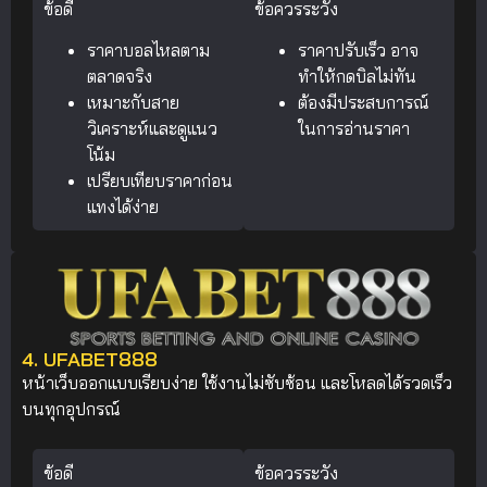
ข้อดี
ข้อควรระวัง
ราคาบอลไหลตาม
ราคาปรับเร็ว อาจ
ตลาดจริง
ทำให้กดบิลไม่ทัน
เหมาะกับสาย
ต้องมีประสบการณ์
วิเคราะห์และดูแนว
ในการอ่านราคา
โน้ม
เปรียบเทียบราคาก่อน
แทงได้ง่าย
4. UFABET888
หน้าเว็บออกแบบเรียบง่าย ใช้งานไม่ซับซ้อน และโหลดได้รวดเร็ว
บนทุกอุปกรณ์
ข้อดี
ข้อควรระวัง