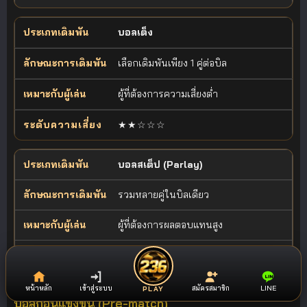
บอลเต็ง
เลือกเดิมพันเพียง 1 คู่ต่อบิล
ผู้ที่ต้องการความเสี่ยงต่ำ
★★☆☆☆
บอลสเต็ป (Parlay)
รวมหลายคู่ในบิลเดียว
ผู้ที่ต้องการผลตอบแทนสูง
★★★★★
หน้าหลัก
เข้าสู่ระบบ
สมัครสมาชิก
LINE
PLAY
บอลก่อนแข่งขัน (Pre-match)