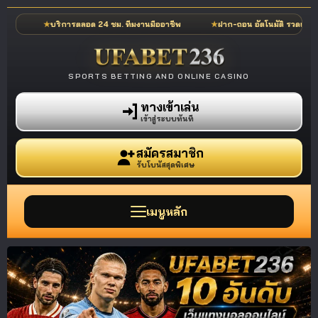
บริการตลอด 24 ชม. ทีมงานมืออาชีพ
ฝาก-ถอน อัตโนมัติ รวดเร็วภายในไม่กี่วินา
SPORTS BETTING AND ONLINE CASINO
ทางเข้าเล่น
เข้าสู่ระบบทันที
สมัครสมาชิก
รับโบนัสสุดพิเศษ
เมนูหลัก
รีวิวเว็บแทงบอลออนไลน์
10 อันดับ เว็บตรงไม่ผ่าน