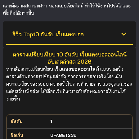
และติดตามสถานะฝาก-ถอนแบบเรียลไทม์ ทำให้ใช้งานโปร่งใสและ
เชื่อถือได้มากขึ้น
รีวิว Top10 อันดับ เว็บแทงบอล
ตารางเปรียบเทียบ 10 อันดับ เว็บแทงบอลออนไลน์
อัปเดตล่าสุด 2026
หากต้องการเปรียบเทียบ
เว็บแทงบอลออนไลน์
แบบรวดเร็ว
ตารางด้านล่างสรุปข้อมูลสำคัญจากการทดสอบจริง โดยเน้น
ความเสถียรของระบบ ความเร็วในการทำรายการ และจุดเด่นของ
แต่ละเว็บ เพื่อช่วยให้เลือกเว็บที่เหมาะกับลักษณะการใช้งานได้
ง่ายขึ้น
1
อันดับ
ชื่อเว็บ
จุดเด่นจากการทดสอบจริง
คะแนน
UFABET236