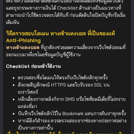
เพราะความผิดพลาดเพียงเล็กน้อยอาจส่งผลต่อทั้งข้อมูลส่วนตัว
และธุรกรรมทางการเงินได้ Checklist ด้านล่างเป็นแนวทางที่
สามารถนำไปใช้ตรวจสอบได้ทันที ก่อนตัดสินใจเปิดบัญชีหรือเริ่ม
เดิมพัน
วิธีตรวจสอบโดเมน ทางเข้าแทงบอล ที่เป็นของแท้
Anti-Phishing
ทางเข้าแทงบอล
ที่ถูกต้องช่วยลดความเสี่ยงจากเว็บไซต์ปลอมที่
ออกแบบมาเพื่อขโมยข้อมูลบัญชีผู้ใช้งาน
Checklist ก่อนเข้าใช้งาน
ตรวจสอบชื่อโดเมนให้ตรงกับเว็บไซต์หลักทุกครั้ง
สังเกตสัญลักษณ์ HTTPS และใบรับรอง SSL บน
เบราว์เซอร์
หลีกเลี่ยงการกดลิงก์จาก SMS หรือโซเชียลมีเดียที่ไม่ทราบ
แหล่งที่มา
บันทึกเว็บไซต์หลักไว้ใน Bookmark แทนการค้นหาทุกครั้ง
หากมีลิงก์สำรอง ควรตรวจสอบจากช่องทางประกาศอย่าง
เป็นทางการเท่านั้น