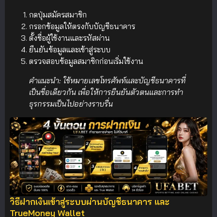
กดปุ่มสมัครสมาชิก
กรอกข้อมูลให้ตรงกับบัญชีธนาคาร
ตั้งชื่อผู้ใช้งานและรหัสผ่าน
ยืนยันข้อมูลและเข้าสู่ระบบ
ตรวจสอบข้อมูลสมาชิกก่อนเริ่มใช้งาน
คำแนะนำ: ใช้หมายเลขโทรศัพท์และบัญชีธนาคารที่
เป็นชื่อเดียวกัน เพื่อให้การยืนยันตัวตนและการทำ
ธุรกรรมเป็นไปอย่างราบรื่น
วิธีฝากเงินเข้าสู่ระบบผ่านบัญชีธนาคาร และ
TrueMoney Wallet