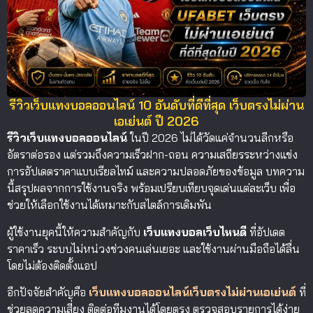
เอเย่นต์ มั่นคงปลอดภัย
จ่ายจริงทุกบิล
รีวิวเว็บแทงบอลออนไลน์ 10 อันดับที่ดีที่สุด เว็บตรงไม่ผ่าน
เอเย่นต์ ปี 2026
รีวิวเว็บแทงบอลออนไลน์
ในปี 2026 ไม่ได้วัดแค่จำนวนลีกหรือ
อัตราต่อรอง แต่รวมถึงความเร็วฝาก-ถอน ความเสถียรระหว่างแข่ง
การอัปเดตราคาแบบเรียลไทม์ และความปลอดภัยของข้อมูล บทความ
นี้สรุปผลจากการใช้งานจริง พร้อมเปรียบเทียบจุดเด่นแต่ละเว็บ เพื่อ
ช่วยให้เลือกใช้งานได้เหมาะกับสไตล์การเดิมพัน
ผู้ใช้งานยุคนี้ให้ความสำคัญกับ
เว็บแทงบอลเว็บไหนดี
ที่อัปเดต
ราคาเร็ว ระบบไม่หน่วงช่วงคนเล่นเยอะ และใช้งานผ่านมือถือได้ลื่น
โดยไม่ต้องติดตั้งแอป
อีกปัจจัยสำคัญคือ
เว็บแทงบอลออนไลน์เว็บตรงไม่ผ่านเอเย่นต์
ที่
ช่วยลดความเสี่ยง ติดต่อทีมงานได้โดยตรง ตรวจสอบรายการได้ง่าย