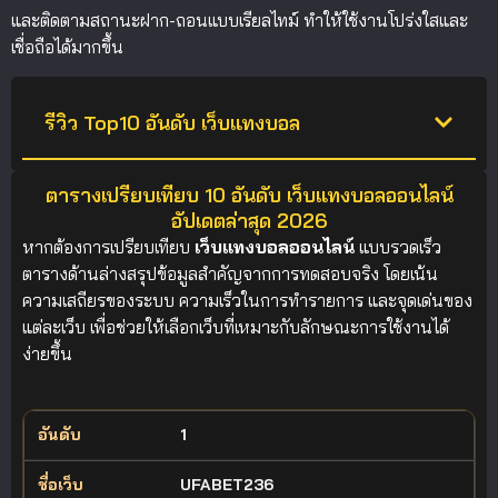
และติดตามสถานะฝาก-ถอนแบบเรียลไทม์ ทำให้ใช้งานโปร่งใสและ
เชื่อถือได้มากขึ้น
รีวิว Top10 อันดับ เว็บแทงบอล
ตารางเปรียบเทียบ 10 อันดับ เว็บแทงบอลออนไลน์
อัปเดตล่าสุด 2026
หากต้องการเปรียบเทียบ
เว็บแทงบอลออนไลน์
แบบรวดเร็ว
ตารางด้านล่างสรุปข้อมูลสำคัญจากการทดสอบจริง โดยเน้น
ความเสถียรของระบบ ความเร็วในการทำรายการ และจุดเด่นของ
แต่ละเว็บ เพื่อช่วยให้เลือกเว็บที่เหมาะกับลักษณะการใช้งานได้
ง่ายขึ้น
1
อันดับ
ชื่อเว็บ
จุดเด่นจากการทดสอบจริง
คะแนน
UFABET236