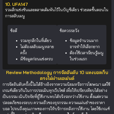
10. UFA147
รวมลีกแข่งขันและตลาดเดิมพันไว้ในบัญชีเดียว ช่วยลดขั้นตอนใน
การสลับเมนู
ข้อดี
ข้อควรระวัง
รวมทุกลีกในที่เดียว
ข้อมูลจำนวนมาก
ไม่ต้องสลับเมนูหลาย
อาจทำให้เลือกยาก
ครั้ง
ต้องใช้เวลาเรียนรู้เมนู
มีข้อมูลก่อนแข่งครบ
ในช่วงแรก
Review Methodology การจัดอันดับ 10 แทงบอลเว็บ
ตรงไม่ผ่านเอเย่นต์
การจัดอันดับครั้งนี้ไม่ได้อ้างอิงจากความนิยมหรือการโฆษณา แต่ใช้
เกณฑ์เดียวกันในการประเมินทุกเว็บไซต์ เพื่อให้เปรียบเทียบได้อย่าง
เป็นธรรม เน้นปัจจัยที่ผู้ใช้งานพบได้จริงระหว่างใช้งาน ตั้งแต่ความ
ปลอดภัยของระบบ ความเร็วของธุรกรรม ความแม่นยำของราคา
บอล ไปจนถึงคุณภาพของการให้บริการหลังการใช้งาน โดยใช้เกณฑ์