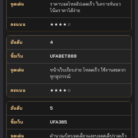
ราคาบอลไหลอัปเดตเร็ว วิเคราะห์แนว
โน้มราคาได้ง่าย
★★★★☆
4
UFABET888
หน้าเว็บเรียบง่าย โหลดเร็ว ใช้งานสะดวก
ทุกอุปกรณ์
★★★★☆
5
UFA365
คำนวณบิลบอลเดี่ยวและบอลสเต็ปรวดเร็ว