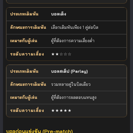
บอลเต็ง
เลือกเดิมพันเพียง 1 คู่ต่อบิล
ผู้ที่ต้องการความเสี่ยงต่ำ
★★☆☆☆
บอลสเต็ป (Parlay)
รวมหลายคู่ในบิลเดียว
ผู้ที่ต้องการผลตอบแทนสูง
★★★★★
บอลก่อนแข่งขัน (Pre-match)