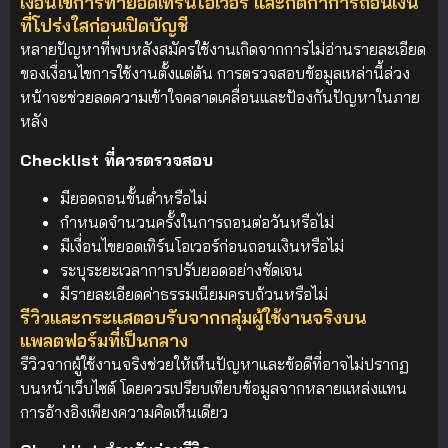
เงื่อนไขการทำยอดเทิร์นโอเวอร์ และกติกาการถอนเงิน
ที่โปร่งใสก่อนเปิดบัญชี
หลายปัญหาที่พบหลังสมัครใช้งานเกิดจากการไม่อ่านรายละเอียด
ของเงื่อนไขการใช้งานตั้งแต่ต้น การตรวจสอบข้อมูลเหล่านี้ล่วง
หน้าจะช่วยลดความเข้าใจคลาดเคลื่อนและป้องกันปัญหาในภาย
หลัง
Checklist ที่ควรตรวจสอบ
มียอดถอนขั้นต่ำหรือไม่
กำหนดจำนวนครั้งในการถอนต่อวันหรือไม่
มีเงื่อนไขยอดเทิร์นโอเวอร์ก่อนถอนเงินหรือไม่
ระบุระยะเวลาการปรับยอดอย่างชัดเจน
มีรายละเอียดค่าธรรมเนียมครบถ้วนหรือไม่
รีวิวและกระแสตอบรับจากกลุ่มผู้ใช้งานจริงบน
แพลตฟอร์มที่เป็นกลาง
รีวิวจากผู้ใช้งานจริงช่วยให้เห็นปัญหาและข้อดีที่อาจไม่ปรากฏ
บนหน้าเว็บไซต์ โดยควรเปรียบเทียบข้อมูลจากหลายแหล่งแทน
การอ้างอิงเพียงความคิดเห็นเดียว