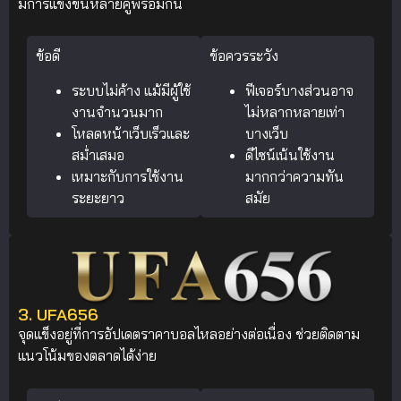
มีการแข่งขันหลายคู่พร้อมกัน
ข้อดี
ข้อควรระวัง
ระบบไม่ค้าง แม้มีผู้ใช้
ฟีเจอร์บางส่วนอาจ
งานจำนวนมาก
ไม่หลากหลายเท่า
โหลดหน้าเว็บเร็วและ
บางเว็บ
สม่ำเสมอ
ดีไซน์เน้นใช้งาน
เหมาะกับการใช้งาน
มากกว่าความทัน
ระยะยาว
สมัย
3. UFA656
จุดแข็งอยู่ที่การอัปเดตราคาบอลไหลอย่างต่อเนื่อง ช่วยติดตาม
แนวโน้มของตลาดได้ง่าย