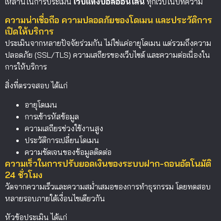
เหล่านี้ในการประเมิน
เว็บแทงบอลออนไลน์
ทุกเว็บในบทความ
ความน่าเชื่อถือ ความปลอดภัยของโดเมน และประวัติการ
เปิดให้บริการ
ประเมินจากหลายปัจจัยร่วมกัน ไม่ใช่แค่อายุโดเมน แต่รวมถึงความ
ปลอดภัย (SSL/TLS) ความเสถียรของเว็บไซต์ และความต่อเนื่องใน
การให้บริการ
สิ่งที่ตรวจสอบ ได้แก่
อายุโดเมน
การเข้ารหัสข้อมูล
ความเสถียรช่วงใช้งานสูง
ประวัติการเปลี่ยนโดเมน
ความชัดเจนของข้อมูลติดต่อ
ความเร็วในการปรับยอดเงินของระบบฝาก-ถอนอัตโนมัติ
24 ชั่วโมง
วัดจากความเร็วและความสม่ำเสมอของการทำธุรกรรม โดยทดสอบ
หลายรอบภายใต้เงื่อนไขเดียวกัน
หัวข้อประเมิน ได้แก่