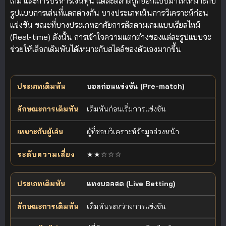
เกม และการบริหารเงินทุน แต่ละตลาดถูกออกแบบมาให้เหมาะกับ
รูปแบบการเล่นที่แตกต่างกัน บางประเภทเน้นการวิเคราะห์ก่อน
แข่งขัน ขณะที่บางประเภทอาศัยการติดตามเกมแบบเรียลไทม์
(Real-time) ดังนั้น การเข้าใจความแตกต่างของแต่ละรูปแบบจะ
ช่วยให้เลือกเดิมพันได้เหมาะกับสไตล์ของตัวเองมากขึ้น
ตารางเปรียบเทียบประเภทการเดิมพันฟุตบอล ลักษณะการเดิมพัน ผู้เล่นท
บอลก่อนแข่งขัน (Pre-match)
ประเภทเดิมพัน
ลักษณะการเดิมพัน
เหมาะกับผู้เล่น
เดิมพันก่อนเริ่มการแข่งขัน
ผู้ที่ชอบวิเคราะห์ข้อมูลล่วงหน้า
★★☆☆☆
แทงบอลสด (Live Betting)
เดิมพันระหว่างการแข่งขัน