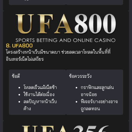
8. UFA800
โครงสร้างหน้าเว็บมีขนาดเบา ช่วยลดเวลาโหลดในพื้นที่ที่
อินเทอร์เน็ตไม่เสถียร
ข้อดี
ข้อควรระวัง
โหลดเร็วแม้เน็ตช้า
กราฟิกและลูกเล่น
ใช้งานได้ต่อเนื่อง
อาจน้อย
ลดปัญหาหน้าเว็บ
ฟีเจอร์บางอย่างอาจ
ค้าง
ถูกลดทอน