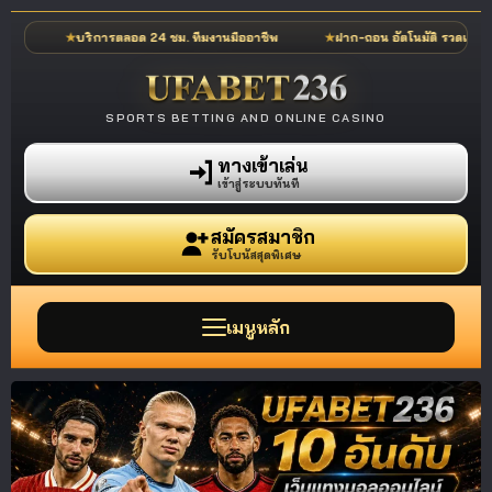
บริการตลอด 24 ชม. ทีมงานมืออาชีพ
ฝาก-ถอน อัตโนมัติ รวดเร็วภายในไม่กี่วินา
SPORTS BETTING AND ONLINE CASINO
ทางเข้าเล่น
เข้าสู่ระบบทันที
สมัครสมาชิก
รับโบนัสสุดพิเศษ
เมนูหลัก
รีวิวเว็บแทงบอลออนไลน์
10 อันดับ เว็บตรงไม่ผ่าน