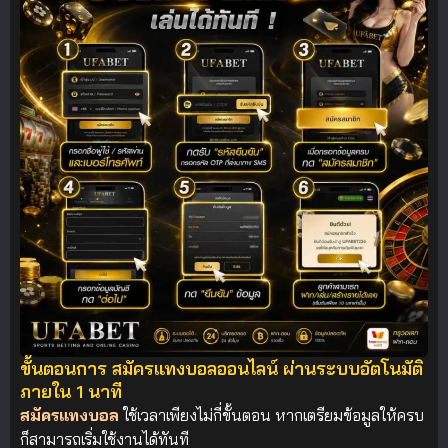
ขั้นตอนการ สมัครแทงบอลออนไลน์ ผ่านระบบอัตโนมัติ
ภายใน 1 นาที
สมัครแทงบอล
ใช้เวลาเพียงไม่กี่ขั้นตอน หากเตรียมข้อมูลให้ครบ
ก็สามารถเริ่มใช้งานได้ทันที