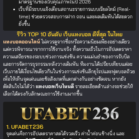
มาตรฐานของเว็บคุณภาพในปี 2026
เว็บที่มีระบบแจ้งเตือนสถานะรายการแบบเรียลไทม์ (Real-
time) ช่วยตรวจสอบการฝาก ถอน และผลเดิมพันได้สะดวก
ยิ่งขึ้น
รีวิว TOP 10 อันดับ เว็บแทงบอล ดีที่สุด ในไทย
แทงบอลออนไลน์
ไม่ควรดูจากชื่อหรือความนิยมเพียงอย่างเดียว
แต่ควรพิจารณาจากการใช้งานจริง ทั้งความเร็วในการอัปเดตราคา
ความเสถียรของระบบช่วงการแข่งขัน ความแม่นยำของการรับบิล
และการจัดการธุรกรรมหลังวางเดิมพัน ทีมงานได้เปรียบเทียบแต่ละ
เว็บภายใต้เงื่อนไขเดียวกันในช่วงการแข่งขันลีกยุโรปและฟุตบอลถ้วย
เพื่อให้เห็นจุดเด่นและข้อสังเกตที่แตกต่างกันอย่างชัดเจน หากยัง
ตัดสินใจไม่ได้ว่า
แทงบอลเว็บไหนดี
รายละเอียดด้านล่างจะช่วยให้
เลือกได้ตรงกับลักษณะการใช้งานมากขึ้น
1. UFABET236
จุดเด่นคือการอัปเดตราคาสดได้รวดเร็ว ค่าน้ำค่อนข้างนิ่ง และ