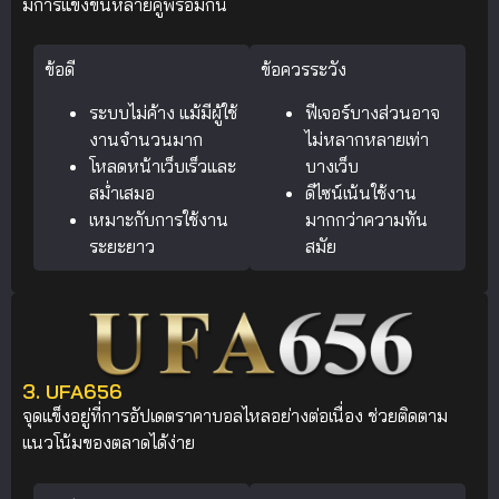
มีการแข่งขันหลายคู่พร้อมกัน
ข้อดี
ข้อควรระวัง
ระบบไม่ค้าง แม้มีผู้ใช้
ฟีเจอร์บางส่วนอาจ
งานจำนวนมาก
ไม่หลากหลายเท่า
โหลดหน้าเว็บเร็วและ
บางเว็บ
สม่ำเสมอ
ดีไซน์เน้นใช้งาน
เหมาะกับการใช้งาน
มากกว่าความทัน
ระยะยาว
สมัย
3. UFA656
จุดแข็งอยู่ที่การอัปเดตราคาบอลไหลอย่างต่อเนื่อง ช่วยติดตาม
แนวโน้มของตลาดได้ง่าย