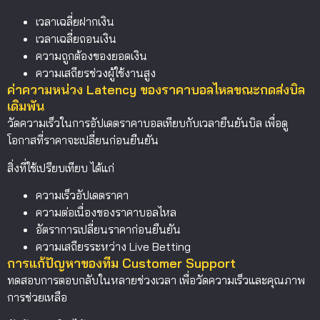
เวลาเฉลี่ยฝากเงิน
เวลาเฉลี่ยถอนเงิน
ความถูกต้องของยอดเงิน
ความเสถียรช่วงผู้ใช้งานสูง
ค่าความหน่วง Latency ของราคาบอลไหลขณะกดส่งบิล
เดิมพัน
วัดความเร็วในการอัปเดตราคาบอลเทียบกับเวลายืนยันบิล เพื่อดู
โอกาสที่ราคาจะเปลี่ยนก่อนยืนยัน
สิ่งที่ใช้เปรียบเทียบ ได้แก่
ความเร็วอัปเดตราคา
ความต่อเนื่องของราคาบอลไหล
อัตราการเปลี่ยนราคาก่อนยืนยัน
ความเสถียรระหว่าง Live Betting
การแก้ปัญหาของทีม Customer Support
ทดสอบการตอบกลับในหลายช่วงเวลา เพื่อวัดความเร็วและคุณภาพ
การช่วยเหลือ