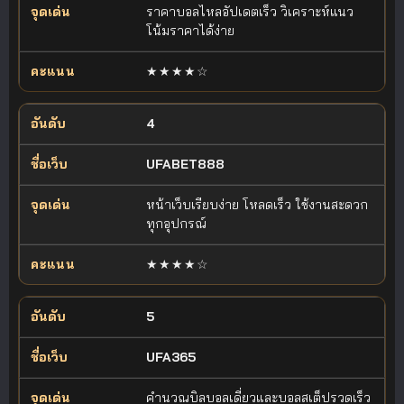
ราคาบอลไหลอัปเดตเร็ว วิเคราะห์แนว
โน้มราคาได้ง่าย
★★★★☆
4
UFABET888
หน้าเว็บเรียบง่าย โหลดเร็ว ใช้งานสะดวก
ทุกอุปกรณ์
★★★★☆
5
UFA365
คำนวณบิลบอลเดี่ยวและบอลสเต็ปรวดเร็ว