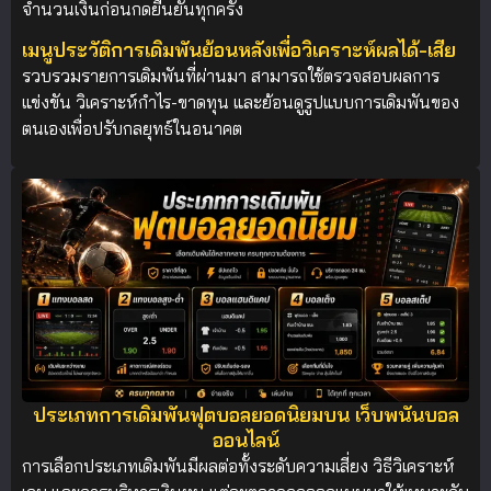
จำนวนเงินก่อนกดยืนยันทุกครั้ง
เมนูประวัติการเดิมพันย้อนหลังเพื่อวิเคราะห์ผลได้-เสีย
รวบรวมรายการเดิมพันที่ผ่านมา สามารถใช้ตรวจสอบผลการ
แข่งขัน วิเคราะห์กำไร-ขาดทุน และย้อนดูรูปแบบการเดิมพันของ
ตนเองเพื่อปรับกลยุทธ์ในอนาคต
ประเภทการเดิมพันฟุตบอลยอดนิยมบน เว็บพนันบอล
ออนไลน์
การเลือกประเภทเดิมพันมีผลต่อทั้งระดับความเสี่ยง วิธีวิเคราะห์