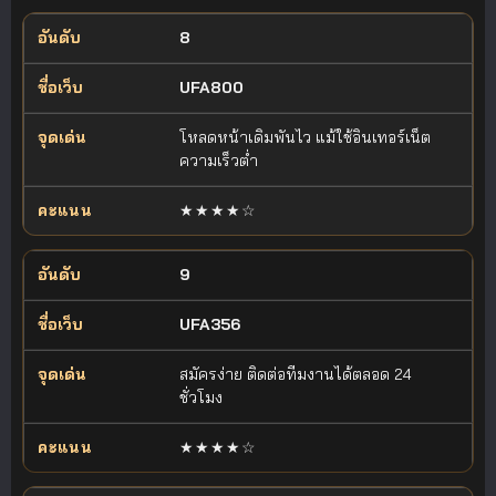
8
UFA800
โหลดหน้าเดิมพันไว แม้ใช้อินเทอร์เน็ต
ความเร็วต่ำ
★★★★☆
9
UFA356
สมัครง่าย ติดต่อทีมงานได้ตลอด 24
ชั่วโมง
★★★★☆