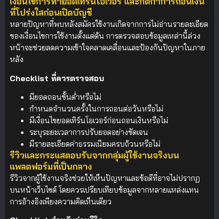
เงื่อนไขการทำยอดเทิร์นโอเวอร์ และกติกาการถอนเงิน
ที่โปร่งใสก่อนเปิดบัญชี
หลายปัญหาที่พบหลังสมัครใช้งานเกิดจากการไม่อ่านรายละเอียด
ของเงื่อนไขการใช้งานตั้งแต่ต้น การตรวจสอบข้อมูลเหล่านี้ล่วง
หน้าจะช่วยลดความเข้าใจคลาดเคลื่อนและป้องกันปัญหาในภาย
หลัง
Checklist ที่ควรตรวจสอบ
มียอดถอนขั้นต่ำหรือไม่
กำหนดจำนวนครั้งในการถอนต่อวันหรือไม่
มีเงื่อนไขยอดเทิร์นโอเวอร์ก่อนถอนเงินหรือไม่
ระบุระยะเวลาการปรับยอดอย่างชัดเจน
มีรายละเอียดค่าธรรมเนียมครบถ้วนหรือไม่
รีวิวและกระแสตอบรับจากกลุ่มผู้ใช้งานจริงบน
แพลตฟอร์มที่เป็นกลาง
รีวิวจากผู้ใช้งานจริงช่วยให้เห็นปัญหาและข้อดีที่อาจไม่ปรากฏ
บนหน้าเว็บไซต์ โดยควรเปรียบเทียบข้อมูลจากหลายแหล่งแทน
การอ้างอิงเพียงความคิดเห็นเดียว