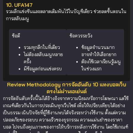
10. UFA147
รวมลีกแข่งขันและตลาดเดิมพันไว้ในบัญชีเดียว ช่วยลดขั้นตอนใน
การสลับเมนู
ข้อดี
ข้อควรระวัง
รวมทุกลีกในที่เดียว
ข้อมูลจำนวนมาก
ไม่ต้องสลับเมนูหลาย
อาจทำให้เลือกยาก
ครั้ง
ต้องใช้เวลาเรียนรู้เมนู
มีข้อมูลก่อนแข่งครบ
ในช่วงแรก
Review Methodology การจัดอันดับ 10 แทงบอลเว็บ
ตรงไม่ผ่านเอเย่นต์
การจัดอันดับครั้งนี้ไม่ได้อ้างอิงจากความนิยมหรือการโฆษณา แต่ใช้
เกณฑ์เดียวกันในการประเมินทุกเว็บไซต์ เพื่อให้เปรียบเทียบได้อย่าง
เป็นธรรม เน้นปัจจัยที่ผู้ใช้งานพบได้จริงระหว่างใช้งาน ตั้งแต่ความ
ปลอดภัยของระบบ ความเร็วของธุรกรรม ความแม่นยำของราคา
บอล ไปจนถึงคุณภาพของการให้บริการหลังการใช้งาน โดยใช้เกณฑ์