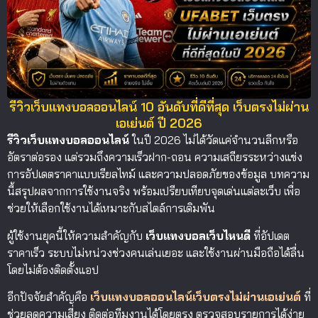
เอเย่นต์ มั่นคงปลอดภัย
จ่ายจริงทุกบิล
รีวิวเว็บแทงบอลออนไลน์ 10 อันดับที่ดีที่สุด เว็บตรงไม่ผ่าน
เอเย่นต์ ปี 2026
รีวิวเว็บแทงบอลออนไลน์
ในปี 2026 ไม่ได้วัดแค่จำนวนลีกหรือ
อัตราต่อรอง แต่รวมถึงความเร็วฝาก-ถอน ความเสถียรระหว่างแข่ง
การอัปเดตราคาแบบเรียลไทม์ และความปลอดภัยของข้อมูล บทความ
นี้สรุปผลจากการใช้งานจริง พร้อมเปรียบเทียบจุดเด่นแต่ละเว็บ เพื่อ
ช่วยให้เลือกใช้งานได้เหมาะกับสไตล์การเดิมพัน
ผู้ใช้งานยุคนี้ให้ความสำคัญกับ
เว็บแทงบอลเว็บไหนดี
ที่อัปเดต
ราคาเร็ว ระบบไม่หน่วงช่วงคนเล่นเยอะ และใช้งานผ่านมือถือได้ลื่น
โดยไม่ต้องติดตั้งแอป
อีกปัจจัยสำคัญคือ
เว็บแทงบอลออนไลน์เว็บตรงไม่ผ่านเอเย่นต์
ที่
ช่วยลดความเสี่ยง ติดต่อทีมงานได้โดยตรง ตรวจสอบรายการได้ง่าย