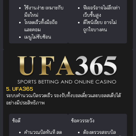
ใช้งานง่าย เหมาะกับ
ฟีเจอร์อาจไม่ลึกเท่า
มือใหม่
เว็บขั้นสูง
โหลดเร็วทั้งมือถือ
ดีไซน์เรียบ อาจไม่
และคอม
ถูกใจบางคน
เมนูไม่ซับซ้อน
5. UFA365
ระบบคำนวณบิลรวดเร็ว รองรับทั้งบอลเดี่ยวและบอลสเต็ปได้
อย่างมีประสิทธิภาพ
ข้อดี
ข้อควรระวัง
คำนวณบิลทันที ลด
ต้องตรวจสอบบิล