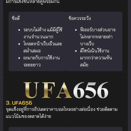
มีการแข่งขันหลายคู่พร้อมกัน
ข้อดี
ข้อควรระวัง
ระบบไม่ค้าง แม้มีผู้ใช้
ฟีเจอร์บางส่วนอาจ
งานจำนวนมาก
ไม่หลากหลายเท่า
โหลดหน้าเว็บเร็วและ
บางเว็บ
สม่ำเสมอ
ดีไซน์เน้นใช้งาน
เหมาะกับการใช้งาน
มากกว่าความทัน
ระยะยาว
สมัย
3. UFA656
จุดแข็งอยู่ที่การอัปเดตราคาบอลไหลอย่างต่อเนื่อง ช่วยติดตาม
แนวโน้มของตลาดได้ง่าย