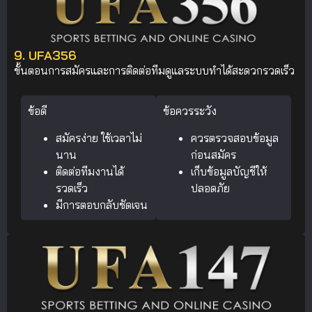
9. UFA356
ขั้นตอนการสมัครและการติดต่อทีมดูแลระบบทำได้สะดวกรวดเร็ว
ข้อดี
ข้อควรระวัง
สมัครง่าย ใช้เวลาไม่
ควรตรวจสอบข้อมูล
นาน
ก่อนสมัคร
ติดต่อทีมงานได้
เก็บข้อมูลบัญชีให้
รวดเร็ว
ปลอดภัย
มีการตอบกลับชัดเจน