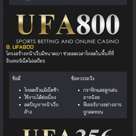
8. UFA800
โครงสร้างหน้าเว็บมีขนาดเบา ช่วยลดเวลาโหลดในพื้นที่ที่
อินเทอร์เน็ตไม่เสถียร
ข้อดี
ข้อควรระวัง
โหลดเร็วแม้เน็ตช้า
กราฟิกและลูกเล่น
ใช้งานได้ต่อเนื่อง
อาจน้อย
ลดปัญหาหน้าเว็บ
ฟีเจอร์บางอย่างอาจ
ค้าง
ถูกลดทอน