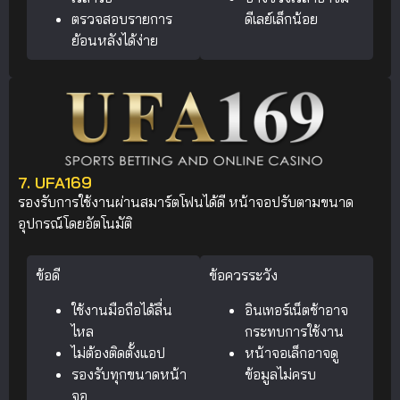
ตรวจสอบรายการ
ดีเลย์เล็กน้อย
ย้อนหลังได้ง่าย
7. UFA169
รองรับการใช้งานผ่านสมาร์ตโฟนได้ดี หน้าจอปรับตามขนาด
อุปกรณ์โดยอัตโนมัติ
ข้อดี
ข้อควรระวัง
ใช้งานมือถือได้ลื่น
อินเทอร์เน็ตช้าอาจ
ไหล
กระทบการใช้งาน
ไม่ต้องติดตั้งแอป
หน้าจอเล็กอาจดู
รองรับทุกขนาดหน้า
ข้อมูลไม่ครบ
จอ