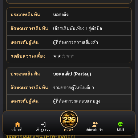
บอลเต็ง
เลือกเดิมพันเพียง 1 คู่ต่อบิล
ผู้ที่ต้องการความเสี่ยงต่ำ
★★☆☆☆
บอลสเต็ป (Parlay)
รวมหลายคู่ในบิลเดียว
ผู้ที่ต้องการผลตอบแทนสูง
★★★★★
หน้าหลัก
เข้าสู่ระบบ
สมัครสมาชิก
LINE
PLAY
บอลก่อนแข่งขัน (Pre-match)