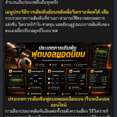
จำนวนเงินก่อนกดยืนยันทุกครั้ง
เมนูประวัติการเดิมพันย้อนหลังเพื่อวิเคราะห์ผลได้-เสีย
รวบรวมรายการเดิมพันที่ผ่านมา สามารถใช้ตรวจสอบผลการ
แข่งขัน วิเคราะห์กำไร-ขาดทุน และย้อนดูรูปแบบการเดิมพันของ
ตนเองเพื่อปรับกลยุทธ์ในอนาคต
ประเภทการเดิมพันฟุตบอลยอดนิยมบน เว็บพนันบอล
ออนไลน์
การเลือกประเภทเดิมพันมีผลต่อทั้งระดับความเสี่ยง วิธีวิเคราะห์