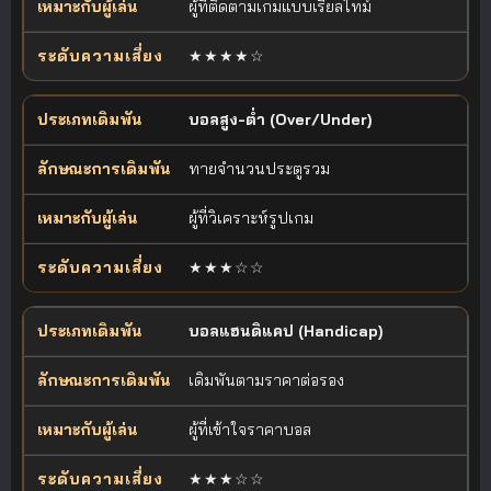
ผู้ที่ติดตามเกมแบบเรียลไทม์
★★★★☆
บอลสูง-ต่ำ (Over/Under)
ทายจำนวนประตูรวม
ผู้ที่วิเคราะห์รูปเกม
★★★☆☆
บอลแฮนดิแคป (Handicap)
เดิมพันตามราคาต่อรอง
ผู้ที่เข้าใจราคาบอล
★★★☆☆