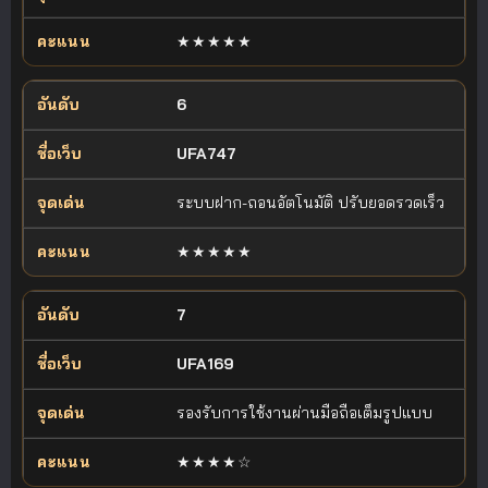
★★★★★
6
UFA747
ระบบฝาก-ถอนอัตโนมัติ ปรับยอดรวดเร็ว
★★★★★
7
UFA169
รองรับการใช้งานผ่านมือถือเต็มรูปแบบ
★★★★☆