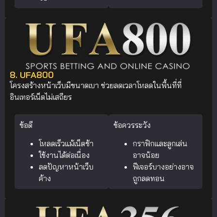
8. UFA800
โครงสร้างหน้าเว็บมีขนาดเบา ช่วยลดเวลาโหลดในพื้นที่ที่
อินเทอร์เน็ตไม่เสถียร
ข้อดี
ข้อควรระวัง
โหลดเร็วแม้เน็ตช้า
กราฟิกและลูกเล่น
ใช้งานได้ต่อเนื่อง
อาจน้อย
ลดปัญหาหน้าเว็บ
ฟีเจอร์บางอย่างอาจ
ค้าง
ถูกลดทอน