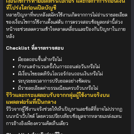
เงื่อนไขการทำยอดเทิร์นโอเวอร์ และกติกาการถอนเงิน
ที่โปร่งใสก่อนเปิดบัญชี
หลายปัญหาที่พบหลังสมัครใช้งานเกิดจากการไม่อ่านรายละเอียด
ของเงื่อนไขการใช้งานตั้งแต่ต้น การตรวจสอบข้อมูลเหล่านี้ล่วง
หน้าจะช่วยลดความเข้าใจคลาดเคลื่อนและป้องกันปัญหาในภาย
หลัง
Checklist ที่ควรตรวจสอบ
มียอดถอนขั้นต่ำหรือไม่
กำหนดจำนวนครั้งในการถอนต่อวันหรือไม่
มีเงื่อนไขยอดเทิร์นโอเวอร์ก่อนถอนเงินหรือไม่
ระบุระยะเวลาการปรับยอดอย่างชัดเจน
มีรายละเอียดค่าธรรมเนียมครบถ้วนหรือไม่
รีวิวและกระแสตอบรับจากกลุ่มผู้ใช้งานจริงบน
แพลตฟอร์มที่เป็นกลาง
รีวิวจากผู้ใช้งานจริงช่วยให้เห็นปัญหาและข้อดีที่อาจไม่ปรากฏ
บนหน้าเว็บไซต์ โดยควรเปรียบเทียบข้อมูลจากหลายแหล่งแทน
การอ้างอิงเพียงความคิดเห็นเดียว