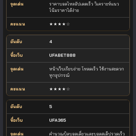
ราคาบอลไหลอัปเดตเร็ว วิเคราะห์แนว
โน้มราคาได้ง่าย
★★★★☆
4
UFABET888
หน้าเว็บเรียบง่าย โหลดเร็ว ใช้งานสะดวก
ทุกอุปกรณ์
★★★★☆
5
UFA365
คำนวณบิลบอลเดี่ยวและบอลสเต็ปรวดเร็ว