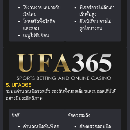
ใช้งานง่าย เหมาะกับ
ฟีเจอร์อาจไม่ลึกเท่า
มือใหม่
เว็บขั้นสูง
โหลดเร็วทั้งมือถือ
ดีไซน์เรียบ อาจไม่
และคอม
ถูกใจบางคน
เมนูไม่ซับซ้อน
5. UFA365
ระบบคำนวณบิลรวดเร็ว รองรับทั้งบอลเดี่ยวและบอลสเต็ปได้
อย่างมีประสิทธิภาพ
ข้อดี
ข้อควรระวัง
คำนวณบิลทันที ลด
ต้องตรวจสอบบิล