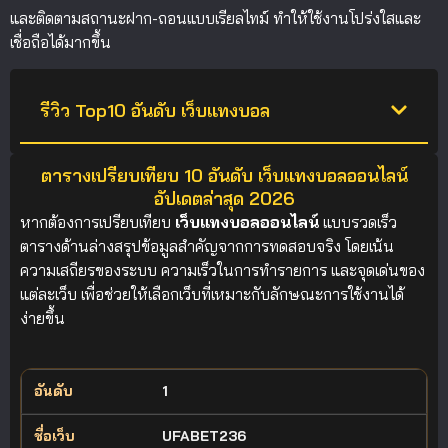
และติดตามสถานะฝาก-ถอนแบบเรียลไทม์ ทำให้ใช้งานโปร่งใสและ
เชื่อถือได้มากขึ้น
รีวิว Top10 อันดับ เว็บแทงบอล
ตารางเปรียบเทียบ 10 อันดับ เว็บแทงบอลออนไลน์
อัปเดตล่าสุด 2026
หากต้องการเปรียบเทียบ
เว็บแทงบอลออนไลน์
แบบรวดเร็ว
ตารางด้านล่างสรุปข้อมูลสำคัญจากการทดสอบจริง โดยเน้น
ความเสถียรของระบบ ความเร็วในการทำรายการ และจุดเด่นของ
แต่ละเว็บ เพื่อช่วยให้เลือกเว็บที่เหมาะกับลักษณะการใช้งานได้
ง่ายขึ้น
1
อันดับ
ชื่อเว็บ
จุดเด่นจากการทดสอบจริง
คะแนน
UFABET236