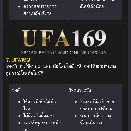
ตรวจสอบรายการ
ดีเลย์เล็กน้อย
ย้อนหลังได้ง่าย
7. UFA169
รองรับการใช้งานผ่านสมาร์ตโฟนได้ดี หน้าจอปรับตามขนาด
อุปกรณ์โดยอัตโนมัติ
ข้อดี
ข้อควรระวัง
ใช้งานมือถือได้ลื่น
อินเทอร์เน็ตช้าอาจ
ไหล
กระทบการใช้งาน
ไม่ต้องติดตั้งแอป
หน้าจอเล็กอาจดู
รองรับทุกขนาดหน้า
ข้อมูลไม่ครบ
จอ