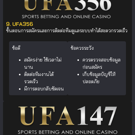
9. UFA356
ขั้นตอนการสมัครและการติดต่อทีมดูแลระบบทำได้สะดวกรวดเร็ว
ข้อดี
ข้อควรระวัง
สมัครง่าย ใช้เวลาไม่
ควรตรวจสอบข้อมูล
นาน
ก่อนสมัคร
ติดต่อทีมงานได้
เก็บข้อมูลบัญชีให้
รวดเร็ว
ปลอดภัย
มีการตอบกลับชัดเจน