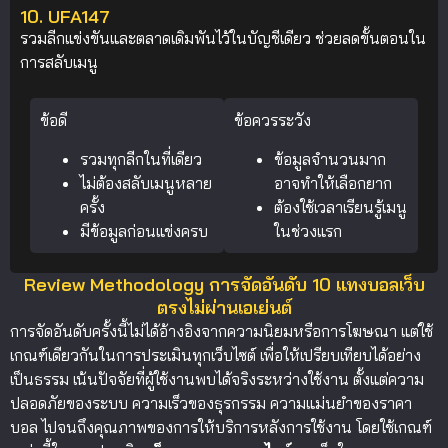
10. UFA147
รวมลีกแข่งขันและตลาดเดิมพันไว้ในบัญชีเดียว ช่วยลดขั้นตอนใน
การสลับเมนู
ข้อดี
ข้อควรระวัง
รวมทุกลีกในที่เดียว
ข้อมูลจำนวนมาก
ไม่ต้องสลับเมนูหลาย
อาจทำให้เลือกยาก
ครั้ง
ต้องใช้เวลาเรียนรู้เมนู
มีข้อมูลก่อนแข่งครบ
ในช่วงแรก
Review Methodology การจัดอันดับ 10 แทงบอลเว็บ
ตรงไม่ผ่านเอเย่นต์
การจัดอันดับครั้งนี้ไม่ได้อ้างอิงจากความนิยมหรือการโฆษณา แต่ใช้
เกณฑ์เดียวกันในการประเมินทุกเว็บไซต์ เพื่อให้เปรียบเทียบได้อย่าง
เป็นธรรม เน้นปัจจัยที่ผู้ใช้งานพบได้จริงระหว่างใช้งาน ตั้งแต่ความ
ปลอดภัยของระบบ ความเร็วของธุรกรรม ความแม่นยำของราคา
บอล ไปจนถึงคุณภาพของการให้บริการหลังการใช้งาน โดยใช้เกณฑ์