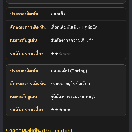
บอลเต็ง
เลือกเดิมพันเพียง 1 คู่ต่อบิล
ผู้ที่ต้องการความเสี่ยงต่ำ
★★☆☆☆
บอลสเต็ป (Parlay)
รวมหลายคู่ในบิลเดียว
ผู้ที่ต้องการผลตอบแทนสูง
★★★★★
บอลก่อนแข่งขัน (Pre-match)