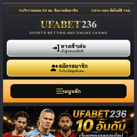
บริการตลอด 24 ชม. ทีมงานมืออาชีพ
ฝาก-ถอน อัตโนมัติ รวดเร็วภายในไม่กี่วิน
SPORTS BETTING AND ONLINE CASINO
ทางเข้าเล่น
เข้าสู่ระบบทันที
สมัครสมาชิก
รับโบนัสสุดพิเศษ
เมนูหลัก
รีวิวเว็บแทงบอลออนไลน์
10 อันดับ เว็บตรงไม่ผ่าน