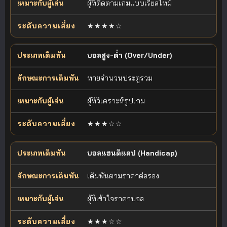
ผู้ที่ติดตามเกมแบบเรียลไทม์
★★★★☆
บอลสูง-ต่ำ (Over/Under)
ทายจำนวนประตูรวม
ผู้ที่วิเคราะห์รูปเกม
★★★☆☆
บอลแฮนดิแคป (Handicap)
เดิมพันตามราคาต่อรอง
ผู้ที่เข้าใจราคาบอล
★★★☆☆