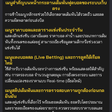
เมนูสำคัญบนหน้ากระดานเดิมพันฟุตบอลของระบบเว็บ
ตรง
การเข้าใจเมนูหลักจะช่วยให้เลือกตลาดเดิมพันได้รวดเร็ว และลด
ความผิดพลาดก่อนส่งบิล
เมนูราคาบอลและตารางแข่งขันประจำวัน
แสดงลีกแข่งขัน เวลาเริ่มเตะ ราคาบอล ค่าน้ำ และประเภทการเดิม
พันทั้งหมดของแต่ละคู่ สามารถเรียงข้อมูลตามลีกหรือช่วงเวลา
แข่งขันได้
เมนูแทงบอลสด (Live Betting) และการดูสถิติเรียล
ไทม์
ใช้สำหรับวางเดิมพันระหว่างการแข่งขัน พร้อมแสดงสถิติสำคัญ
เช่น การครองบอล จำนวนลูกเตะมุม การยิงตรงกรอบ และการ
เปลี่ยนแปลงของราคาแบบ Real-time (เรียลไทม์)
เมนูสลิปเดิมพันและการตรวจสอบความถูกต้องก่อนกด
ยืนยัน
แสดงคู่แข่งขันที่เลือกไว้ พร้อมยอดเดิมพัน ยอดรับโดยประมาณ
และรายละเอียดของแต่ละรายการ ควรตรวจสอบราคาบอลและ