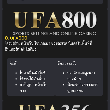
8. UFA800
โครงสร้างหน้าเว็บมีขนาดเบา ช่วยลดเวลาโหลดในพื้นที่ที่
อินเทอร์เน็ตไม่เสถียร
ข้อดี
ข้อควรระวัง
โหลดเร็วแม้เน็ตช้า
กราฟิกและลูกเล่น
ใช้งานได้ต่อเนื่อง
อาจน้อย
ลดปัญหาหน้าเว็บ
ฟีเจอร์บางอย่างอาจ
ค้าง
ถูกลดทอน