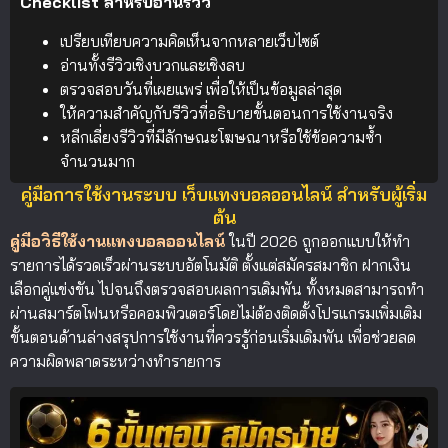
Checklist สำหรับอ่านรีวิว
เปรียบเทียบความคิดเห็นจากหลายเว็บไซต์
อ่านทั้งรีวิวเชิงบวกและเชิงลบ
ตรวจสอบวันที่เผยแพร่ เพื่อให้เป็นข้อมูลล่าสุด
ให้ความสำคัญกับรีวิวที่อธิบายขั้นตอนการใช้งานจริง
หลีกเลี่ยงรีวิวที่มีลักษณะโฆษณาหรือใช้ข้อความซ้ำ
จำนวนมาก
คู่มือการใช้งานระบบ เว็บแทงบอลออนไลน์ สำหรับผู้เริ่ม
ต้น
คู่มือวิธีใช้งานแทงบอลออนไลน์
ในปี 2026 ถูกออกแบบให้ทำ
รายการได้รวดเร็วผ่านระบบอัตโนมัติ ตั้งแต่สมัครสมาชิก ฝากเงิน
เลือกคู่แข่งขัน ไปจนถึงตรวจสอบผลการเดิมพัน ทั้งหมดสามารถทำ
ผ่านสมาร์ตโฟนหรือคอมพิวเตอร์โดยไม่ต้องติดตั้งโปรแกรมเพิ่มเติม
ขั้นตอนด้านล่างสรุปการใช้งานที่ควรรู้ก่อนเริ่มเดิมพัน เพื่อช่วยลด
ความผิดพลาดระหว่างทำรายการ