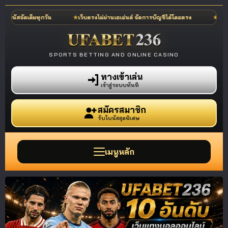
็มทุกวัน
เว็บตรงไม่ผ่านเอเย่นต์ จัดการบัญชีได้โดยตรง
บริการตลอด 24 
SPORTS BETTING AND ONLINE CASINO
ทางเข้าเล่น
เข้าสู่ระบบทันที
สมัครสมาชิก
รับโบนัสสุดพิเศษ
เมนูหลัก
รีวิวเว็บแทงบอลออนไลน์
10 อันดับ เว็บตรงไม่ผ่าน