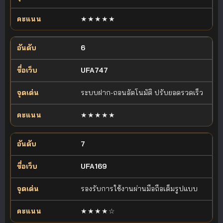
★★★★★
6
UFA747
ระบบฝาก-ถอนอัตโนมัติ ปรับยอดรวดเร็ว
★★★★★
7
UFA169
รองรับการใช้งานผ่านมือถือเต็มรูปแบบ
★★★★☆