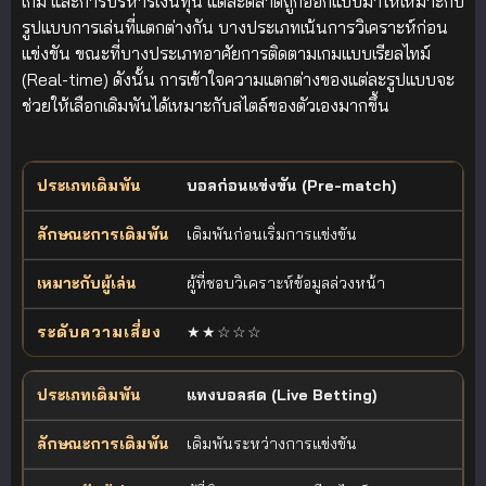
เกม และการบริหารเงินทุน แต่ละตลาดถูกออกแบบมาให้เหมาะกับ
รูปแบบการเล่นที่แตกต่างกัน บางประเภทเน้นการวิเคราะห์ก่อน
แข่งขัน ขณะที่บางประเภทอาศัยการติดตามเกมแบบเรียลไทม์
(Real-time) ดังนั้น การเข้าใจความแตกต่างของแต่ละรูปแบบจะ
ช่วยให้เลือกเดิมพันได้เหมาะกับสไตล์ของตัวเองมากขึ้น
ตารางเปรียบเทียบประเภทการเดิมพันฟุตบอล ลักษณะการเดิมพัน ผู้เล่นท
บอลก่อนแข่งขัน (Pre-match)
ประเภทเดิมพัน
ลักษณะการเดิมพัน
เหมาะกับผู้เล่น
เดิมพันก่อนเริ่มการแข่งขัน
ผู้ที่ชอบวิเคราะห์ข้อมูลล่วงหน้า
★★☆☆☆
แทงบอลสด (Live Betting)
เดิมพันระหว่างการแข่งขัน