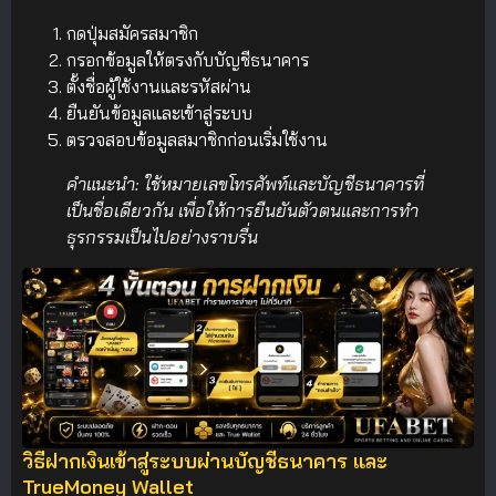
กดปุ่มสมัครสมาชิก
กรอกข้อมูลให้ตรงกับบัญชีธนาคาร
ตั้งชื่อผู้ใช้งานและรหัสผ่าน
ยืนยันข้อมูลและเข้าสู่ระบบ
ตรวจสอบข้อมูลสมาชิกก่อนเริ่มใช้งาน
คำแนะนำ: ใช้หมายเลขโทรศัพท์และบัญชีธนาคารที่
เป็นชื่อเดียวกัน เพื่อให้การยืนยันตัวตนและการทำ
ธุรกรรมเป็นไปอย่างราบรื่น
วิธีฝากเงินเข้าสู่ระบบผ่านบัญชีธนาคาร และ
TrueMoney Wallet