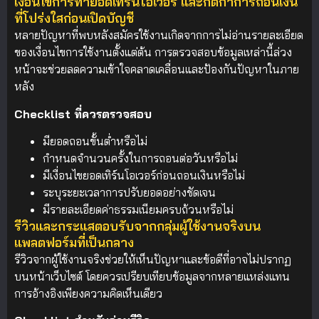
เงื่อนไขการทำยอดเทิร์นโอเวอร์ และกติกาการถอนเงิน
ที่โปร่งใสก่อนเปิดบัญชี
หลายปัญหาที่พบหลังสมัครใช้งานเกิดจากการไม่อ่านรายละเอียด
ของเงื่อนไขการใช้งานตั้งแต่ต้น การตรวจสอบข้อมูลเหล่านี้ล่วง
หน้าจะช่วยลดความเข้าใจคลาดเคลื่อนและป้องกันปัญหาในภาย
หลัง
Checklist ที่ควรตรวจสอบ
มียอดถอนขั้นต่ำหรือไม่
กำหนดจำนวนครั้งในการถอนต่อวันหรือไม่
มีเงื่อนไขยอดเทิร์นโอเวอร์ก่อนถอนเงินหรือไม่
ระบุระยะเวลาการปรับยอดอย่างชัดเจน
มีรายละเอียดค่าธรรมเนียมครบถ้วนหรือไม่
รีวิวและกระแสตอบรับจากกลุ่มผู้ใช้งานจริงบน
แพลตฟอร์มที่เป็นกลาง
รีวิวจากผู้ใช้งานจริงช่วยให้เห็นปัญหาและข้อดีที่อาจไม่ปรากฏ
บนหน้าเว็บไซต์ โดยควรเปรียบเทียบข้อมูลจากหลายแหล่งแทน
การอ้างอิงเพียงความคิดเห็นเดียว