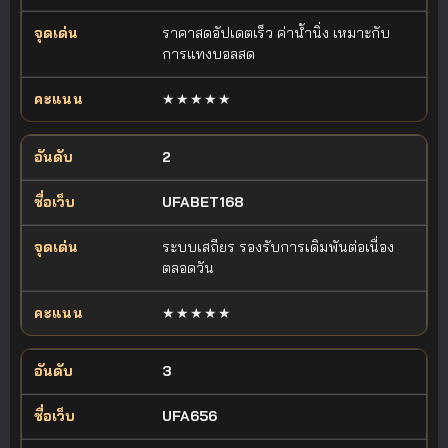
ราคาสดอัปเดตเร็ว ค่าน้ำนิ่ง เหมาะกับ
การแทงบอลสด
★★★★★
2
UFABET168
ระบบเสถียร รองรับการเดิมพันต่อเนื่อง
ตลอดวัน
★★★★★
3
UFA656