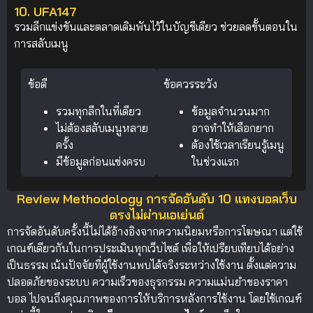
10. UFA147
รวมลีกแข่งขันและตลาดเดิมพันไว้ในบัญชีเดียว ช่วยลดขั้นตอนใน
การสลับเมนู
ข้อดี
ข้อควรระวัง
รวมทุกลีกในที่เดียว
ข้อมูลจำนวนมาก
ไม่ต้องสลับเมนูหลาย
อาจทำให้เลือกยาก
ครั้ง
ต้องใช้เวลาเรียนรู้เมนู
มีข้อมูลก่อนแข่งครบ
ในช่วงแรก
Review Methodology การจัดอันดับ 10 แทงบอลเว็บ
ตรงไม่ผ่านเอเย่นต์
การจัดอันดับครั้งนี้ไม่ได้อ้างอิงจากความนิยมหรือการโฆษณา แต่ใช้
เกณฑ์เดียวกันในการประเมินทุกเว็บไซต์ เพื่อให้เปรียบเทียบได้อย่าง
เป็นธรรม เน้นปัจจัยที่ผู้ใช้งานพบได้จริงระหว่างใช้งาน ตั้งแต่ความ
ปลอดภัยของระบบ ความเร็วของธุรกรรม ความแม่นยำของราคา
บอล ไปจนถึงคุณภาพของการให้บริการหลังการใช้งาน โดยใช้เกณฑ์