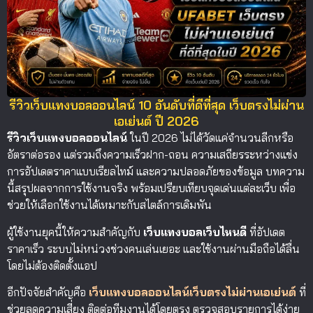
เอเย่นต์ มั่นคงปลอดภัย
จ่ายจริงทุกบิล
รีวิวเว็บแทงบอลออนไลน์ 10 อันดับที่ดีที่สุด เว็บตรงไม่ผ่าน
เอเย่นต์ ปี 2026
รีวิวเว็บแทงบอลออนไลน์
ในปี 2026 ไม่ได้วัดแค่จำนวนลีกหรือ
อัตราต่อรอง แต่รวมถึงความเร็วฝาก-ถอน ความเสถียรระหว่างแข่ง
การอัปเดตราคาแบบเรียลไทม์ และความปลอดภัยของข้อมูล บทความ
นี้สรุปผลจากการใช้งานจริง พร้อมเปรียบเทียบจุดเด่นแต่ละเว็บ เพื่อ
ช่วยให้เลือกใช้งานได้เหมาะกับสไตล์การเดิมพัน
ผู้ใช้งานยุคนี้ให้ความสำคัญกับ
เว็บแทงบอลเว็บไหนดี
ที่อัปเดต
ราคาเร็ว ระบบไม่หน่วงช่วงคนเล่นเยอะ และใช้งานผ่านมือถือได้ลื่น
โดยไม่ต้องติดตั้งแอป
อีกปัจจัยสำคัญคือ
เว็บแทงบอลออนไลน์เว็บตรงไม่ผ่านเอเย่นต์
ที่
ช่วยลดความเสี่ยง ติดต่อทีมงานได้โดยตรง ตรวจสอบรายการได้ง่าย