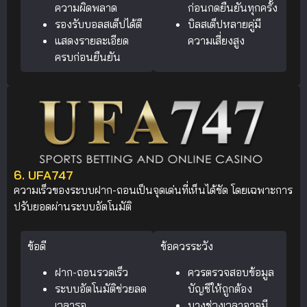
ความผิดพลาด
ก่อนกดยืนยันทุกครั้ง
รองรับบอลสเต็ปได้ดี
บิลสเต็ปหลายคู่มี
แสดงรายละเอียด
ความเสี่ยงสูง
ครบก่อนยืนยัน
6. UFA747
ความเร็วของระบบฝาก-ถอนเป็นจุดเด่นที่เห็นได้ชัด โดยเฉพาะการ
ปรับยอดผ่านระบบอัตโนมัติ
ข้อดี
ข้อควรระวัง
ฝาก-ถอนรวดเร็ว
ควรตรวจสอบข้อมูล
ระบบอัตโนมัติช่วยลด
บัญชีให้ถูกต้อง
เวลารอ
บางช่วงเวลาอาจมี