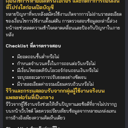
เงื่อนไขการทำยอดเทิร์นโอเวอร์ และกติกาการถอนเงิน
ที่โปร่งใสก่อนเปิดบัญชี
หลายปัญหาที่พบหลังสมัครใช้งานเกิดจากการไม่อ่านรายละเอียด
ของเงื่อนไขการใช้งานตั้งแต่ต้น การตรวจสอบข้อมูลเหล่านี้ล่วง
หน้าจะช่วยลดความเข้าใจคลาดเคลื่อนและป้องกันปัญหาในภาย
หลัง
Checklist ที่ควรตรวจสอบ
มียอดถอนขั้นต่ำหรือไม่
กำหนดจำนวนครั้งในการถอนต่อวันหรือไม่
มีเงื่อนไขยอดเทิร์นโอเวอร์ก่อนถอนเงินหรือไม่
ระบุระยะเวลาการปรับยอดอย่างชัดเจน
มีรายละเอียดค่าธรรมเนียมครบถ้วนหรือไม่
รีวิวและกระแสตอบรับจากกลุ่มผู้ใช้งานจริงบน
แพลตฟอร์มที่เป็นกลาง
รีวิวจากผู้ใช้งานจริงช่วยให้เห็นปัญหาและข้อดีที่อาจไม่ปรากฏ
บนหน้าเว็บไซต์ โดยควรเปรียบเทียบข้อมูลจากหลายแหล่งแทน
การอ้างอิงเพียงความคิดเห็นเดียว