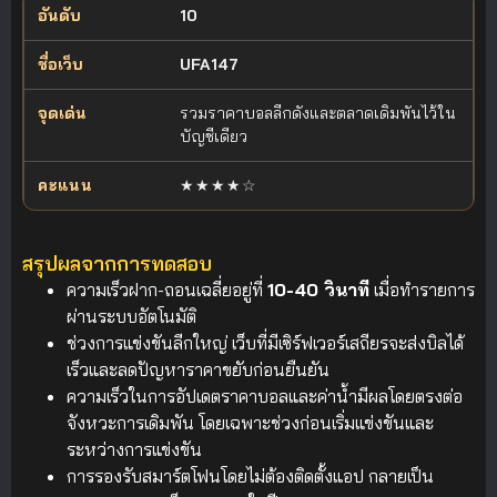
10
UFA147
รวมราคาบอลลีกดังและตลาดเดิมพันไว้ใน
บัญชีเดียว
★★★★☆
สรุปผลจากการทดสอบ
ความเร็วฝาก-ถอนเฉลี่ยอยู่ที่
10-40 วินาที
เมื่อทำรายการ
ผ่านระบบอัตโนมัติ
ช่วงการแข่งขันลีกใหญ่ เว็บที่มีเซิร์ฟเวอร์เสถียรจะส่งบิลได้
เร็วและลดปัญหาราคาขยับก่อนยืนยัน
ความเร็วในการอัปเดตราคาบอลและค่าน้ำมีผลโดยตรงต่อ
จังหวะการเดิมพัน โดยเฉพาะช่วงก่อนเริ่มแข่งขันและ
ระหว่างการแข่งขัน
การรองรับสมาร์ตโฟนโดยไม่ต้องติดตั้งแอป กลายเป็น