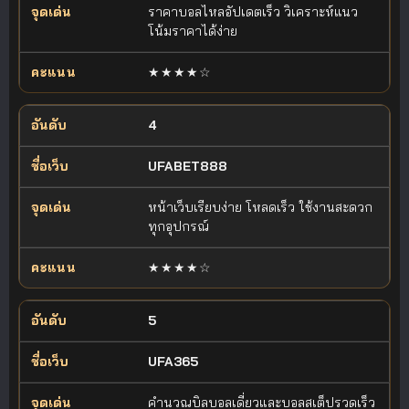
ราคาบอลไหลอัปเดตเร็ว วิเคราะห์แนว
โน้มราคาได้ง่าย
★★★★☆
4
UFABET888
หน้าเว็บเรียบง่าย โหลดเร็ว ใช้งานสะดวก
ทุกอุปกรณ์
★★★★☆
5
UFA365
คำนวณบิลบอลเดี่ยวและบอลสเต็ปรวดเร็ว