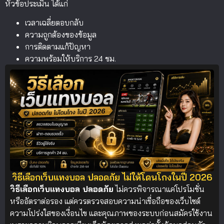
หัวข้อประเมิน ได้แก่
เวลาเฉลี่ยตอบกลับ
ความถูกต้องของข้อมูล
การติดตามแก้ปัญหา
ความพร้อมให้บริการ 24 ชม.
วิธีเลือกเว็บแทงบอล ปลอดภัย ไม่ให้โดนโกงในปี 2026
วิธีเลือกเว็บแทงบอล ปลอดภัย
ไม่ควรพิจารณาแค่โปรโมชั่น
หรืออัตราต่อรอง แต่ควรตรวจสอบความน่าเชื่อถือของเว็บไซต์
ความโปร่งใสของเงื่อนไข และคุณภาพของระบบก่อนสมัครใช้งาน