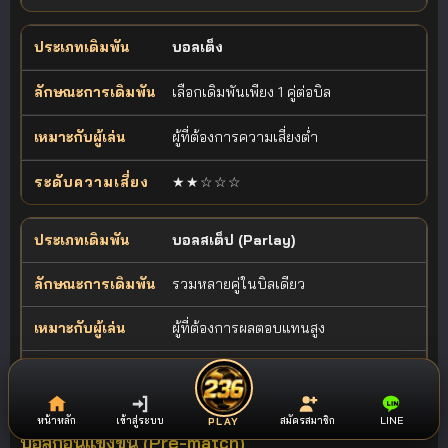
บอลเต็ง
เลือกเดิมพันเพียง 1 คู่ต่อบิล
ผู้ที่ต้องการความเสี่ยงต่ำ
★★☆☆☆
บอลสเต็ป (Parlay)
รวมหลายคู่ในบิลเดียว
ผู้ที่ต้องการผลตอบแทนสูง
★★★★★
หน้าหลัก
เข้าสู่ระบบ
สมัครสมาชิก
LINE
PLAY
บอลก่อนแข่งขัน (Pre-match)