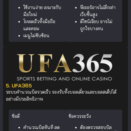
ใช้งานง่าย เหมาะกับ
ฟีเจอร์อาจไม่ลึกเท่า
มือใหม่
เว็บขั้นสูง
โหลดเร็วทั้งมือถือ
ดีไซน์เรียบ อาจไม่
และคอม
ถูกใจบางคน
เมนูไม่ซับซ้อน
5. UFA365
ระบบคำนวณบิลรวดเร็ว รองรับทั้งบอลเดี่ยวและบอลสเต็ปได้
อย่างมีประสิทธิภาพ
ข้อดี
ข้อควรระวัง
คำนวณบิลทันที ลด
ต้องตรวจสอบบิล