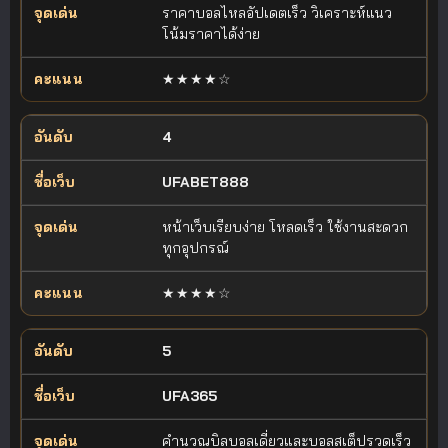
ราคาบอลไหลอัปเดตเร็ว วิเคราะห์แนว
โน้มราคาได้ง่าย
★★★★☆
4
UFABET888
หน้าเว็บเรียบง่าย โหลดเร็ว ใช้งานสะดวก
ทุกอุปกรณ์
★★★★☆
5
UFA365
คำนวณบิลบอลเดี่ยวและบอลสเต็ปรวดเร็ว