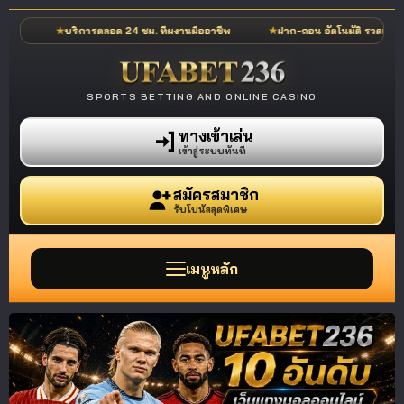
บริการตลอด 24 ชม. ทีมงานมืออาชีพ
ฝาก-ถอน อัตโนมัติ รวดเร็วภายในไม่กี่วิน
SPORTS BETTING AND ONLINE CASINO
ทางเข้าเล่น
เข้าสู่ระบบทันที
สมัครสมาชิก
รับโบนัสสุดพิเศษ
เมนูหลัก
รีวิวเว็บแทงบอลออนไลน์
10 อันดับ เว็บตรงไม่ผ่าน