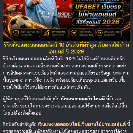
เอเย่นต์ มั่นคงปลอดภัย
จ่ายจริงทุกบิล
รีวิวเว็บแทงบอลออนไลน์ 10 อันดับที่ดีที่สุด เว็บตรงไม่ผ่าน
เอเย่นต์ ปี 2026
รีวิวเว็บแทงบอลออนไลน์
ในปี 2026 ไม่ได้วัดแค่จำนวนลีกหรือ
อัตราต่อรอง แต่รวมถึงความเร็วฝาก-ถอน ความเสถียรระหว่างแข่ง
การอัปเดตราคาแบบเรียลไทม์ และความปลอดภัยของข้อมูล บทความ
นี้สรุปผลจากการใช้งานจริง พร้อมเปรียบเทียบจุดเด่นแต่ละเว็บ เพื่อ
ช่วยให้เลือกใช้งานได้เหมาะกับสไตล์การเดิมพัน
ผู้ใช้งานยุคนี้ให้ความสำคัญกับ
เว็บแทงบอลเว็บไหนดี
ที่อัปเดต
ราคาเร็ว ระบบไม่หน่วงช่วงคนเล่นเยอะ และใช้งานผ่านมือถือได้ลื่น
โดยไม่ต้องติดตั้งแอป
อีกปัจจัยสำคัญคือ
เว็บแทงบอลออนไลน์เว็บตรงไม่ผ่านเอเย่นต์
ที่
ช่วยลดความเสี่ยง ติดต่อทีมงานได้โดยตรง ตรวจสอบรายการได้ง่าย