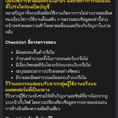
เงื่อนไขการทำยอดเทิร์นโอเวอร์ และกติกาการถอนเงิน
ที่โปร่งใสก่อนเปิดบัญชี
หลายปัญหาที่พบหลังสมัครใช้งานเกิดจากการไม่อ่านรายละเอียด
ของเงื่อนไขการใช้งานตั้งแต่ต้น การตรวจสอบข้อมูลเหล่านี้ล่วง
หน้าจะช่วยลดความเข้าใจคลาดเคลื่อนและป้องกันปัญหาในภาย
หลัง
Checklist ที่ควรตรวจสอบ
มียอดถอนขั้นต่ำหรือไม่
กำหนดจำนวนครั้งในการถอนต่อวันหรือไม่
มีเงื่อนไขยอดเทิร์นโอเวอร์ก่อนถอนเงินหรือไม่
ระบุระยะเวลาการปรับยอดอย่างชัดเจน
มีรายละเอียดค่าธรรมเนียมครบถ้วนหรือไม่
รีวิวและกระแสตอบรับจากกลุ่มผู้ใช้งานจริงบน
แพลตฟอร์มที่เป็นกลาง
รีวิวจากผู้ใช้งานจริงช่วยให้เห็นปัญหาและข้อดีที่อาจไม่ปรากฏ
บนหน้าเว็บไซต์ โดยควรเปรียบเทียบข้อมูลจากหลายแหล่งแทน
การอ้างอิงเพียงความคิดเห็นเดียว