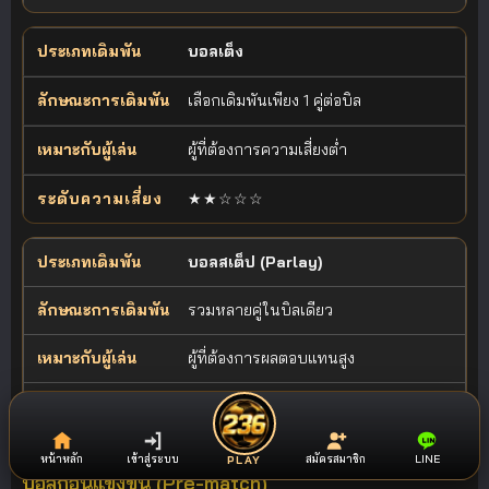
บอลเต็ง
เลือกเดิมพันเพียง 1 คู่ต่อบิล
ผู้ที่ต้องการความเสี่ยงต่ำ
★★☆☆☆
บอลสเต็ป (Parlay)
รวมหลายคู่ในบิลเดียว
ผู้ที่ต้องการผลตอบแทนสูง
★★★★★
หน้าหลัก
เข้าสู่ระบบ
สมัครสมาชิก
LINE
PLAY
บอลก่อนแข่งขัน (Pre-match)