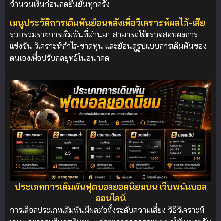
จำนวนเงินก่อนกดยืนยันทุกครั้ง
เมนูประวัติการเดิมพันย้อนหลังเพื่อวิเคราะห์ผลได้-เสีย
รวบรวมรายการเดิมพันที่ผ่านมา สามารถใช้ตรวจสอบผลการ
แข่งขัน วิเคราะห์กำไร-ขาดทุน และย้อนดูรูปแบบการเดิมพันของ
ตนเองเพื่อปรับกลยุทธ์ในอนาคต
ประเภทการเดิมพันฟุตบอลยอดนิยมบน เว็บพนันบอล
ออนไลน์
การเลือกประเภทเดิมพันมีผลต่อทั้งระดับความเสี่ยง วิธีวิเคราะห์