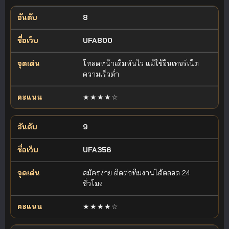
8
UFA800
โหลดหน้าเดิมพันไว แม้ใช้อินเทอร์เน็ต
ความเร็วต่ำ
★★★★☆
9
UFA356
สมัครง่าย ติดต่อทีมงานได้ตลอด 24
ชั่วโมง
★★★★☆