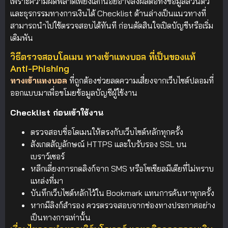
เพราะความผิดพลาดเพียงเล็กน้อยอาจส่งผลต่อทั้งข้อมูลส่วนตัว
และธุรกรรมทางการเงินได้ Checklist ด้านล่างเป็นแนวทางที่
สามารถนำไปใช้ตรวจสอบได้ทันที ก่อนตัดสินใจเปิดบัญชีหรือเริ่ม
เดิมพัน
วิธีตรวจสอบโดเมน ทางเข้าแทงบอล ที่เป็นของแท้
Anti-Phishing
ทางเข้าแทงบอล
ที่ถูกต้องช่วยลดความเสี่ยงจากเว็บไซต์ปลอมที่
ออกแบบมาเพื่อขโมยข้อมูลบัญชีผู้ใช้งาน
Checklist ก่อนเข้าใช้งาน
ตรวจสอบชื่อโดเมนให้ตรงกับเว็บไซต์หลักทุกครั้ง
สังเกตสัญลักษณ์ HTTPS และใบรับรอง SSL บน
เบราว์เซอร์
หลีกเลี่ยงการกดลิงก์จาก SMS หรือโซเชียลมีเดียที่ไม่ทราบ
แหล่งที่มา
บันทึกเว็บไซต์หลักไว้ใน Bookmark แทนการค้นหาทุกครั้ง
หากมีลิงก์สำรอง ควรตรวจสอบจากช่องทางประกาศอย่าง
เป็นทางการเท่านั้น