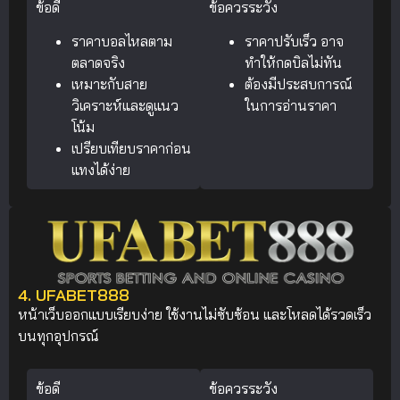
ข้อดี
ข้อควรระวัง
ราคาบอลไหลตาม
ราคาปรับเร็ว อาจ
ตลาดจริง
ทำให้กดบิลไม่ทัน
เหมาะกับสาย
ต้องมีประสบการณ์
วิเคราะห์และดูแนว
ในการอ่านราคา
โน้ม
เปรียบเทียบราคาก่อน
แทงได้ง่าย
4. UFABET888
หน้าเว็บออกแบบเรียบง่าย ใช้งานไม่ซับซ้อน และโหลดได้รวดเร็ว
บนทุกอุปกรณ์
ข้อดี
ข้อควรระวัง