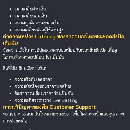
เวลาเฉลี่ยฝากเงิน
เวลาเฉลี่ยถอนเงิน
ความถูกต้องของยอดเงิน
ความเสถียรช่วงผู้ใช้งานสูง
ค่าความหน่วง Latency ของราคาบอลไหลขณะกดส่งบิล
เดิมพัน
วัดความเร็วในการอัปเดตราคาบอลเทียบกับเวลายืนยันบิล เพื่อดู
โอกาสที่ราคาจะเปลี่ยนก่อนยืนยัน
สิ่งที่ใช้เปรียบเทียบ ได้แก่
ความเร็วอัปเดตราคา
ความต่อเนื่องของราคาบอลไหล
อัตราการเปลี่ยนราคาก่อนยืนยัน
ความเสถียรระหว่าง Live Betting
การแก้ปัญหาของทีม Customer Support
ทดสอบการตอบกลับในหลายช่วงเวลา เพื่อวัดความเร็วและคุณภาพ
การช่วยเหลือ