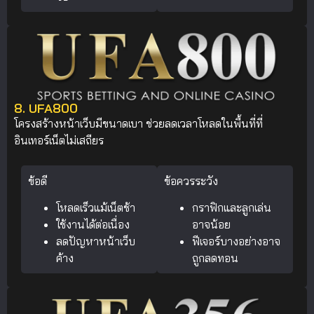
8. UFA800
โครงสร้างหน้าเว็บมีขนาดเบา ช่วยลดเวลาโหลดในพื้นที่ที่
อินเทอร์เน็ตไม่เสถียร
ข้อดี
ข้อควรระวัง
โหลดเร็วแม้เน็ตช้า
กราฟิกและลูกเล่น
ใช้งานได้ต่อเนื่อง
อาจน้อย
ลดปัญหาหน้าเว็บ
ฟีเจอร์บางอย่างอาจ
ค้าง
ถูกลดทอน