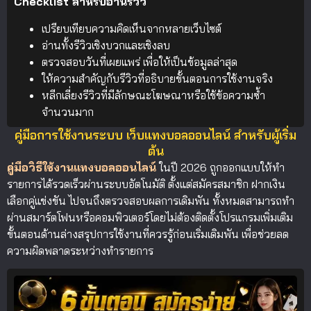
Checklist สำหรับอ่านรีวิว
เปรียบเทียบความคิดเห็นจากหลายเว็บไซต์
อ่านทั้งรีวิวเชิงบวกและเชิงลบ
ตรวจสอบวันที่เผยแพร่ เพื่อให้เป็นข้อมูลล่าสุด
ให้ความสำคัญกับรีวิวที่อธิบายขั้นตอนการใช้งานจริง
หลีกเลี่ยงรีวิวที่มีลักษณะโฆษณาหรือใช้ข้อความซ้ำ
จำนวนมาก
คู่มือการใช้งานระบบ เว็บแทงบอลออนไลน์ สำหรับผู้เริ่ม
ต้น
คู่มือวิธีใช้งานแทงบอลออนไลน์
ในปี 2026 ถูกออกแบบให้ทำ
รายการได้รวดเร็วผ่านระบบอัตโนมัติ ตั้งแต่สมัครสมาชิก ฝากเงิน
เลือกคู่แข่งขัน ไปจนถึงตรวจสอบผลการเดิมพัน ทั้งหมดสามารถทำ
ผ่านสมาร์ตโฟนหรือคอมพิวเตอร์โดยไม่ต้องติดตั้งโปรแกรมเพิ่มเติม
ขั้นตอนด้านล่างสรุปการใช้งานที่ควรรู้ก่อนเริ่มเดิมพัน เพื่อช่วยลด
ความผิดพลาดระหว่างทำรายการ