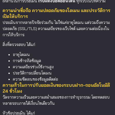
เหล่านี้ในการประเมิน
เว็บแทงบอลออนไลน์
ทุกเว็บในบทความ
ความน่าเชื่อถือ ความปลอดภัยของโดเมน และประวัติการ
เปิดให้บริการ
ประเมินจากหลายปัจจัยร่วมกัน ไม่ใช่แค่อายุโดเมน แต่รวมถึงความ
ปลอดภัย (SSL/TLS) ความเสถียรของเว็บไซต์ และความต่อเนื่องใน
การให้บริการ
สิ่งที่ตรวจสอบ ได้แก่
อายุโดเมน
การเข้ารหัสข้อมูล
ความเสถียรช่วงใช้งานสูง
ประวัติการเปลี่ยนโดเมน
ความชัดเจนของข้อมูลติดต่อ
ความเร็วในการปรับยอดเงินของระบบฝาก-ถอนอัตโนมัติ
24 ชั่วโมง
วัดจากความเร็วและความสม่ำเสมอของการทำธุรกรรม โดยทดสอบ
หลายรอบภายใต้เงื่อนไขเดียวกัน
หัวข้อประเมิน ได้แก่