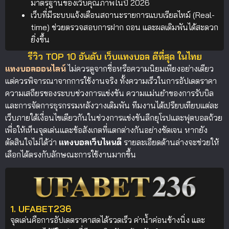
มาตรฐานของเว็บคุณภาพในปี 2026
เว็บที่มีระบบแจ้งเตือนสถานะรายการแบบเรียลไทม์ (Real-
time) ช่วยตรวจสอบการฝาก ถอน และผลเดิมพันได้สะดวก
ยิ่งขึ้น
รีวิว TOP 10 อันดับ เว็บแทงบอล ดีที่สุด ในไทย
แทงบอลออนไลน์
ไม่ควรดูจากชื่อหรือความนิยมเพียงอย่างเดียว
แต่ควรพิจารณาจากการใช้งานจริง ทั้งความเร็วในการอัปเดตราคา
ความเสถียรของระบบช่วงการแข่งขัน ความแม่นยำของการรับบิล
และการจัดการธุรกรรมหลังวางเดิมพัน ทีมงานได้เปรียบเทียบแต่ละ
เว็บภายใต้เงื่อนไขเดียวกันในช่วงการแข่งขันลีกยุโรปและฟุตบอลถ้วย
เพื่อให้เห็นจุดเด่นและข้อสังเกตที่แตกต่างกันอย่างชัดเจน หากยัง
ตัดสินใจไม่ได้ว่า
แทงบอลเว็บไหนดี
รายละเอียดด้านล่างจะช่วยให้
เลือกได้ตรงกับลักษณะการใช้งานมากขึ้น
1. UFABET236
จุดเด่นคือการอัปเดตราคาสดได้รวดเร็ว ค่าน้ำค่อนข้างนิ่ง และ