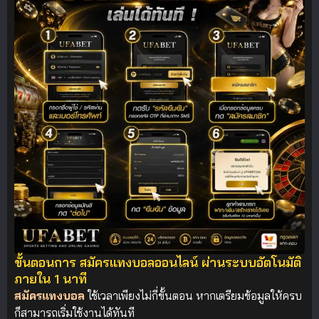
ขั้นตอนการ สมัครแทงบอลออนไลน์ ผ่านระบบอัตโนมัติ
ภายใน 1 นาที
สมัครแทงบอล
ใช้เวลาเพียงไม่กี่ขั้นตอน หากเตรียมข้อมูลให้ครบ
ก็สามารถเริ่มใช้งานได้ทันที