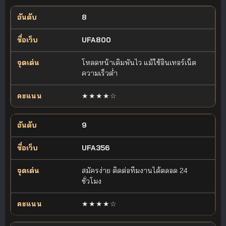
8
UFA800
โหลดหน้าเดิมพันไว แม้ใช้อินเทอร์เน็ต
ความเร็วต่ำ
★★★★☆
9
UFA356
สมัครง่าย ติดต่อทีมงานได้ตลอด 24
ชั่วโมง
★★★★☆