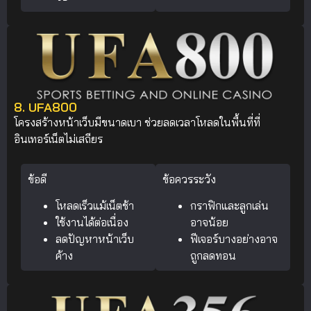
8. UFA800
โครงสร้างหน้าเว็บมีขนาดเบา ช่วยลดเวลาโหลดในพื้นที่ที่
อินเทอร์เน็ตไม่เสถียร
ข้อดี
ข้อควรระวัง
โหลดเร็วแม้เน็ตช้า
กราฟิกและลูกเล่น
ใช้งานได้ต่อเนื่อง
อาจน้อย
ลดปัญหาหน้าเว็บ
ฟีเจอร์บางอย่างอาจ
ค้าง
ถูกลดทอน