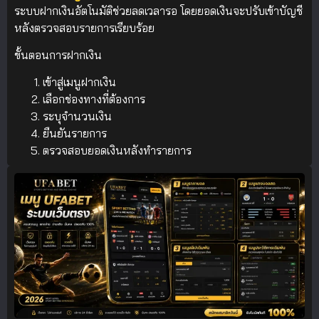
ระบบฝากเงินอัตโนมัติช่วยลดเวลารอ โดยยอดเงินจะปรับเข้าบัญชี
หลังตรวจสอบรายการเรียบร้อย
ขั้นตอนการฝากเงิน
เข้าสู่เมนูฝากเงิน
เลือกช่องทางที่ต้องการ
ระบุจำนวนเงิน
ยืนยันรายการ
ตรวจสอบยอดเงินหลังทำรายการ