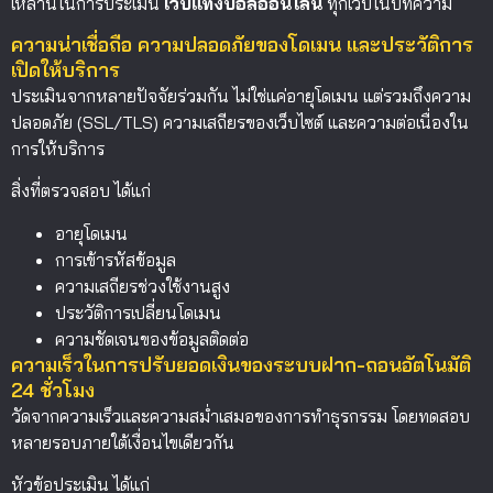
เหล่านี้ในการประเมิน
เว็บแทงบอลออนไลน์
ทุกเว็บในบทความ
ความน่าเชื่อถือ ความปลอดภัยของโดเมน และประวัติการ
เปิดให้บริการ
ประเมินจากหลายปัจจัยร่วมกัน ไม่ใช่แค่อายุโดเมน แต่รวมถึงความ
ปลอดภัย (SSL/TLS) ความเสถียรของเว็บไซต์ และความต่อเนื่องใน
การให้บริการ
สิ่งที่ตรวจสอบ ได้แก่
อายุโดเมน
การเข้ารหัสข้อมูล
ความเสถียรช่วงใช้งานสูง
ประวัติการเปลี่ยนโดเมน
ความชัดเจนของข้อมูลติดต่อ
ความเร็วในการปรับยอดเงินของระบบฝาก-ถอนอัตโนมัติ
24 ชั่วโมง
วัดจากความเร็วและความสม่ำเสมอของการทำธุรกรรม โดยทดสอบ
หลายรอบภายใต้เงื่อนไขเดียวกัน
หัวข้อประเมิน ได้แก่