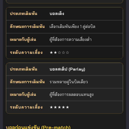
บอลเต็ง
เลือกเดิมพันเพียง 1 คู่ต่อบิล
ผู้ที่ต้องการความเสี่ยงต่ำ
★★☆☆☆
บอลสเต็ป (Parlay)
รวมหลายคู่ในบิลเดียว
ผู้ที่ต้องการผลตอบแทนสูง
★★★★★
บอลก่อนแข่งขัน (Pre-match)