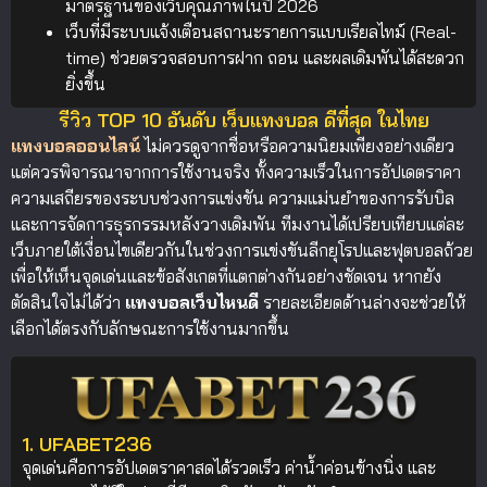
มาตรฐานของเว็บคุณภาพในปี 2026
เว็บที่มีระบบแจ้งเตือนสถานะรายการแบบเรียลไทม์ (Real-
time) ช่วยตรวจสอบการฝาก ถอน และผลเดิมพันได้สะดวก
ยิ่งขึ้น
รีวิว TOP 10 อันดับ เว็บแทงบอล ดีที่สุด ในไทย
แทงบอลออนไลน์
ไม่ควรดูจากชื่อหรือความนิยมเพียงอย่างเดียว
แต่ควรพิจารณาจากการใช้งานจริง ทั้งความเร็วในการอัปเดตราคา
ความเสถียรของระบบช่วงการแข่งขัน ความแม่นยำของการรับบิล
และการจัดการธุรกรรมหลังวางเดิมพัน ทีมงานได้เปรียบเทียบแต่ละ
เว็บภายใต้เงื่อนไขเดียวกันในช่วงการแข่งขันลีกยุโรปและฟุตบอลถ้วย
เพื่อให้เห็นจุดเด่นและข้อสังเกตที่แตกต่างกันอย่างชัดเจน หากยัง
ตัดสินใจไม่ได้ว่า
แทงบอลเว็บไหนดี
รายละเอียดด้านล่างจะช่วยให้
เลือกได้ตรงกับลักษณะการใช้งานมากขึ้น
1. UFABET236
จุดเด่นคือการอัปเดตราคาสดได้รวดเร็ว ค่าน้ำค่อนข้างนิ่ง และ