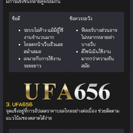
มีการแข่งขันหลายคู่พร้อมกัน
ข้อดี
ข้อควรระวัง
ระบบไม่ค้าง แม้มีผู้ใช้
ฟีเจอร์บางส่วนอาจ
งานจำนวนมาก
ไม่หลากหลายเท่า
โหลดหน้าเว็บเร็วและ
บางเว็บ
สม่ำเสมอ
ดีไซน์เน้นใช้งาน
เหมาะกับการใช้งาน
มากกว่าความทัน
ระยะยาว
สมัย
3. UFA656
จุดแข็งอยู่ที่การอัปเดตราคาบอลไหลอย่างต่อเนื่อง ช่วยติดตาม
แนวโน้มของตลาดได้ง่าย