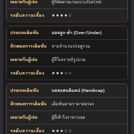
ผู้ที่ติดตามเกมแบบเรียลไทม์
★★★★☆
บอลสูง-ต่ำ (Over/Under)
ทายจำนวนประตูรวม
ผู้ที่วิเคราะห์รูปเกม
★★★☆☆
บอลแฮนดิแคป (Handicap)
เดิมพันตามราคาต่อรอง
ผู้ที่เข้าใจราคาบอล
★★★☆☆