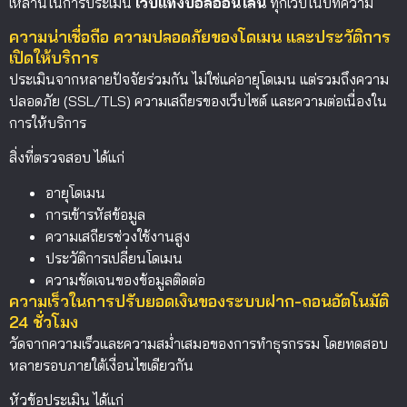
เหล่านี้ในการประเมิน
เว็บแทงบอลออนไลน์
ทุกเว็บในบทความ
ความน่าเชื่อถือ ความปลอดภัยของโดเมน และประวัติการ
เปิดให้บริการ
ประเมินจากหลายปัจจัยร่วมกัน ไม่ใช่แค่อายุโดเมน แต่รวมถึงความ
ปลอดภัย (SSL/TLS) ความเสถียรของเว็บไซต์ และความต่อเนื่องใน
การให้บริการ
สิ่งที่ตรวจสอบ ได้แก่
อายุโดเมน
การเข้ารหัสข้อมูล
ความเสถียรช่วงใช้งานสูง
ประวัติการเปลี่ยนโดเมน
ความชัดเจนของข้อมูลติดต่อ
ความเร็วในการปรับยอดเงินของระบบฝาก-ถอนอัตโนมัติ
24 ชั่วโมง
วัดจากความเร็วและความสม่ำเสมอของการทำธุรกรรม โดยทดสอบ
หลายรอบภายใต้เงื่อนไขเดียวกัน
หัวข้อประเมิน ได้แก่