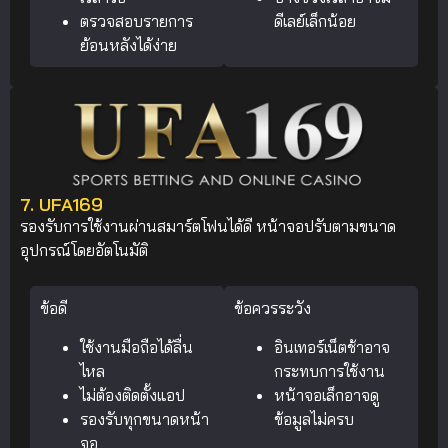
ตรวจสอบรายการ
ดีเลย์เล็กน้อย
ย้อนหลังได้ง่าย
7. UFA169
รองรับการใช้งานผ่านสมาร์ตโฟนได้ดี หน้าจอปรับตามขนาด
อุปกรณ์โดยอัตโนมัติ
ข้อดี
ข้อควรระวัง
ใช้งานมือถือได้ลื่น
อินเทอร์เน็ตช้าอาจ
ไหล
กระทบการใช้งาน
ไม่ต้องติดตั้งแอป
หน้าจอเล็กอาจดู
รองรับทุกขนาดหน้า
ข้อมูลไม่ครบ
จอ