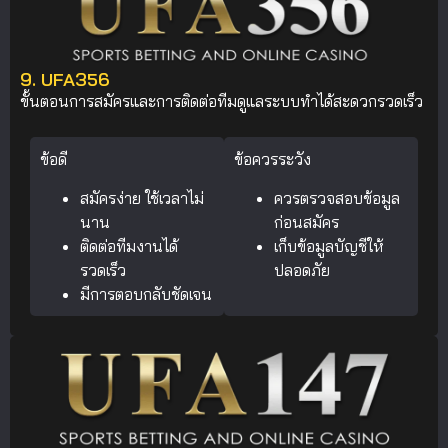
9. UFA356
ขั้นตอนการสมัครและการติดต่อทีมดูแลระบบทำได้สะดวกรวดเร็ว
ข้อดี
ข้อควรระวัง
สมัครง่าย ใช้เวลาไม่
ควรตรวจสอบข้อมูล
นาน
ก่อนสมัคร
ติดต่อทีมงานได้
เก็บข้อมูลบัญชีให้
รวดเร็ว
ปลอดภัย
มีการตอบกลับชัดเจน