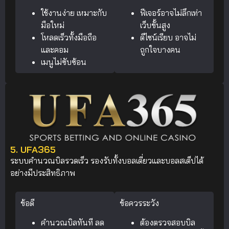
ใช้งานง่าย เหมาะกับ
ฟีเจอร์อาจไม่ลึกเท่า
มือใหม่
เว็บขั้นสูง
โหลดเร็วทั้งมือถือ
ดีไซน์เรียบ อาจไม่
และคอม
ถูกใจบางคน
เมนูไม่ซับซ้อน
5. UFA365
ระบบคำนวณบิลรวดเร็ว รองรับทั้งบอลเดี่ยวและบอลสเต็ปได้
อย่างมีประสิทธิภาพ
ข้อดี
ข้อควรระวัง
คำนวณบิลทันที ลด
ต้องตรวจสอบบิล