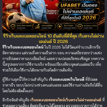
เอเย่นต์ มั่นคงปลอดภัย
จ่ายจริงทุกบิล
รีวิวเว็บแทงบอลออนไลน์ 10 อันดับที่ดีที่สุด เว็บตรงไม่ผ่าน
เอเย่นต์ ปี 2026
รีวิวเว็บแทงบอลออนไลน์
ในปี 2026 ไม่ได้วัดแค่จำนวนลีกหรือ
อัตราต่อรอง แต่รวมถึงความเร็วฝาก-ถอน ความเสถียรระหว่างแข่ง
การอัปเดตราคาแบบเรียลไทม์ และความปลอดภัยของข้อมูล บทความ
นี้สรุปผลจากการใช้งานจริง พร้อมเปรียบเทียบจุดเด่นแต่ละเว็บ เพื่อ
ช่วยให้เลือกใช้งานได้เหมาะกับสไตล์การเดิมพัน
ผู้ใช้งานยุคนี้ให้ความสำคัญกับ
เว็บแทงบอลเว็บไหนดี
ที่อัปเดต
ราคาเร็ว ระบบไม่หน่วงช่วงคนเล่นเยอะ และใช้งานผ่านมือถือได้ลื่น
โดยไม่ต้องติดตั้งแอป
อีกปัจจัยสำคัญคือ
เว็บแทงบอลออนไลน์เว็บตรงไม่ผ่านเอเย่นต์
ที่
ช่วยลดความเสี่ยง ติดต่อทีมงานได้โดยตรง ตรวจสอบรายการได้ง่าย