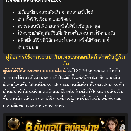
Checklist สำหรับอ่านรีวิว
เปรียบเทียบความคิดเห็นจากหลายเว็บไซต์
อ่านทั้งรีวิวเชิงบวกและเชิงลบ
ตรวจสอบวันที่เผยแพร่ เพื่อให้เป็นข้อมูลล่าสุด
ให้ความสำคัญกับรีวิวที่อธิบายขั้นตอนการใช้งานจริง
หลีกเลี่ยงรีวิวที่มีลักษณะโฆษณาหรือใช้ข้อความซ้ำ
จำนวนมาก
คู่มือการใช้งานระบบ เว็บแทงบอลออนไลน์ สำหรับผู้เริ่ม
ต้น
คู่มือวิธีใช้งานแทงบอลออนไลน์
ในปี 2026 ถูกออกแบบให้ทำ
รายการได้รวดเร็วผ่านระบบอัตโนมัติ ตั้งแต่สมัครสมาชิก ฝากเงิน
เลือกคู่แข่งขัน ไปจนถึงตรวจสอบผลการเดิมพัน ทั้งหมดสามารถทำ
ผ่านสมาร์ตโฟนหรือคอมพิวเตอร์โดยไม่ต้องติดตั้งโปรแกรมเพิ่มเติม
ขั้นตอนด้านล่างสรุปการใช้งานที่ควรรู้ก่อนเริ่มเดิมพัน เพื่อช่วยลด
ความผิดพลาดระหว่างทำรายการ