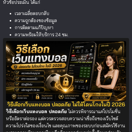
หัวข้อประเมิน ได้แก่
เวลาเฉลี่ยตอบกลับ
ความถูกต้องของข้อมูล
การติดตามแก้ปัญหา
ความพร้อมให้บริการ 24 ชม.
วิธีเลือกเว็บแทงบอล ปลอดภัย ไม่ให้โดนโกงในปี 2026
วิธีเลือกเว็บแทงบอล ปลอดภัย
ไม่ควรพิจารณาแค่โปรโมชั่น
หรืออัตราต่อรอง แต่ควรตรวจสอบความน่าเชื่อถือของเว็บไซต์
ความโปร่งใสของเงื่อนไข และคุณภาพของระบบก่อนสมัครใช้งาน