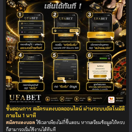
ขั้นตอนการ สมัครแทงบอลออนไลน์ ผ่านระบบอัตโนมัติ
ภายใน 1 นาที
สมัครแทงบอล
ใช้เวลาเพียงไม่กี่ขั้นตอน หากเตรียมข้อมูลให้ครบ
ก็สามารถเริ่มใช้งานได้ทันที