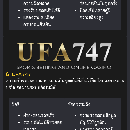
ความผิดพลาด
ก่อนกดยืนยันทุกครั้ง
รองรับบอลสเต็ปได้ดี
บิลสเต็ปหลายคู่มี
แสดงรายละเอียด
ความเสี่ยงสูง
ครบก่อนยืนยัน
6. UFA747
ความเร็วของระบบฝาก-ถอนเป็นจุดเด่นที่เห็นได้ชัด โดยเฉพาะการ
ปรับยอดผ่านระบบอัตโนมัติ
ข้อดี
ข้อควรระวัง
ฝาก-ถอนรวดเร็ว
ควรตรวจสอบข้อมูล
ระบบอัตโนมัติช่วยลด
บัญชีให้ถูกต้อง
เวลารอ
บางช่วงเวลาอาจมี