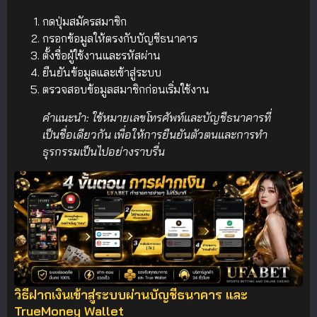
กดปุ่มสมัครสมาชิก
กรอกข้อมูลให้ตรงกับบัญชีธนาคาร
ตั้งชื่อผู้ใช้งานและรหัสผ่าน
ยืนยันข้อมูลและเข้าสู่ระบบ
ตรวจสอบข้อมูลสมาชิกก่อนเริ่มใช้งาน
คำแนะนำ: ใช้หมายเลขโทรศัพท์และบัญชีธนาคารที่
เป็นชื่อเดียวกัน เพื่อให้การยืนยันตัวตนและการทำ
ธุรกรรมเป็นไปอย่างราบรื่น
วิธีฝากเงินเข้าสู่ระบบผ่านบัญชีธนาคาร และ
TrueMoney Wallet