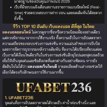
มาตรฐานของเว็บคุณภาพในปี 2026
เว็บที่มีระบบแจ้งเตือนสถานะรายการแบบเรียลไทม์ (Real-
time) ช่วยตรวจสอบการฝาก ถอน และผลเดิมพันได้สะดวก
ยิ่งขึ้น
รีวิว TOP 10 อันดับ เว็บแทงบอล ดีที่สุด ในไทย
แทงบอลออนไลน์
ไม่ควรดูจากชื่อหรือความนิยมเพียงอย่างเดียว
แต่ควรพิจารณาจากการใช้งานจริง ทั้งความเร็วในการอัปเดตราคา
ความเสถียรของระบบช่วงการแข่งขัน ความแม่นยำของการรับบิล
และการจัดการธุรกรรมหลังวางเดิมพัน ทีมงานได้เปรียบเทียบแต่ละ
เว็บภายใต้เงื่อนไขเดียวกันในช่วงการแข่งขันลีกยุโรปและฟุตบอลถ้วย
เพื่อให้เห็นจุดเด่นและข้อสังเกตที่แตกต่างกันอย่างชัดเจน หากยัง
ตัดสินใจไม่ได้ว่า
แทงบอลเว็บไหนดี
รายละเอียดด้านล่างจะช่วยให้
เลือกได้ตรงกับลักษณะการใช้งานมากขึ้น
1. UFABET236
จุดเด่นคือการอัปเดตราคาสดได้รวดเร็ว ค่าน้ำค่อนข้างนิ่ง และ