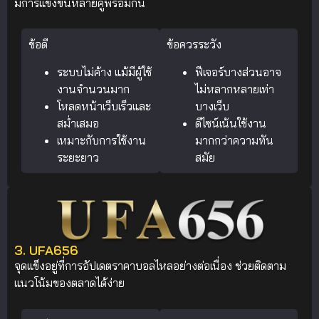
มีการแข่งขันหลายคู่พร้อมกัน
ข้อดี
ข้อควรระวัง
ระบบไม่ค้าง แม้มีผู้ใช้
ฟีเจอร์บางส่วนอาจ
งานจำนวนมาก
ไม่หลากหลายเท่า
โหลดหน้าเว็บเร็วและ
บางเว็บ
สม่ำเสมอ
ดีไซน์เน้นใช้งาน
เหมาะกับการใช้งาน
มากกว่าความทัน
ระยะยาว
สมัย
3. UFA656
จุดแข็งอยู่ที่การอัปเดตราคาบอลไหลอย่างต่อเนื่อง ช่วยติดตาม
แนวโน้มของตลาดได้ง่าย