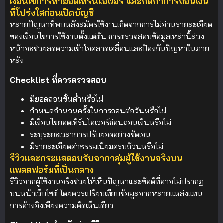
เงื่อนไขการทำยอดเทิร์นโอเวอร์ และกติกาการถอนเงิน
ที่โปร่งใสก่อนเปิดบัญชี
หลายปัญหาที่พบหลังสมัครใช้งานเกิดจากการไม่อ่านรายละเอียด
ของเงื่อนไขการใช้งานตั้งแต่ต้น การตรวจสอบข้อมูลเหล่านี้ล่วง
หน้าจะช่วยลดความเข้าใจคลาดเคลื่อนและป้องกันปัญหาในภาย
หลัง
Checklist ที่ควรตรวจสอบ
มียอดถอนขั้นต่ำหรือไม่
กำหนดจำนวนครั้งในการถอนต่อวันหรือไม่
มีเงื่อนไขยอดเทิร์นโอเวอร์ก่อนถอนเงินหรือไม่
ระบุระยะเวลาการปรับยอดอย่างชัดเจน
มีรายละเอียดค่าธรรมเนียมครบถ้วนหรือไม่
รีวิวและกระแสตอบรับจากกลุ่มผู้ใช้งานจริงบน
แพลตฟอร์มที่เป็นกลาง
รีวิวจากผู้ใช้งานจริงช่วยให้เห็นปัญหาและข้อดีที่อาจไม่ปรากฏ
บนหน้าเว็บไซต์ โดยควรเปรียบเทียบข้อมูลจากหลายแหล่งแทน
การอ้างอิงเพียงความคิดเห็นเดียว