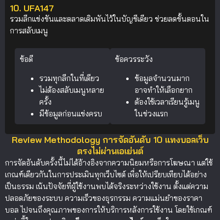
10. UFA147
รวมลีกแข่งขันและตลาดเดิมพันไว้ในบัญชีเดียว ช่วยลดขั้นตอนใน
การสลับเมนู
ข้อดี
ข้อควรระวัง
รวมทุกลีกในที่เดียว
ข้อมูลจำนวนมาก
ไม่ต้องสลับเมนูหลาย
อาจทำให้เลือกยาก
ครั้ง
ต้องใช้เวลาเรียนรู้เมนู
มีข้อมูลก่อนแข่งครบ
ในช่วงแรก
Review Methodology การจัดอันดับ 10 แทงบอลเว็บ
ตรงไม่ผ่านเอเย่นต์
การจัดอันดับครั้งนี้ไม่ได้อ้างอิงจากความนิยมหรือการโฆษณา แต่ใช้
เกณฑ์เดียวกันในการประเมินทุกเว็บไซต์ เพื่อให้เปรียบเทียบได้อย่าง
เป็นธรรม เน้นปัจจัยที่ผู้ใช้งานพบได้จริงระหว่างใช้งาน ตั้งแต่ความ
ปลอดภัยของระบบ ความเร็วของธุรกรรม ความแม่นยำของราคา
บอล ไปจนถึงคุณภาพของการให้บริการหลังการใช้งาน โดยใช้เกณฑ์