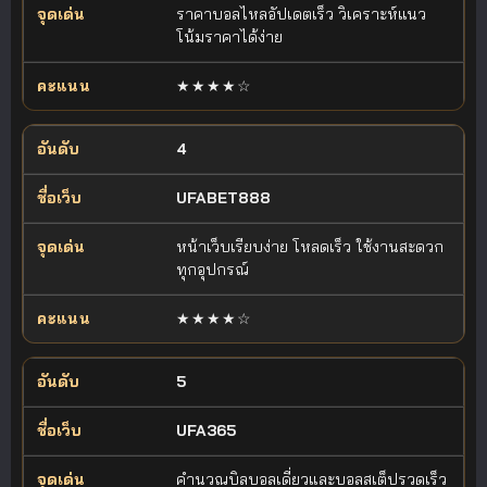
ราคาบอลไหลอัปเดตเร็ว วิเคราะห์แนว
โน้มราคาได้ง่าย
★★★★☆
4
UFABET888
หน้าเว็บเรียบง่าย โหลดเร็ว ใช้งานสะดวก
ทุกอุปกรณ์
★★★★☆
5
UFA365
คำนวณบิลบอลเดี่ยวและบอลสเต็ปรวดเร็ว