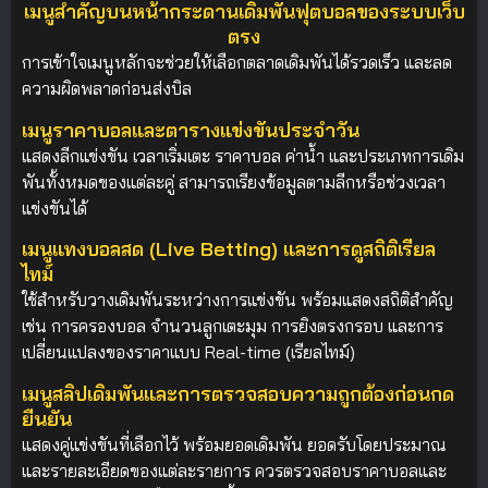
เมนูสำคัญบนหน้ากระดานเดิมพันฟุตบอลของระบบเว็บ
ตรง
การเข้าใจเมนูหลักจะช่วยให้เลือกตลาดเดิมพันได้รวดเร็ว และลด
ความผิดพลาดก่อนส่งบิล
เมนูราคาบอลและตารางแข่งขันประจำวัน
แสดงลีกแข่งขัน เวลาเริ่มเตะ ราคาบอล ค่าน้ำ และประเภทการเดิม
พันทั้งหมดของแต่ละคู่ สามารถเรียงข้อมูลตามลีกหรือช่วงเวลา
แข่งขันได้
เมนูแทงบอลสด (Live Betting) และการดูสถิติเรียล
ไทม์
ใช้สำหรับวางเดิมพันระหว่างการแข่งขัน พร้อมแสดงสถิติสำคัญ
เช่น การครองบอล จำนวนลูกเตะมุม การยิงตรงกรอบ และการ
เปลี่ยนแปลงของราคาแบบ Real-time (เรียลไทม์)
เมนูสลิปเดิมพันและการตรวจสอบความถูกต้องก่อนกด
ยืนยัน
แสดงคู่แข่งขันที่เลือกไว้ พร้อมยอดเดิมพัน ยอดรับโดยประมาณ
และรายละเอียดของแต่ละรายการ ควรตรวจสอบราคาบอลและ