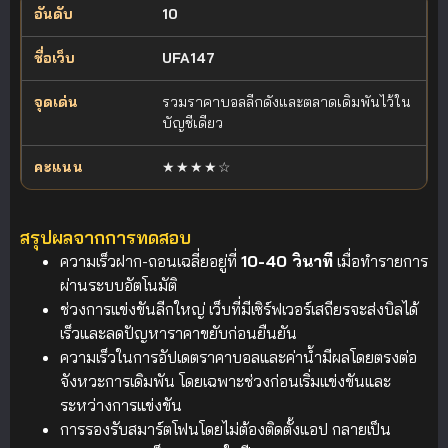
10
UFA147
รวมราคาบอลลีกดังและตลาดเดิมพันไว้ใน
บัญชีเดียว
★★★★☆
สรุปผลจากการทดสอบ
ความเร็วฝาก-ถอนเฉลี่ยอยู่ที่
10-40 วินาที
เมื่อทำรายการ
ผ่านระบบอัตโนมัติ
ช่วงการแข่งขันลีกใหญ่ เว็บที่มีเซิร์ฟเวอร์เสถียรจะส่งบิลได้
เร็วและลดปัญหาราคาขยับก่อนยืนยัน
ความเร็วในการอัปเดตราคาบอลและค่าน้ำมีผลโดยตรงต่อ
จังหวะการเดิมพัน โดยเฉพาะช่วงก่อนเริ่มแข่งขันและ
ระหว่างการแข่งขัน
การรองรับสมาร์ตโฟนโดยไม่ต้องติดตั้งแอป กลายเป็น