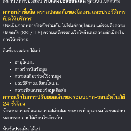
เหล่านี้ในการประเมิน
เว็บแทงบอลออนไลน์
ทุกเว็บในบทความ
ความน่าเชื่อถือ ความปลอดภัยของโดเมน และประวัติการ
เปิดให้บริการ
ประเมินจากหลายปัจจัยร่วมกัน ไม่ใช่แค่อายุโดเมน แต่รวมถึงความ
ปลอดภัย (SSL/TLS) ความเสถียรของเว็บไซต์ และความต่อเนื่องใน
การให้บริการ
สิ่งที่ตรวจสอบ ได้แก่
อายุโดเมน
การเข้ารหัสข้อมูล
ความเสถียรช่วงใช้งานสูง
ประวัติการเปลี่ยนโดเมน
ความชัดเจนของข้อมูลติดต่อ
ความเร็วในการปรับยอดเงินของระบบฝาก-ถอนอัตโนมัติ
24 ชั่วโมง
วัดจากความเร็วและความสม่ำเสมอของการทำธุรกรรม โดยทดสอบ
หลายรอบภายใต้เงื่อนไขเดียวกัน
หัวข้อประเมิน ได้แก่