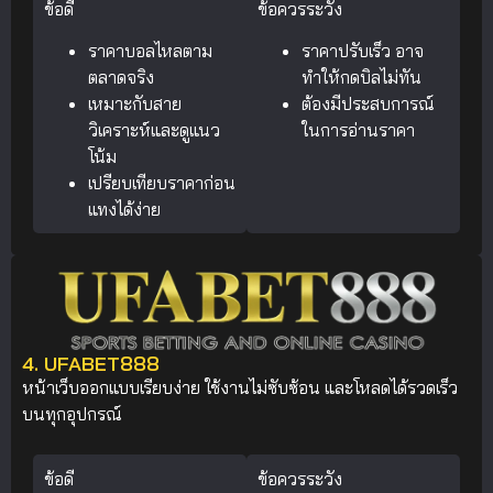
ข้อดี
ข้อควรระวัง
ราคาบอลไหลตาม
ราคาปรับเร็ว อาจ
ตลาดจริง
ทำให้กดบิลไม่ทัน
เหมาะกับสาย
ต้องมีประสบการณ์
วิเคราะห์และดูแนว
ในการอ่านราคา
โน้ม
เปรียบเทียบราคาก่อน
แทงได้ง่าย
4. UFABET888
หน้าเว็บออกแบบเรียบง่าย ใช้งานไม่ซับซ้อน และโหลดได้รวดเร็ว
บนทุกอุปกรณ์
ข้อดี
ข้อควรระวัง