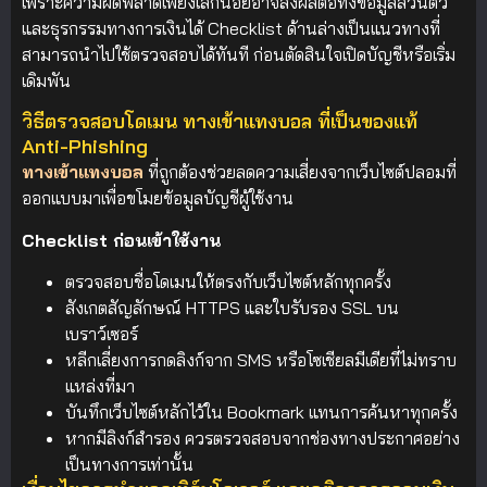
เพราะความผิดพลาดเพียงเล็กน้อยอาจส่งผลต่อทั้งข้อมูลส่วนตัว
และธุรกรรมทางการเงินได้ Checklist ด้านล่างเป็นแนวทางที่
สามารถนำไปใช้ตรวจสอบได้ทันที ก่อนตัดสินใจเปิดบัญชีหรือเริ่ม
เดิมพัน
วิธีตรวจสอบโดเมน ทางเข้าแทงบอล ที่เป็นของแท้
Anti-Phishing
ทางเข้าแทงบอล
ที่ถูกต้องช่วยลดความเสี่ยงจากเว็บไซต์ปลอมที่
ออกแบบมาเพื่อขโมยข้อมูลบัญชีผู้ใช้งาน
Checklist ก่อนเข้าใช้งาน
ตรวจสอบชื่อโดเมนให้ตรงกับเว็บไซต์หลักทุกครั้ง
สังเกตสัญลักษณ์ HTTPS และใบรับรอง SSL บน
เบราว์เซอร์
หลีกเลี่ยงการกดลิงก์จาก SMS หรือโซเชียลมีเดียที่ไม่ทราบ
แหล่งที่มา
บันทึกเว็บไซต์หลักไว้ใน Bookmark แทนการค้นหาทุกครั้ง
หากมีลิงก์สำรอง ควรตรวจสอบจากช่องทางประกาศอย่าง
เป็นทางการเท่านั้น