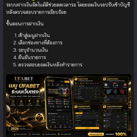
ระบบฝากเงินอัตโนมัติช่วยลดเวลารอ โดยยอดเงินจะปรับเข้าบัญชี
หลังตรวจสอบรายการเรียบร้อย
ขั้นตอนการฝากเงิน
เข้าสู่เมนูฝากเงิน
เลือกช่องทางที่ต้องการ
ระบุจำนวนเงิน
ยืนยันรายการ
ตรวจสอบยอดเงินหลังทำรายการ