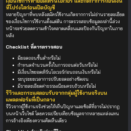
เงื่อนไขการทำยอดเทิร์นโอเวอร์ และกติกาการถอนเงิน
ที่โปร่งใสก่อนเปิดบัญชี
หลายปัญหาที่พบหลังสมัครใช้งานเกิดจากการไม่อ่านรายละเอียด
ของเงื่อนไขการใช้งานตั้งแต่ต้น การตรวจสอบข้อมูลเหล่านี้ล่วง
หน้าจะช่วยลดความเข้าใจคลาดเคลื่อนและป้องกันปัญหาในภาย
หลัง
Checklist ที่ควรตรวจสอบ
มียอดถอนขั้นต่ำหรือไม่
กำหนดจำนวนครั้งในการถอนต่อวันหรือไม่
มีเงื่อนไขยอดเทิร์นโอเวอร์ก่อนถอนเงินหรือไม่
ระบุระยะเวลาการปรับยอดอย่างชัดเจน
มีรายละเอียดค่าธรรมเนียมครบถ้วนหรือไม่
รีวิวและกระแสตอบรับจากกลุ่มผู้ใช้งานจริงบน
แพลตฟอร์มที่เป็นกลาง
รีวิวจากผู้ใช้งานจริงช่วยให้เห็นปัญหาและข้อดีที่อาจไม่ปรากฏ
บนหน้าเว็บไซต์ โดยควรเปรียบเทียบข้อมูลจากหลายแหล่งแทน
การอ้างอิงเพียงความคิดเห็นเดียว