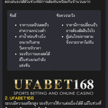
ตอบสนองได้ดีในช่วงที่มีการเดิมพันพร้อมกันจำนวนมาก
ข้อดี
ข้อควรระวัง
ราคาบอลอัปเดตเร็ว
ราคามีการเปลี่ยนเร็ว
ค่าความหน่วงต่ำ
อาจต้องตัดสินใจไว
ค่าน้ำค่อนข้างนิ่ง
ผู้เล่นใหม่อาจตาม
เหมาะกับสาย
จังหวะราคาไม่ทัน
วิเคราะห์ราคา
รองรับการแทงสดได้
ดีในช่วงเกมกำลัง
แข่งขัน
2. UFABET168
ระบบมีความเสถียรสูง รองรับการใช้งานต่อเนื่องได้ดี แม้ในช่วงที่