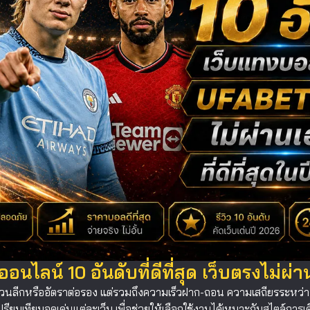
อนไลน์ 10 อันดับที่ดีที่สุด เว็บตรงไม่ผ่า
นวนลีกหรืออัตราต่อรอง แต่รวมถึงความเร็วฝาก-ถอน ความเสถียรระหว่
ยบเทียบจุดเด่นแต่ละเว็บ เพื่อช่วยให้เลือกใช้งานได้เหมาะกับสไตล์การเ