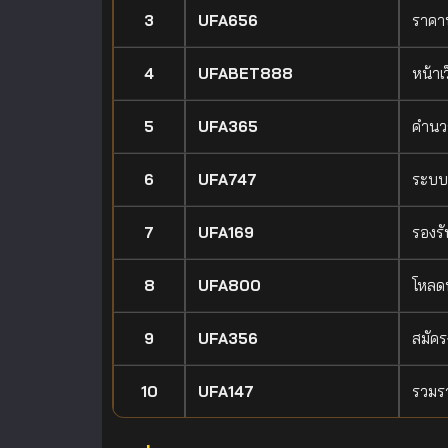
3
UFA656
ราคาบ
4
UFABET888
หน้าเ
5
UFA365
คำนว
6
UFA747
ระบบฝ
7
UFA169
รองรั
8
UFA800
โหลดห
9
UFA356
สมัคร
10
UFA147
รวมรา