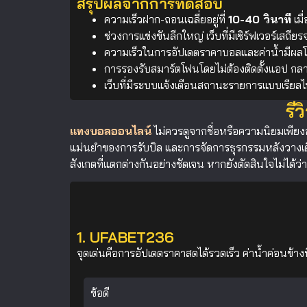
สรุปผลจากการทดสอบ
ความเร็วฝาก-ถอนเฉลี่ยอยู่ที่
10-40 วินาที
เมื
ช่วงการแข่งขันลีกใหญ่ เว็บที่มีเซิร์ฟเวอร์เสถ
ความเร็วในการอัปเดตราคาบอลและค่าน้ำมีผลโด
การรองรับสมาร์ตโฟนโดยไม่ต้องติดตั้งแอป 
เว็บที่มีระบบแจ้งเตือนสถานะรายการแบบเรียล
รี
แทงบอลออนไลน์
ไม่ควรดูจากชื่อหรือความนิยมเพีย
แม่นยำของการรับบิล และการจัดการธุรกรรมหลังวางเดิมพ
สังเกตที่แตกต่างกันอย่างชัดเจน หากยังตัดสินใจไม่ได้ว่
1. UFABET236
จุดเด่นคือการอัปเดตราคาสดได้รวดเร็ว ค่าน้ำค่อนข้
ข้อดี