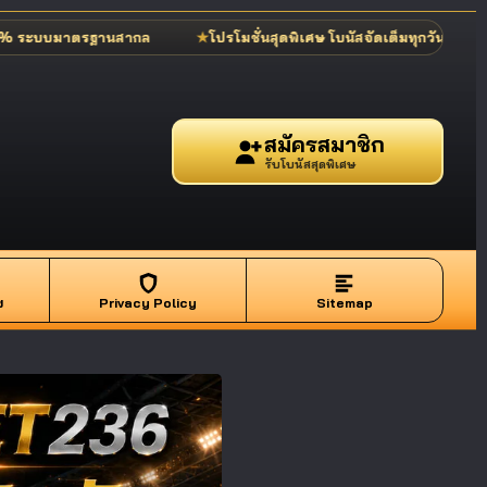
มาตรฐานสากล
โปรโมชั่นสุดพิเศษ โบนัสจัดเต็มทุกวัน
เว็บตรง
สมัครสมาชิก
รับโบนัสสุดพิเศษ
ข
Privacy Policy
Sitemap
่านเอเย่นต์ มั่นคง