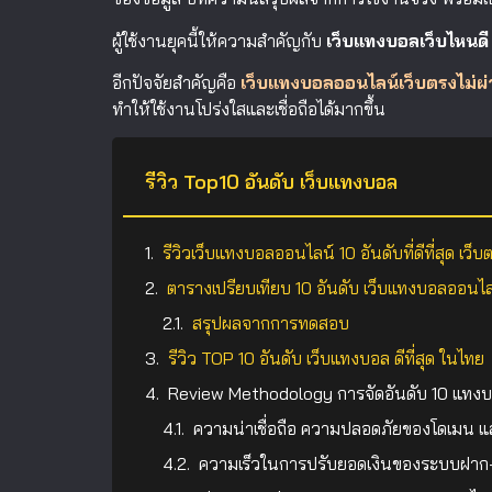
ผู้ใช้งานยุคนี้ให้ความสำคัญกับ
เว็บแทงบอลเว็บไหนดี
อีกปัจจัยสำคัญคือ
เว็บแทงบอลออนไลน์เว็บตรงไม่ผ่า
ทำให้ใช้งานโปร่งใสและเชื่อถือได้มากขึ้น
รีวิว Top10 อันดับ เว็บแทงบอล
รีวิวเว็บแทงบอลออนไลน์ 10 อันดับที่ดีที่สุด เว็
ตารางเปรียบเทียบ 10 อันดับ เว็บแทงบอลออนไล
สรุปผลจากการทดสอบ
รีวิว TOP 10 อันดับ เว็บแทงบอล ดีที่สุด ในไทย
Review Methodology การจัดอันดับ 10 แทงบอล
ความน่าเชื่อถือ ความปลอดภัยของโดเมน แล
ความเร็วในการปรับยอดเงินของระบบฝาก-ถ