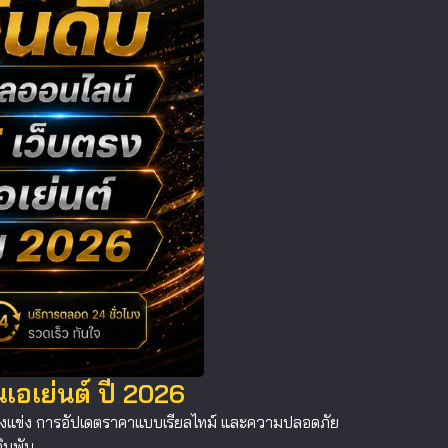
นเอเย่นต์ ปี 2026
างแข่ง การอัปเดตราคาแบบเรียลไทม์ และความปลอดภัย
ดิมพัน