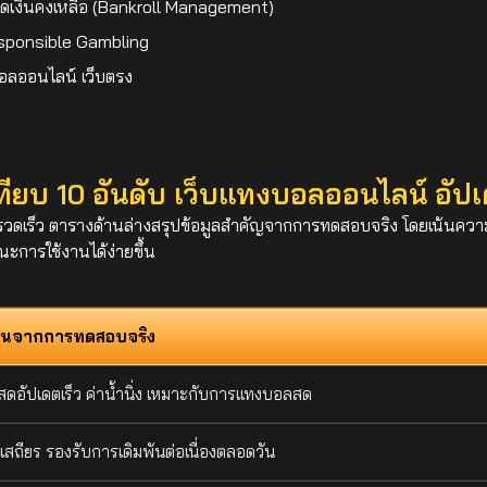
เงินคงเหลือ (Bankroll Management)
sponsible Gambling
บอลออนไลน์ เว็บตรง
ียบ 10 อันดับ เว็บแทงบอลออนไลน์ อัป
วดเร็ว ตารางด้านล่างสรุปข้อมูลสำคัญจากการทดสอบจริง โดยเน้นคว
ษณะการใช้งานได้ง่ายขึ้น
ด่นจากการทดสอบจริง
ดอัปเดตเร็ว ค่าน้ำนิ่ง เหมาะกับการแทงบอลสด
สถียร รองรับการเดิมพันต่อเนื่องตลอดวัน