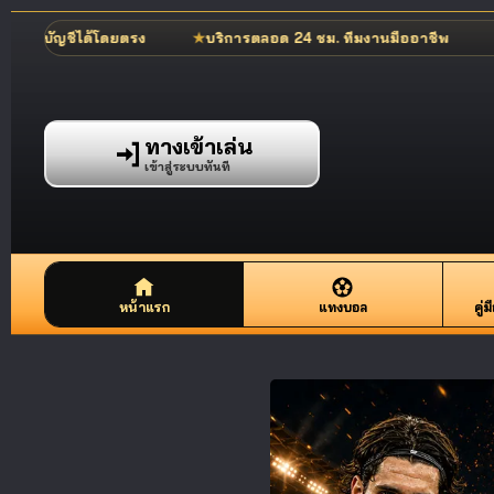
ญชีได้โดยตรง
บริการตลอด 24 ชม. ทีมงานมืออาชีพ
ฝาก-ถอน
ทางเข้าเล่น
เข้าสู่ระบบทันที
หน้าแรก
แทงบอล
คู่
รีวิวเว็บแทงบอลออ