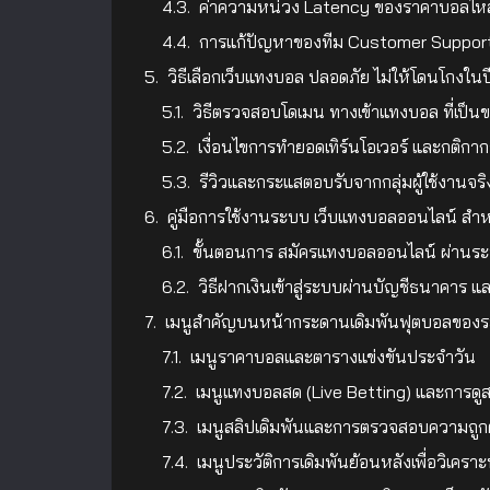
ค่าความหน่วง Latency ของราคาบอลไหล
การแก้ปัญหาของทีม Customer Suppor
วิธีเลือกเว็บแทงบอล ปลอดภัย ไม่ให้โดนโกงใน
วิธีตรวจสอบโดเมน ทางเข้าแทงบอล ที่เป็น
เงื่อนไขการทำยอดเทิร์นโอเวอร์ และกติกาก
รีวิวและกระแสตอบรับจากกลุ่มผู้ใช้งานจร
คู่มือการใช้งานระบบ เว็บแทงบอลออนไลน์ สำหรับ
ขั้นตอนการ สมัครแทงบอลออนไลน์ ผ่านระบ
วิธีฝากเงินเข้าสู่ระบบผ่านบัญชีธนาคาร
เมนูสำคัญบนหน้ากระดานเดิมพันฟุตบอลของร
เมนูราคาบอลและตารางแข่งขันประจำวัน
เมนูแทงบอลสด (Live Betting) และการดูสถิ
เมนูสลิปเดิมพันและการตรวจสอบความถูกต
เมนูประวัติการเดิมพันย้อนหลังเพื่อวิเคราะห