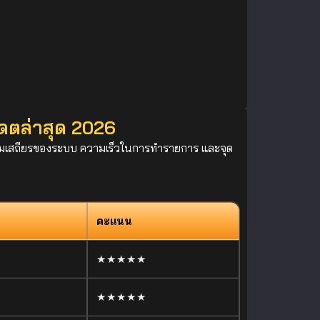
เดตล่าสุด 2026
ามเสถียรของระบบ ความเร็วในการทำรายการ และจุด
คะแนน
★★★★★
★★★★★