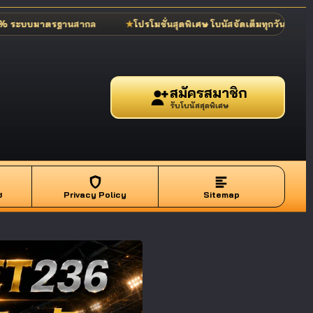
มาตรฐานสากล
โปรโมชั่นสุดพิเศษ โบนัสจัดเต็มทุกวัน
เว็บตร
สมัครสมาชิก
รับโบนัสสุดพิเศษ
ข
Privacy Policy
Sitemap
่านเอเย่นต์ มั่นคง