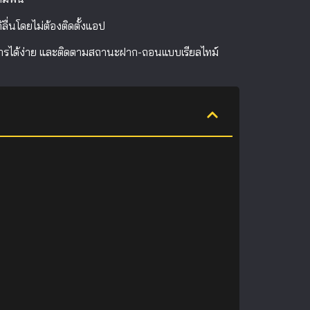
ื่นโดยไม่ต้องติดตั้งแอป
การได้ง่าย และติดตามสถานะฝาก-ถอนแบบเรียลไทม์