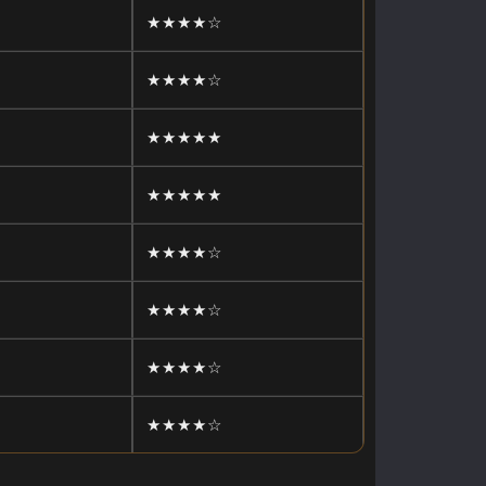
★★★★☆
★★★★☆
★★★★★
★★★★★
★★★★☆
★★★★☆
★★★★☆
★★★★☆