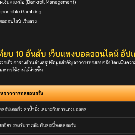
เงินคงเหลือ (Bankroll Management)
sponsible Gambling
บอลออนไลน์ เว็บตรง
ียบ 10 อันดับ เว็บแทงบอลออนไลน์ อัป
วดเร็ว ตารางด้านล่างสรุปข้อมูลสำคัญจากการทดสอบจริง โดยเน้นคว
ษณะการใช้งานได้ง่ายขึ้น
ด่นจากการทดสอบจริง
ดอัปเดตเร็ว ค่าน้ำนิ่ง เหมาะกับการแทงบอลสด
สถียร รองรับการเดิมพันต่อเนื่องตลอดวัน