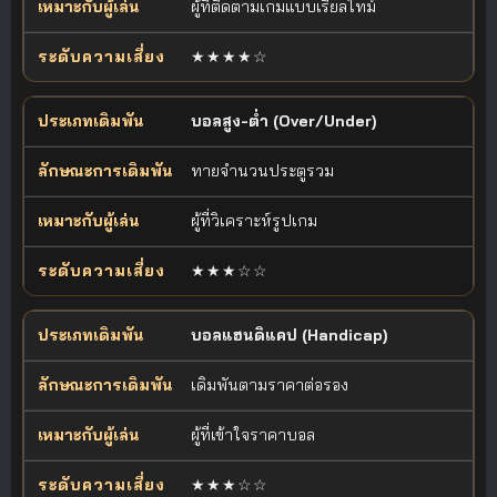
ผู้ที่ติดตามเกมแบบเรียลไทม์
★★★★☆
บอลสูง-ต่ำ (Over/Under)
ทายจำนวนประตูรวม
ผู้ที่วิเคราะห์รูปเกม
★★★☆☆
บอลแฮนดิแคป (Handicap)
เดิมพันตามราคาต่อรอง
ผู้ที่เข้าใจราคาบอล
★★★☆☆