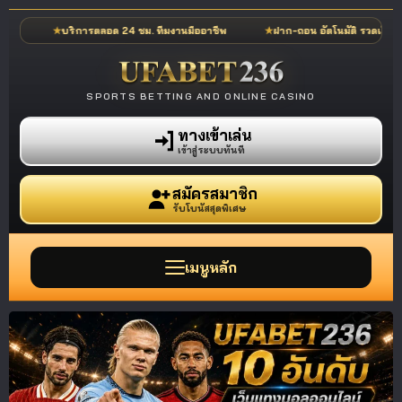
บริการตลอด 24 ชม. ทีมงานมืออาชีพ
ฝาก-ถอน อัตโนมัติ รวดเร็วภายในไม่กี่วินา
SPORTS BETTING AND ONLINE CASINO
ทางเข้าเล่น
เข้าสู่ระบบทันที
สมัครสมาชิก
รับโบนัสสุดพิเศษ
เมนูหลัก
รีวิวเว็บแทงบอลออนไลน์
10 อันดับ เว็บตรงไม่ผ่าน