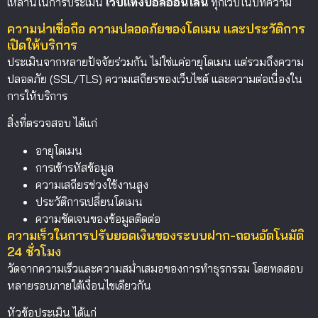
เหล่านี้ในการประเมิน
เว็บแทงบอลออนไลน์
ทุกเว็บในบทความ
ความน่าเชื่อถือ ความปลอดภัยของโดเมน และประวัติการ
เปิดให้บริการ
ประเมินจากหลายปัจจัยร่วมกัน ไม่ใช่แค่อายุโดเมน แต่รวมถึงความ
ปลอดภัย (SSL/TLS) ความเสถียรของเว็บไซต์ และความต่อเนื่องใน
การให้บริการ
สิ่งที่ตรวจสอบ ได้แก่
อายุโดเมน
การเข้ารหัสข้อมูล
ความเสถียรช่วงใช้งานสูง
ประวัติการเปลี่ยนโดเมน
ความชัดเจนของข้อมูลติดต่อ
ความเร็วในการปรับยอดเงินของระบบฝาก-ถอนอัตโนมัติ
24 ชั่วโมง
วัดจากความเร็วและความสม่ำเสมอของการทำธุรกรรม โดยทดสอบ
หลายรอบภายใต้เงื่อนไขเดียวกัน
หัวข้อประเมิน ได้แก่