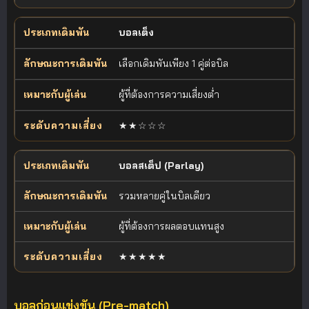
บอลเต็ง
เลือกเดิมพันเพียง 1 คู่ต่อบิล
ผู้ที่ต้องการความเสี่ยงต่ำ
★★☆☆☆
บอลสเต็ป (Parlay)
รวมหลายคู่ในบิลเดียว
ผู้ที่ต้องการผลตอบแทนสูง
★★★★★
บอลก่อนแข่งขัน (Pre-match)