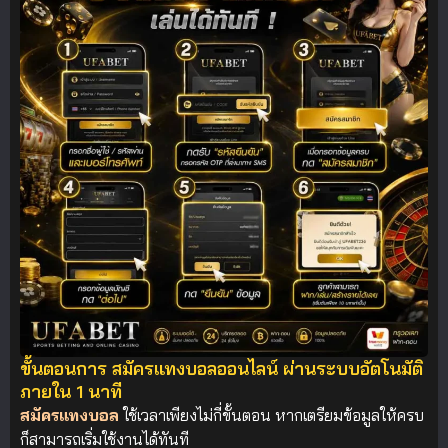
ขั้นตอนการ สมัครแทงบอลออนไลน์ ผ่านระบบอัตโนมัติ
ภายใน 1 นาที
สมัครแทงบอล
ใช้เวลาเพียงไม่กี่ขั้นตอน หากเตรียมข้อมูลให้ครบ
ก็สามารถเริ่มใช้งานได้ทันที