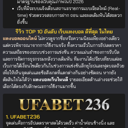
มาตรฐานของเว็บคุณภาพในปี 2026
เว็บที่มีระบบแจ้งเตือนสถานะรายการแบบเรียลไทม์ (Real-
time) ช่วยตรวจสอบการฝาก ถอน และผลเดิมพันได้สะดวก
ยิ่งขึ้น
รีวิว TOP 10 อันดับ เว็บแทงบอล ดีที่สุด ในไทย
แทงบอลออนไลน์
ไม่ควรดูจากชื่อหรือความนิยมเพียงอย่างเดียว
แต่ควรพิจารณาจากการใช้งานจริง ทั้งความเร็วในการอัปเดตราคา
ความเสถียรของระบบช่วงการแข่งขัน ความแม่นยำของการรับบิล
และการจัดการธุรกรรมหลังวางเดิมพัน ทีมงานได้เปรียบเทียบแต่ละ
เว็บภายใต้เงื่อนไขเดียวกันในช่วงการแข่งขันลีกยุโรปและฟุตบอลถ้วย
เพื่อให้เห็นจุดเด่นและข้อสังเกตที่แตกต่างกันอย่างชัดเจน หากยัง
ตัดสินใจไม่ได้ว่า
แทงบอลเว็บไหนดี
รายละเอียดด้านล่างจะช่วยให้
เลือกได้ตรงกับลักษณะการใช้งานมากขึ้น
1. UFABET236
จุดเด่นคือการอัปเดตราคาสดได้รวดเร็ว ค่าน้ำค่อนข้างนิ่ง และ