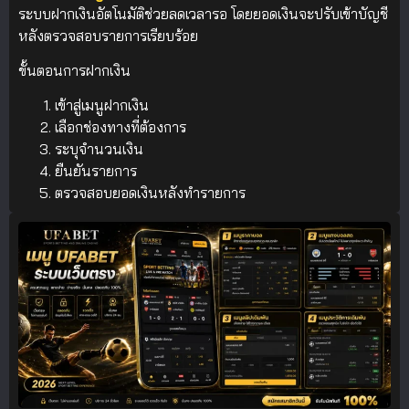
ระบบฝากเงินอัตโนมัติช่วยลดเวลารอ โดยยอดเงินจะปรับเข้าบัญชี
หลังตรวจสอบรายการเรียบร้อย
ขั้นตอนการฝากเงิน
เข้าสู่เมนูฝากเงิน
เลือกช่องทางที่ต้องการ
ระบุจำนวนเงิน
ยืนยันรายการ
ตรวจสอบยอดเงินหลังทำรายการ