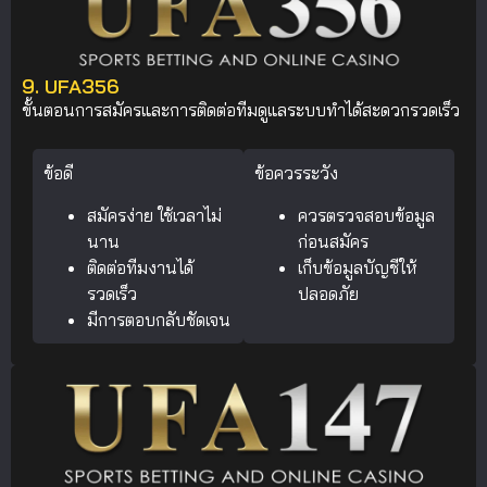
9. UFA356
ขั้นตอนการสมัครและการติดต่อทีมดูแลระบบทำได้สะดวกรวดเร็ว
ข้อดี
ข้อควรระวัง
สมัครง่าย ใช้เวลาไม่
ควรตรวจสอบข้อมูล
นาน
ก่อนสมัคร
ติดต่อทีมงานได้
เก็บข้อมูลบัญชีให้
รวดเร็ว
ปลอดภัย
มีการตอบกลับชัดเจน