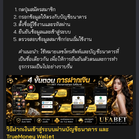
กดปุ่มสมัครสมาชิก
กรอกข้อมูลให้ตรงกับบัญชีธนาคาร
ตั้งชื่อผู้ใช้งานและรหัสผ่าน
ยืนยันข้อมูลและเข้าสู่ระบบ
ตรวจสอบข้อมูลสมาชิกก่อนเริ่มใช้งาน
คำแนะนำ: ใช้หมายเลขโทรศัพท์และบัญชีธนาคารที่
เป็นชื่อเดียวกัน เพื่อให้การยืนยันตัวตนและการทำ
ธุรกรรมเป็นไปอย่างราบรื่น
วิธีฝากเงินเข้าสู่ระบบผ่านบัญชีธนาคาร และ
TrueMoney Wallet