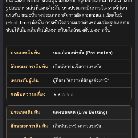
เกม และการบริหารเงินทุน แต่ละตลาดถูกออกแบบมาให้เหมาะกับ
รูปแบบการเล่นที่แตกต่างกัน บางประเภทเน้นการวิเคราะห์ก่อน
แข่งขัน ขณะที่บางประเภทอาศัยการติดตามเกมแบบเรียลไทม์
(Real-time) ดังนั้น การเข้าใจความแตกต่างของแต่ละรูปแบบจะ
ช่วยให้เลือกเดิมพันได้เหมาะกับสไตล์ของตัวเองมากขึ้น
ตารางเปรียบเทียบประเภทการเดิมพันฟุตบอล ลักษณะการเดิมพัน ผู้เล่นท
บอลก่อนแข่งขัน (Pre-match)
ประเภทเดิมพัน
ลักษณะการเดิมพัน
เหมาะกับผู้เล่น
เดิมพันก่อนเริ่มการแข่งขัน
ผู้ที่ชอบวิเคราะห์ข้อมูลล่วงหน้า
★★☆☆☆
แทงบอลสด (Live Betting)
เดิมพันระหว่างการแข่งขัน