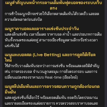
เมนูสำคัญบนหน้ากระดานเดิมพันฟุตบอลของระบบเว็บ
ตรง
การเข้าใจเมนูหลักจะช่วยให้เลือกตลาดเดิมพันได้รวดเร็ว และลด
ความผิดพลาดก่อนส่งบิล
เมนูราคาบอลและตารางแข่งขันประจำวัน
แสดงลีกแข่งขัน เวลาเริ่มเตะ ราคาบอล ค่าน้ำ และประเภทการเดิม
พันทั้งหมดของแต่ละคู่ สามารถเรียงข้อมูลตามลีกหรือช่วงเวลา
แข่งขันได้
เมนูแทงบอลสด (Live Betting) และการดูสถิติเรียล
ไทม์
ใช้สำหรับวางเดิมพันระหว่างการแข่งขัน พร้อมแสดงสถิติสำคัญ
เช่น การครองบอล จำนวนลูกเตะมุม การยิงตรงกรอบ และการ
เปลี่ยนแปลงของราคาแบบ Real-time (เรียลไทม์)
เมนูสลิปเดิมพันและการตรวจสอบความถูกต้องก่อนกด
ยืนยัน
แสดงคู่แข่งขันที่เลือกไว้ พร้อมยอดเดิมพัน ยอดรับโดยประมาณ
และรายละเอียดของแต่ละรายการ ควรตรวจสอบราคาบอลและ