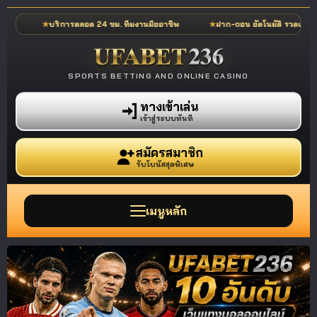
บริการตลอด 24 ชม. ทีมงานมืออาชีพ
ฝาก-ถอน อัตโนมัติ รวดเร็วภายในไม่กี่วิน
SPORTS BETTING AND ONLINE CASINO
ทางเข้าเล่น
เข้าสู่ระบบทันที
สมัครสมาชิก
รับโบนัสสุดพิเศษ
เมนูหลัก
รีวิวเว็บแทงบอลออนไลน์
10 อันดับ เว็บตรงไม่ผ่าน