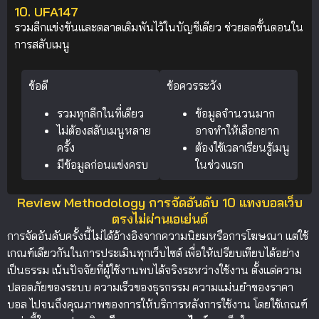
10. UFA147
รวมลีกแข่งขันและตลาดเดิมพันไว้ในบัญชีเดียว ช่วยลดขั้นตอนใน
การสลับเมนู
ข้อดี
ข้อควรระวัง
รวมทุกลีกในที่เดียว
ข้อมูลจำนวนมาก
ไม่ต้องสลับเมนูหลาย
อาจทำให้เลือกยาก
ครั้ง
ต้องใช้เวลาเรียนรู้เมนู
มีข้อมูลก่อนแข่งครบ
ในช่วงแรก
Review Methodology การจัดอันดับ 10 แทงบอลเว็บ
ตรงไม่ผ่านเอเย่นต์
การจัดอันดับครั้งนี้ไม่ได้อ้างอิงจากความนิยมหรือการโฆษณา แต่ใช้
เกณฑ์เดียวกันในการประเมินทุกเว็บไซต์ เพื่อให้เปรียบเทียบได้อย่าง
เป็นธรรม เน้นปัจจัยที่ผู้ใช้งานพบได้จริงระหว่างใช้งาน ตั้งแต่ความ
ปลอดภัยของระบบ ความเร็วของธุรกรรม ความแม่นยำของราคา
บอล ไปจนถึงคุณภาพของการให้บริการหลังการใช้งาน โดยใช้เกณฑ์