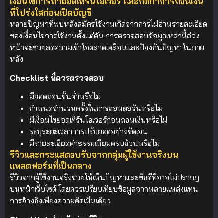
เงื่อนไขการทำยอดเทิร์นโอเวอร์ และกติกาการถอนเงิน
ที่โปร่งใสก่อนเปิดบัญชี
หลายปัญหาที่พบหลังสมัครใช้งานเกิดจากการไม่อ่านรายละเอียด
ของเงื่อนไขการใช้งานตั้งแต่ต้น การตรวจสอบข้อมูลเหล่านี้ล่วง
หน้าจะช่วยลดความเข้าใจคลาดเคลื่อนและป้องกันปัญหาในภาย
หลัง
Checklist ที่ควรตรวจสอบ
มียอดถอนขั้นต่ำหรือไม่
กำหนดจำนวนครั้งในการถอนต่อวันหรือไม่
มีเงื่อนไขยอดเทิร์นโอเวอร์ก่อนถอนเงินหรือไม่
ระบุระยะเวลาการปรับยอดอย่างชัดเจน
มีรายละเอียดค่าธรรมเนียมครบถ้วนหรือไม่
รีวิวและกระแสตอบรับจากกลุ่มผู้ใช้งานจริงบน
แพลตฟอร์มที่เป็นกลาง
รีวิวจากผู้ใช้งานจริงช่วยให้เห็นปัญหาและข้อดีที่อาจไม่ปรากฏ
บนหน้าเว็บไซต์ โดยควรเปรียบเทียบข้อมูลจากหลายแหล่งแทน
การอ้างอิงเพียงความคิดเห็นเดียว