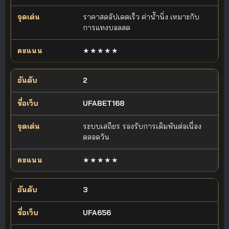
ราคาสดอัปเดตเร็ว ค่าน้ำนิ่ง เหมาะกับ
การแทงบอลสด
★★★★★
2
UFABET168
ระบบเสถียร รองรับการเดิมพันต่อเนื่อง
ตลอดวัน
★★★★★
3
UFA656