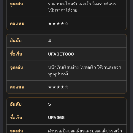
ราคาบอลไหลอัปเดตเร็ว วิเคราะห์แนว
โน้มราคาได้ง่าย
★★★★☆
4
UFABET888
หน้าเว็บเรียบง่าย โหลดเร็ว ใช้งานสะดวก
ทุกอุปกรณ์
★★★★☆
5
UFA365
คำนวณบิลบอลเดี่ยวและบอลสเต็ปรวดเร็ว