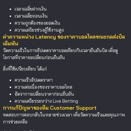
เวลาเฉลี่ยฝากเงิน
เวลาเฉลี่ยถอนเงิน
ความถูกต้องของยอดเงิน
ความเสถียรช่วงผู้ใช้งานสูง
ค่าความหน่วง Latency ของราคาบอลไหลขณะกดส่งบิล
เดิมพัน
วัดความเร็วในการอัปเดตราคาบอลเทียบกับเวลายืนยันบิล เพื่อดู
โอกาสที่ราคาจะเปลี่ยนก่อนยืนยัน
สิ่งที่ใช้เปรียบเทียบ ได้แก่
ความเร็วอัปเดตราคา
ความต่อเนื่องของราคาบอลไหล
อัตราการเปลี่ยนราคาก่อนยืนยัน
ความเสถียรระหว่าง Live Betting
การแก้ปัญหาของทีม Customer Support
ทดสอบการตอบกลับในหลายช่วงเวลา เพื่อวัดความเร็วและคุณภาพ
การช่วยเหลือ