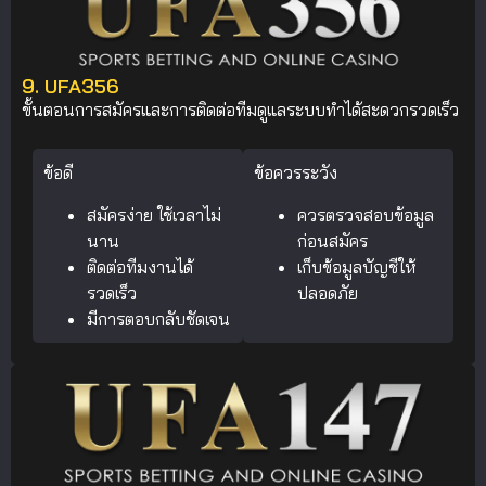
9. UFA356
ขั้นตอนการสมัครและการติดต่อทีมดูแลระบบทำได้สะดวกรวดเร็ว
ข้อดี
ข้อควรระวัง
สมัครง่าย ใช้เวลาไม่
ควรตรวจสอบข้อมูล
นาน
ก่อนสมัคร
ติดต่อทีมงานได้
เก็บข้อมูลบัญชีให้
รวดเร็ว
ปลอดภัย
มีการตอบกลับชัดเจน