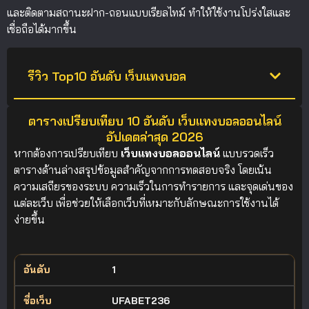
และติดตามสถานะฝาก-ถอนแบบเรียลไทม์ ทำให้ใช้งานโปร่งใสและ
เชื่อถือได้มากขึ้น
รีวิว Top10 อันดับ เว็บแทงบอล
ตารางเปรียบเทียบ 10 อันดับ เว็บแทงบอลออนไลน์
อัปเดตล่าสุด 2026
หากต้องการเปรียบเทียบ
เว็บแทงบอลออนไลน์
แบบรวดเร็ว
ตารางด้านล่างสรุปข้อมูลสำคัญจากการทดสอบจริง โดยเน้น
ความเสถียรของระบบ ความเร็วในการทำรายการ และจุดเด่นของ
แต่ละเว็บ เพื่อช่วยให้เลือกเว็บที่เหมาะกับลักษณะการใช้งานได้
ง่ายขึ้น
1
อันดับ
ชื่อเว็บ
จุดเด่นจากการทดสอบจริง
คะแนน
UFABET236