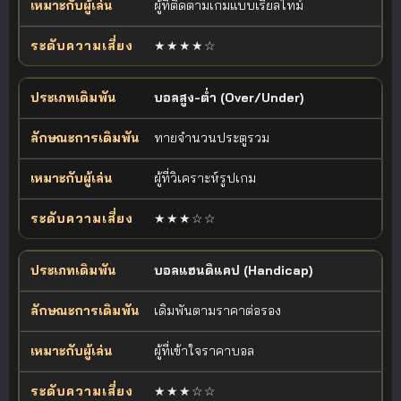
ผู้ที่ติดตามเกมแบบเรียลไทม์
★★★★☆
บอลสูง-ต่ำ (Over/Under)
ทายจำนวนประตูรวม
ผู้ที่วิเคราะห์รูปเกม
★★★☆☆
บอลแฮนดิแคป (Handicap)
เดิมพันตามราคาต่อรอง
ผู้ที่เข้าใจราคาบอล
★★★☆☆