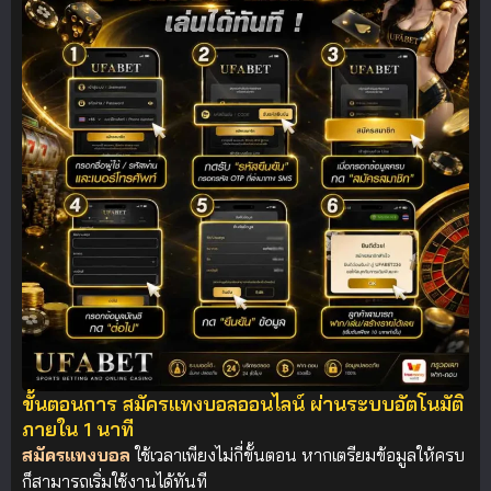
ขั้นตอนการ สมัครแทงบอลออนไลน์ ผ่านระบบอัตโนมัติ
ภายใน 1 นาที
สมัครแทงบอล
ใช้เวลาเพียงไม่กี่ขั้นตอน หากเตรียมข้อมูลให้ครบ
ก็สามารถเริ่มใช้งานได้ทันที