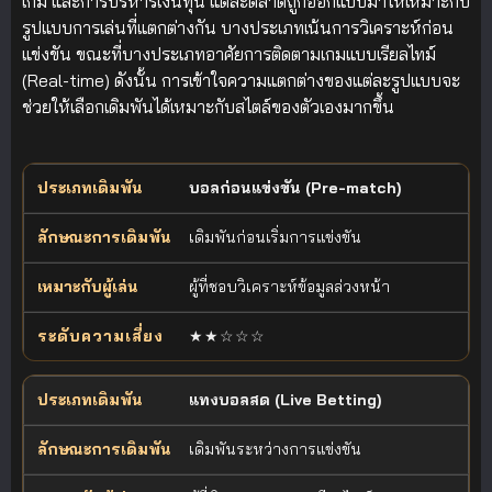
เกม และการบริหารเงินทุน แต่ละตลาดถูกออกแบบมาให้เหมาะกับ
รูปแบบการเล่นที่แตกต่างกัน บางประเภทเน้นการวิเคราะห์ก่อน
แข่งขัน ขณะที่บางประเภทอาศัยการติดตามเกมแบบเรียลไทม์
(Real-time) ดังนั้น การเข้าใจความแตกต่างของแต่ละรูปแบบจะ
ช่วยให้เลือกเดิมพันได้เหมาะกับสไตล์ของตัวเองมากขึ้น
ตารางเปรียบเทียบประเภทการเดิมพันฟุตบอล ลักษณะการเดิมพัน ผู้เล่นท
บอลก่อนแข่งขัน (Pre-match)
ประเภทเดิมพัน
ลักษณะการเดิมพัน
เหมาะกับผู้เล่น
เดิมพันก่อนเริ่มการแข่งขัน
ผู้ที่ชอบวิเคราะห์ข้อมูลล่วงหน้า
★★☆☆☆
แทงบอลสด (Live Betting)
เดิมพันระหว่างการแข่งขัน